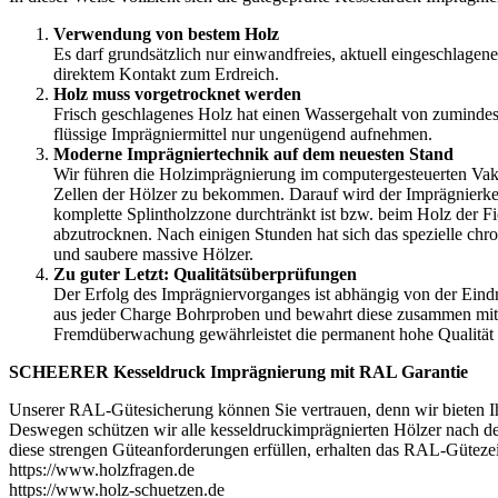
Verwendung von bestem Holz
Es darf grundsätzlich nur einwandfreies, aktuell eingeschlagen
direktem Kontakt zum Erdreich.
Holz muss vorgetrocknet werden
Frisch geschlagenes Holz hat einen Wassergehalt von zumindes
flüssige Imprägniermittel nur ungenügend aufnehmen.
Moderne Imprägniertechnik auf dem neuesten Stand
Wir führen die Holzimprägnierung im computergesteuerten Vak
Zellen der Hölzer zu bekommen. Darauf wird der Imprägnierkess
komplette Splintholzzone durchtränkt ist bzw. beim Holz der F
abzutrocknen. Nach einigen Stunden hat sich das spezielle chrom
und saubere massive Hölzer.
Zu guter Letzt: Qualitätsüberprüfungen
Der Erfolg des Imprägniervorganges ist abhängig von der Eindr
aus jeder Charge Bohrproben und bewahrt diese zusammen mit 
Fremdüberwachung gewährleistet die permanent hohe Qualität 
SCHEERER Kesseldruck Imprägnierung mit RAL Garantie
Unserer RAL-Gütesicherung können Sie vertrauen, denn wir bieten Ihn
Deswegen schützen wir alle kesseldruckimprägnierten Hölzer nach 
diese strengen Güteanforderungen erfüllen, erhalten das RAL-Gütezei
https://www.holzfragen.de
https://www.holz-schuetzen.de