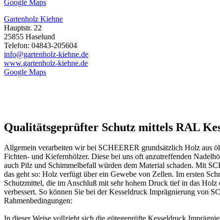
Google Maps
Gartenholz Kiehne
Hauptstr. 22
25855 Haselund
Telefon: 04843-205604
info@gartenholz-kiehne.de
www.gartenholz-kiehne.de
Google Maps
Qualitätsgeprüfter Schutz mittels RAL K
Allgemein verarbeiten wir bei SCHEERER grundsätzlich Holz aus öko
Fichten- und Kiefernhölzer. Diese bei uns oft anzutreffenden Nadelhö
auch Pilz und Schimmelbefall würden dem Material schaden. Mit SCH
das geht so: Holz verfügt über ein Gewebe von Zellen. Im ersten Schr
Schutzmittel, die im Anschluß mit sehr hohem Druck tief in das Holz
verbessert. So können Sie bei der Kesseldruck Imprägnierung von 
Rahmenbedingungen:
In dieser Weise vollzieht sich die gütegeprüfte Kesseldruck Imprägni