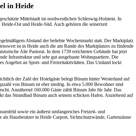
l in Heide
geschätzte Mittelstadt im nordwestlichen Schleswig-Holstein. In
, Heide-Ost und Heide-Süd. Auch gehören die seinerzeit
 regelmäßigem Abstand der beliebte Wochenmarkt statt. Der Marktplatz
nswert ist in Heide auch die am Rande des Marktplatzes zu findende
storische Alte Pastorat. In dem 1739 errichteten Gebäude hat jetzt
ende Infrastruktur und sehr gut ausgebaute Wohnquartiere. Die
s Angebot an Sport- und Freizeitaktivitäten. Das Umland lockt
ichtlich der Zahl der Hotelgäste belegt Büsum hinter Westerland auf
gszahl von Büsum ist eher niedrig. In etwa 5.000 Bewohner sind
rscht. Annähernd 160.000 Gäste zählt Büsum Jahr für Jahr. Das
ankt das Strandbad Büsum auch seinem schicken Hafen. Anziehend auf
ensumfeld sowie ein äußerst umfangreiches Freizeit- und
Sie als Hausbesitzer in Heide Carport, Sichtschutzwände, Gartenzäune