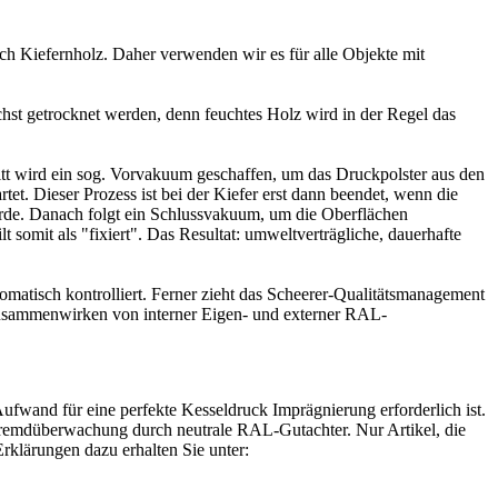
ich Kiefernholz. Daher verwenden wir es für alle Objekte mit
st getrocknet werden, denn feuchtes Holz wird in der Regel das
tt wird ein sog. Vorvakuum geschaffen, um das Druckpolster aus den
t. Dieser Prozess ist bei der Kiefer erst dann beendet, wenn die
wurde. Danach folgt ein Schlussvakuum, um die Oberflächen
 somit als "fixiert". Das Resultat: umweltverträgliche, dauerhafte
omatisch kontrolliert. Ferner zieht das Scheerer-Qualitätsmanagement
Zusammenwirken von interner Eigen- und externer RAL-
fwand für eine perfekte Kesseldruck Imprägnierung erforderlich ist.
remdüberwachung durch neutrale RAL-Gutachter. Nur Artikel, die
rklärungen dazu erhalten Sie unter: