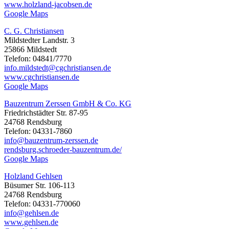
www.holzland-jacobsen.de
Google Maps
C. G. Christiansen
Mildstedter Landstr. 3
25866 Mildstedt
Telefon: 04841/7770
info.mildstedt@cgchristiansen.de
www.cgchristiansen.de
Google Maps
Bauzentrum Zerssen GmbH & Co. KG
Friedrichstädter Str. 87-95
24768 Rendsburg
Telefon: 04331-7860
info@bauzentrum-zerssen.de
rendsburg.schroeder-bauzentrum.de/
Google Maps
Holzland Gehlsen
Büsumer Str. 106-113
24768 Rendsburg
Telefon: 04331-770060
info@gehlsen.de
www.gehlsen.de