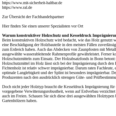
https://www.mit-sicherheit-haltbar.de
https://www.ral.de
Zur Übersicht der
Fachhandelspartner
Hier finden Sie einen unserer
Spezialisten vor Ort
Warum konstruktiver Holzschutz und Kesseldruck Imprägnierung
Beim konstruktiven Holzschutz wird bedacht, wie das Holz genutzt wi
eine Beschädigung der Holzbauteile in den meisten Fällen zuverläss
zum Erdreich haben. Auch das Abdecken von Zaunpfosten mit Metall
ausgewählte wasserableitende Rahmenprofile gewährleistet. Ferner k
Holzschutzmitteln zum Einsatz. Der Holzabsatzfonds in Bonn betont: 
Holzschutzmittel im Holz lässt sich bei der Imprägnierung durch den
Fichtenholz ist relativ schwer imprägnierbar. Darum raten Fachleute
optimale Langlebigkeit und der Splint ist besonders imprägnierbar. D
Produzenten nach den ausdrücklich strengen Güte- und Prüfbestimm
Doch nicht jeder Holztyp braucht die Kesseldruck Imprägnierung für 
vorgegebene Verwitterungsrobustheit, wenn auf Erdverbau verzichtet 
auch im Freien. Schauen Sie sich diese drei ausgewählten Holztypen
Gartenhölzern haben.