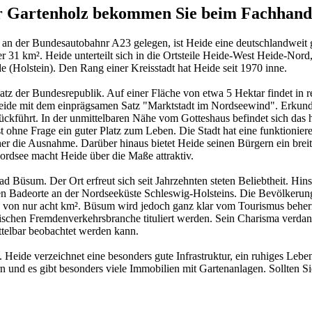
er Gartenholz bekommen Sie beim Fachhande
g an der Bundesautobahnr A23 gelegen, ist Heide eine deutschlandweit 
31 km². Heide unterteilt sich in die Ortsteile Heide-West Heide-Nord
(Holstein). Den Rang einer Kreisstadt hat Heide seit 1970 inne.
platz der Bundesrepublik. Auf einer Fläche von etwa 5 Hektar findet in
Heide mit dem einprägsamen Satz "Marktstadt im Nordseewind". Erkunde
ckführt. In der unmittelbaren Nähe vom Gotteshaus befindet sich das hi
t ohne Frage ein guter Platz zum Leben. Die Stadt hat eine funktionier
r die Ausnahme. Darüber hinaus bietet Heide seinen Bürgern ein breite
Nordsee macht Heide über die Maße attraktiv.
d Büsum. Der Ort erfreut sich seit Jahrzehnten steten Beliebtheit. Hins
lten Badeorte an der Nordseeküste Schleswig-Holsteins. Die Bevölkerun
he von nur acht km². Büsum wird jedoch ganz klar vom Tourismus beher
nischen Fremdenverkehrsbranche tituliert werden. Sein Charisma verd
ttelbar beobachtet werden kann.
. Heide verzeichnet eine besonders gute Infrastruktur, ein ruhiges Leb
rn und es gibt besonders viele Immobilien mit Gartenanlagen. Sollten 