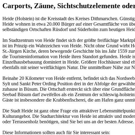
Carports, Zäune, Sichtschutzelemente od
Heide (Holstein) ist die Kreisstadt des Kreises Dithmarschen. Günsti
Heide wohnen in etwa 20.000 Bürger auf einer Gesamtfläche von über 
selbständigen Ortschaften Rüsdorf und Süderholm zum heutigen Heide 
Im Stadtzentrum von Heide findet sich der größte freiflächige Markt
ist im Prinzip ein Wahrzeichen von Heide. Nicht ohne Grund wirbt 
St.-Jürgen Kirche, deren bewegende Geschichte bis ins Jahr 1559 zurü
die Touristeninformation von Heide ihren Standort gefunden. Heide is
Einzelhausbebauung dominiert in Heide. Größere Hochhäuser sind ehe
ebenfalls mit seiner weitflächigen Natur. Die unmittelbare Nähe zur 
Beinahe 20 Kilometer von Heide entfernt, befindet sich das Nordseeba
Sylt und Sankt Peter Ording Position drei in der Abfolge der gewäh
zuhause in Büsum. Die Ortschaft erstreckt sich über eine Grundfläc
Seebad Büsum darf zweifellos als ein Zentrum der schleswig-holstei
Gäste ist insbesondere die Krabbenfischerei, die am Hafen ganz unmi
Die Stadt Heide ist ganz ohne Frage ein attraktiver Lebensmittelpunkt
Kulturangebot. Die Stadtarchitektur von Heide ist attraktiv und mode
oder Terrassenholz benötigen, sind Sie bei uns an der besten Adresse.
Diese Informationen sollten auch für Sie interessant sein: