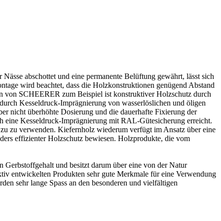
 Nässe abschottet und eine permanente Belüftung gewährt, lässt sich
ontage wird beachtet, dass die Holzkonstruktionen genügend Abstand
n
von SCHEERER zum Beispiel ist konstruktiver Holzschutz durch
 durch Kesseldruck-Imprägnierung von wasserlöslichen und öligen
er nicht überhöhte Dosierung und die dauerhafte Fixierung der
rch eine Kesseldruck-Imprägnierung mit RAL-Gütesicherung erreicht.
hs zu zu verwenden. Kiefernholz wiederum verfügt im Ansatz über eine
nders effizienter Holzschutz bewiesen. Holzprodukte, die vom
n Gerbstoffgehalt und besitzt darum über eine von der Natur
uktiv entwickelten Produkten sehr gute Merkmale für eine Verwendung
den sehr lange Spass an den besonderen und vielfältigen