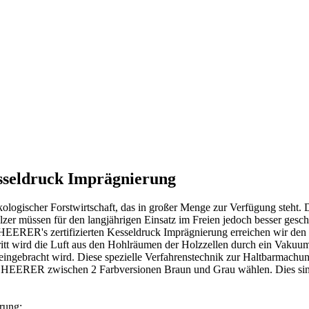
esseldruck Imprägnierung
logischer Forstwirtschaft, das in großer Menge zur Verfügung steht.
lzer müssen für den langjährigen Einsatz im Freien jedoch besser gesch
EERER's zertifizierten Kesseldruck Imprägnierung erreichen wir den
itt wird die Luft aus den Hohlräumen der Holzzellen durch ein Vakuum e
 eingebracht wird. Diese spezielle Verfahrenstechnik zur Haltbarmachu
SCHEERER zwischen 2 Farbversionen Braun und Grau wählen. Dies sind
erung: