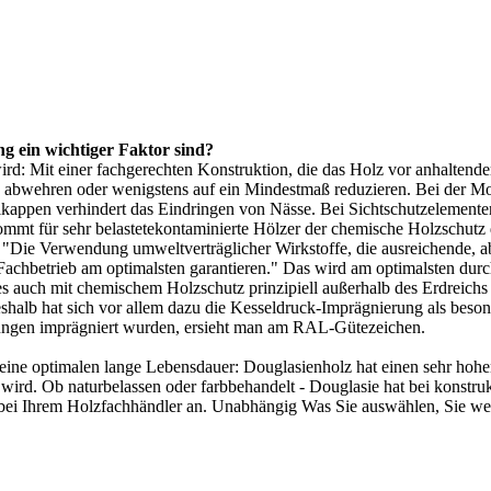
 ein wichtiger Faktor sind?
rd: Mit einer fachgerechten Konstruktion, die das Holz vor anhaltender
ig abwehren oder wenigstens auf ein Mindestmaß reduzieren. Bei der M
kappen verhindert das Eindringen von Nässe. Bei
Sichtschutzelemente
ommt für sehr belastetekontaminierte Hölzer der chemische Holzschutz
"Die Verwendung umweltverträglicher Wirkstoffe, die ausreichende, ab
 Fachbetrieb am optimalsten garantieren." Das wird am optimalsten du
, es auch mit chemischem Holzschutz prinzipiell außerhalb des Erdreic
eshalb hat sich vor allem dazu die Kesseldruck-Imprägnierung als beso
ungen imprägniert wurden, ersieht man am RAL-Gütezeichen.
eine optimalen lange Lebensdauer: Douglasienholz hat einen sehr hohe
wird. Ob naturbelassen oder farbbehandelt - Douglasie hat bei konstr
 bei Ihrem Holzfachhändler an. Unabhängig Was Sie auswählen, Sie wer