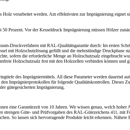
es Holz verarbeitet werden. Am effektivsten zur Imprägnierung eignet s
t 50 Prozent. Vor der Kesseldruck Imprägnierung müssen Hölzer zunäch
uum-Druckverfahren mit RAL-Qualitätsgarantie durch: Im ersten Schri
el mit Holzschutzlösung gefüllt und die mehrstündige Druckphase starte
ichte, sofern die erforderliche Menge an Holzschutzsalz eingebracht 
freie Holzschutzsalz fest mit den Holzzellen verbinden können und gilt
ingtiefe des Imprägniermittels. All diese Parameter werden dauernd aut
den Imprägnierprotokollen für folgende Qualitätskontrollen. Dieses 
der gütegesicherten Imprägnierung.
en eine Garantiezeit von 10 Jahren. Wir wissen genau, welch hoher Au
den strengen Güte- und Prüfvorgaben des RAL-Gütezeichens 411, mit F
chen. So lassen sich hervorragende Produkte leicht erkennen. Nähere E