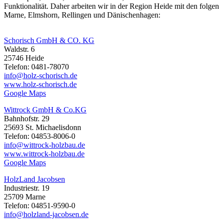
Funktionalität. Daher arbeiten wir in der Region Heide mit den fol
Marne, Elmshorn, Rellingen und Dänischenhagen:
Schorisch GmbH & CO. KG
Waldstr. 6
25746 Heide
Telefon: 0481-78070
info@holz-schorisch.de
www.holz-schorisch.de
Google Maps
Wittrock GmbH & Co.KG
Bahnhofstr. 29
25693 St. Michaelisdonn
Telefon: 04853-8006-0
info@wittrock-holzbau.de
www.wittrock-holzbau.de
Google Maps
HolzLand Jacobsen
Industriestr. 19
25709 Marne
Telefon: 04851-9590-0
info@holzland-jacobsen.de