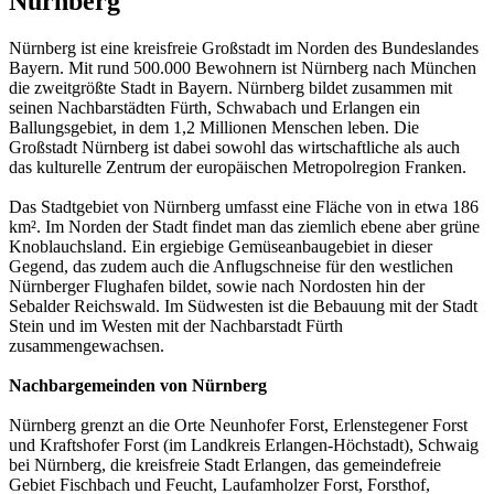
Nürnberg
Nürnberg ist eine kreisfreie Großstadt im Norden des Bundeslandes
Bayern. Mit rund 500.000 Bewohnern ist Nürnberg nach München
die zweitgrößte Stadt in Bayern. Nürnberg bildet zusammen mit
seinen Nachbarstädten Fürth, Schwabach und Erlangen ein
Ballungsgebiet, in dem 1,2 Millionen Menschen leben. Die
Großstadt Nürnberg ist dabei sowohl das wirtschaftliche als auch
das kulturelle Zentrum der europäischen Metropolregion Franken.
Das Stadtgebiet von Nürnberg umfasst eine Fläche von in etwa 186
km². Im Norden der Stadt findet man das ziemlich ebene aber grüne
Knoblauchsland. Ein ergiebige Gemüseanbaugebiet in dieser
Gegend, das zudem auch die Anflugschneise für den westlichen
Nürnberger Flughafen bildet, sowie nach Nordosten hin der
Sebalder Reichswald. Im Südwesten ist die Bebauung mit der Stadt
Stein und im Westen mit der Nachbarstadt Fürth
zusammengewachsen.
Nachbargemeinden von Nürnberg
Nürnberg grenzt an die Orte Neunhofer Forst, Erlenstegener Forst
und Kraftshofer Forst (im Landkreis Erlangen-Höchstadt), Schwaig
bei Nürnberg, die kreisfreie Stadt Erlangen, das gemeindefreie
Gebiet Fischbach und Feucht, Laufamholzer Forst, Forsthof,