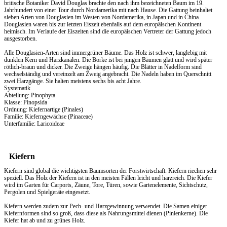
britische Botaniker David Douglas brachte den nach ihm bezeichneten Baum im 19.
Jahrhundert von einer Tour durch Nordamerika mit nach Hause. Die Gattung beinhaltet
sieben Arten von Douglasien im Westen von Nordamerika, in Japan und in China.
Douglasien waren bis zur letzten Eiszeit ebenfalls auf dem europäischen Kontinent
heimisch. Im Verlaufe der Eiszeiten sind die europäischen Vertreter der Gattung jedoch
ausgestorben.
Alle Douglasien-Arten sind immergrüner Bäume. Das Holz ist schwer, langlebig mit
dunklen Kern und Harzkanälen. Die Borke ist bei jungen Bäumen glatt und wird später
rötlich-braun und dicker. Die Zweige hängen häufig. Die Blätter in Nadelform sind
wechselständig und vereinzelt am Zweig angebracht. Die Nadeln haben im Querschnitt
zwei Harzgänge. Sie halten meistens sechs bis acht Jahre.
Systematik
Abteilung: Pinophyta
Klasse: Pinopsida
Ordnung: Kiefernartige (Pinales)
Familie: Kieferngewächse (Pinaceae)
Unterfamilie: Laricoideae
Kiefern
Kiefern sind global die wichtigsten Baumsorten der Forstwirtschaft. Kiefern riechen sehr
speziell. Das
Holz
der Kiefern ist in den meisten Fällen leicht und harzreich. Die Kiefer
wird im Garten für Carports, Zäune, Tore, Türen, sowie Gartenelemente, Sichtschutz,
Pergolen und Spielgeräte eingesetzt.
Kiefern werden zudem zur Pech- und Harzgewinnung verwendet. Die Samen einiger
Kiefernformen sind so groß, dass diese als Nahrungsmittel dienen (Pinienkerne). Die
Kiefer hat ab und zu grünes Holz.