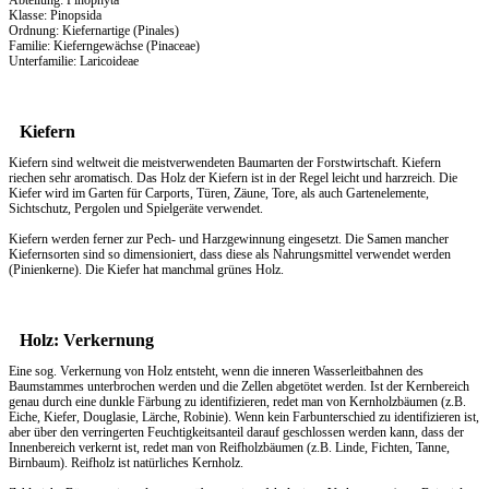
Abteilung: Pinophyta
Klasse: Pinopsida
Ordnung: Kiefernartige (Pinales)
Familie: Kieferngewächse (Pinaceae)
Unterfamilie: Laricoideae
Kiefern
Kiefern sind weltweit die meistverwendeten Baumarten der Forstwirtschaft. Kiefern
riechen sehr aromatisch. Das
Holz
der Kiefern ist in der Regel leicht und harzreich. Die
Kiefer wird im Garten für Carports, Türen, Zäune, Tore, als auch Gartenelemente,
Sichtschutz, Pergolen und Spielgeräte verwendet.
Kiefern werden ferner zur Pech- und Harzgewinnung eingesetzt. Die Samen mancher
Kiefernsorten sind so dimensioniert, dass diese als Nahrungsmittel verwendet werden
(Pinienkerne). Die Kiefer hat manchmal grünes Holz.
Holz: Verkernung
Eine sog. Verkernung von Holz entsteht, wenn die inneren Wasserleitbahnen des
Baumstammes unterbrochen werden und die Zellen abgetötet werden. Ist der Kernbereich
genau durch eine dunkle Färbung zu identifizieren, redet man von Kernholzbäumen (z.B.
Eiche, Kiefer, Douglasie, Lärche, Robinie). Wenn kein Farbunterschied zu identifizieren ist,
aber über den verringerten Feuchtigkeitsanteil darauf geschlossen werden kann, dass der
Innenbereich verkernt ist, redet man von Reifholzbäumen (z.B. Linde, Fichten, Tanne,
Birnbaum). Reifholz ist natürliches Kernholz.