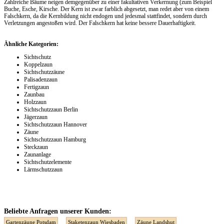
Zahlreiche Bäume neigen demgegenüber zu einer fakultativen Verkernung (zum Beispiel
Buche, Esche, Kirsche. Der Kern ist zwar farblich abgesetzt, man redet aber von einem
Falschkern, da die Kernbildung nicht endogen und jedesmal stattfindet, sondern durch
Verletzungen angestoßen wird. Der Falschkern hat keine bessere Dauerhaftigkeit.
Ähnliche Kategorien:
Sichtschutz
Koppelzaun
Sichtschutzzäune
Palisadenzaun
Fertigzaun
Zaunbau
Holzzaun
Sichtschutzzaun Berlin
Jägerzaun
Sichtschutzzaun Hannover
Zäune
Sichtschutzzaun Hamburg
Steckzaun
Zaunanlage
Sichtschutzelemente
Lärmschutzzaun
Beliebte Anfragen unserer Kunden:
Gartenzäune Potsdam
Staketenzaun Wiesbaden
Zäune Landshut