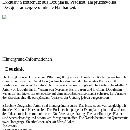
Exklusiv-Sichtschutz aus Douglasie. Prädikat: anspruchsvolles
Design – außergewöhnliche Haltbarkeit.
Hintergrund-Informationen
Douglasie
Die Douglasien verkörpern eine Pflanzengattung aus der Familie der Kieferngewächse. Der
schottische Botaniker David Douglas brachte den nach ihm benannten Baum im 19.
Jahrhundert von einer Tour durch Nordamerika mit nach England. Die Gattung beinhaltet 7
Arten von Douglasien im Westen von Nordamerika, in Japan und in China. Douglasien
waren bis zur letzten Eiszeit ebenso auf dem europäischen Kontinent zuhause. Im Verlaufe
der Eiszeiten sind die europäischen Vertreter der Gattung jedoch ausgestorben.
Sämtliche Douglasien-Arten sind immergrüner Bäume. Das Holz ist schwer, langlebig mit
dunklen Kern und Harzkanälen. Die Borke ist bei jüngeren Exemplaren glatt und wird mit
den Jahren rötlich-braun und dicker. Die Äste hängen häufig. Die nadelförmigen Blätter
sind wechselständig und separat am Zweig anzutreffen. Die Nadeln besitzen im Querschnitt
zwei Harzgänge. Sie überleben sehr oft 6 bis 8 Jahre.
Systematik