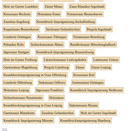
Holz im Garten Landshut
Zäune Mainz
Zaun-Klassiker Ingolstadt
Kreuzzaun Bochum
Holzzäune Essen
Friesenzaun Bremerhaven
Zaunbau Augsburg
Kesseldruck Imprägnierung Aschaffenburg
Koppelzaun Bremerhaven
Steckzaun Gelsenkirchen
Pergola Ingolstadt
Leimholz Göttingen
Kreuzzaun Tübingen
Friesenzaun Rotenburg
Palisaden Köln
Sichtschutzzäune Mainz
Rundholzzaun Mönchengladbach
Jägerzaun Stuttgart
Kesseldruck Imprägnierung Braunschweig
Holz im Garten Freiburg
Lärmschutzzaun Ludwigshafen
Lattenzaun Uelzen
Gartenzäune Magdeburg
Pergola Lüneburg
Zäune
Zäune Leipzig
Kesseldruckimprägnierung in Grau Offenburg
Kreuzzaun Kiel
Leimholz Oldenburg
Staketzaun Gifhorn
Gartenzäune Göttingen
Holzzäune Leipzig
Jägerzaun Frankfurt
Kesseldruck Imprägnierung Heilbronn
Sichtschutzzaun Neumünster
Holzzäune
Kesseldruckimprägnierung in Grau Leipzig
Staketenzaun Husum
Gartenzaun Mannheim
Zaunbau Gelsenkirchen
Holz im Garten Ingolstadt
Kesseldruck Imprägnierung Münster
Kesseldruckimprägnierung Hamburg