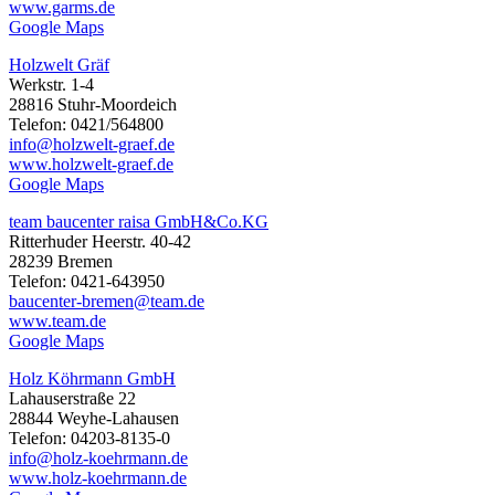
www.garms.de
Google Maps
Holzwelt Gräf
Werkstr. 1-4
28816 Stuhr-Moordeich
Telefon: 0421/564800
info@holzwelt-graef.de
www.holzwelt-graef.de
Google Maps
team baucenter raisa GmbH&Co.KG
Ritterhuder Heerstr. 40-42
28239 Bremen
Telefon: 0421-643950
baucenter-bremen@team.de
www.team.de
Google Maps
Holz Köhrmann GmbH
Lahauserstraße 22
28844 Weyhe-Lahausen
Telefon: 04203-8135-0
info@holz-koehrmann.de
www.holz-koehrmann.de