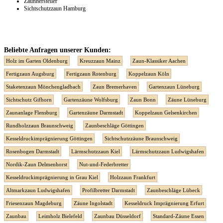
Zaunhersteller
Sichtschutzzaun Hamburg
Beliebte Anfragen unserer Kunden:
Holz im Garten Oldenburg
Kreuzzaun Mainz
Zaun-Klassiker Aachen
Fertigzaun Augsburg
Fertigzaun Rotenburg
Koppelzaun Köln
Staketenzaun Mönchengladbach
Zaun Bremerhaven
Gartenzaun Lüneburg
Sichtschutz Gifhorn
Gartenzäune Wolfsburg
Zaun Bonn
Zäune Lüneburg
Zaunanlage Flensburg
Gartenzäune Darmstadt
Koppelzaun Gelsenkirchen
Rundholzzaun Braunschweig
Zaunbeschläge Göttingen
Kesseldruckimprägnierung Göttingen
Sichtschutzzäune Braunschweig
Rosenbogen Darmstadt
Lärmschutzzaun Kiel
Lärmschutzzaun Ludwigshafen
Nordik-Zaun Delmenhorst
Nut-und-Federbretter
Kesseldruckimprägnierung in Grau Kiel
Holzzaun Frankfurt
Altmarkzaun Ludwigshafen
Profilbretter Darmstadt
Zaunbeschläge Lübeck
Friesenzaun Magdeburg
Zäune Ingolstadt
Kesseldruck Imprägnierung Erfurt
Zaunbau
Leimholz Bielefeld
Zaunbau Düsseldorf
Standard-Zäune Essen