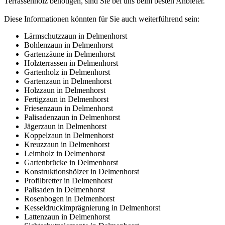
Terrassenholz benötigen, sind Sie bei uns beim besten Anbieter.
Diese Informationen könnten für Sie auch weiterführend sein:
Lärmschutzzaun in Delmenhorst
Bohlenzaun in Delmenhorst
Gartenzäune in Delmenhorst
Holzterrassen in Delmenhorst
Gartenholz in Delmenhorst
Gartenzaun in Delmenhorst
Holzzaun in Delmenhorst
Fertigzaun in Delmenhorst
Friesenzaun in Delmenhorst
Palisadenzaun in Delmenhorst
Jägerzaun in Delmenhorst
Koppelzaun in Delmenhorst
Kreuzzaun in Delmenhorst
Leimholz in Delmenhorst
Gartenbrücke in Delmenhorst
Konstruktionshölzer in Delmenhorst
Profilbretter in Delmenhorst
Palisaden in Delmenhorst
Rosenbogen in Delmenhorst
Kesseldruckimprägnierung in Delmenhorst
Lattenzaun in Delmenhorst