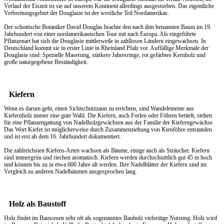
Verlauf der Eiszeit ist sie auf unserem Kontinent allerdings ausgestorben. Das eigentliche
Verbreitungsgebiet der Douglasie ist der westliche Teil Nordamerikas.
Der schottische Botaniker David Douglas brachte den nach ihm benannten Baum im 19.
Jahrhundert von einer nordamerikanischen Tour mit nach Europa. Als eingeführte
Pflanzenart hat sich die Douglasie mittlerweile in zahllosen Ländern eingewachsen. In
Deutschland kommt sie in erster Linie in Rheinland Pfalz vor. Auffällige Merkmale der
Douglasie sind: Spezielle Maserung, stärkere Jahresringe, rot gefärbtes Kernholz und
große naturgegebene Beständigkeit.
Kiefern
Wenn es darum geht, einen
Sichtschutzzaun
zu errichten, sind Wandelemente aus
Kiefernholz immer eine gute Wahl. Die Kiefern, auch Forlen oder Föhren betitelt, stehen
für eine Pflanzengattung von Nadelholzgewächsen aus der Familie der Kieferngewächse.
Das Wort Kiefer ist möglicherweise durch Zusammenziehung von Kienföhre entstanden
und ist erst ab dem 16. Jahrhundert dokumentiert.
Die zahlreichsten Kiefern-Arten wachsen als Bäume, einige auch als Sträucher. Kiefern
sind immergrün und riechen aromatisch. Kiefern werden durchschnittlich gut 45 m hoch
und können bis zu in etwa 600 Jahre alt werden. Ihre Nadelblätter der Kiefern sind im
Vergleich zu anderen Nadelbäumen ausgesprochen lang.
Holz als Baustoff
Holz findet im Bauwesen sehr oft als sogenanntes Bauholz vielseitige Nutzung. Holz wird