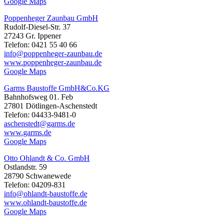
Google Maps
Poppenheger Zaunbau GmbH
Rudolf-Diesel-Str. 37
27243 Gr. Ippener
Telefon: 0421 55 40 66
info@poppenheger-zaunbau.de
www.poppenheger-zaunbau.de
Google Maps
Garms Baustoffe GmbH&Co.KG
Bahnhofsweg 01. Feb
27801 Dötlingen-Aschenstedt
Telefon: 04433-9481-0
aschenstedt@garms.de
www.garms.de
Google Maps
Otto Ohlandt & Co. GmbH
Ostlandstr. 59
28790 Schwanewede
Telefon: 04209-831
info@ohlandt-baustoffe.de
www.ohlandt-baustoffe.de
Google Maps