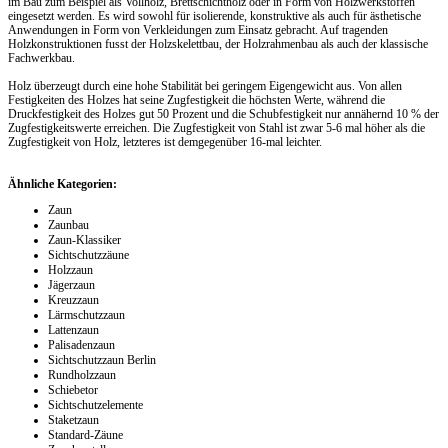
im Bau zum Beispiel als Vollholz, Brettschichtholz oder in Form von Holzwerkstoffen
eingesetzt werden. Es wird sowohl für isolierende, konstruktive als auch für ästhetische
Anwendungen in Form von Verkleidungen zum Einsatz gebracht. Auf tragenden
Holzkonstruktionen fusst der Holzskelettbau, der Holzrahmenbau als auch der klassische
Fachwerkbau.
Holz überzeugt durch eine hohe Stabilität bei geringem Eigengewicht aus. Von allen
Festigkeiten des Holzes hat seine Zugfestigkeit die höchsten Werte, während die
Druckfestigkeit des Holzes gut 50 Prozent und die Schubfestigkeit nur annähernd 10 % der
Zugfestigkeitswerte erreichen. Die Zugfestigkeit von Stahl ist zwar 5-6 mal höher als die
Zugfestigkeit von Holz, letzteres ist demgegenüber 16-mal leichter.
Ähnliche Kategorien:
Zaun
Zaunbau
Zaun-Klassiker
Sichtschutzzäune
Holzzaun
Jägerzaun
Kreuzzaun
Lärmschutzzaun
Lattenzaun
Palisadenzaun
Sichtschutzzaun Berlin
Rundholzzaun
Schiebetor
Sichtschutzelemente
Staketzaun
Standard-Zäune