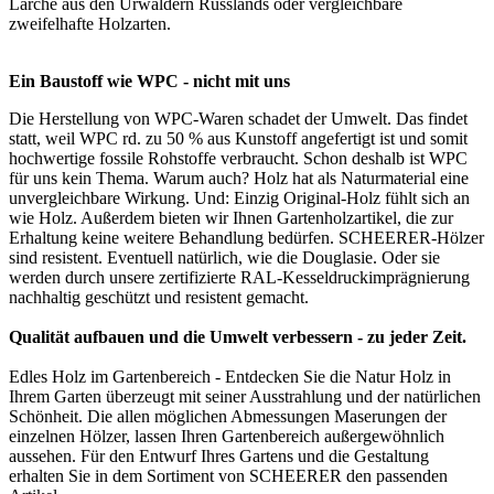
Lärche aus den Urwäldern Russlands oder vergleichbare
zweifelhafte Holzarten.
Ein Baustoff wie WPC - nicht mit uns
Die Herstellung von WPC-Waren schadet der Umwelt. Das findet
statt, weil WPC rd. zu 50 % aus Kunstoff angefertigt ist und somit
hochwertige fossile Rohstoffe verbraucht. Schon deshalb ist WPC
für uns kein Thema. Warum auch? Holz hat als Naturmaterial eine
unvergleichbare Wirkung. Und: Einzig Original-Holz fühlt sich an
wie Holz. Außerdem bieten wir Ihnen Gartenholzartikel, die zur
Erhaltung keine weitere Behandlung bedürfen. SCHEERER-Hölzer
sind resistent. Eventuell natürlich, wie die Douglasie. Oder sie
werden durch unsere zertifizierte RAL-Kesseldruckimprägnierung
nachhaltig geschützt und resistent gemacht.
Qualität aufbauen und die Umwelt verbessern - zu jeder Zeit.
Edles Holz im Gartenbereich - Entdecken Sie die Natur Holz in
Ihrem Garten überzeugt mit seiner Ausstrahlung und der natürlichen
Schönheit. Die allen möglichen Abmessungen Maserungen der
einzelnen Hölzer, lassen Ihren Gartenbereich außergewöhnlich
aussehen. Für den Entwurf Ihres Gartens und die Gestaltung
erhalten Sie in dem Sortiment von SCHEERER den passenden