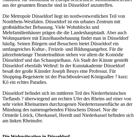
aus der gesamten Branche sind in Düsseldorf anzutreffen.
Die Metropole Düsseldorf liegt im nordwestwestlichen Teil von
Nordrhein-Westfalen. Düsseldorf ist ein urbanes Zentrum mit
großstädtischer Bebauung. Viele Wohnblocks und
Mehrfamilienhäuser prägen die die Landeshauptstadt. Aber auch
Wohnquartiere mit Einzelhausbebauung findet man in Düsseldorf
häufig. Seinen Bürgern und Besuchern bietet Düsseldorf ein
umfangreiches Kultur-, Freizeit- und Bildungsangebot. Für die
jahrzehntelange Theatertradition stehen vor allem die Komödie
Düsseldorf und das Schauspielhaus. Als Stadt der Künste genießt
Düsseldorf ebenfalls Weltruf: In der Kunstakademie Düsseldorf
besaß der große Künstler Joseph Beuys eine Professur. Für
Shopping-Begeisterte ist der Prachtboulevard Königsallee ? kurz:
Kö ein echtes Paradies.
Düsseldorf befindet sich im mittleren Teil des Niederrheinischen
Tieflands ? überwiegend am rechten Ufer des Rheins auf einer von
sehr vielen Rheinarmen durchzogenen Niederterrassenfläche an der
Mündung des namensgebenden Flüsschens Düssel. Nur die
Ortsteile Lörick, Oberkassel, Heerdt und Niederkassel befinden sich
am linken Rheinufer.
Die Wohnsituation in Düsseldorf