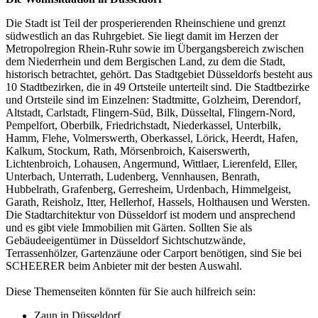
Die Stadt ist Teil der prosperierenden Rheinschiene und grenzt
südwestlich an das Ruhrgebiet. Sie liegt damit im Herzen der
Metropolregion Rhein-Ruhr sowie im Übergangsbereich zwischen
dem Niederrhein und dem Bergischen Land, zu dem die Stadt,
historisch betrachtet, gehört. Das Stadtgebiet Düsseldorfs besteht aus
10 Stadtbezirken, die in 49 Ortsteile unterteilt sind. Die Stadtbezirke
und Ortsteile sind im Einzelnen: Stadtmitte, Golzheim, Derendorf,
Altstadt, Carlstadt, Flingern-Süd, Bilk, Düsseltal, Flingern-Nord,
Pempelfort, Oberbilk, Friedrichstadt, Niederkassel, Unterbilk,
Hamm, Flehe, Volmerswerth, Oberkassel, Lörick, Heerdt, Hafen,
Kalkum, Stockum, Rath, Mörsenbroich, Kaiserswerth,
Lichtenbroich, Lohausen, Angermund, Wittlaer, Lierenfeld, Eller,
Unterbach, Unterrath, Ludenberg, Vennhausen, Benrath,
Hubbelrath, Grafenberg, Gerresheim, Urdenbach, Himmelgeist,
Garath, Reisholz, Itter, Hellerhof, Hassels, Holthausen und Wersten.
Die Stadtarchitektur von Düsseldorf ist modern und ansprechend
und es gibt viele Immobilien mit Gärten. Sollten Sie als
Gebäudeeigentümer in Düsseldorf Sichtschutzwände,
Terrassenhölzer
, Gartenzäune oder Carport benötigen, sind Sie bei
SCHEERER beim Anbieter mit der besten Auswahl.
Diese Themenseiten könnten für Sie auch hilfreich sein:
Zaun in Düsseldorf