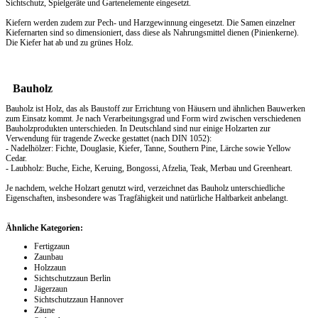
Sichtschutz, Spielgeräte und Gartenelemente eingesetzt.
Kiefern werden zudem zur Pech- und Harzgewinnung eingesetzt. Die Samen einzelner
Kiefernarten sind so dimensioniert, dass diese als Nahrungsmittel dienen (Pinienkerne).
Die Kiefer hat ab und zu grünes Holz.
Bauholz
Bauholz ist Holz, das als Baustoff zur Errichtung von Häusern und ähnlichen Bauwerken
zum Einsatz kommt. Je nach Verarbeitungsgrad und Form wird zwischen verschiedenen
Bauholzprodukten unterschieden. In Deutschland sind nur einige Holzarten zur
Verwendung für tragende Zwecke gestattet (nach DIN 1052):
- Nadelhölzer: Fichte, Douglasie, Kiefer, Tanne, Southern Pine, Lärche sowie Yellow
Cedar.
- Laubholz: Buche, Eiche, Keruing, Bongossi, Afzelia, Teak, Merbau und Greenheart.
Je nachdem, welche Holzart genutzt wird, verzeichnet das Bauholz unterschiedliche
Eigenschaften, insbesondere was Tragfähigkeit und natürliche Haltbarkeit anbelangt.
Ähnliche Kategorien:
Fertigzaun
Zaunbau
Holzzaun
Sichtschutzzaun Berlin
Jägerzaun
Sichtschutzzaun Hannover
Zäune