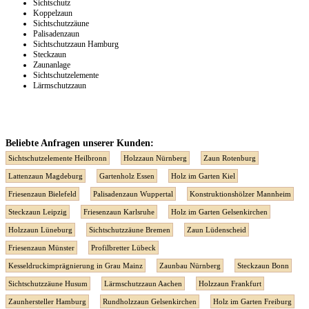
Sichtschutz
Koppelzaun
Sichtschutzzäune
Palisadenzaun
Sichtschutzzaun Hamburg
Steckzaun
Zaunanlage
Sichtschutzelemente
Lärmschutzzaun
Beliebte Anfragen unserer Kunden:
Sichtschutzelemente Heilbronn
Holzzaun Nürnberg
Zaun Rotenburg
Lattenzaun Magdeburg
Gartenholz Essen
Holz im Garten Kiel
Friesenzaun Bielefeld
Palisadenzaun Wuppertal
Konstruktionshölzer Mannheim
Steckzaun Leipzig
Friesenzaun Karlsruhe
Holz im Garten Gelsenkirchen
Holzzaun Lüneburg
Sichtschutzzäune Bremen
Zaun Lüdenscheid
Friesenzaun Münster
Profilbretter Lübeck
Kesseldruckimprägnierung in Grau Mainz
Zaunbau Nürnberg
Steckzaun Bonn
Sichtschutzzäune Husum
Lärmschutzzaun Aachen
Holzzaun Frankfurt
Zaunhersteller Hamburg
Rundholzzaun Gelsenkirchen
Holz im Garten Freiburg