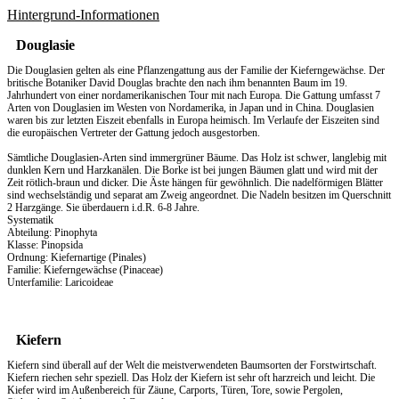
Hintergrund-Informationen
Douglasie
Die Douglasien gelten als eine Pflanzengattung aus der Familie der Kieferngewächse. Der
britische Botaniker David Douglas brachte den nach ihm benannten Baum im 19.
Jahrhundert von einer nordamerikanischen Tour mit nach Europa. Die Gattung umfasst 7
Arten von Douglasien im Westen von Nordamerika, in Japan und in China. Douglasien
waren bis zur letzten Eiszeit ebenfalls in Europa heimisch. Im Verlaufe der Eiszeiten sind
die europäischen Vertreter der Gattung jedoch ausgestorben.
Sämtliche Douglasien-Arten sind immergrüner Bäume. Das Holz ist schwer, langlebig mit
dunklen Kern und Harzkanälen. Die Borke ist bei jungen Bäumen glatt und wird mit der
Zeit rötlich-braun und dicker. Die Äste hängen für gewöhnlich. Die nadelförmigen Blätter
sind wechselständig und separat am Zweig angeordnet. Die Nadeln besitzen im Querschnitt
2 Harzgänge. Sie überdauern i.d.R. 6-8 Jahre.
Systematik
Abteilung: Pinophyta
Klasse: Pinopsida
Ordnung: Kiefernartige (Pinales)
Familie: Kieferngewächse (Pinaceae)
Unterfamilie: Laricoideae
Kiefern
Kiefern sind überall auf der Welt die meistverwendeten Baumsorten der Forstwirtschaft.
Kiefern riechen sehr speziell. Das
Holz
der Kiefern ist sehr oft harzreich und leicht. Die
Kiefer wird im Außenbereich für Zäune, Carports, Türen, Tore, sowie Pergolen,