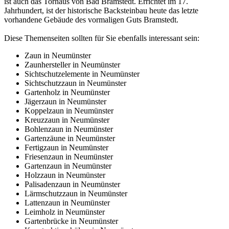
ist auch das Torhaus von Bad Bramstedt. Errichtet im 17.
Jahrhundert, ist der historische Backsteinbau heute das letzte
vorhandene Gebäude des vormaligen Guts Bramstedt.
Diese Themenseiten sollten für Sie ebenfalls interessant sein:
Zaun in Neumünster
Zaunhersteller in Neumünster
Sichtschutzelemente in Neumünster
Sichtschutzzaun in Neumünster
Gartenholz in Neumünster
Jägerzaun in Neumünster
Koppelzaun in Neumünster
Kreuzzaun in Neumünster
Bohlenzaun in Neumünster
Gartenzäune in Neumünster
Fertigzaun in Neumünster
Friesenzaun in Neumünster
Gartenzaun in Neumünster
Holzzaun in Neumünster
Palisadenzaun in Neumünster
Lärmschutzzaun in Neumünster
Lattenzaun in Neumünster
Leimholz in Neumünster
Gartenbrücke in Neumünster