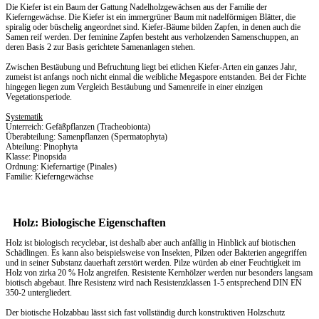
Die Kiefer ist ein Baum der Gattung Nadelholzgewächsen aus der Familie der
Kieferngewächse. Die Kiefer ist ein immergrüner Baum mit nadelförmigen Blätter, die
spiralig oder büschelig angeordnet sind. Kiefer-Bäume bilden Zapfen, in denen auch die
Samen reif werden. Der feminine Zapfen besteht aus verholzenden Samenschuppen, an
deren Basis 2 zur Basis gerichtete Samenanlagen stehen.
Zwischen Bestäubung und Befruchtung liegt bei etlichen Kiefer-Arten ein ganzes Jahr,
zumeist ist anfangs noch nicht einmal die weibliche Megaspore entstanden. Bei der Fichte
hingegen liegen zum Vergleich Bestäubung und Samenreife in einer einzigen
Vegetationsperiode.
Systematik
Unterreich: Gefäßpflanzen (Tracheobionta)
Überabteilung: Samenpflanzen (Spermatophyta)
Abteilung: Pinophyta
Klasse: Pinopsida
Ordnung: Kiefernartige (Pinales)
Familie: Kieferngewächse
Holz: Biologische Eigenschaften
Holz ist biologisch recyclebar, ist deshalb aber auch anfällig in Hinblick auf biotischen
Schädlingen. Es kann also beispielsweise von Insekten, Pilzen oder Bakterien angegriffen
und in seiner Substanz dauerhaft zerstört werden. Pilze würden ab einer Feuchtigkeit im
Holz von zirka 20 % Holz angreifen. Resistente Kernhölzer werden nur besonders langsam
biotisch abgebaut. Ihre Resistenz wird nach Resistenzklassen 1-5 entsprechend DIN EN
350-2 untergliedert.
Der biotische Holzabbau lässt sich fast vollständig durch konstruktiven Holzschutz