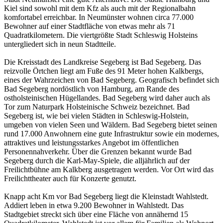
Kiel sind sowohl mit dem Kfz als auch mit der Regionalbahn
komfortabel erreichbar. In Neumünster wohnen circa 77.000
Bewohner auf einer Stadtfläche von etwas mehr als 71
Quadratkilometern. Die viertgrößte Stadt Schleswig Holsteins
untergliedert sich in neun Stadtteile.
Die Kreisstadt des Landkreise Segeberg ist Bad Segeberg. Das
reizvolle Örtchen liegt am Fuße des 91 Meter hohen Kalkbergs,
eines der Wahrzeichen von Bad Segeberg. Geografisch befindet sich
Bad Segeberg nordöstlich von Hamburg, am Rande des
ostholsteinischen Hügellandes. Bad Segeberg wird daher auch als
Tor zum Naturpark Holsteinische Schweiz bezeichnet. Bad
Segeberg ist, wie bei vielen Städten in Schleswig-Holstein,
umgeben von vielen Seen und Wäldern. Bad Segeberg bietet seinen
rund 17.000 Anwohnern eine gute Infrastruktur sowie ein modernes,
attraktives und leistungsstarkes Angebot im öffentlichen
Personennahverkehr. Über die Grenzen bekannt wurde Bad
Segeberg durch die Karl-May-Spiele, die alljährlich auf der
Freilichtbühne am Kalkberg ausgetragen werden. Vor Ort wird das
Freilichttheater auch für Konzerte genutzt.
Knapp acht Km vor Bad Segeberg liegt die Kleinstadt Wahlstedt.
Addiert leben in etwa 9.200 Bewohner in Wahlstedt. Das
Stadtgebiet streckt sich über eine Fläche von annähernd 15