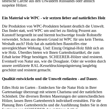
sibirische Lärche aus den Urwäldern Russlands oder ähnlich
suspekte Hölzer.
Ein Material wie WPC - wir seztzen lieber auf natürliches Holz
Die Produktion von WPC-Produkten belastet deutlich die Umwelt.
Das findet statt, weil WPC um und bei zu fünfzig Prozent aus
Kunstoff hergestellt ist und hiermit hochwertige fossile Rohstoffe
verwendet. Schon aus diesem Grund ist WPC für uns kein Thema.
Weshalb auch? Holz hat als natürlichen Baustoffes eine
unvergleichbare Wirkung. Und: Einzig Original-Holz fühlt sich an
wie Holz. Überdies bieten wir Ihnen Gartenholzartikel, die zum
Erhalt keine Pflege benötigen. SCHEERER-Hölzer sind resistent.
Eventuell von Natur aus, wie die Douglasie. Oder sie werden durch
unsere zertifizierte RAL-Kesseldruckimprägnierung langlebig
geschützt und resistent gemacht.
Qualität entwickeln und die Umwelt entlasten - auf Dauer.
Edles Holz im Garten - Entdecken Sie die Natur Holz in Ihrer
Gartenanlage überzeugt mit seinem Charisma und der natürlichen
Schönheit. Die diversen Breiten Maserungen der unterschiedlichen
Hölzer, lassen Ihren Gartenbereich individuell erstrahlen. Für die
Planung Ihres Gartenbereichs und die Ausführung finden Sie in dem