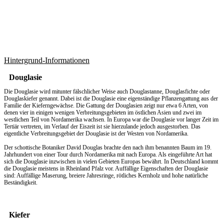
Hintergrund-Informationen
Douglasie
Die Douglasie wird mitunter fälschlicher Weise auch Douglastanne, Douglasfichte oder
Douglaskiefer genannt. Dabei ist die Douglasie eine eigenständige Pflanzengattung aus der
Familie der Kieferngewächse. Die Gattung der Douglasien zeigt nur etwa 6 Arten, von
denen vier in einigen wenigen Verbreitungsgebieten im östlichen Asien und zwei im
westlichen Teil von Nordamerika wachsen. In Europa war die Douglasie vor langer Zeit im
Tertiär vertreten, im Verlauf der Eiszeit ist sie hierzulande jedoch ausgestorben. Das
eigentliche Verbreitungsgebiet der Douglasie ist der Westen von Nordamerika.
Der schottische Botaniker David Douglas brachte den nach ihm benannten Baum im 19.
Jahrhundert von einer Tour durch Nordamerika mit nach Europa. Als eingeführte Art hat
sich die Douglasie inzwischen in vielen Gebieten Europas bewährt. In Deutschland kommt
die Douglasie meistens in Rheinland Pfalz vor. Auffällige Eigenschaften der Douglasie
sind: Auffällige Maserung, breiere Jahresringe, rötliches Kernholz und hohe natürliche
Beständigkeit.
Kiefer