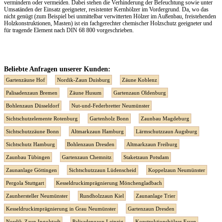
vermindern oder vermeiden. Dabei stehen die Verhinderung der Befeuchtung sowie unter
Umsatänden der Einsatz geeigneter, resistenter Kernhölzer im Vordergrund. Da, wo das
nicht genügt (zum Beispiel bei unmittelbar verwitterten Hölzer im Außenbau, freistehenden
Holzkonstruktionen, Masten) ist ein fachgerechter chemischer Holzschutz geeigneter und
für tragende Element nach DIN 68 800 vorgeschrieben.
Beliebte Anfragen unserer Kunden:
Gartenzäune Hof
Nordik-Zaun Duisburg
Zäune Koblenz
Palisadenzaun Bremen
Zäune Husum
Gartenzaun Oldenburg
Bohlenzaun Düsseldorf
Nut-und-Federbretter Neumünster
Sichtschutzelemente Rotenburg
Gartenholz Bonn
Zaunbau Magdeburg
Sichtschutzzäune Bonn
Altmarkzaun Hamburg
Lärmschutzzaun Augsburg
Sichtschutz Hamburg
Bohlenzaun Dresden
Altmarkzaun Freiburg
Zaunbau Tübingen
Gartenzaun Chemnitz
Staketzaun Potsdam
Zaunanlage Göttingen
Sichtschutzzaun Lüdenscheid
Koppelzaun Neumünster
Pergola Stuttgart
Kesseldruckimprägnierung Mönchengladbach
Zaunhersteller Neumünster
Rundholzzaun Kiel
Zaunanlage Trier
Kesseldruckimprägnierung in Grau Neumünster
Gartenzaun Dresden
Nordik-Zaun Ingolstadt
Palisadenzaun Leipzig
Konstruktionshölzer Essen