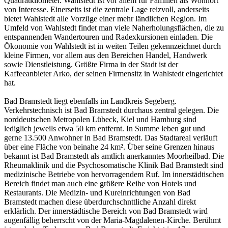
Quadratkilometer. Wahlstedt ist vor allem für Familien als Wohnort
von Interesse. Einerseits ist die zentrale Lage reizvoll, anderseits
bietet Wahlstedt alle Vorzüge einer mehr ländlichen Region. Im
Umfeld von Wahlstedt findet man viele Naherholungsflächen, die zu
entspannenden Wandertouren und Radexkursionen einladen. Die
Ökonomie von Wahlstedt ist in weiten Teilen gekennzeichnet durch
kleine Firmen, vor allem aus den Bereichen Handel, Handwerk
sowie Dienstleistung. Größte Firma in der Stadt ist der
Kaffeeanbieter Arko, der seinen Firmensitz in Wahlstedt eingerichtet
hat.
Bad Bramstedt liegt ebenfalls im Landkreis Segeberg.
Verkehrstechnisch ist Bad Bramstedt durchaus zentral gelegen. Die
norddeutschen Metropolen Lübeck, Kiel und Hamburg sind
lediglich jeweils etwa 50 km entfernt. In Summe leben gut und
gerne 13.500 Anwohner in Bad Bramstedt. Das Stadtareal verläuft
über eine Fläche von beinahe 24 km². Über seine Grenzen hinaus
bekannt ist Bad Bramstedt als amtlich anerkanntes Moorheilbad. Die
Rheumaklinik und die Psychosomatische Klinik Bad Bramstedt sind
medizinische Betriebe von hervorragendem Ruf. Im innerstädtischen
Bereich findet man auch eine größere Reihe von Hotels und
Restaurants. Die Medizin- und Kureinrichtungen von Bad
Bramstedt machen diese überdurchschnttliche Anzahl direkt
erklärlich. Der innerstädtische Bereich von Bad Bramstedt wird
augenfällig beherrscht von der Maria-Magdalenen-Kirche. Berühmt