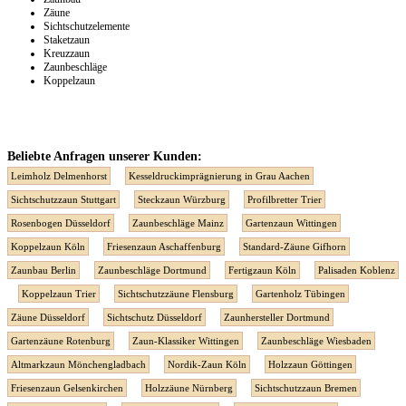
Zäune
Sichtschutzelemente
Staketzaun
Kreuzzaun
Zaunbeschläge
Koppelzaun
Beliebte Anfragen unserer Kunden:
Leimholz Delmenhorst
Kesseldruckimprägnierung in Grau Aachen
Sichtschutzzaun Stuttgart
Steckzaun Würzburg
Profilbretter Trier
Rosenbogen Düsseldorf
Zaunbeschläge Mainz
Gartenzaun Wittingen
Koppelzaun Köln
Friesenzaun Aschaffenburg
Standard-Zäune Gifhorn
Zaunbau Berlin
Zaunbeschläge Dortmund
Fertigzaun Köln
Palisaden Koblenz
Koppelzaun Trier
Sichtschutzzäune Flensburg
Gartenholz Tübingen
Zäune Düsseldorf
Sichtschutz Düsseldorf
Zaunhersteller Dortmund
Gartenzäune Rotenburg
Zaun-Klassiker Wittingen
Zaunbeschläge Wiesbaden
Altmarkzaun Mönchengladbach
Nordik-Zaun Köln
Holzzaun Göttingen
Friesenzaun Gelsenkirchen
Holzzäune Nürnberg
Sichtschutzzaun Bremen