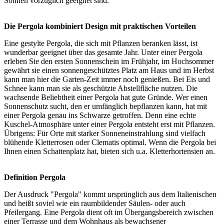
Sonnen vorzüglich geeignet sind.
Die Pergola kombiniert Design mit praktischen Vorteilen
Eine gestylte Pergola, die sich mit Pflanzen beranken lässt, ist
wunderbar geeignet über das gesamte Jahr. Unter einer Pergola
erleben Sie den ersten Sonnenschein im Frühjahr, im Hochsommer
gewährt sie einen sonnengeschütztes Platz am Haus und im Herbst
kann man hier die Garten-Zeit immer noch genießen. Bei Eis und
Schnee kann man sie als geschützte Abstellfläche nutzen. Die
wachsende Beliebtheit einer Pergola hat gute Gründe. Wer einen
Sonnenschutz sucht, den er umfänglich bepflanzen kann, hat mit
einer Pergola genau ins Schwarze getroffen. Denn eine echte
Kuschel-Atmosphäre unter einer Pergola entsteht erst mit Pflanzen.
Übrigens: Für Orte mit starker Sonneneinstrahlung sind vielfach
blühende Kletterrosen oder Clematis optimal. Wenn die Pergola bei
Ihnen einen Schattenplatz hat, bieten sich u.a. Kletterhortensien an.
Definition Pergola
Der Ausdruck "Pergola" kommt ursprünglich aus dem Italienischen
und heißt soviel wie ein raumbildender Säulen- oder auch
Pfeilergang. Eine Pergola dient oft im Übergangsbereich zwischen
einer Terrasse und dem Wohnhaus als bewachsener