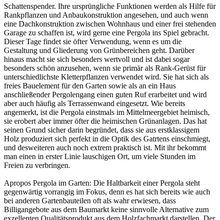
Schattenspender. Ihre ursprüngliche Funktionen werden als Hilfe für
Rankpflanzen und Anbaukonstruktion angesehen, und auch wenn
eine Dachkonstruktion zwischen Wohnhaus und einer frei stehenden
Garage zu schaffen ist, wird gerne eine Pergola ins Spiel gebracht.
Dieser Tage findet sie öfter Verwendung, wenn es um die
Gestaltung und Gliederung von Grünbereichen geht. Darüber
hinaus macht sie sich besonders wertvoll und ist dabei sogar
besonders schön anzusehen, wenn sie primär als Rank-Gerüst für
unterschiedlichste Kletterpflanzen verwendet wird. Sie hat sich als
freies Bauelement für den Garten sowie als an ein Haus
anschließender Pergolengang einen guten Ruf erarbeitet und wird
aber auch häufig als Terrassenwand eingesetzt. Wie bereits
angemerkt, ist die Pergola einstmals im Mittelmeergebiet heimisch,
sie erobert aber immer öfter die heimischen Grünanlagen. Das hat
seinen Grund sicher darin begründet, dass sie aus erstklassigem
Holz produziert sich perfekt in die Optik des Gatrtens einschmiegt,
und desweiteren auch noch extrem praktisch ist. Mit ihr bekommt
man einen in erster Linie lauschigen Ort, um viele Stunden im
Freien zu verbringen.
Apropos Pergola im Garten: Die Haltbarkeit einer Pergola steht
gegenwärtig vorrangig im Fokus, denn es hat sich bereits wie auch
bei anderen Gartenbauteilen oft als wahr erwiesen, dass
Billigangebote aus dem Baumarkt keine sinnvolle Alternative zum
exzellenten Qualitätsprodukt aus dem Holzfachmarkt darstellen. Der