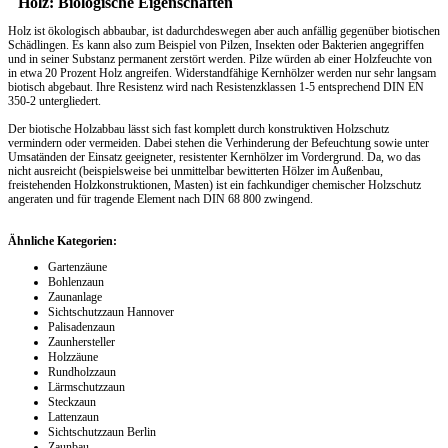
Holz: Biologische Eigenschaften
Holz ist ökologisch abbaubar, ist dadurchdeswegen aber auch anfällig gegenüber biotischen
Schädlingen. Es kann also zum Beispiel von Pilzen, Insekten oder Bakterien angegriffen
und in seiner Substanz permanent zerstört werden. Pilze würden ab einer Holzfeuchte von
in etwa 20 Prozent Holz angreifen. Widerstandfähige Kernhölzer werden nur sehr langsam
biotisch abgebaut. Ihre Resistenz wird nach Resistenzklassen 1-5 entsprechend DIN EN
350-2 untergliedert.
Der biotische Holzabbau lässt sich fast komplett durch konstruktiven Holzschutz
vermindern oder vermeiden. Dabei stehen die Verhinderung der Befeuchtung sowie unter
Umsatänden der Einsatz geeigneter, resistenter Kernhölzer im Vordergrund. Da, wo das
nicht ausreicht (beispielsweise bei unmittelbar bewitterten Hölzer im Außenbau,
freistehenden Holzkonstruktionen, Masten) ist ein fachkundiger chemischer Holzschutz
angeraten und für tragende Element nach DIN 68 800 zwingend.
Ähnliche Kategorien:
Gartenzäune
Bohlenzaun
Zaunanlage
Sichtschutzzaun Hannover
Palisadenzaun
Zaunhersteller
Holzzäune
Rundholzzaun
Lärmschutzzaun
Steckzaun
Lattenzaun
Sichtschutzzaun Berlin
Zaunbau