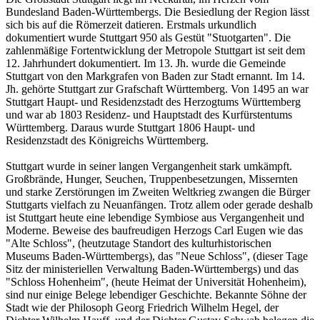
Bundesland Baden-Württembergs. Die Besiedlung der Region lässt
sich bis auf die Römerzeit datieren. Erstmals urkundlich
dokumentiert wurde Stuttgart 950 als Gestüt "Stuotgarten". Die
zahlenmäßige Fortentwicklung der Metropole Stuttgart ist seit dem
12. Jahrhundert dokumentiert. Im 13. Jh. wurde die Gemeinde
Stuttgart von den Markgrafen von Baden zur Stadt ernannt. Im 14.
Jh. gehörte Stuttgart zur Grafschaft Württemberg. Von 1495 an war
Stuttgart Haupt- und Residenzstadt des Herzogtums Württemberg
und war ab 1803 Residenz- und Hauptstadt des Kurfürstentums
Württemberg. Daraus wurde Stuttgart 1806 Haupt- und
Residenzstadt des Königreichs Württemberg.
Stuttgart wurde in seiner langen Vergangenheit stark umkämpft.
Großbrände, Hunger, Seuchen, Truppenbesetzungen, Missernten
und starke Zerstörungen im Zweiten Weltkrieg zwangen die Bürger
Stuttgarts vielfach zu Neuanfängen. Trotz allem oder gerade deshalb
ist Stuttgart heute eine lebendige Symbiose aus Vergangenheit und
Moderne. Beweise des baufreudigen Herzogs Carl Eugen wie das
"Alte Schloss", (heutzutage Standort des kulturhistorischen
Museums Baden-Württembergs), das "Neue Schloss", (dieser Tage
Sitz der ministeriellen Verwaltung Baden-Württembergs) und das
"Schloss Hohenheim", (heute Heimat der Universität Hohenheim),
sind nur einige Belege lebendiger Geschichte. Bekannte Söhne der
Stadt wie der Philosoph Georg Friedrich Wilhelm Hegel, der