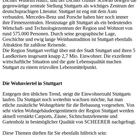
Dichter Wilhelm Hauff, und der Dichter Gustav Schwab belegen die
gegenwärtige zentrale Stellung Stuttgarts als wichtiges Zentrum der
deutschsprachigen Literatur. Stuttgart ist eng mit dem Auto
verbunden. Mercedes-Benz und Porsche haben hier noch immer
ihre Firmenzentralen. Heutzutage gilt Stuttgart als ein bedeutendes
Wirtschaft- und Technologiezentrum der Region und Wohnort von
rund 575.000 Personen. Durch seine geographische Lage,
Geschichte und ewig lange Weinbautradition ist Stuttgart ebenfalls
Attraktion für zahllose Reisende.
Die Region Stuttgart verfügt über mit der Stadt Stuttgart und ihren 5
Landkreisen insgesamt knapp 2,7 Mio. Einwohner. Die exzellente
wirtschaftliche Situation und die gute Lebensqualität machen
Stuttgart zu einem reizvollen Lebensmittelpunkt.
Die Wohnviertel in Stuttgart
Entgegen den üblichen Trend, steigt die Einwohnerzahl Stuttgarts
laufen. Da Stuttgart noch weiterhin wachsen möchte, hat man
etliche zusätzliche Wohngebiete für die Bebauung vorgesehen. Von
sehr vielen Wohngebäudeeigentümern der Region Stuttgart werden
aktuell verstärkt Carports, Zäune, Sichtschutzelemente und
Gartenholz in bestmöglicher Qualität von SCHEERER nachgefragt.
Diese Themen dürften für Sie ebenfalls hilfreich sein: