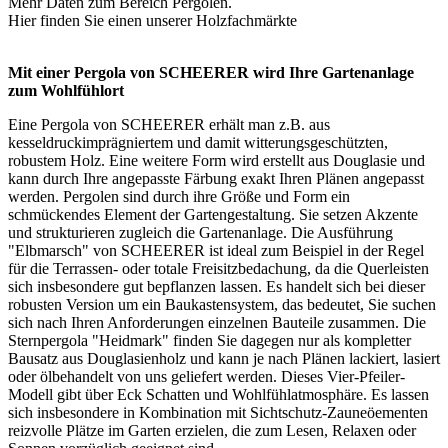
Mehr Daten zum Bereich
Pergolen
.
Hier finden Sie einen unserer
Holzfachmärkte
Mit einer Pergola von SCHEERER wird Ihre Gartenanlage
zum Wohlfühlort
Eine Pergola von SCHEERER erhält man z.B. aus
kesseldruckimprägniertem und damit witterungsgeschützten,
robustem Holz. Eine weitere Form wird erstellt aus Douglasie und
kann durch Ihre angepasste Färbung exakt Ihren Plänen angepasst
werden. Pergolen sind durch ihre Größe und Form ein
schmückendes Element der Gartengestaltung. Sie setzen Akzente
und strukturieren zugleich die Gartenanlage. Die Ausführung
"Elbmarsch" von SCHEERER ist ideal zum Beispiel in der Regel
für die Terrassen- oder totale Freisitzbedachung, da die Querleisten
sich insbesondere gut bepflanzen lassen. Es handelt sich bei dieser
robusten Version um ein Baukastensystem, das bedeutet, Sie suchen
sich nach Ihren Anforderungen einzelnen Bauteile zusammen. Die
Sternpergola "Heidmark" finden Sie dagegen nur als kompletter
Bausatz aus Douglasienholz und kann je nach Plänen lackiert, lasiert
oder ölbehandelt von uns geliefert werden. Dieses Vier-Pfeiler-
Modell gibt über Eck Schatten und Wohlfühlatmosphäre. Es lassen
sich insbesondere in Kombination mit Sichtschutz-Zauneöementen
reizvolle Plätze im Garten erzielen, die zum Lesen, Relaxen oder