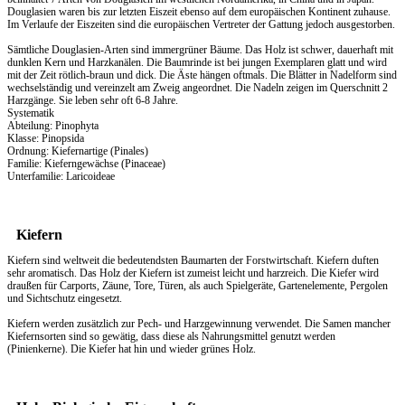
Douglasien waren bis zur letzten Eiszeit ebenso auf dem europäischen Kontinent zuhause.
Im Verlaufe der Eiszeiten sind die europäischen Vertreter der Gattung jedoch ausgestorben.
Sämtliche Douglasien-Arten sind immergrüner Bäume. Das Holz ist schwer, dauerhaft mit
dunklen Kern und Harzkanälen. Die Baumrinde ist bei jungen Exemplaren glatt und wird
mit der Zeit rötlich-braun und dick. Die Äste hängen oftmals. Die Blätter in Nadelform sind
wechselständig und vereinzelt am Zweig angeordnet. Die Nadeln zeigen im Querschnitt 2
Harzgänge. Sie leben sehr oft 6-8 Jahre.
Systematik
Abteilung: Pinophyta
Klasse: Pinopsida
Ordnung: Kiefernartige (Pinales)
Familie: Kieferngewächse (Pinaceae)
Unterfamilie: Laricoideae
Kiefern
Kiefern sind weltweit die bedeutendsten Baumarten der Forstwirtschaft. Kiefern duften
sehr aromatisch. Das
Holz
der Kiefern ist zumeist leicht und harzreich. Die Kiefer wird
draußen für Carports, Zäune, Tore, Türen, als auch Spielgeräte, Gartenelemente, Pergolen
und Sichtschutz eingesetzt.
Kiefern werden zusätzlich zur Pech- und Harzgewinnung verwendet. Die Samen mancher
Kiefernsorten sind so gewätig, dass diese als Nahrungsmittel genutzt werden
(Pinienkerne). Die Kiefer hat hin und wieder grünes Holz.