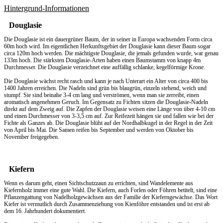
Hintergrund-Informationen
Douglasie
Die Douglasie ist ein dauergrüner Baum, der in seiner in Europa wachsenden Form circa
60m hoch wird. Im eigentlichen Herkunftsgebiet der Douglasie kann dieser Baum sogar
circa 120m hoch werden. Die mächtigste Douglasie, die jemals gefunden wurde, war genau
133m hoch. Die stärksten Douglasie-Arten haben einen Baumstamm von knapp 4m
Durchmesser. Die Douglasie verzeichnet eine auffällig schlanke, kegelförmige Krone.
Die Douglasie wächst recht rasch und kann je nach Unterart ein Alter von circa 400 bis
1400 Jahren erreichen. Die Nadeln sind grün bis blaugrün, einzeln stehend, weich und
stumpf. Sie sind beinahe 3-4 cm lang und verströmen, wenn man sie zerreibt, einen
aromatisch angenehmen Geruch. Im Gegensatz zu Fichten sitzen die Douglasie-Nadeln
direkt auf dem Zweig auf. Die Zapfen der Douglasie weisen eine Länge von über 4-10 cm
und einen Durchmesser von 3-3,5 cm auf. Zur Reifezeit hängen sie und fallen wie bei der
Fichte als Ganzes ab. Die Douglasie blüht auf der Nordhalbkugel in der Regel in der Zeit
von April bis Mai. Die Samen reifen bis September und werden von Oktober bis
November freigegeben.
Kiefern
Wenn es darum geht, einen
Sichtschutzzaun
zu errichten, sind Wandelemente aus
Kiefernholz immer eine gute Wahl. Die Kiefern, auch Forlen oder Föhren betitelt, sind eine
Pflanzengattung von Nadelholzgewächsen aus der Familie der Kieferngewächse. Das Wort
Kiefer ist vermutlich durch Zusammenziehung von Kienföhre entstanden und ist erst ab
dem 16. Jahrhundert dokumentiert.