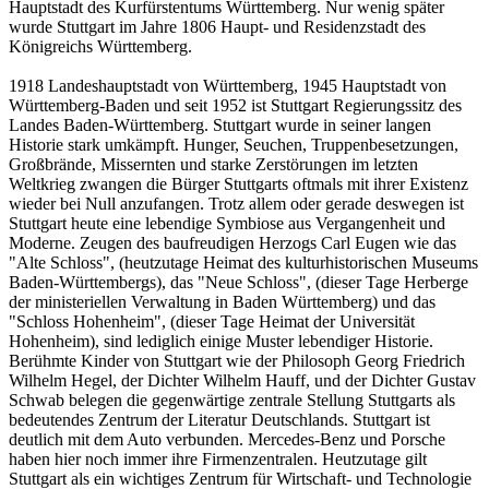
Hauptstadt des Kurfürstentums Württemberg. Nur wenig später
wurde Stuttgart im Jahre 1806 Haupt- und Residenzstadt des
Königreichs Württemberg.
1918 Landeshauptstadt von Württemberg, 1945 Hauptstadt von
Württemberg-Baden und seit 1952 ist Stuttgart Regierungssitz des
Landes Baden-Württemberg. Stuttgart wurde in seiner langen
Historie stark umkämpft. Hunger, Seuchen, Truppenbesetzungen,
Großbrände, Missernten und starke Zerstörungen im letzten
Weltkrieg zwangen die Bürger Stuttgarts oftmals mit ihrer Existenz
wieder bei Null anzufangen. Trotz allem oder gerade deswegen ist
Stuttgart heute eine lebendige Symbiose aus Vergangenheit und
Moderne. Zeugen des baufreudigen Herzogs Carl Eugen wie das
"Alte Schloss", (heutzutage Heimat des kulturhistorischen Museums
Baden-Württembergs), das "Neue Schloss", (dieser Tage Herberge
der ministeriellen Verwaltung in Baden Württemberg) und das
"Schloss Hohenheim", (dieser Tage Heimat der Universität
Hohenheim), sind lediglich einige Muster lebendiger Historie.
Berühmte Kinder von Stuttgart wie der Philosoph Georg Friedrich
Wilhelm Hegel, der Dichter Wilhelm Hauff, und der Dichter Gustav
Schwab belegen die gegenwärtige zentrale Stellung Stuttgarts als
bedeutendes Zentrum der Literatur Deutschlands. Stuttgart ist
deutlich mit dem Auto verbunden. Mercedes-Benz und Porsche
haben hier noch immer ihre Firmenzentralen. Heutzutage gilt
Stuttgart als ein wichtiges Zentrum für Wirtschaft- und Technologie