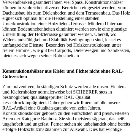
Verwendbarkeit garantiert Ihnen viel Spass. Konstruktionshölzer
können in zahlreichen diversen Bereichen eingesetzt werden, vom
Dachausbau bis zum Dielenboden und dem Terrassenbau. Das Holz
eignet sich optimal für die Herstellung einer stabilen
Unterkonstruktion einer Holzdielen-Terrasse. Mit dem Unterbau
können Bodenunebenheiten eliminiert werden sowie eine günstige
Unterlüftung der
Holzterrasse
garantiert werden. Überall, wo
Widerstandsfähigkeit und Stabilität Bedingungen sind, leistet es
umfangreiche Dienste. Besonders bei Holzkonstruktionen unter
freiem Himmel, wie gut bei
Carports
, Dielenwegen und Sandkästen,
bietet es sich wegen seiner Robustheit an.
Konstruktionshölzer aus Kiefer und Fichte nicht ohne RAL-
Gütezeichen
Zum präventiven, beständigen Schutz werden alle unsere Fichten-
und Kiefernhölzer normalerweise bei SCHEERER stets in
bestmöglicher, qualitätsgeprüfter RAL-Qualität
kesseldruckimprägniert. Daher geben wir Ihnen auf alle unsere
RAL-Artikel eine Qualitätsgarantie von zehn Jahren.
Konstruktionshölzer gehören zu den einfachsten und preiswertesten
Arten der Kategorie Bauholz. Sie sind meistens sägerau, das heißt
ungehobelt und ungefast. Ferner stehen sie unbehandelt ohne bereits
erfolgte Holzschutzmaßnahmen zur Auswahl. Dies hat wichtige