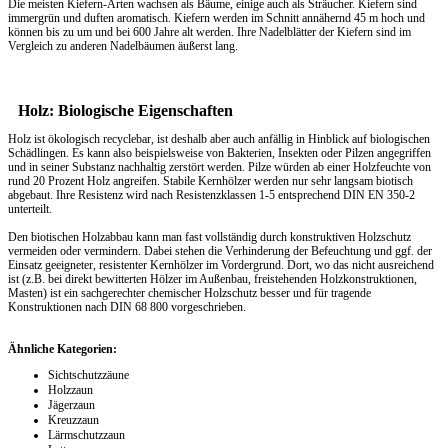
Die meisten Kiefern-Arten wachsen als Bäume, einige auch als Sträucher. Kiefern sind
immergrün und duften aromatisch. Kiefern werden im Schnitt annähernd 45 m hoch und
können bis zu um und bei 600 Jahre alt werden. Ihre Nadelblätter der Kiefern sind im
Vergleich zu anderen Nadelbäumen äußerst lang.
Holz: Biologische Eigenschaften
Holz ist ökologisch recyclebar, ist deshalb aber auch anfällig in Hinblick auf biologischen
Schädlingen. Es kann also beispielsweise von Bakterien, Insekten oder Pilzen angegriffen
und in seiner Substanz nachhaltig zerstört werden. Pilze würden ab einer Holzfeuchte von
rund 20 Prozent Holz angreifen. Stabile Kernhölzer werden nur sehr langsam biotisch
abgebaut. Ihre Resistenz wird nach Resistenzklassen 1-5 entsprechend DIN EN 350-2
unterteilt.
Den biotischen Holzabbau kann man fast vollständig durch konstruktiven Holzschutz
vermeiden oder vermindern. Dabei stehen die Verhinderung der Befeuchtung und ggf. der
Einsatz geeigneter, resistenter Kernhölzer im Vordergrund. Dort, wo das nicht ausreichend
ist (z.B. bei direkt bewitterten Hölzer im Außenbau, freistehenden Holzkonstruktionen,
Masten) ist ein sachgerechter chemischer Holzschutz besser und für tragende
Konstruktionen nach DIN 68 800 vorgeschrieben.
Ähnliche Kategorien:
Sichtschutzzäune
Holzzaun
Jägerzaun
Kreuzzaun
Lärmschutzzaun