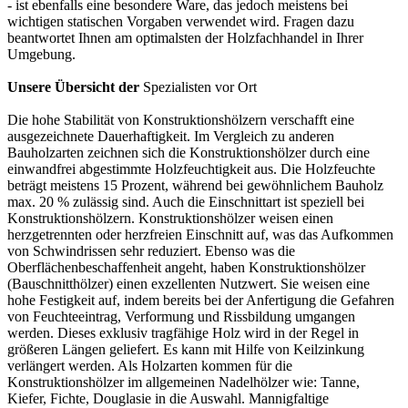
- ist ebenfalls eine besondere Ware, das jedoch meistens bei
wichtigen statischen Vorgaben verwendet wird. Fragen dazu
beantwortet Ihnen am optimalsten der Holzfachhandel in Ihrer
Umgebung.
Unsere Übersicht der
Spezialisten vor Ort
Die hohe Stabilität von Konstruktionshölzern verschafft eine
ausgezeichnete Dauerhaftigkeit. Im Vergleich zu anderen
Bauholzarten zeichnen sich die Konstruktionshölzer durch eine
einwandfrei abgestimmte Holzfeuchtigkeit aus. Die Holzfeuchte
beträgt meistens 15 Prozent, während bei gewöhnlichem Bauholz
max. 20 % zulässig sind. Auch die Einschnittart ist speziell bei
Konstruktionshölzern. Konstruktionshölzer weisen einen
herzgetrennten oder herzfreien Einschnitt auf, was das Aufkommen
von Schwindrissen sehr reduziert. Ebenso was die
Oberflächenbeschaffenheit angeht, haben Konstruktionshölzer
(Bauschnitthölzer) einen exzellenten Nutzwert. Sie weisen eine
hohe Festigkeit auf, indem bereits bei der Anfertigung die Gefahren
von Feuchteeintrag, Verformung und Rissbildung umgangen
werden. Dieses exklusiv tragfähige Holz wird in der Regel in
größeren Längen geliefert. Es kann mit Hilfe von Keilzinkung
verlängert werden. Als Holzarten kommen für die
Konstruktionshölzer im allgemeinen Nadelhölzer wie: Tanne,
Kiefer, Fichte, Douglasie in die Auswahl. Mannigfaltige