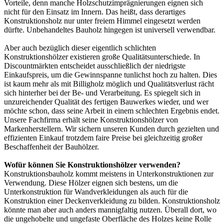
Vorteile, denn manche Holzschutzimprägnierungen eignen sich
nicht für den Einsatz im Innern. Das heißt, dass derartiges
Konstruktionsholz nur unter freiem Himmel eingesetzt werden
dürfte. Unbehandeltes Bauholz hingegen ist universell verwendbar.
Aber auch bezüglich dieser eigentlich schlichten
Konstruktionshölzer existieren große Qualitätsunterschiede. In
Discountmärkten entscheidet ausschließlich der niedrigste
Einkaufspreis, um die Gewinnspanne tunlichst hoch zu halten. Dies
ist kaum mehr als mit Billigholz möglich und Qualitätsverlust rächt
sich hinterher bei der Be- und Verarbeitung. Es spiegelt sich in
unzureichender Qualität des fertigen Bauwerkes wieder, und wer
möchte schon, dass seine Arbeit in einem schlechten Ergebnis endet.
Unsere Fachfirma erhält seine Konstruktionshölzer von
Markenherstellern. Wir sichern unseren Kunden durch gezielten und
effizienten Einkauf trotzdem faire Preise bei gleichzeitig großer
Beschaffenheit der Bauhölzer.
Wofür können Sie Konstruktionshölzer verwenden?
Konstruktionsbauholz kommt meistens in Unterkonstruktionen zur
Verwendung. Diese Hölzer eignen sich bestens, um die
Unterkonstruktion für Wandverkleidungen als auch für die
Konstruktion einer Deckenverkleidung zu bilden. Konstruktionsholz
könnte man aber auch anders mannigfaltig nutzen. Überall dort, wo
die ungehobelte und ungefaste Oberfläche des Holzes keine Rolle