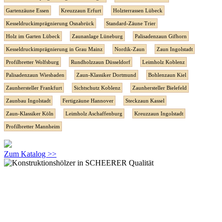
Gartenzäune Essen
Kreuzzaun Erfurt
Holzterrassen Lübeck
Kesseldruckimprägnierung Osnabrück
Standard-Zäune Trier
Holz im Garten Lübeck
Zaunanlage Lüneburg
Palisadenzaun Gifhorn
Kesseldruckimprägnierung in Grau Mainz
Nordik-Zaun
Zaun Ingolstadt
Profilbretter Wolfsburg
Rundholzzaun Düsseldorf
Leimholz Koblenz
Palisadenzaun Wiesbaden
Zaun-Klassiker Dortmund
Bohlenzaun Kiel
Zaunhersteller Frankfurt
Sichtschutz Koblenz
Zaunhersteller Bielefeld
Zaunbau Ingolstadt
Fertigzäune Hannover
Steckzaun Kassel
Zaun-Klassiker Köln
Leimholz Aschaffenburg
Kreuzzaun Ingolstadt
Profilbretter Mannheim
Zum Katalog >>