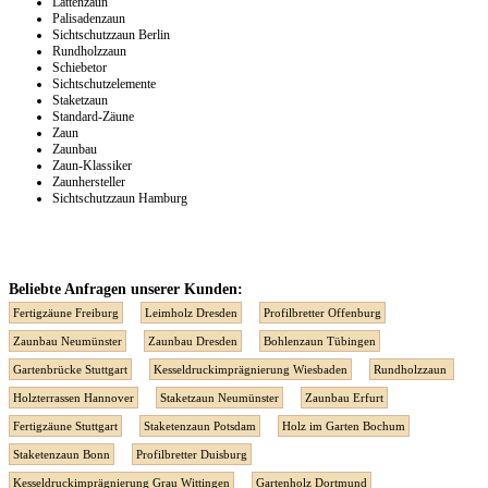
Lattenzaun
Palisadenzaun
Sichtschutzzaun Berlin
Rundholzzaun
Schiebetor
Sichtschutzelemente
Staketzaun
Standard-Zäune
Zaun
Zaunbau
Zaun-Klassiker
Zaunhersteller
Sichtschutzzaun Hamburg
Beliebte Anfragen unserer Kunden:
Fertigzäune Freiburg
Leimholz Dresden
Profilbretter Offenburg
Zaunbau Neumünster
Zaunbau Dresden
Bohlenzaun Tübingen
Gartenbrücke Stuttgart
Kesseldruckimprägnierung Wiesbaden
Rundholzzaun
Holzterrassen Hannover
Staketzaun Neumünster
Zaunbau Erfurt
Fertigzäune Stuttgart
Staketenzaun Potsdam
Holz im Garten Bochum
Staketenzaun Bonn
Profilbretter Duisburg
Kesseldruckimprägnierung Grau Wittingen
Gartenholz Dortmund