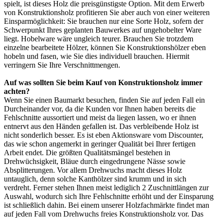
spielt, ist dieses Holz die preisgünstigste Option. Mit dem Erwerb
von Konstruktionsholz profitieren Sie aber auch von einer weiteren
Einsparmöglichkeit: Sie brauchen nur eine Sorte Holz, sofern der
Schwerpunkt Ihres geplanten Bauwerkes auf ungehobelter Ware
liegt. Hobelware wäre ungleich teurer. Brauchen Sie trotzdem
einzelne bearbeitete Hölzer, können Sie Konstruktionshölzer eben
hobeln und fasen, wie Sie dies individuell brauchen. Hiermit
verringern Sie Ihre Verschnittmengen.
Auf was sollten Sie beim Kauf von Konstruktionsholz immer
achten?
Wenn Sie einen Baumarkt besuchen, finden Sie auf jeden Fall ein
Durcheinander vor, da die Kunden vor Ihnen haben bereits die
Fehlschnitte aussortiert und meist da liegen lassen, wo er ihnen
entnervt aus den Händen gefallen ist. Das verbleibende Holz ist
nicht sonderlich besser. Es ist eben Aktionsware vom Discounter,
das wie schon angemerkt in geringer Qualität bei Ihrer fertigen
Arbeit endet. Die größten Qualitätsmängel bestehen in
Drehwüchsigkeit, Bläue durch eingedrungene Nässe sowie
Absplitterungen. Vor allem Drehwuchs macht dieses Holz
untauglich, denn solche Kanthölzer sind krumm und in sich
verdreht. Ferner stehen Ihnen meist lediglich 2 Zuschnittlängen zur
Auswahl, wodurch sich Ihre Fehlschnitte erhöht und der Einsparung
ist schließlich dahin. Bei einem unserer Holzfachmärkte findet man
auf jeden Fall vom Drehwuchs freies Konstruktionsholz vor. Das