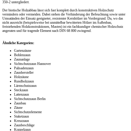
350-2 untergliedert.
Der biotische Holzabbau lässt sich fast komplett durch konstruktiven Holzschutz
vermindern oder vermeiden. Dabei stehen die Verhinderung der Befeuchtung sowie unter
Umsatänden der Einsatz geeigneter, resistenter Kernhölzer im Vordergrund. Da, wo das
nicht ausreicht (beispielsweise bei unmittelbar bewitterten Hölzer im Außenbau,
freistehenden Holzkonstruktionen, Masten) ist ein fachkundiger chemischer Holzschutz
angeraten und für tragende Element nach DIN 68 800 zwingend.
Ähnliche Kategorien:
Gartenzäune
Bohlenzaun
Zaunanlage
Sichtschutzzaun Hannover
Palisadenzaun
Zaunhersteller
Holzzäune
Rundholzzaun
Lärmschutzzaun
Steckzaun
Lattenzaun
Sichtschutzzaun Berlin
Zaunbau
Zäune
Sichtschutzelemente
Staketzaun
Kreuzzaun
Zaunbeschläge
Koppelzaun