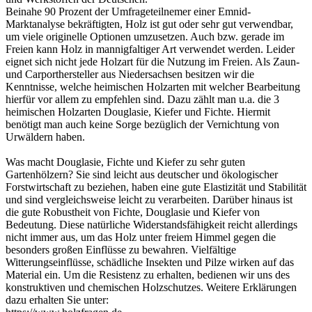
Beinahe 90 Prozent der Umfrageteilnemer einer Emnid-
Marktanalyse bekräftigten, Holz ist gut oder sehr gut verwendbar,
um viele originelle Optionen umzusetzen. Auch bzw. gerade im
Freien kann Holz in mannigfaltiger Art verwendet werden. Leider
eignet sich nicht jede Holzart für die Nutzung im Freien. Als Zaun-
und Carporthersteller aus Niedersachsen besitzen wir die
Kenntnisse, welche heimischen Holzarten mit welcher Bearbeitung
hierfür vor allem zu empfehlen sind. Dazu zählt man u.a. die 3
heimischen Holzarten Douglasie, Kiefer und Fichte. Hiermit
benötigt man auch keine Sorge bezüglich der Vernichtung von
Urwäldern haben.
Was macht Douglasie, Fichte und Kiefer zu sehr guten
Gartenhölzern? Sie sind leicht aus deutscher und ökologischer
Forstwirtschaft zu beziehen, haben eine gute Elastizität und Stabilität
und sind vergleichsweise leicht zu verarbeiten. Darüber hinaus ist
die gute Robustheit von Fichte, Douglasie und Kiefer von
Bedeutung. Diese natürliche Widerstandsfähigkeit reicht allerdings
nicht immer aus, um das Holz unter freiem Himmel gegen die
besonders großen Einflüsse zu bewahren. Vielfältige
Witterungseinflüsse, schädliche Insekten und Pilze wirken auf das
Material ein. Um die Resistenz zu erhalten, bedienen wir uns des
konstruktiven und chemischen Holzschutzes. Weitere Erklärungen
dazu erhalten Sie unter: