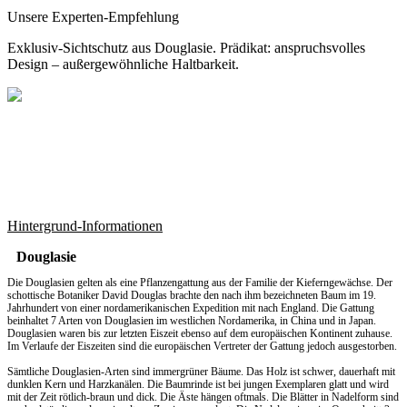
Unsere Experten-Empfehlung
Exklusiv-Sichtschutz aus Douglasie. Prädikat: anspruchsvolles
Design – außergewöhnliche Haltbarkeit.
Hintergrund-Informationen
Douglasie
Die Douglasien gelten als eine Pflanzengattung aus der Familie der Kieferngewächse. Der
schottische Botaniker David Douglas brachte den nach ihm bezeichneten Baum im 19.
Jahrhundert von einer nordamerikanischen Expedition mit nach England. Die Gattung
beinhaltet 7 Arten von Douglasien im westlichen Nordamerika, in China und in Japan.
Douglasien waren bis zur letzten Eiszeit ebenso auf dem europäischen Kontinent zuhause.
Im Verlaufe der Eiszeiten sind die europäischen Vertreter der Gattung jedoch ausgestorben.
Sämtliche Douglasien-Arten sind immergrüner Bäume. Das Holz ist schwer, dauerhaft mit
dunklen Kern und Harzkanälen. Die Baumrinde ist bei jungen Exemplaren glatt und wird
mit der Zeit rötlich-braun und dick. Die Äste hängen oftmals. Die Blätter in Nadelform sind