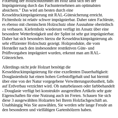
Fixierung der Holzschutzmittel im Holz lässt sich bei der
Imprägnierung durch das Fachunternehmen am optimalsten
absichern." Das wird am besten durch eine
Kesseldruckimprägnierung mit RAL-Gütesicherung erreicht.
Fichtenholz ist relativ schwer imprägnierbar. Daher raten Fachleute,
es ebenso mit chemischem Holzschutz ohne Ausnahme oberirdisch
zu verbauen. Kiefernholz wiederum verfügt im Ansatz über eine
besondere Wetterfestigkeit und der Splint ist sehr gut imprägnierbar.
Daher hat sich besonders hierzu die Kesseldruckimprägnierung als
sehr effizienter Holzschutz gezeigt. Holzprodukte, die vom
Hersteller nach den insbesondere restriktiven Güte- und
Prüfbvorgaben imprägniert wurden, erkennt man am RAL-
Gütezeichen.
Allerdings nicht jede Holzart benötigt die
Kesseldruckimprägnierung für eine exzellenten Dauerhaftigkeit:
Douglasienholz hat einen hohen Gerbstoffgehalt und hat hiermit
über eine von der Natur vorgegebene Verwitterungsrobustheit, falls
auf Erdverbau verzichtet wird. Ob naturbelassen oder farbbehandelt
- Douglasie verfügt bei konstruktiv ausgereiften Artikeln sehr gute
Eigenschaften für eine Nutzung auch im Freien. Schauen Sie sich
diese 3 ausgewählten Holzarten bei Ihrem Holzfachgeschäft an.
Unabhängig Was Sie auswählen, Sie werden sehr lange Freude an
den besonderen und vielfältigen Gartenhölzern haben.