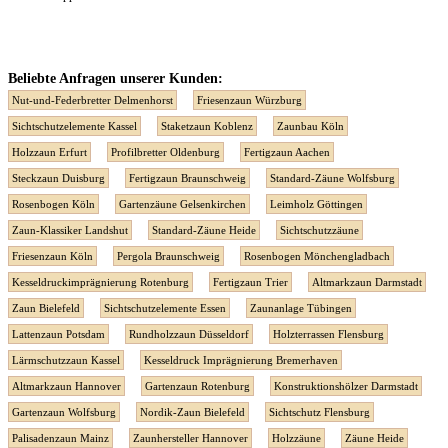
Beliebte Anfragen unserer Kunden:
Nut-und-Federbretter Delmenhorst
Friesenzaun Würzburg
Sichtschutzelemente Kassel
Staketzaun Koblenz
Zaunbau Köln
Holzzaun Erfurt
Profilbretter Oldenburg
Fertigzaun Aachen
Steckzaun Duisburg
Fertigzaun Braunschweig
Standard-Zäune Wolfsburg
Rosenbogen Köln
Gartenzäune Gelsenkirchen
Leimholz Göttingen
Zaun-Klassiker Landshut
Standard-Zäune Heide
Sichtschutzzäune
Friesenzaun Köln
Pergola Braunschweig
Rosenbogen Mönchengladbach
Kesseldruckimprägnierung Rotenburg
Fertigzaun Trier
Altmarkzaun Darmstadt
Zaun Bielefeld
Sichtschutzelemente Essen
Zaunanlage Tübingen
Lattenzaun Potsdam
Rundholzzaun Düsseldorf
Holzterrassen Flensburg
Lärmschutzzaun Kassel
Kesseldruck Imprägnierung Bremerhaven
Altmarkzaun Hannover
Gartenzaun Rotenburg
Konstruktionshölzer Darmstadt
Gartenzaun Wolfsburg
Nordik-Zaun Bielefeld
Sichtschutz Flensburg
Palisadenzaun Mainz
Zaunhersteller Hannover
Holzzäune
Zäune Heide