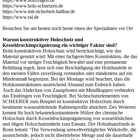
https://www.holzfragen.de
https://www.holz-schuetzen.de
https://www.mit-sicherheit-haltbar.de
https://www.ral.de
Besuchen Sie am besten noch heute einen der
Spezialisten vor Ort
Warum konstruktiver Holzschutz und
Kesseldruckimprägnierung ein wichtiger Faktor sind?
Beim konstruktiven Holzschutz wird berücksichtigt, wie das
Material genutzt wird: Mit einer fachgerechten Konstruktion, die das
Material vor stetiger Feuchtigkeit bewahrt und eine permanente
Belüftung regelt, lässt sich eine Beschädigung der Holzbauteile in
den meisten Fällen zuverlässig vermeiden oder mindestens auf ein
Mindestmaß begrenzen. Bei der Montage wird beachtet, dass die
Holzkonstruktionen ausreichend Abstand zum Erdreich haben.
Auch das Abdecken von Zaunpfosten mit Metallkappen verhindert
das Eindringen von Feuchtigkeit. Bei
Sichtschutzelementen
von
SCHEERER zum Beispiel ist konstruktiver Holzschutz durch
bestimmte wasserableitende Rahmenprofile absichert. Des Weiteren
kommt für hoch belastetekontaminierte Hölzer der chemische
Holzschutz durch Kesseldruckimprägnierung von wasserlöslichen
und öligen Holzschutzmitteln zum Einsatz. Der Holzabsatzfonds in
Bonn betont: "Die Verwendung umweltverträglicher Wirkstoffe, die
ausreichende, jedoch nicht übertriebene Menge und die dauerhafte