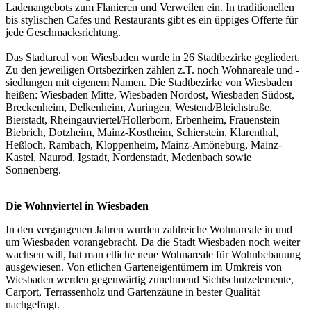
Ladenangebots zum Flanieren und Verweilen ein. In traditionellen
bis stylischen Cafes und Restaurants gibt es ein üppiges Offerte für
jede Geschmacksrichtung.
Das Stadtareal von Wiesbaden wurde in 26 Stadtbezirke gegliedert.
Zu den jeweiligen Ortsbezirken zählen z.T. noch Wohnareale und -
siedlungen mit eigenem Namen. Die Stadtbezirke von Wiesbaden
heißen: Wiesbaden Mitte, Wiesbaden Nordost, Wiesbaden Südost,
Breckenheim, Delkenheim, Auringen, Westend/Bleichstraße,
Bierstadt, Rheingauviertel/Hollerborn, Erbenheim, Frauenstein
Biebrich, Dotzheim, Mainz-Kostheim, Schierstein, Klarenthal,
Heßloch, Rambach, Kloppenheim, Mainz-Amöneburg, Mainz-
Kastel, Naurod, Igstadt, Nordenstadt, Medenbach sowie
Sonnenberg.
Die Wohnviertel in Wiesbaden
In den vergangenen Jahren wurden zahlreiche Wohnareale in und
um Wiesbaden vorangebracht. Da die Stadt Wiesbaden noch weiter
wachsen will, hat man etliche neue Wohnareale für Wohnbebauung
ausgewiesen. Von etlichen Garteneigentümern im Umkreis von
Wiesbaden werden gegenwärtig zunehmend Sichtschutzelemente,
Carport, Terrassenholz und Gartenzäune in bester Qualität
nachgefragt.