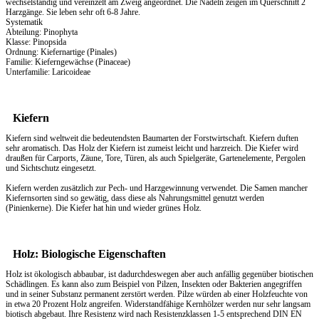
wechselständig und vereinzelt am Zweig angeordnet. Die Nadeln zeigen im Querschnitt 2
Harzgänge. Sie leben sehr oft 6-8 Jahre.
Systematik
Abteilung: Pinophyta
Klasse: Pinopsida
Ordnung: Kiefernartige (Pinales)
Familie: Kieferngewächse (Pinaceae)
Unterfamilie: Laricoideae
Kiefern
Kiefern sind weltweit die bedeutendsten Baumarten der Forstwirtschaft. Kiefern duften
sehr aromatisch. Das
Holz
der Kiefern ist zumeist leicht und harzreich. Die Kiefer wird
draußen für Carports, Zäune, Tore, Türen, als auch Spielgeräte, Gartenelemente, Pergolen
und Sichtschutz eingesetzt.
Kiefern werden zusätzlich zur Pech- und Harzgewinnung verwendet. Die Samen mancher
Kiefernsorten sind so gewätig, dass diese als Nahrungsmittel genutzt werden
(Pinienkerne). Die Kiefer hat hin und wieder grünes Holz.
Holz: Biologische Eigenschaften
Holz ist ökologisch abbaubar, ist dadurchdeswegen aber auch anfällig gegenüber biotischen
Schädlingen. Es kann also zum Beispiel von Pilzen, Insekten oder Bakterien angegriffen
und in seiner Substanz permanent zerstört werden. Pilze würden ab einer Holzfeuchte von
in etwa 20 Prozent Holz angreifen. Widerstandfähige Kernhölzer werden nur sehr langsam
biotisch abgebaut. Ihre Resistenz wird nach Resistenzklassen 1-5 entsprechend DIN EN