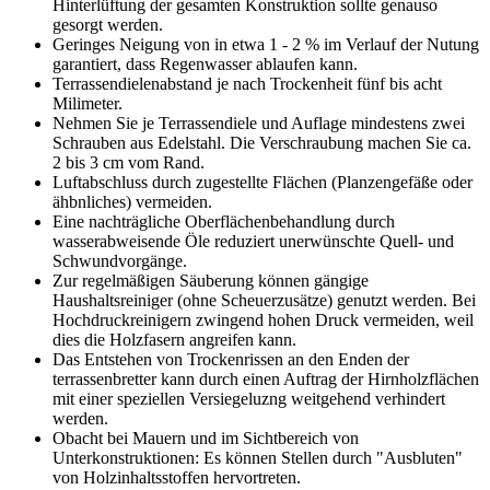
Hinterlüftung der gesamten Konstruktion sollte genauso
gesorgt werden.
Geringes Neigung von in etwa 1 - 2 % im Verlauf der Nutung
garantiert, dass Regenwasser ablaufen kann.
Terrassendielenabstand je nach Trockenheit fünf bis acht
Milimeter.
Nehmen Sie je Terrassendiele und Auflage mindestens zwei
Schrauben aus Edelstahl. Die Verschraubung machen Sie ca.
2 bis 3 cm vom Rand.
Luftabschluss durch zugestellte Flächen (Planzengefäße oder
ähbnliches) vermeiden.
Eine nachträgliche Oberflächenbehandlung durch
wasserabweisende Öle reduziert unerwünschte Quell- und
Schwundvorgänge.
Zur regelmäßigen Säuberung können gängige
Haushaltsreiniger (ohne Scheuerzusätze) genutzt werden. Bei
Hochdruckreinigern zwingend hohen Druck vermeiden, weil
dies die Holzfasern angreifen kann.
Das Entstehen von Trockenrissen an den Enden der
terrassenbretter kann durch einen Auftrag der Hirnholzflächen
mit einer speziellen Versiegeluzng weitgehend verhindert
werden.
Obacht bei Mauern und im Sichtbereich von
Unterkonstruktionen: Es können Stellen durch "Ausbluten"
von Holzinhaltsstoffen hervortreten.