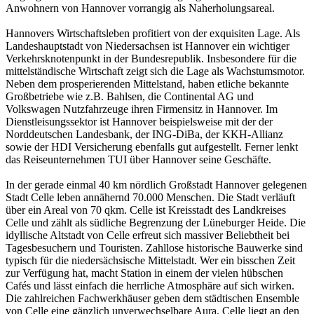
Anwohnern von Hannover vorrangig als Naherholungsareal.
Hannovers Wirtschaftsleben profitiert von der exquisiten Lage. Als
Landeshauptstadt von Niedersachsen ist Hannover ein wichtiger
Verkehrsknotenpunkt in der Bundesrepublik. Insbesondere für die
mittelständische Wirtschaft zeigt sich die Lage als Wachstumsmotor.
Neben dem prosperierenden Mittelstand, haben etliche bekannte
Großbetriebe wie z.B. Bahlsen, die Continental AG und
Volkswagen Nutzfahrzeuge ihren Firmensitz in Hannover. Im
Dienstleisungssektor ist Hannover beispielsweise mit der der
Norddeutschen Landesbank, der ING-DiBa, der KKH-Allianz
sowie der HDI Versicherung ebenfalls gut aufgestellt. Ferner lenkt
das Reiseunternehmen TUI über Hannover seine Geschäfte.
In der gerade einmal 40 km nördlich Großstadt Hannover gelegenen
Stadt Celle leben annähernd 70.000 Menschen. Die Stadt verläuft
über ein Areal von 70 qkm. Celle ist Kreisstadt des Landkreises
Celle und zählt als südliche Begrenzung der Lüneburger Heide. Die
idyllische Altstadt von Celle erfreut sich massiver Beliebtheit bei
Tagesbesuchern und Touristen. Zahllose historische Bauwerke sind
typisch für die niedersächsische Mittelstadt. Wer ein bisschen Zeit
zur Verfügung hat, macht Station in einem der vielen hübschen
Cafés und lässt einfach die herrliche Atmosphäre auf sich wirken.
Die zahlreichen Fachwerkhäuser geben dem städtischen Ensemble
von Celle eine gänzlich unverwechselbare Aura. Celle liegt an den