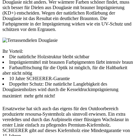
Douglasie nicht anders. Wer wärmere Farben schöner findet, muss
sich besser für Dielen aus Douglasie mit brauner Imprägnierung
(KD+) entscheiden. Wegen der natürlichen Rotfärbung der
Douglasie ist das Resultat ein deutlicher Braunton. Die
Farbpigmente in der Imprägnierung wirken wie ein UV-Schutz und
schützen vor dem Ergrauen.
Ihr Vorteil:
Die natürliche Holzstruktur bleibt sichtbar
Imprägniermittel mit braunen Farbpigmenten färbt intensiv braun
Farbauffrischung für die Optik ist möglich, für die Haltbarkeit
aber nicht nötig
10 Jahre SCHEERER-Garantie
Doppelter Schutz: Die natürliche Langlebigkeit des
Douglasienholzes wird durch die Kesseldruckimprägnierung
maximiert  mehr geht nicht!
Ersatzweise hat sich auch das eigens für den Outdoorbereich
produzierte resoursa-Systemholz als sinnvoll erwiesen. Ein extra
veredeltes und durch das Aufpinseln einer flüssigen Wachslasur in
erster Linie einfach zu pflegendes Premium-Kiefernholz.
SCHEERER gibt auf dieses Kiefernholz eine Mindestgarantie von
15 Jahren.