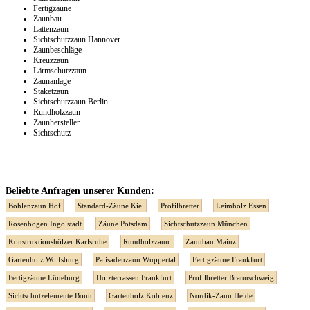
Fertigzäune
Zaunbau
Lattenzaun
Sichtschutzzaun Hannover
Zaunbeschläge
Kreuzzaun
Lärmschutzzaun
Zaunanlage
Staketzaun
Sichtschutzzaun Berlin
Rundholzzaun
Zaunhersteller
Sichtschutz
Beliebte Anfragen unserer Kunden:
Bohlenzaun Hof
Standard-Zäune Kiel
Profilbretter
Leimholz Essen
Rosenbogen Ingolstadt
Zäune Potsdam
Sichtschutzzaun München
Konstruktionshölzer Karlsruhe
Rundholzzaun
Zaunbau Mainz
Gartenholz Wolfsburg
Palisadenzaun Wuppertal
Fertigzäune Frankfurt
Fertigzäune Lüneburg
Holzterrassen Frankfurt
Profilbretter Braunschweig
Sichtschutzelemente Bonn
Gartenholz Koblenz
Nordik-Zaun Heide