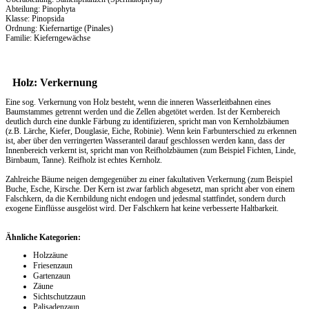
Abteilung: Pinophyta
Klasse: Pinopsida
Ordnung: Kiefernartige (Pinales)
Familie: Kieferngewächse
Holz: Verkernung
Eine sog. Verkernung von Holz besteht, wenn die inneren Wasserleitbahnen eines
Baumstammes getrennt werden und die Zellen abgetötet werden. Ist der Kernbereich
deutlich durch eine dunkle Färbung zu identifizieren, spricht man von Kernholzbäumen
(z.B. Lärche, Kiefer, Douglasie, Eiche, Robinie). Wenn kein Farbunterschied zu erkennen
ist, aber über den verringerten Wasseranteil darauf geschlossen werden kann, dass der
Innenbereich verkernt ist, spricht man von Reifholzbäumen (zum Beispiel Fichten, Linde,
Birnbaum, Tanne). Reifholz ist echtes Kernholz.
Zahlreiche Bäume neigen demgegenüber zu einer fakultativen Verkernung (zum Beispiel
Buche, Esche, Kirsche. Der Kern ist zwar farblich abgesetzt, man spricht aber von einem
Falschkern, da die Kernbildung nicht endogen und jedesmal stattfindet, sondern durch
exogene Einflüsse ausgelöst wird. Der Falschkern hat keine verbesserte Haltbarkeit.
Ähnliche Kategorien:
Holzzäune
Friesenzaun
Gartenzaun
Zäune
Sichtschutzzaun
Palisadenzaun