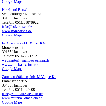
Google Maps
HolzLand Barsch
Schulenburger Landstr. 87
30165 Hannover
Telefon: 0511/35878922
info@holzbarsch.de
www.holzbarsch.de
Google Maps
Fr. Grimm GmbH & Co. KG
Mogelkenstr 2
30165 Hannover
Telefon: 0511-3521212
webmaster@zaunbau-grimm.de
www.zaunbau-grimm.de
Google Maps
Zaunbau Stäblein, Inh. M.Vogt e.K.
Fränkische Str. 51
30455 Hannover
Telefon: 0511-495609
info@zaunbau-staeblein.de
www.zaunbau-staeblein.de
Google Maps