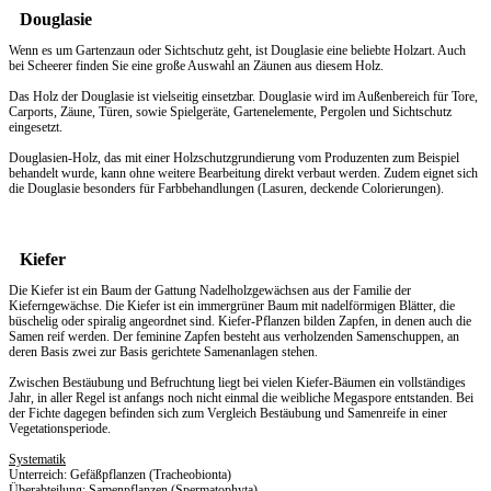
Douglasie
Wenn es um
Gartenzaun
oder Sichtschutz geht, ist Douglasie eine beliebte Holzart. Auch
bei Scheerer finden Sie eine große Auswahl an Zäunen aus diesem Holz.
Das Holz der Douglasie ist vielseitig einsetzbar. Douglasie wird im Außenbereich für Tore,
Carports, Zäune, Türen, sowie Spielgeräte, Gartenelemente, Pergolen und Sichtschutz
eingesetzt.
Douglasien-Holz, das mit einer Holzschutzgrundierung vom Produzenten zum Beispiel
behandelt wurde, kann ohne weitere Bearbeitung direkt verbaut werden. Zudem eignet sich
die Douglasie besonders für Farbbehandlungen (Lasuren, deckende Colorierungen).
Kiefer
Die Kiefer ist ein Baum der Gattung Nadelholzgewächsen aus der Familie der
Kieferngewächse. Die Kiefer ist ein immergrüner Baum mit nadelförmigen Blätter, die
büschelig oder spiralig angeordnet sind. Kiefer-Pflanzen bilden Zapfen, in denen auch die
Samen reif werden. Der feminine Zapfen besteht aus verholzenden Samenschuppen, an
deren Basis zwei zur Basis gerichtete Samenanlagen stehen.
Zwischen Bestäubung und Befruchtung liegt bei vielen Kiefer-Bäumen ein vollständiges
Jahr, in aller Regel ist anfangs noch nicht einmal die weibliche Megaspore entstanden. Bei
der Fichte dagegen befinden sich zum Vergleich Bestäubung und Samenreife in einer
Vegetationsperiode.
Systematik
Unterreich: Gefäßpflanzen (Tracheobionta)
Überabteilung: Samenpflanzen (Spermatophyta)