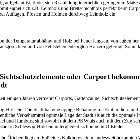
g aufgebaut ist, findet sich Rissbildung in erheblich geringerem Maße 
mit eignet sich z.B. Leimholz und Brettschichtholz perfekt beim Carpo
s bei Auflagen, Pfosten und Holmen durchweg Leimholz ein.
von der Temperatur abhängt und Holz bei Feuer langsam von außen her b
 ausgesuchten und von Fehlstellen entsorgten Hölzern gefertigt. Somit l
ichtschutzelemente oder Carport bekomme
edt
t einigen Jahren vermehrt Carports, Gartenzäune, Sichtschutzelemente
leswig-Holstein. Die Stadt hat eine üppige Bebauung mit Einfamilien- 
ntliche Verkehrsmittel optimale Lage der Stadt als auch die optimale I
iel und Hamburg sind sowohl mit dem PKW als auch mit dem Zug schnel
adt in Schleswig-Holstein untergliedert sich in neun Ortsteile.
ische Örtchen liegt am Fuß eines Kalkbergs, dem landesweit bekannte