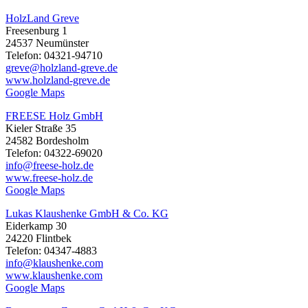
HolzLand Greve
Freesenburg 1
24537 Neumünster
Telefon: 04321-94710
greve@holzland-greve.de
www.holzland-greve.de
Google Maps
FREESE Holz GmbH
Kieler Straße 35
24582 Bordesholm
Telefon: 04322-69020
info@freese-holz.de
www.freese-holz.de
Google Maps
Lukas Klaushenke GmbH & Co. KG
Eiderkamp 30
24220 Flintbek
Telefon: 04347-4883
info@klaushenke.com
www.klaushenke.com
Google Maps