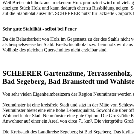
Weil Brettschichtholz aus trockenem Holz produziert wird und viellagi
einzigen Stück Holz und kann dadurch eher zu Rissbildung neigen. So
auf die Stabiliotät auswirkt. SCHEERER nutzt für lackierte Carport
Sehr gute Stabilität - selbst bei Feuer
Da die Belastbarkeit von Holz im Gegensatz zu der des Stahls nicht 
als beispielsweise bei Stahl. Brettschichtholz bzw. Leimholz wird aus
Vollholz des gleichen Querschnittes nicht erzielbar sind.
SCHEERER Gartenzäune, Terrassenholz, S
Bad Segeberg, Bad Bramstedt und Wahlst
Von sehr vielen Eigenheimbesitzern der Region Neumünster werden sei
Neumünster ist eine kreisfreie Stadt und sitzt in der Mitte von Sch
Neumünster bietet eine eine hohe Lebensqualität. Sowohl die über öffe
Wohnort in der Stadt Neumünster eine gute Option. Die Großstädte K
Anwohner auf einer ein Areal von circa 71 km². Die viertgrößte Großst
Die Kreisstadt des Landkreise Segeberg ist Bad Segeberg. Das idyll