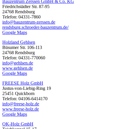
Bauzentrum Zerssen GmbH & Co. KG
Friedrichstädter Str. 87-95
24768 Rendsburg
Telefon: 04331-7860
info@bauzentrum-zerssen.de
rendsburg.schroeder-bauzentrum.de/
Google Maps
Holzland Gehlsen
Büsumer Str. 106-113
24768 Rendsburg
Telefon: 04331-770060
info@gehlsen.de
www.gehlsen.de
Google Maps
FREESE Holz GmbH
Justus-von-Liebig-Ring 19
25451 Quickborn
Telefon: 04106-6414170
info@freese-holz.de
www.freese-holz.de
Google Maps
OK-Holz GmbH