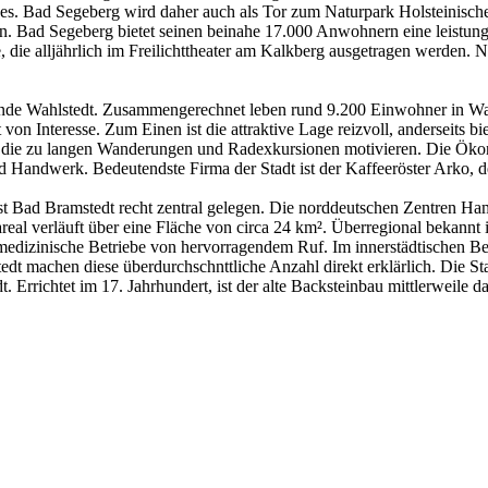
s. Bad Segeberg wird daher auch als Tor zum Naturpark Holsteinische 
. Bad Segeberg bietet seinen beinahe 17.000 Anwohnern eine leistungs
ie alljährlich im Freilichttheater am Kalkberg ausgetragen werden. Ni
nde Wahlstedt. Zusammengerechnet leben rund 9.200 Einwohner in Wahl
on Interesse. Zum Einen ist die attraktive Lage reizvoll, anderseits bie
die zu langen Wanderungen und Radexkursionen motivieren. Die Ökon
andwerk. Bedeutendste Firma der Stadt ist der Kaffeeröster Arko, der 
ist Bad Bramstedt recht zentral gelegen. Die norddeutschen Zentren Ham
al verläuft über eine Fläche von circa 24 km². Überregional bekannt i
edizinische Betriebe von hervorragendem Ruf. Im innerstädtischen Be
t machen diese überdurchschnttliche Anzahl direkt erklärlich. Die St
rrichtet im 17. Jahrhundert, ist der alte Backsteinbau mittlerweile d