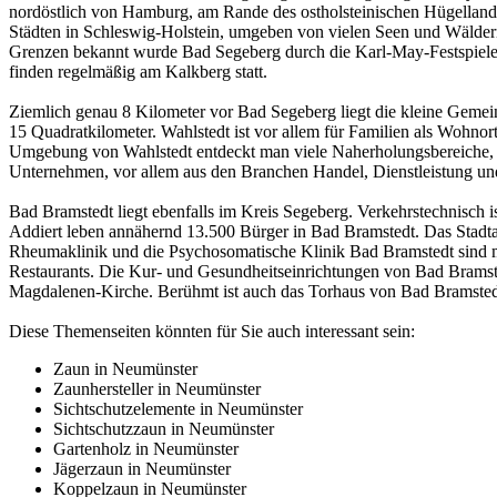
nordöstlich von Hamburg, am Rande des ostholsteinischen Hügellande
Städten in Schleswig-Holstein, umgeben von vielen Seen und Wäldern
Grenzen bekannt wurde Bad Segeberg durch die Karl-May-Festspiele, d
finden regelmäßig am Kalkberg statt.
Ziemlich genau 8 Kilometer vor Bad Segeberg liegt die kleine Gemei
15 Quadratkilometer. Wahlstedt ist vor allem für Familien als Wohnort v
Umgebung von Wahlstedt entdeckt man viele Naherholungsbereiche, 
Unternehmen, vor allem aus den Branchen Handel, Dienstleistung und H
Bad Bramstedt liegt ebenfalls im Kreis Segeberg. Verkehrstechnisch 
Addiert leben annähernd 13.500 Bürger in Bad Bramstedt. Das Stadtare
Rheumaklinik und die Psychosomatische Klinik Bad Bramstedt sind m
Restaurants. Die Kur- und Gesundheitseinrichtungen von Bad Bramsted
Magdalenen-Kirche. Berühmt ist auch das Torhaus von Bad Bramstedt. E
Diese Themenseiten könnten für Sie auch interessant sein:
Zaun in Neumünster
Zaunhersteller in Neumünster
Sichtschutzelemente in Neumünster
Sichtschutzzaun in Neumünster
Gartenholz in Neumünster
Jägerzaun in Neumünster
Koppelzaun in Neumünster