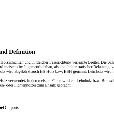
nd Definition
 Holzschichten und in gleicher Faserrichtung verleimte Bretter. Die Sc
d meistens im Ingenieurholzbau, also bei hoher statischer Belastung, v
tholz wird abgekürzt auch BS-Holz bzw. BSH genannt. Leimholz wird n
olz verwendet. In den meisten Fällen wird ein Leimholz bzw. Brettschi
en- oder Fichtenhölzer zum Ensatz gebracht.
bei
Carports