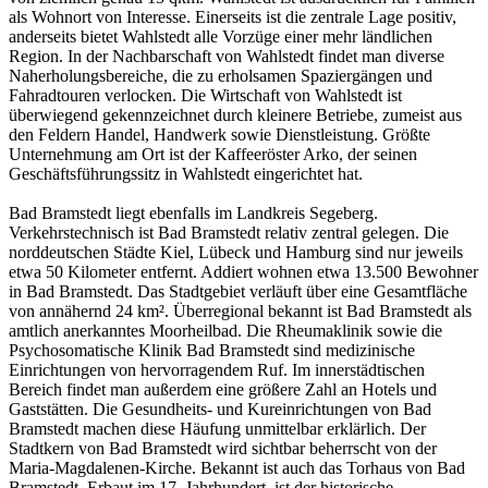
als Wohnort von Interesse. Einerseits ist die zentrale Lage positiv,
anderseits bietet Wahlstedt alle Vorzüge einer mehr ländlichen
Region. In der Nachbarschaft von Wahlstedt findet man diverse
Naherholungsbereiche, die zu erholsamen Spaziergängen und
Fahradtouren verlocken. Die Wirtschaft von Wahlstedt ist
überwiegend gekennzeichnet durch kleinere Betriebe, zumeist aus
den Feldern Handel, Handwerk sowie Dienstleistung. Größte
Unternehmung am Ort ist der Kaffeeröster Arko, der seinen
Geschäftsführungssitz in Wahlstedt eingerichtet hat.
Bad Bramstedt liegt ebenfalls im Landkreis Segeberg.
Verkehrstechnisch ist Bad Bramstedt relativ zentral gelegen. Die
norddeutschen Städte Kiel, Lübeck und Hamburg sind nur jeweils
etwa 50 Kilometer entfernt. Addiert wohnen etwa 13.500 Bewohner
in Bad Bramstedt. Das Stadtgebiet verläuft über eine Gesamtfläche
von annähernd 24 km². Überregional bekannt ist Bad Bramstedt als
amtlich anerkanntes Moorheilbad. Die Rheumaklinik sowie die
Psychosomatische Klinik Bad Bramstedt sind medizinische
Einrichtungen von hervorragendem Ruf. Im innerstädtischen
Bereich findet man außerdem eine größere Zahl an Hotels und
Gaststätten. Die Gesundheits- und Kureinrichtungen von Bad
Bramstedt machen diese Häufung unmittelbar erklärlich. Der
Stadtkern von Bad Bramstedt wird sichtbar beherrscht von der
Maria-Magdalenen-Kirche. Bekannt ist auch das Torhaus von Bad
Bramstedt. Erbaut im 17. Jahrhundert, ist der historische