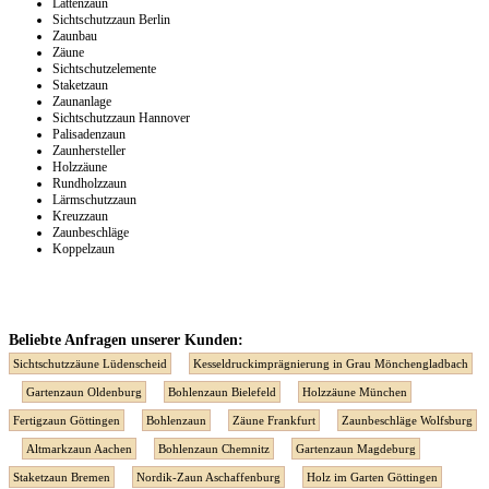
Lattenzaun
Sichtschutzzaun Berlin
Zaunbau
Zäune
Sichtschutzelemente
Staketzaun
Zaunanlage
Sichtschutzzaun Hannover
Palisadenzaun
Zaunhersteller
Holzzäune
Rundholzzaun
Lärmschutzzaun
Kreuzzaun
Zaunbeschläge
Koppelzaun
Beliebte Anfragen unserer Kunden:
Sichtschutzzäune Lüdenscheid
Kesseldruckimprägnierung in Grau Mönchengladbach
Gartenzaun Oldenburg
Bohlenzaun Bielefeld
Holzzäune München
Fertigzaun Göttingen
Bohlenzaun
Zäune Frankfurt
Zaunbeschläge Wolfsburg
Altmarkzaun Aachen
Bohlenzaun Chemnitz
Gartenzaun Magdeburg
Staketzaun Bremen
Nordik-Zaun Aschaffenburg
Holz im Garten Göttingen