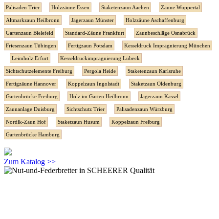
Palisaden Trier
Holzzäune Essen
Staketenzaun Aachen
Zäune Wuppertal
Altmarkzaun Heilbronn
Jägerzaun Münster
Holzzäune Aschaffenburg
Gartenzaun Bielefeld
Standard-Zäune Frankfurt
Zaunbeschläge Osnabrück
Friesenzaun Tübingen
Fertigzaun Potsdam
Kesseldruck Imprägnierung München
Leimholz Erfurt
Kesseldruckimprägnierung Lübeck
Sichtschutzelemente Freiburg
Pergola Heide
Staketenzaun Karlsruhe
Fertigzäune Hannover
Koppelzaun Ingolstadt
Staketzaun Oldenburg
Gartenbrücke Freiburg
Holz im Garten Heilbronn
Jägerzaun Kassel
Zaunanlage Duisburg
Sichtschutz Trier
Palisadenzaun Würzburg
Nordik-Zaun Hof
Staketzaun Husum
Koppelzaun Freiburg
Gartenbrücke Hamburg
Zum Katalog >>