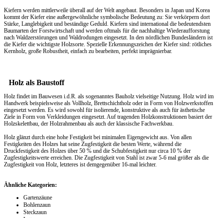
Kiefern werden mittlerweile überall auf der Welt angebaut. Besonders in Japan und Korea
kommt der Kiefer eine außergewöhnliche symbolische Bedeutung zu: Sie verkörpern dort
Stärke, Langlebigkeit und beständige Geduld. Kiefern sind international die bedeutendsten
Baumarten der Forstwirtschaft und werden oftmals für die nachhaltige Wiederaufforstung
nach Waldzerstörungen und Waldrodungen eingesetzt. In den nördlichen Bundesländern ist
die Kiefer die wichtigste Holzsorte. Spezielle Erkennungszeichen der Kiefer sind: rötliches
Kernholz, große Robustheit, einfach zu bearbeiten, perfekt imprägnierbar.
Holz als Baustoff
Holz findet im Bauwesen i.d.R. als sogenanntes Bauholz vielseitige Nutzung. Holz wird im
Handwerk beispielsweise als Vollholz, Brettschichtholz oder in Form von Holzwerkstoffen
eingesetzt werden. Es wird sowohl für isolierende, konstruktive als auch für ästhetische
Ziele in Form von Verkleidungen eingesetzt. Auf tragenden Holzkonstruktionen basiert der
Holzskelettbau, der Holzrahmenbau als auch der klassische Fachwerkbau.
Holz glänzt durch eine hohe Festigkeit bei minimalen Eigengewicht aus. Von allen
Festigkeiten des Holzes hat seine Zugfestigkeit die besten Werte, während die
Druckfestigkeit des Holzes über 50 % und die Schubfestigkeit nur circa 10 % der
Zugfestigkeitswerte erreichen. Die Zugfestigkeit von Stahl ist zwar 5-6 mal größer als die
Zugfestigkeit von Holz, letzteres ist demgegenüber 16-mal leichter.
Ähnliche Kategorien:
Gartenzäune
Bohlenzaun
Steckzaun