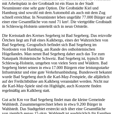
mit Arbeitsplatz in der Großstadt ist ein Haus in der Stadt
Neumünster eine sehr gute Option. Die Großstädte Kiel und
Hamburg sind sowohl mit dem Automobil als auch mit dem Zug
schnell erreichbar. In Neumünster leben ungefähr 77.000 Bürger auf
einer eine Gesamtfläche von rund 71 km². Die viertgrößte Großstadt
in Schleswig-Holstein unterteilt sich in neun Ortsteile.
Die Kreisstadt des Kreises Segeberg ist Bad Segeberg. Das reizvolle
Örtchen liegt am Fuß eines Kalkbergs, eines der Wahrzeichen von
Bad Segeberg. Geografisch befindet sich Bad Segeberg im
Nordosten von Hamburg, am Rande des ostholsteinischen
Hügellandes. Man nennt Bad Segeberg daher auch das Tor zum
Naturpark Holsteinische Schweiz. Bad Segeberg ist, typisch für
Schleswig-Holstein, umgeben von vielen Seen und Wäldern. Bad
Segeberg bietet seinen in etwa 17.000 Bürgern eine leistungsstarke
Infrastruktur und eine gute Verkehrsanbindung. Bundesweit bekannt
wurde Bad Segeberg durch die Karl-May-Festspiele, die alljährlich
auf der Freilichtbühne am Kalkberg veranstaltet werden. Nicht nur
die Karl-May-Spiele sind ein Highlight, auch Konzerte finden
regelmäßig am Kalkberg statt.
Gut acht Km vor Bad Segeberg findet man die kleine Gemeinde
Wahlstedt. Zusammengerechnet leben in etwa 9.200 Bürger in
Wahlstedt. Das Stadtgebiet erstreckt sich über eine Gesamtfläche
von ziemlich genau 15 qkm. Wahlstedt ist ausdrücklich für Familien