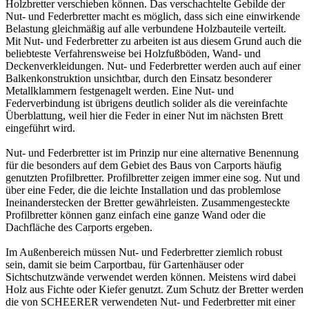
Holzbretter verschieben können. Das verschachtelte Gebilde der
Nut- und Federbretter macht es möglich, dass sich eine einwirkende
Belastung gleichmäßig auf alle verbundene Holzbauteile verteilt.
Mit Nut- und Federbretter zu arbeiten ist aus diesem Grund auch die
beliebteste Verfahrensweise bei Holzfußböden, Wand- und
Deckenverkleidungen. Nut- und Federbretter werden auch auf einer
Balkenkonstruktion unsichtbar, durch den Einsatz besonderer
Metallklammern festgenagelt werden. Eine Nut- und
Federverbindung ist übrigens deutlich solider als die vereinfachte
Überblattung, weil hier die Feder in einer Nut im nächsten Brett
eingeführt wird.
Nut- und Federbretter ist im Prinzip nur eine alternative Benennung
für die besonders auf dem Gebiet des Baus von
Carports
häufig
genutzten
Profilbretter
. Profilbretter zeigen immer eine sog. Nut und
über eine Feder, die die leichte Installation und das problemlose
Ineinanderstecken der Bretter gewährleisten. Zusammengesteckte
Profilbretter können ganz einfach eine ganze Wand oder die
Dachfläche des Carports ergeben.
Im Außenbereich müssen Nut- und Federbretter ziemlich robust
sein, damit sie beim Carportbau, für Gartenhäuser oder
Sichtschutzwände verwendet werden können. Meistens wird dabei
Holz aus Fichte oder Kiefer genutzt. Zum Schutz der Bretter werden
die von SCHEERER verwendeten Nut- und Federbretter mit einer