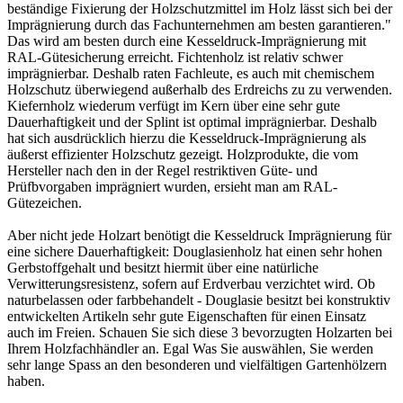
beständige Fixierung der Holzschutzmittel im Holz lässt sich bei der
Imprägnierung durch das Fachunternehmen am besten garantieren."
Das wird am besten durch eine Kesseldruck-Imprägnierung mit
RAL-Gütesicherung erreicht. Fichtenholz ist relativ schwer
imprägnierbar. Deshalb raten Fachleute, es auch mit chemischem
Holzschutz überwiegend außerhalb des Erdreichs zu zu verwenden.
Kiefernholz wiederum verfügt im Kern über eine sehr gute
Dauerhaftigkeit und der Splint ist optimal imprägnierbar. Deshalb
hat sich ausdrücklich hierzu die Kesseldruck-Imprägnierung als
äußerst effizienter Holzschutz gezeigt. Holzprodukte, die vom
Hersteller nach den in der Regel restriktiven Güte- und
Prüfbvorgaben imprägniert wurden, ersieht man am RAL-
Gütezeichen.
Aber nicht jede Holzart benötigt die Kesseldruck Imprägnierung für
eine sichere Dauerhaftigkeit: Douglasienholz hat einen sehr hohen
Gerbstoffgehalt und besitzt hiermit über eine natürliche
Verwitterungsresistenz, sofern auf Erdverbau verzichtet wird. Ob
naturbelassen oder farbbehandelt - Douglasie besitzt bei konstruktiv
entwickelten Artikeln sehr gute Eigenschaften für einen Einsatz
auch im Freien. Schauen Sie sich diese 3 bevorzugten Holzarten bei
Ihrem Holzfachhändler an. Egal Was Sie auswählen, Sie werden
sehr lange Spass an den besonderen und vielfältigen Gartenhölzern
haben.