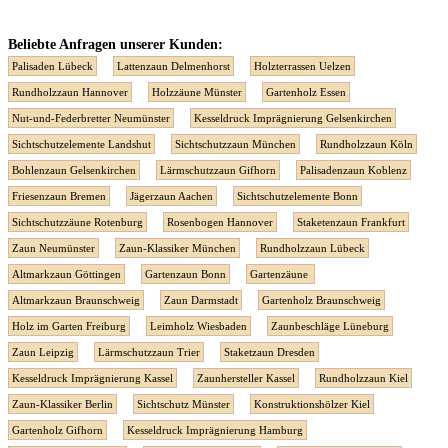
Beliebte Anfragen unserer Kunden:
Palisaden Lübeck
Lattenzaun Delmenhorst
Holzterrassen Uelzen
Rundholzzaun Hannover
Holzzäune Münster
Gartenholz Essen
Nut-und-Federbretter Neumünster
Kesseldruck Imprägnierung Gelsenkirchen
Sichtschutzelemente Landshut
Sichtschutzzaun München
Rundholzzaun Köln
Bohlenzaun Gelsenkirchen
Lärmschutzzaun Gifhorn
Palisadenzaun Koblenz
Friesenzaun Bremen
Jägerzaun Aachen
Sichtschutzelemente Bonn
Sichtschutzzäune Rotenburg
Rosenbogen Hannover
Staketenzaun Frankfurt
Zaun Neumünster
Zaun-Klassiker München
Rundholzzaun Lübeck
Altmarkzaun Göttingen
Gartenzaun Bonn
Gartenzäune
Altmarkzaun Braunschweig
Zaun Darmstadt
Gartenholz Braunschweig
Holz im Garten Freiburg
Leimholz Wiesbaden
Zaunbeschläge Lüneburg
Zaun Leipzig
Lärmschutzzaun Trier
Staketzaun Dresden
Kesseldruck Imprägnierung Kassel
Zaunhersteller Kassel
Rundholzzaun Kiel
Zaun-Klassiker Berlin
Sichtschutz Münster
Konstruktionshölzer Kiel
Gartenholz Gifhorn
Kesseldruck Imprägnierung Hamburg