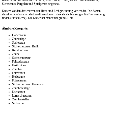
Kiefer wird im Garten für Carports, Tore, Zäune, Türen, als auch Gartenelemente,
Sichtschutz, Pergolen und Spielgeräte eingesetzt.
Kiefern werden desweiteren zur Harz- und Pechgewinnung verwendet. Die Samen
einzelner Kiefernarten sind so dimensioniert, dass sie als Nahrungsmittel Verwendung
finden (Pinienkerne). Die Kiefer hat manchmal grünes Holz.
Ähnliche Kategorien:
Gartenzaun
Zaunanlage
Staketzaun
Sichtschutzzaun Berlin
Rundholzzaun
Zäune
Sichtschutzzaun
Palisadenzaun
Fertigzäune
Zaunbau
Lattenzaun
Holzzäune
Friesenzaun
Sichtschutzzaun Hannover
Zaunbeschläge
Kreuzzaun
Lärmschutzzaun
Zaunhersteller
Sichtschutz