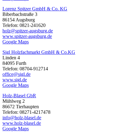
Lorenz Spitzer GmbH & Co. KG
Biberbachstraße 3
86154 Augsburg
Telefon: 0821-241620
holz@spitzer-augsburg.de
www.spitzer-augsburg.de
Google Maps
Sigl Holzfachmarkt GmbH & Co.KG
Linden 4
84095 Furth
Telefon: 08704-912714
office@sigl.de
www.sigl.de
Google Maps
Holz-Blasel GbR
Mühlweg 2
86672 Tierhaupten
Telefon: 08271-4217478
info@holz-blasel.de
www.holz-blasel.de
Google Maps