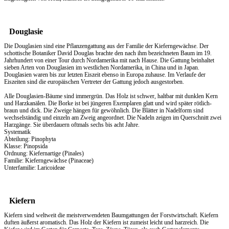
Douglasie
Die Douglasien sind eine Pflanzengattung aus der Familie der Kieferngewächse. Der
schottische Botaniker David Douglas brachte den nach ihm bezeichneten Baum im 19.
Jahrhundert von einer Tour durch Nordamerika mit nach Hause. Die Gattung beinhaltet
sieben Arten von Douglasien im westlichen Nordamerika, in China und in Japan.
Douglasien waren bis zur letzten Eiszeit ebenso in Europa zuhause. Im Verlaufe der
Eiszeiten sind die europäischen Vertreter der Gattung jedoch ausgestorben.
Alle Douglasien-Bäume sind immergrün. Das Holz ist schwer, haltbar mit dunklen Kern
und Harzkanälen. Die Borke ist bei jüngeren Exemplaren glatt und wird später rötlich-
braun und dick. Die Zweige hängen für gewöhnlich. Die Blätter in Nadelform sind
wechselständig und einzeln am Zweig angeordnet. Die Nadeln zeigen im Querschnitt zwei
Harzgänge. Sie überdauern oftmals sechs bis acht Jahre.
Systematik
Abteilung: Pinophyta
Klasse: Pinopsida
Ordnung: Kiefernartige (Pinales)
Familie: Kieferngewächse (Pinaceae)
Unterfamilie: Laricoideae
Kiefern
Kiefern sind weltweit die meistverwendeten Baumgattungen der Forstwirtschaft. Kiefern
duften äußerst aromatisch. Das
Holz
der Kiefern ist zumeist leicht und harzreich. Die