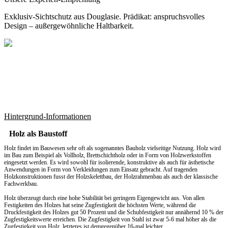
Exklusiv-Sichtschutz aus Douglasie. Prädikat: anspruchsvolles
Design – außergewöhnliche Haltbarkeit.
Hintergrund-Informationen
Holz als Baustoff
Holz findet im Bauwesen sehr oft als sogenanntes Bauholz vielseitige Nutzung. Holz wird
im Bau zum Beispiel als Vollholz, Brettschichtholz oder in Form von Holzwerkstoffen
eingesetzt werden. Es wird sowohl für isolierende, konstruktive als auch für ästhetische
Anwendungen in Form von Verkleidungen zum Einsatz gebracht. Auf tragenden
Holzkonstruktionen fusst der Holzskelettbau, der Holzrahmenbau als auch der klassische
Fachwerkbau.
Holz überzeugt durch eine hohe Stabilität bei geringem Eigengewicht aus. Von allen
Festigkeiten des Holzes hat seine Zugfestigkeit die höchsten Werte, während die
Druckfestigkeit des Holzes gut 50 Prozent und die Schubfestigkeit nur annähernd 10 % der
Zugfestigkeitswerte erreichen. Die Zugfestigkeit von Stahl ist zwar 5-6 mal höher als die
Zugfestigkeit von Holz, letzteres ist demgegenüber 16-mal leichter.