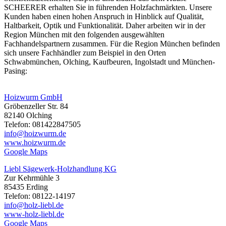
SCHEERER erhalten Sie in führenden Holzfachmärkten. Unsere
Kunden haben einen hohen Anspruch in Hinblick auf Qualität,
Haltbarkeit, Optik und Funktionalität. Daher arbeiten wir in der
Region München mit den folgenden ausgewählten
Fachhandelspartnern zusammen. Für die Region München befinden
sich unsere Fachhändler zum Beispiel in den Orten
Schwabmünchen, Olching, Kaufbeuren, Ingolstadt und München-
Pasing:
Hoizwurm GmbH
Gröbenzeller Str. 84
82140 Olching
Telefon: 081422847505
info@hoizwurm.de
www.hoizwurm.de
Google Maps
Liebl Sägewerk-Holzhandlung KG
Zur Kehrmühle 3
85435 Erding
Telefon: 08122-14197
info@holz-liebl.de
www-holz-liebl.de
Google Maps