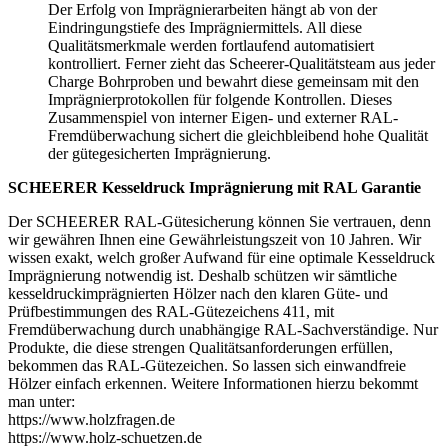
Der Erfolg von Imprägnierarbeiten hängt ab von der
Eindringungstiefe des Imprägniermittels. All diese
Qualitätsmerkmale werden fortlaufend automatisiert
kontrolliert. Ferner zieht das Scheerer-Qualitätsteam aus jeder
Charge Bohrproben und bewahrt diese gemeinsam mit den
Imprägnierprotokollen für folgende Kontrollen. Dieses
Zusammenspiel von interner Eigen- und externer RAL-
Fremdüberwachung sichert die gleichbleibend hohe Qualität
der gütegesicherten Imprägnierung.
SCHEERER Kesseldruck Imprägnierung mit RAL Garantie
Der SCHEERER RAL-Gütesicherung können Sie vertrauen, denn
wir gewähren Ihnen eine Gewährleistungszeit von 10 Jahren. Wir
wissen exakt, welch großer Aufwand für eine optimale Kesseldruck
Imprägnierung notwendig ist. Deshalb schützen wir sämtliche
kesseldruckimprägnierten Hölzer nach den klaren Güte- und
Prüfbestimmungen des RAL-Gütezeichens 411, mit
Fremdüberwachung durch unabhängige RAL-Sachverständige. Nur
Produkte, die diese strengen Qualitätsanforderungen erfüllen,
bekommen das RAL-Gütezeichen. So lassen sich einwandfreie
Hölzer einfach erkennen. Weitere Informationen hierzu bekommt
man unter:
https://www.holzfragen.de
https://www.holz-schuetzen.de