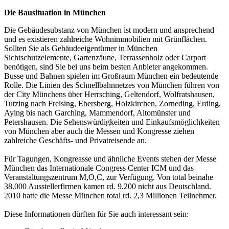
Die Bausituation in München
Die Gebäudesubstanz von München ist modern und ansprechend
und es existieren zahlreiche Wohnimmobilien mit Grünflächen.
Sollten Sie als Gebäudeeigentümer in München
Sichtschutzelemente, Gartenzäune, Terrassenholz oder Carport
benötigen, sind Sie bei uns beim besten Anbieter angekommen.
Busse und Bahnen spielen im Großraum München ein bedeutende
Rolle. Die Linien des Schnellbahnnetzes von München führen von
der City Münchens über Herrsching, Geltendorf, Wolfratshausen,
Tutzing nach Freising, Ebersberg, Holzkirchen, Zorneding, Erding,
Aying bis nach Garching, Mammendorf, Altomünster und
Petershausen. Die Sehenswürdigkeiten und Einkaufsmöglichkeiten
von München aber auch die Messen und Kongresse ziehen
zahlreiche Geschäfts- und Privatreisende an.
Für Tagungen, Kongreasse und ähnliche Events stehen der Messe
München das Internationale Congress Center ICM und das
Veranstaltungszentrum M,O,C, zur Verfügung. Von total beinahe
38.000 Ausstellerfirmen kamen rd. 9.200 nicht aus Deutschland.
2010 hatte die Messe München total rd. 2,3 Millionen Teilnehmer.
Diese Informationen dürften für Sie auch interessant sein: