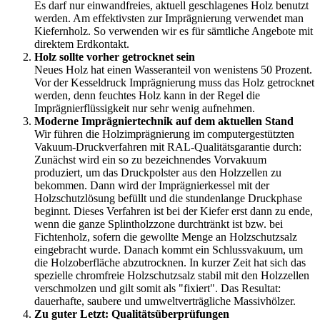
Es darf nur einwandfreies, aktuell geschlagenes Holz benutzt
werden. Am effektivsten zur Imprägnierung verwendet man
Kiefernholz. So verwenden wir es für sämtliche Angebote mit
direktem Erdkontakt.
Holz sollte vorher getrocknet sein
Neues Holz hat einen Wasseranteil von wenistens 50 Prozent.
Vor der Kesseldruck Imprägnierung muss das Holz getrocknet
werden, denn feuchtes Holz kann in der Regel die
Imprägnierflüssigkeit nur sehr wenig aufnehmen.
Moderne Imprägniertechnik auf dem aktuellen Stand
Wir führen die Holzimprägnierung im computergestützten
Vakuum-Druckverfahren mit RAL-Qualitätsgarantie durch:
Zunächst wird ein so zu bezeichnendes Vorvakuum
produziert, um das Druckpolster aus den Holzzellen zu
bekommen. Dann wird der Imprägnierkessel mit der
Holzschutzlösung befüllt und die stundenlange Druckphase
beginnt. Dieses Verfahren ist bei der Kiefer erst dann zu ende,
wenn die ganze Splintholzzone durchtränkt ist bzw. bei
Fichtenholz, sofern die gewollte Menge an Holzschutzsalz
eingebracht wurde. Danach kommt ein Schlussvakuum, um
die Holzoberfläche abzutrocknen. In kurzer Zeit hat sich das
spezielle chromfreie Holzschutzsalz stabil mit den Holzzellen
verschmolzen und gilt somit als "fixiert". Das Resultat:
dauerhafte, saubere und umweltverträgliche Massivhölzer.
Zu guter Letzt: Qualitätsüberprüfungen