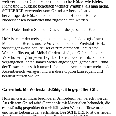
weit verbreiteter Gedanke, denn heimische Hölzer wie Kiefer,
Fichte und Douglasie benötigen weniger Wartung, als man meint.
SCHEERER verwendet vom Grundsatz her qualitativ
hervorragende Hölzer, die alle im kleinen Heideort Behren in
Niedersachsen verarbeitet und zugeschnitten werden.
Mehr Daten finden Sie
hier
. Dies sind die passenden
Fachhändler
Holz ist einer der meistgenutzten und zugleich ökologischsten
Materialien. Bereits unsere Vorväter haben den Werkstoff Holz in
vielseitiger Weise benutzt; sei es zum einfachen Schutz vor
Wettereinflüssen, als Möbel für den ständigen Gebrauch oder als
Verschönerung für jeden Tag. Der Bereich Gartenholz ist in den
vergangenen Jahren immer weiter angestiegen, gerade auf Grund
der Tatsache, dass sich unser Leben mittlerweile immer mehr in den
Außenbereich verlagert und wir diese Option konsequent und
bewusst nutzen wollen.
Gartenholz für Widerstandsfähigkeit in geprüfter Güte
Holz im Garten muss besonderen Anforderungen gerecht werden.
Aus diesem Grund wird Gartenholz mit Materialien behandelt, die
es beständig gegenüber den vielfältigsten Wettereinflüsse machen
und seine Lebensdauer verlängern. Bei SCHEERER ist das neben