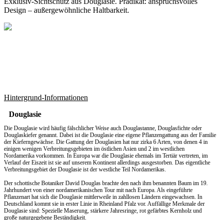
Exklusiv-Sichtschutz aus Douglasie. Prädikat: anspruchsvolles
Design – außergewöhnliche Haltbarkeit.
Hintergrund-Informationen
Douglasie
Die Douglasie wird häufig fälschlicher Weise auch Douglastanne, Douglasfichte oder
Douglaskiefer genannt. Dabei ist die Douglasie eine eigene Pflanzengattung aus der Familie
der Kieferngewächse. Die Gattung der Douglasien hat nur zirka 6 Arten, von denen 4 in
einigen wenigen Verbreitungsgebieten im östlichen Asien und 2 im westlichen
Nordamerika vorkommen. In Europa war die Douglasie ehemals im Tertiär vertreten, im
Verlauf der Eiszeit ist sie auf unserem Kontinent allerdings ausgestorben. Das eigentliche
Verbreitungsgebiet der Douglasie ist der westliche Teil Nordamerikas.
Der schottische Botaniker David Douglas brachte den nach ihm benannten Baum im 19.
Jahrhundert von einer nordamerikanischen Tour mit nach Europa. Als eingeführte
Pflanzenart hat sich die Douglasie mittlerweile in zahllosen Ländern eingewachsen. In
Deutschland kommt sie in erster Linie in Rheinland Pfalz vor. Auffällige Merkmale der
Douglasie sind: Spezielle Maserung, stärkere Jahresringe, rot gefärbtes Kernholz und
große naturgegebene Beständigkeit.