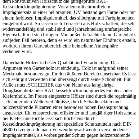
dem konstruktiven Holzschutz die gütegeprüfte RAL-
Kesseldruckimprägnierung: Vor allem mit chromfreiem
Imprägniersalz in einer hellbraunen, UV-beständigen Farbe oder mit
einem farblosen Imprägniermittel, das silbergrau mit Farbpigmenten
eingefärbt wird. So lassen sich Terrassen aus Holz schaffen, die sehr
widerstandsfähig und stabil sind und jahrzehntelang umfangreiche
Eigenschaft mit sich bringen. Von außen betrachtet kann Gartenholz
auf jeden Fall betören, denn es wird ein naturnaher Eindruck erstellt,
wodurch Ihrem Gartenbereich eine heimeliche Atmosphäre
verliehen wird.
Dauerhafte Hölzer in bester Qualität und Verarbeitung. Das
Argument von Gartenholz ist eindeutig. Holz ist aufgrund seiner
Merkmale besonders gut für den äußeren Bereich einsetzbar. Es lässt
sich sehr gut verwerten und überzeugt durch seine Schönheit. Für
Außen nutzt SCHEERER das von Natur aus langjährige
Douglasienholz oder RAL kesseldruckimprägniertes Fichten- oder
Kiefernholz. Im Freien eingesetzte Hölzer sind durch die regelmäßig
sich ändernden Wetterverhältnisse, durch Schadinsekten und
holzzerstörende Pilzarten einer besonders hohen Beanspruchung
ausgesetzt. Ein entsprechend effizienter und langjähriger Holzschutz
bei Kiefer und Fichte lässt sich höchstens durch
Kesseldruckimprägnierung mit speziellen Schutzmitteln nach DIN
68800 erzeugen. Je nach Verwendungsart werden verschiedene
Imprägniermittel, als vorbeugender Schutz gegen holzzerstörende