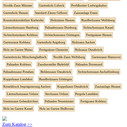
Nordik-Zaun Münster
Gartenholz Lübeck
Profilbretter Ludwigshafen
Gartenholz Husum
Standard-Zäune Gifhorn
Zaunanlage Essen
Konstruktionshölzer Karlsruhe
Holzzäune Husum
Rundholzzaun Wolfsburg
Lärmschutzzaun Hamburg
Palisadenzaun Duisburg
Sichtschutzzaun Kassel
Sichtschutzzäune Koblenz
Sichtschutzzaun Göttingen
Fertigzäune Husum
Gartenzaun Koblenz
Gartenholz Augsburg
Holzzaun Aachen
Holz im Garten Mainz
Fertigzäune Chemnitz
Holzzaun Osnabrück
Gartenbrücke Mönchengladbach
Nordik-Zaun Wolfsburg
Gartenzaun Hannover
Palisaden Koblenz
Zaunhersteller Bielefeld
Palisaden Dortmund
Palisadenzaun Potsdam
Bohlenzaun Osnabrück
Sichtschutzzaun Aschaffenburg
Koppelzaun Landshut
Rundholzzaun Göttingen
Kesseldruck Imprägnierung Aachen
Koppelzaun Osnabrück
Zaunanlage Husum
Lärmschutzzaun Uelzen
Steckzaun Uelzen
Pergola Landshut
Gartenzaun Gelsenkirchen
Palisaden Neumünster
Fertigzaun Koblenz
Holz im Garten Kassel
Holz im Garten Heilbronn
Zum Katalog >>