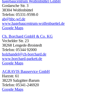
hagebaucentrum Wolfenbüttel GmbH
Goslarsche Str. 3
38304 Wolfenbüttel
Telefon: 05331-9598-0
ab@hbc-wf.de
www.hagebaucentrum-wolfenbuettel.de
Google Maps
Ch. Borchard GmbH & Co. KG
Vechelder Str. 23
38268 Lengede-Broistedt
Telefon: 05344 92000
holzhandel@ch-borchard.de
www.borchard-parkett.de
Google Maps
AGRAVIS Bauservice GmbH
Harzstr. 61
38229 Salzgitter-Barum
Telefon: 05341-246920
Google Maps