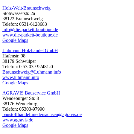
Holz-Welt-Braunschweig
Stobwasserstr. 2a
38122 Braunschweig
Telefon: 0531-6128683
info@die-parkett-boutique.de
www.die-parkett-boutique.de
Google Maps
Luhmann Holzhandel GmbH
Hafenstr. 98
38179 Schwülper
Telefon: 0 53 03 / 92481-0
Braunschweig@Luhmann.info
www.luhmann.info
Google Maps
AGRAVIS Bauservice GmbH
Wendeburger Str. 8
38176 Wendeburg
Telefon: 05303-97990
baustoffhandel-niedersachsen@agravis.de
www.agravis.de
Google Maps