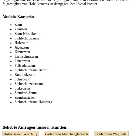
Zugfestigkeit von Holz, letzteres ist demgegenüber 16-mal leichter.
Ähnliche Kategorien:
Zaun
Zaunbau
Zaun-Klassiker
Sichtschutzzäune
Holzzaun
Jägerzaun
Kreuzzaun
Lärmschutzzaun
Lattenzaun
Palisadenzaun
Sichtschutzzaun Berlin
Rundholzzaun
Schiebetor
Sichtschutzelemente
Staketzaun
Standard-Zäune
Zaunhersteller
Sichtschutzzaun Hamburg
Beliebte Anfragen unserer Kunden:
Holzterrassen Würzburg
Gartenzaun Mönchengladbach
Bohlenzaun Wuppertal