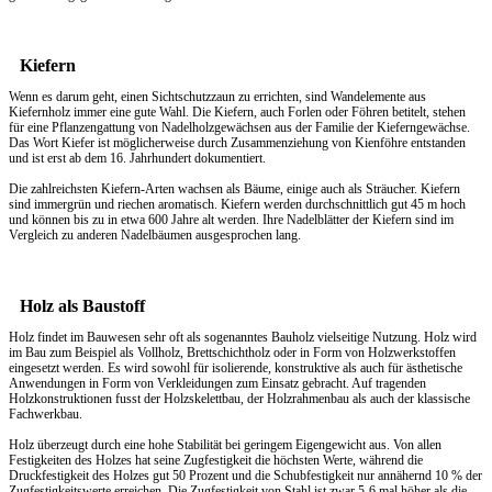
Kiefern
Wenn es darum geht, einen
Sichtschutzzaun
zu errichten, sind Wandelemente aus
Kiefernholz immer eine gute Wahl. Die Kiefern, auch Forlen oder Föhren betitelt, stehen
für eine Pflanzengattung von Nadelholzgewächsen aus der Familie der Kieferngewächse.
Das Wort Kiefer ist möglicherweise durch Zusammenziehung von Kienföhre entstanden
und ist erst ab dem 16. Jahrhundert dokumentiert.
Die zahlreichsten Kiefern-Arten wachsen als Bäume, einige auch als Sträucher. Kiefern
sind immergrün und riechen aromatisch. Kiefern werden durchschnittlich gut 45 m hoch
und können bis zu in etwa 600 Jahre alt werden. Ihre Nadelblätter der Kiefern sind im
Vergleich zu anderen Nadelbäumen ausgesprochen lang.
Holz als Baustoff
Holz findet im Bauwesen sehr oft als sogenanntes Bauholz vielseitige Nutzung. Holz wird
im Bau zum Beispiel als Vollholz, Brettschichtholz oder in Form von Holzwerkstoffen
eingesetzt werden. Es wird sowohl für isolierende, konstruktive als auch für ästhetische
Anwendungen in Form von Verkleidungen zum Einsatz gebracht. Auf tragenden
Holzkonstruktionen fusst der Holzskelettbau, der Holzrahmenbau als auch der klassische
Fachwerkbau.
Holz überzeugt durch eine hohe Stabilität bei geringem Eigengewicht aus. Von allen
Festigkeiten des Holzes hat seine Zugfestigkeit die höchsten Werte, während die
Druckfestigkeit des Holzes gut 50 Prozent und die Schubfestigkeit nur annähernd 10 % der
Zugfestigkeitswerte erreichen. Die Zugfestigkeit von Stahl ist zwar 5-6 mal höher als die