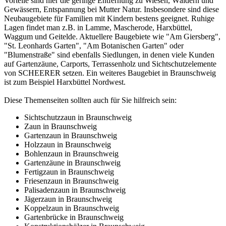
Vorteile sind hier die geringe Entfernung zu Wiesen, Wäldern und
Gewässern, Entspannung bei Mutter Natur. Insbesondere sind diese
Neubaugebiete für Familien mit Kindern bestens geeignet. Ruhige
Lagen findet man z.B. in Lamme, Mascherode, Harxbüttel,
Waggum und Geitelde. Aktuellere Baugebiete wie "Am Giersberg",
"St. Leonhards Garten", "Am Botanischen Garten" oder
"Blumenstraße" sind ebenfalls Siedlungen, in denen viele Kunden
auf Gartenzäune, Carports, Terrassenholz und Sichtschutzelemente
von SCHEERER setzen. Ein weiteres Baugebiet in Braunschweig
ist zum Beispiel Harxbüttel Nordwest.
Diese Themenseiten sollten auch für Sie hilfreich sein:
Sichtschutzzaun in Braunschweig
Zaun in Braunschweig
Gartenzaun in Braunschweig
Holzzaun in Braunschweig
Bohlenzaun in Braunschweig
Gartenzäune in Braunschweig
Fertigzaun in Braunschweig
Friesenzaun in Braunschweig
Palisadenzaun in Braunschweig
Jägerzaun in Braunschweig
Koppelzaun in Braunschweig
Gartenbrücke in Braunschweig