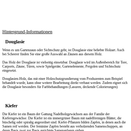
Hintergrund-Informationen
Douglasie
Wenn es um
Gartenzaun
oder Sichtschutz geht, ist Douglasie eine beliebte Holzart. Auch
bei Scheerer finden Sie eine große Auswahl an Zäunen aus diesem Holz.
Das Holz der Douglasie ist vielseitig einsetzbar. Douglasie wird im Außenbereich für Tore,
Carports, Zäune, Türen, sowie Spielgeräte, Gartenelemente, Pergolen und Sichtschutz
eingesetzt.
Douglasien-Holz, das mit einer Holzschutzgrundierung vom Produzenten zum Beispiel
behandelt wurde, kann ohne weitere Bearbeitung direkt verbaut werden. Zudem eignet sich
die Douglasie besonders für Farbbehandlungen (Lasuren, deckende Colorierungen).
Kiefer
Die Kiefer ist ein Baum der Gattung Nadelholzgewächsen aus der Familie der
Kieferngewächse. Die Kiefer ist ein immergrüner Baum mit nadelförmigen Blätter, die
büschelig oder spiralig angeordnet sind. Kiefer-Pflanzen bilden Zapfen, in denen auch die
Samen reif werden. Der feminine Zapfen besteht aus verholzenden Samenschuppen, an
deren Basis zwei zur Basis gerichtete Samenanlagen stehen.