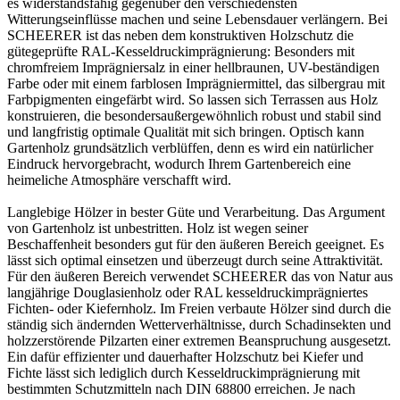
es widerstandsfähig gegenüber den verschiedensten
Witterungseinflüsse machen und seine Lebensdauer verlängern. Bei
SCHEERER ist das neben dem konstruktiven Holzschutz die
gütegeprüfte RAL-Kesseldruckimprägnierung: Besonders mit
chromfreiem Imprägniersalz in einer hellbraunen, UV-beständigen
Farbe oder mit einem farblosen Imprägniermittel, das silbergrau mit
Farbpigmenten eingefärbt wird. So lassen sich Terrassen aus Holz
konstruieren, die besondersaußergewöhnlich robust und stabil sind
und langfristig optimale Qualität mit sich bringen. Optisch kann
Gartenholz grundsätzlich verblüffen, denn es wird ein natürlicher
Eindruck hervorgebracht, wodurch Ihrem Gartenbereich eine
heimeliche Atmosphäre verschafft wird.
Langlebige Hölzer in bester Güte und Verarbeitung. Das Argument
von Gartenholz ist unbestritten. Holz ist wegen seiner
Beschaffenheit besonders gut für den äußeren Bereich geeignet. Es
lässt sich optimal einsetzen und überzeugt durch seine Attraktivität.
Für den äußeren Bereich verwendet SCHEERER das von Natur aus
langjährige Douglasienholz oder RAL kesseldruckimprägniertes
Fichten- oder Kiefernholz. Im Freien verbaute Hölzer sind durch die
ständig sich ändernden Wetterverhältnisse, durch Schadinsekten und
holzzerstörende Pilzarten einer extremen Beanspruchung ausgesetzt.
Ein dafür effizienter und dauerhafter Holzschutz bei Kiefer und
Fichte lässt sich lediglich durch Kesseldruckimprägnierung mit
bestimmten Schutzmitteln nach DIN 68800 erreichen. Je nach