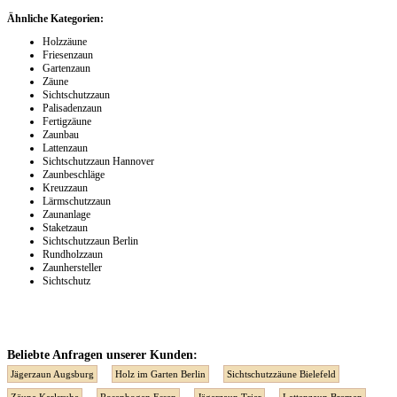
Ähnliche Kategorien:
Holzzäune
Friesenzaun
Gartenzaun
Zäune
Sichtschutzzaun
Palisadenzaun
Fertigzäune
Zaunbau
Lattenzaun
Sichtschutzzaun Hannover
Zaunbeschläge
Kreuzzaun
Lärmschutzzaun
Zaunanlage
Staketzaun
Sichtschutzzaun Berlin
Rundholzzaun
Zaunhersteller
Sichtschutz
Beliebte Anfragen unserer Kunden:
Jägerzaun Augsburg
Holz im Garten Berlin
Sichtschutzzäune Bielefeld