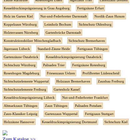
Zäune Karlsruhe
Rosenbogen Essen
Jägerzaun Trier
Lattenzaun Bremen
Kesseldruckimprägnierung in Grau Augsburg
Fertigzäune Erfurt
Holz im Garten Kiel
Nut-und-Federbretter Darmstadt
Nordik-Zaun Husum
Koppelzaun Würzburg
Leimholz Bochum
Sichtschutz Oldenburg
Holzterrassen Nürnberg
Gartenbrücke Darmstadt
Konstruktionshölzer Mönchengladbach
Sichtschutz Bremerhaven
Jägerzaun Lübeck
Standard-Zäune Heide
Fertigzaun Tübingen
Gartenzäune Osnabrück
Kesseldruckimprägnierung Osnabrück
Sichtschutz Würzburg
Palisaden Trier
Fertigzäune Rotenburg
Rosenbogen Magdeburg
Friesenzaun Uelzen
Profilbretter Lüdenscheid
Sichtschutzelemente Wuppertal
Holzzaun Bremerhaven
Zaunbau Freiburg
Sichtschutzelemente Freiburg
Gartenholz Kassel
Kesseldruckimprägnierung Lübeck
Nut-und-Federbretter Frankfurt
Altmarkzaun Tübingen
Zaun Tübingen
Palisaden Potsdam
Zaun-Klassiker Leipzig
Gartenzaun Wuppertal
Fertigzaun Stuttgart
Holzzäune Hannover
Kesseldruckimprägnierung Dortmund
Sichtschutz Kiel
Zum Katalog >>