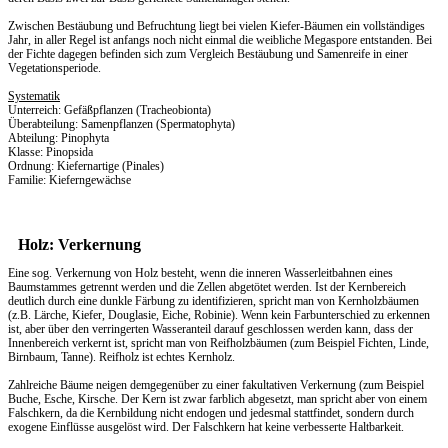
Zwischen Bestäubung und Befruchtung liegt bei vielen Kiefer-Bäumen ein vollständiges
Jahr, in aller Regel ist anfangs noch nicht einmal die weibliche Megaspore entstanden. Bei
der Fichte dagegen befinden sich zum Vergleich Bestäubung und Samenreife in einer
Vegetationsperiode.
Systematik
Unterreich: Gefäßpflanzen (Tracheobionta)
Überabteilung: Samenpflanzen (Spermatophyta)
Abteilung: Pinophyta
Klasse: Pinopsida
Ordnung: Kiefernartige (Pinales)
Familie: Kieferngewächse
Holz: Verkernung
Eine sog. Verkernung von Holz besteht, wenn die inneren Wasserleitbahnen eines
Baumstammes getrennt werden und die Zellen abgetötet werden. Ist der Kernbereich
deutlich durch eine dunkle Färbung zu identifizieren, spricht man von Kernholzbäumen
(z.B. Lärche, Kiefer, Douglasie, Eiche, Robinie). Wenn kein Farbunterschied zu erkennen
ist, aber über den verringerten Wasseranteil darauf geschlossen werden kann, dass der
Innenbereich verkernt ist, spricht man von Reifholzbäumen (zum Beispiel Fichten, Linde,
Birnbaum, Tanne). Reifholz ist echtes Kernholz.
Zahlreiche Bäume neigen demgegenüber zu einer fakultativen Verkernung (zum Beispiel
Buche, Esche, Kirsche. Der Kern ist zwar farblich abgesetzt, man spricht aber von einem
Falschkern, da die Kernbildung nicht endogen und jedesmal stattfindet, sondern durch
exogene Einflüsse ausgelöst wird. Der Falschkern hat keine verbesserte Haltbarkeit.