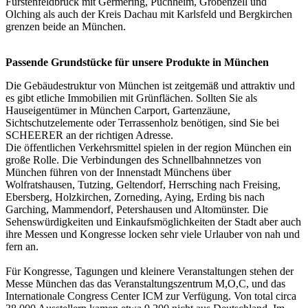
Fürstenfeldbruck mit Germering, Puchheim, Gröbenzell und
Olching als auch der Kreis Dachau mit Karlsfeld und Bergkirchen
grenzen beide an München.
Passende Grundstücke für unsere Produkte in München
Die Gebäudestruktur von München ist zeitgemäß und attraktiv und
es gibt etliche Immobilien mit Grünflächen. Sollten Sie als
Hauseigentümer in München Carport, Gartenzäune,
Sichtschutzelemente oder Terrassenholz benötigen, sind Sie bei
SCHEERER an der richtigen Adresse.
Die öffentlichen Verkehrsmittel spielen in der region München ein
große Rolle. Die Verbindungen des Schnellbahnnetzes von
München führen von der Innenstadt Münchens über
Wolfratshausen, Tutzing, Geltendorf, Herrsching nach Freising,
Ebersberg, Holzkirchen, Zorneding, Aying, Erding bis nach
Garching, Mammendorf, Petershausen und Altomünster. Die
Sehenswürdigkeiten und Einkaufsmöglichkeiten der Stadt aber auch
ihre Messen und Kongresse locken sehr viele Urlauber von nah und
fern an.
Für Kongresse, Tagungen und kleinere Veranstaltungen stehen der
Messe München das das Veranstaltungszentrum M,O,C, und das
Internationale Congress Center ICM zur Verfügung. Von total circa