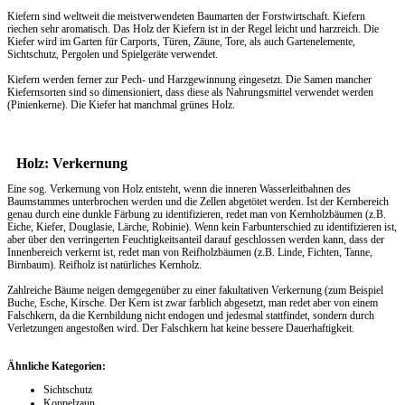
Kiefern sind weltweit die meistverwendeten Baumarten der Forstwirtschaft. Kiefern
riechen sehr aromatisch. Das
Holz
der Kiefern ist in der Regel leicht und harzreich. Die
Kiefer wird im Garten für Carports, Türen, Zäune, Tore, als auch Gartenelemente,
Sichtschutz, Pergolen und Spielgeräte verwendet.
Kiefern werden ferner zur Pech- und Harzgewinnung eingesetzt. Die Samen mancher
Kiefernsorten sind so dimensioniert, dass diese als Nahrungsmittel verwendet werden
(Pinienkerne). Die Kiefer hat manchmal grünes Holz.
Holz: Verkernung
Eine sog. Verkernung von Holz entsteht, wenn die inneren Wasserleitbahnen des
Baumstammes unterbrochen werden und die Zellen abgetötet werden. Ist der Kernbereich
genau durch eine dunkle Färbung zu identifizieren, redet man von Kernholzbäumen (z.B.
Eiche, Kiefer, Douglasie, Lärche, Robinie). Wenn kein Farbunterschied zu identifizieren ist,
aber über den verringerten Feuchtigkeitsanteil darauf geschlossen werden kann, dass der
Innenbereich verkernt ist, redet man von Reifholzbäumen (z.B. Linde, Fichten, Tanne,
Birnbaum). Reifholz ist natürliches Kernholz.
Zahlreiche Bäume neigen demgegenüber zu einer fakultativen Verkernung (zum Beispiel
Buche, Esche, Kirsche. Der Kern ist zwar farblich abgesetzt, man redet aber von einem
Falschkern, da die Kernbildung nicht endogen und jedesmal stattfindet, sondern durch
Verletzungen angestoßen wird. Der Falschkern hat keine bessere Dauerhaftigkeit.
Ähnliche Kategorien:
Sichtschutz
Koppelzaun