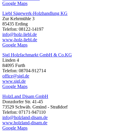
Google Maps
Liebl Sägewerk-Holzhandlung KG
Zur Kehrmühle 3
85435 Erding
Telefon: 08122-14197
info@holz-liebl.de
www-holz-liebl.de
Google Maps
Sigl Holzfachmarkt GmbH & Co.KG
Linden 4
84095 Furth
Telefon: 08704-912714
office@sigl.de
www.sigl.de
Google Maps
HolzLand Disam GmbH
Donzdorfer Str. 41-45
73529 Schwäb. Gmünd - Straßdorf
Telefon: 07171-947110
info@holzland-disam.de
www.holzland-disam.de
Google Maps