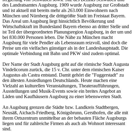
des Landratsamtes Augsburg. 1909 wurde Augsburg zur Großstadt
und ist aktuell mit bereits mehr als 263.000 Einwohnern nach
München und Nürnberg die drittgrößte Stadt im Freistaat Bayern.
Das Areal um Augsburg liegt hinsichtlich Bevölkerung und
Wirtschaftskraft im Bundesland Bayern ebenso an dritter Stelle und
ist Teil der übergeordneten Planungsregion Augsburg, in der um und
bei 830.000 Personen leben. Die Nähe zu München macht
Augsburg für viele Pendler als Lebensraum reizvoll, sind doch die
Preise um ein vielfaches günstiger als in der Landeshauptstadt. Die
optimale Verbindung mit Bahn und PKW sind zudem optimal.
Der Name der Stadt Augsburg geht auf die römische Stadt Augusta
Vindelicorum zurück, die 15 v. Chr. unter dem römischen Kaiser
Augustus als Castra entstand. Damit gehört die "Fuggerstadt" zu
den ältesten Ansiedlungen Deutschlands. Heute machen eine
Vielzahl an kulturellen Veranstaltungen, Theateraufführungen,
Ausstellungen und Musik-Events sowie ein breites Angebot an
Läden und Kaufhäusern Augsburg zu einer lebenswerten Stadt.
An Augsburg grenzen die Städte bzw. Landkreis Stadtbergen,
Neusäß, Aichach-Friedberg, Königsbrunn, Gersthofen, die alle mit
ihrem Ortszentrum unmittelbar an der bebauten Fläche Augsburgs
liegen und für zahlreiche Firmen als auch als Wohnort interessant
sind.