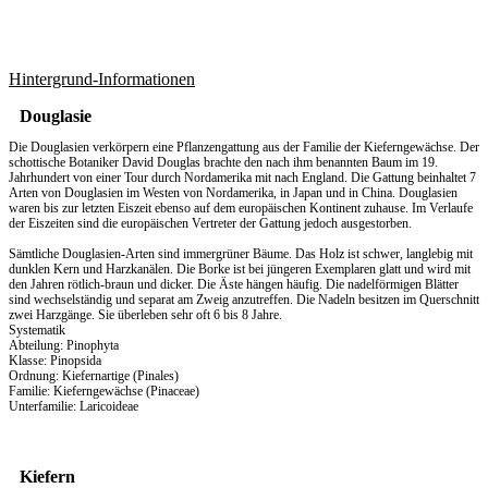
Hintergrund-Informationen
Douglasie
Die Douglasien verkörpern eine Pflanzengattung aus der Familie der Kieferngewächse. Der
schottische Botaniker David Douglas brachte den nach ihm benannten Baum im 19.
Jahrhundert von einer Tour durch Nordamerika mit nach England. Die Gattung beinhaltet 7
Arten von Douglasien im Westen von Nordamerika, in Japan und in China. Douglasien
waren bis zur letzten Eiszeit ebenso auf dem europäischen Kontinent zuhause. Im Verlaufe
der Eiszeiten sind die europäischen Vertreter der Gattung jedoch ausgestorben.
Sämtliche Douglasien-Arten sind immergrüner Bäume. Das Holz ist schwer, langlebig mit
dunklen Kern und Harzkanälen. Die Borke ist bei jüngeren Exemplaren glatt und wird mit
den Jahren rötlich-braun und dicker. Die Äste hängen häufig. Die nadelförmigen Blätter
sind wechselständig und separat am Zweig anzutreffen. Die Nadeln besitzen im Querschnitt
zwei Harzgänge. Sie überleben sehr oft 6 bis 8 Jahre.
Systematik
Abteilung: Pinophyta
Klasse: Pinopsida
Ordnung: Kiefernartige (Pinales)
Familie: Kieferngewächse (Pinaceae)
Unterfamilie: Laricoideae
Kiefern