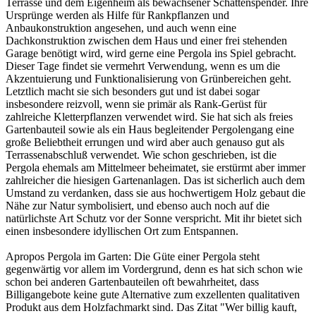
Terrasse und dem Eigenheim als bewachsener Schattenspender. Ihre
Ursprünge werden als Hilfe für Rankpflanzen und
Anbaukonstruktion angesehen, und auch wenn eine
Dachkonstruktion zwischen dem Haus und einer frei stehenden
Garage benötigt wird, wird gerne eine Pergola ins Spiel gebracht.
Dieser Tage findet sie vermehrt Verwendung, wenn es um die
Akzentuierung und Funktionalisierung von Grünbereichen geht.
Letztlich macht sie sich besonders gut und ist dabei sogar
insbesondere reizvoll, wenn sie primär als Rank-Gerüst für
zahlreiche Kletterpflanzen verwendet wird. Sie hat sich als freies
Gartenbauteil sowie als ein Haus begleitender Pergolengang eine
große Beliebtheit errungen und wird aber auch genauso gut als
Terrassenabschluß verwendet. Wie schon geschrieben, ist die
Pergola ehemals am Mittelmeer beheimatet, sie erstürmt aber immer
zahlreicher die hiesigen Gartenanlagen. Das ist sicherlich auch dem
Umstand zu verdanken, dass sie aus hochwertigem Holz gebaut die
Nähe zur Natur symbolisiert, und ebenso auch noch auf die
natürlichste Art Schutz vor der Sonne verspricht. Mit ihr bietet sich
einen insbesondere idyllischen Ort zum Entspannen.
Apropos Pergola im Garten: Die Güte einer Pergola steht
gegenwärtig vor allem im Vordergrund, denn es hat sich schon wie
schon bei anderen Gartenbauteilen oft bewahrheitet, dass
Billigangebote keine gute Alternative zum exzellenten qualitativen
Produkt aus dem Holzfachmarkt sind. Das Zitat "Wer billig kauft,