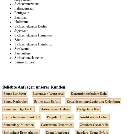
Sichtschutzzäune
Palisadenzaun
Fertigzaun
Zaunbau
Holzzaun
Sichtschutzzaun Berlin
Jägerzaun
Sichtschutzzaun Hannover
Zäune
Sichtschutzzaun Hamburg
Steckzaun
Zaunanlage
Sichtschutzelemente
Lärmschutzzaun
Beliebte Anfragen unserer Kunden:
Zäune Landshut
Lattenzaun Wuppertal
Konstruktionshölzer Köln
Zäune Karlsruhe
Bohlenzaun Erfurt
Kesseldruckimprägnierung Oldenburg
Zaunbeschläge Berlin
Holzterrassen Uelzen
Fertigzäune Kiel
Sichtschutzzaun Frankfurt
Pergola Dortmund
Nordik-Zaun Uelzen
Zaunanlage München
Gartenzaun Osnabrück
Zaunbau Osnabrück
Sichtschutz Bremerhaven
Zäune Lüneburg
Standard-Zäune Erfurt