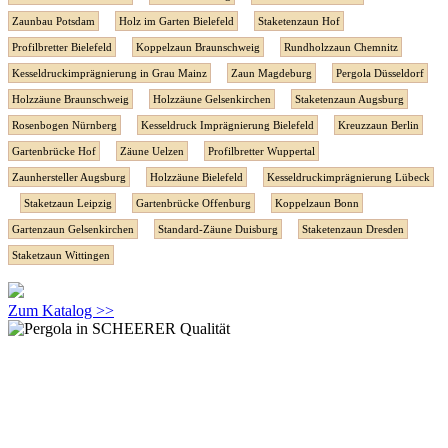
Zaunbau Potsdam
Holz im Garten Bielefeld
Staketenzaun Hof
Profilbretter Bielefeld
Koppelzaun Braunschweig
Rundholzzaun Chemnitz
Kesseldruckimprägnierung in Grau Mainz
Zaun Magdeburg
Pergola Düsseldorf
Holzzäune Braunschweig
Holzzäune Gelsenkirchen
Staketenzaun Augsburg
Rosenbogen Nürnberg
Kesseldruck Imprägnierung Bielefeld
Kreuzzaun Berlin
Gartenbrücke Hof
Zäune Uelzen
Profilbretter Wuppertal
Zaunhersteller Augsburg
Holzzäune Bielefeld
Kesseldruckimprägnierung Lübeck
Staketzaun Leipzig
Gartenbrücke Offenburg
Koppelzaun Bonn
Gartenzaun Gelsenkirchen
Standard-Zäune Duisburg
Staketenzaun Dresden
Staketzaun Wittingen
Zum Katalog >>