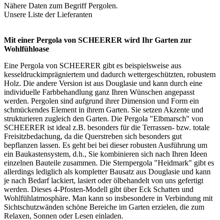
Nähere Daten zum Begriff
Pergolen
.
Unsere Liste der
Lieferanten
Mit einer Pergola von SCHEERER wird Ihr Garten zur
Wohlfühloase
Eine Pergola von SCHEERER gibt es beispielsweise aus
kesseldruckimprägniertem und dadurch wettergeschützten, robustem
Holz. Die andere Version ist aus Douglasie und kann durch eine
individuelle Farbbehandlung ganz Ihren Wünschen angepasst
werden. Pergolen sind aufgrund ihrer Dimension und Form ein
schmückendes Element in ihrem Garten. Sie setzen Akzente und
strukturieren zugleich den Garten. Die Pergola "Elbmarsch" von
SCHEERER ist ideal z.B. besonders für die Terrassen- bzw. totale
Freisitzbedachung, da die Querstreben sich besonders gut
bepflanzen lassen. Es geht bei bei dieser robusten Ausführung um
ein Baukastensystem, d.h., Sie kombinieren sich nach Ihren Ideen
einzelnen Bauteile zusammen. Die Sternpergola "Heidmark" gibt es
allerdings lediglich als kompletter Bausatz aus Douglasie und kann
je nach Bedarf lackiert, lasiert oder ölbehandelt von uns gefertigt
werden. Dieses 4-Pfosten-Modell gibt über Eck Schatten und
Wohlfühlatmosphäre. Man kann so insbesondere in Verbindung mit
Sichtschutzwänden schöne Bereiche im Garten erzielen, die zum
Relaxen, Sonnen oder Lesen einladen.