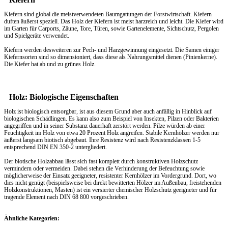
Kiefern sind global die meistverwendeten Baumgattungen der Forstwirtschaft. Kiefern
duften äußerst speziell. Das
Holz
der Kiefern ist meist harzreich und leicht. Die Kiefer wird
im Garten für Carports, Zäune, Tore, Türen, sowie Gartenelemente, Sichtschutz, Pergolen
und Spielgeräte verwendet.
Kiefern werden desweiteren zur Pech- und Harzgewinnung eingesetzt. Die Samen einiger
Kiefernsorten sind so dimensioniert, dass diese als Nahrungsmittel dienen (Pinienkerne).
Die Kiefer hat ab und zu grünes Holz.
Holz: Biologische Eigenschaften
Holz ist biologisch entsorgbar, ist aus diesem Grund aber auch anfällig in Hinblick auf
biologischen Schädlingen. Es kann also zum Beispiel von Insekten, Pilzen oder Bakterien
angegriffen und in seiner Substanz dauerhaft zerstört werden. Pilze würden ab einer
Feuchtigkeit im Holz von etwa 20 Prozent Holz angreifen. Stabile Kernhölzer werden nur
äußerst langsam biotisch abgebaut. Ihre Resistenz wird nach Resistenzklassen 1-5
entsprechend DIN EN 350-2 untergliedert.
Der biotische Holzabbau lässt sich fast komplett durch konstruktiven Holzschutz
vermindern oder vermeiden. Dabei stehen die Verhinderung der Befeuchtung sowie
möglicherweise der Einsatz geeigneter, resistenter Kernhölzer im Vordergrund. Dort, wo
dies nicht genügt (beispielsweise bei direkt bewitterten Hölzer im Außenbau, freistehenden
Holzkonstruktionen, Masten) ist ein versierter chemischer Holzschutz geeigneter und für
tragende Element nach DIN 68 800 vorgeschrieben.
Ähnliche Kategorien: