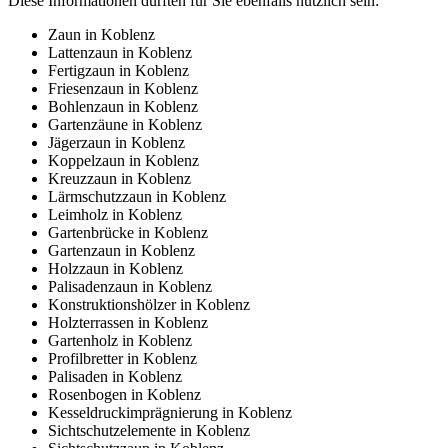
Diese Informationen dürften für Sie ebenfalls nützlich sein:
Zaun in Koblenz
Lattenzaun in Koblenz
Fertigzaun in Koblenz
Friesenzaun in Koblenz
Bohlenzaun in Koblenz
Gartenzäune in Koblenz
Jägerzaun in Koblenz
Koppelzaun in Koblenz
Kreuzzaun in Koblenz
Lärmschutzzaun in Koblenz
Leimholz in Koblenz
Gartenbrücke in Koblenz
Gartenzaun in Koblenz
Holzzaun in Koblenz
Palisadenzaun in Koblenz
Konstruktionshölzer in Koblenz
Holzterrassen in Koblenz
Gartenholz in Koblenz
Profilbretter in Koblenz
Palisaden in Koblenz
Rosenbogen in Koblenz
Kesseldruckimprägnierung in Koblenz
Sichtschutzelemente in Koblenz