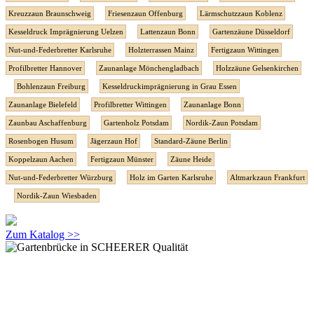
Kreuzzaun Braunschweig
Friesenzaun Offenburg
Lärmschutzzaun Koblenz
Kesseldruck Imprägnierung Uelzen
Lattenzaun Bonn
Gartenzäune Düsseldorf
Nut-und-Federbretter Karlsruhe
Holzterrassen Mainz
Fertigzaun Wittingen
Profilbretter Hannover
Zaunanlage Mönchengladbach
Holzzäune Gelsenkirchen
Bohlenzaun Freiburg
Kesseldruckimprägnierung in Grau Essen
Zaunanlage Bielefeld
Profilbretter Wittingen
Zaunanlage Bonn
Zaunbau Aschaffenburg
Gartenholz Potsdam
Nordik-Zaun Potsdam
Rosenbogen Husum
Jägerzaun Hof
Standard-Zäune Berlin
Koppelzaun Aachen
Fertigzaun Münster
Zäune Heide
Nut-und-Federbretter Würzburg
Holz im Garten Karlsruhe
Altmarkzaun Frankfurt
Nordik-Zaun Wiesbaden
Zum Katalog >>