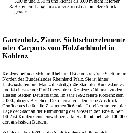
3,00 m und 3,50 m und kleiner als 3,00 m nicht lieferbar.
Bei einem Längenmaß über 3 m ist das mittelere Stück
gerade.
Gartenholz, Zäune, Sichtschutzelemente
oder Carports vom Holzfachhndel in
Koblenz
Koblenz befindet sich am Rhein und ist eine kreisfreie Stadt im im
Norden des Bundeslandes Rheinland-Pfalz. Sie ist hinter
Ludwigshafen und Mainz die drittgrößte Stadt des Bundeslandes
und ist eines seiner fünf Oberzentren. Koblenz zählt man zu den
ältesten Städten Deutschlands. Im Jahr 1992 feierte Koblenz sein
2.000-jähriges Bestehen. Der ehemalige lateinische Ausdruck
Confluentes heißt "die Zusammenfließenden" und kommt von der
Lage der Stadt an der Einmündung der Mosel in den Rhein. Seit
1962 ist Koblenz eine einwohnerstarke Stadt mit mehr als 100.000
dort ansässigen Bürgern.
Seit dem Jahre 2002 ist die Stadt Koblenz mit ihren vielen