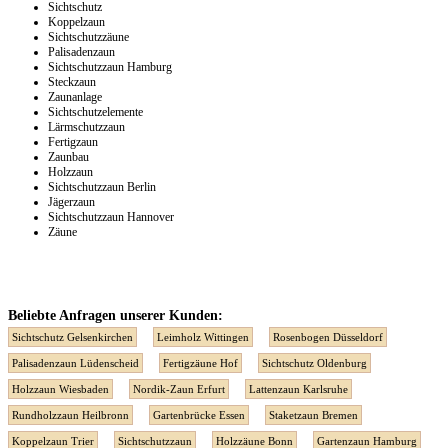
Sichtschutz
Koppelzaun
Sichtschutzzäune
Palisadenzaun
Sichtschutzzaun Hamburg
Steckzaun
Zaunanlage
Sichtschutzelemente
Lärmschutzzaun
Fertigzaun
Zaunbau
Holzzaun
Sichtschutzzaun Berlin
Jägerzaun
Sichtschutzzaun Hannover
Zäune
Beliebte Anfragen unserer Kunden:
Sichtschutz Gelsenkirchen
Leimholz Wittingen
Rosenbogen Düsseldorf
Palisadenzaun Lüdenscheid
Fertigzäune Hof
Sichtschutz Oldenburg
Holzzaun Wiesbaden
Nordik-Zaun Erfurt
Lattenzaun Karlsruhe
Rundholzzaun Heilbronn
Gartenbrücke Essen
Staketzaun Bremen
Koppelzaun Trier
Sichtschutzzaun
Holzzäune Bonn
Gartenzaun Hamburg