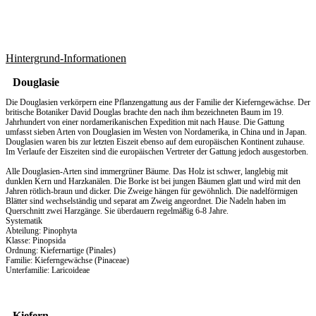
Hintergrund-Informationen
Douglasie
Die Douglasien verkörpern eine Pflanzengattung aus der Familie der Kieferngewächse. Der
britische Botaniker David Douglas brachte den nach ihm bezeichneten Baum im 19.
Jahrhundert von einer nordamerikanischen Expedition mit nach Hause. Die Gattung
umfasst sieben Arten von Douglasien im Westen von Nordamerika, in China und in Japan.
Douglasien waren bis zur letzten Eiszeit ebenso auf dem europäischen Kontinent zuhause.
Im Verlaufe der Eiszeiten sind die europäischen Vertreter der Gattung jedoch ausgestorben.
Alle Douglasien-Arten sind immergrüner Bäume. Das Holz ist schwer, langlebig mit
dunklen Kern und Harzkanälen. Die Borke ist bei jungen Bäumen glatt und wird mit den
Jahren rötlich-braun und dicker. Die Zweige hängen für gewöhnlich. Die nadelförmigen
Blätter sind wechselständig und separat am Zweig angeordnet. Die Nadeln haben im
Querschnitt zwei Harzgänge. Sie überdauern regelmäßig 6-8 Jahre.
Systematik
Abteilung: Pinophyta
Klasse: Pinopsida
Ordnung: Kiefernartige (Pinales)
Familie: Kieferngewächse (Pinaceae)
Unterfamilie: Laricoideae
Kiefern