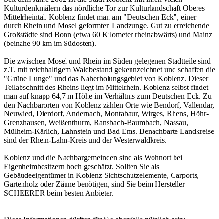
Kulturdenkmälern das nördliche Tor zur Kulturlandschaft Oberes
Mittelrheintal. Koblenz findet man am "Deutschen Eck", einer
durch Rhein und Mosel geformten Landzunge. Gut zu erreichende
Großstädte sind Bonn (etwa 60 Kilometer rheinabwärts) und Mainz
(beinahe 90 km im Südosten).
Die zwischen Mosel und Rhein im Süden gelegenen Stadtteile sind
z.T. mit reichhaltigem Waldbestand gekennzeichnet und schaffen die
"Grüne Lunge" und das Naherholungsgebiet von Koblenz. Dieser
Teilabschnitt des Rheins liegt im Mittelrhein. Koblenz selbst findet
man auf knapp 64,7 m Höhe im Verhältnis zum Deutschen Eck. Zu
den Nachbarorten von Koblenz zählen Orte wie Bendorf, Vallendar,
Neuwied, Dierdorf, Andernach, Montabaur, Wirges, Rhens, Höhr-
Grenzhausen, Weißenthurm, Ransbach-Baumbach, Nassau,
Mülheim-Kärlich, Lahnstein und Bad Ems. Benachbarte Landkreise
sind der Rhein-Lahn-Kreis und der Westerwaldkreis.
Koblenz und die Nachbargemeinden sind als Wohnort bei
Eigenheimbesitzern hoch geschätzt. Sollten Sie als
Gebäudeeigentümer in Koblenz Sichtschutzelemente, Carports,
Gartenholz oder Zäune benötigen, sind Sie beim Hersteller
SCHEERER beim besten Anbieter.