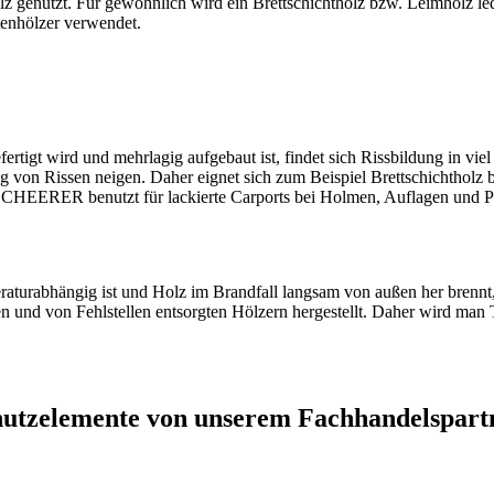
z genutzt. Für gewöhnlich wird ein Brettschichtholz bzw. Leimholz led
tenhölzer verwendet.
rtigt wird und mehrlagig aufgebaut ist, findet sich Rissbildung in vie
g von Rissen neigen. Daher eignet sich zum Beispiel Brettschichtholz 
t. SCHEERER benutzt für lackierte Carports bei Holmen, Auflagen und 
eraturabhängig ist und Holz im Brandfall langsam von außen her brennt,
en und von Fehlstellen entsorgten Hölzern hergestellt. Daher wird man 
hutzelemente von unserem Fachhandelspart