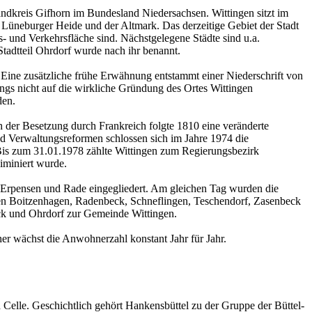
Landkreis Gifhorn im Bundesland Niedersachsen. Wittingen sitzt im
Lüneburger Heide und der Altmark. Das derzeitige Gebiet der Stadt
 und Verkehrsfläche sind. Nächstgelegene Städte sind u.a.
Stadtteil Ohrdorf wurde nach ihr benannt.
 Eine zusätzliche frühe Erwähnung entstammt einer Niederschrift von
ngs nicht auf die wirkliche Gründung des Ortes Wittingen
den.
h der Besetzung durch Frankreich folgte 1810 eine veränderte
d Verwaltungsreformen schlossen sich im Jahre 1974 die
is zum 31.01.1978 zählte Wittingen zum Regierungsbezirk
iminiert wurde.
 Erpensen und Rade eingegliedert. Am gleichen Tag wurden die
 Boitzenhagen, Radenbeck, Schneflingen, Teschendorf, Zasenbeck
ck und Ohrdorf zur Gemeinde Wittingen.
er wächst die Anwohnerzahl konstant Jahr für Jahr.
Celle. Geschichtlich gehört Hankensbüttel zu der Gruppe der Büttel-