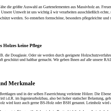
he die größte Auswahl an Gartenelementen aus Massivholz an. Freuen S
Unsere Umwelt ist uns wichtig â wir verarbeiten ausschließlich echte
chützt werden. So entstehen formschöne, besonders pflegeleichte und s
 Holzes keine Pflege
z.B. die Douglasie. Oder sie werden durch geeignete Holzschutzverfa
t geschützt und haltbar gemacht. Wir geben Ihnen auf alle unsere RA
 und Merkmale
 Brettlagen und in der selben Faserrichtung verleimte Hölzer. Die Eben
d i.d.R. im Ingenieurholzbau, also bei hoher statischer Belastung, geb
htholz wird kurz auch gerne BS-Holz oder BSH genannt. Leimholz wird