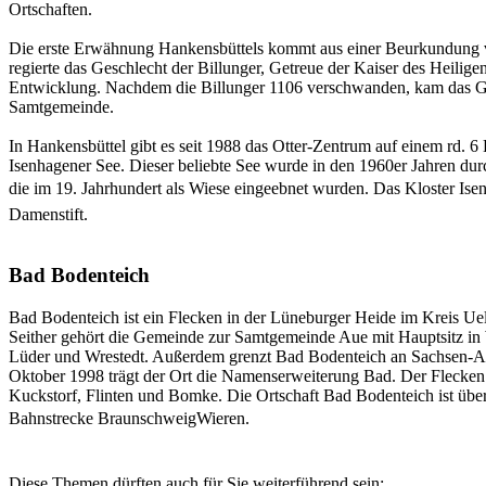
Ortschaften.
Die erste Erwähnung Hankensbüttels kommt aus einer Beurkundung von
regierte das Geschlecht der Billunger, Getreue der Kaiser des Heilig
Entwicklung. Nachdem die Billunger 1106 verschwanden, kam das Gebi
Samtgemeinde.
In Hankensbüttel gibt es seit 1988 das Otter-Zentrum auf einem rd. 6
Isenhagener See. Dieser beliebte See wurde in den 1960er Jahren durch
die im 19. Jahrhundert als Wiese eingeebnet wurden. Das Kloster Isen
Damenstift.
Bad Bodenteich
Bad Bodenteich ist ein Flecken in der Lüneburger Heide im Kreis Uel
Seither gehört die Gemeinde zur Samtgemeinde Aue mit Hauptsitz in
Lüder und Wrestedt. Außerdem grenzt Bad Bodenteich an Sachsen-Anhal
Oktober 1998 trägt der Ort die Namenserweiterung Bad. Der Flecken
Kuckstorf, Flinten und Bomke. Die Ortschaft Bad Bodenteich ist üb
Bahnstrecke BraunschweigWieren.
Diese Themen dürften auch für Sie weiterführend sein: