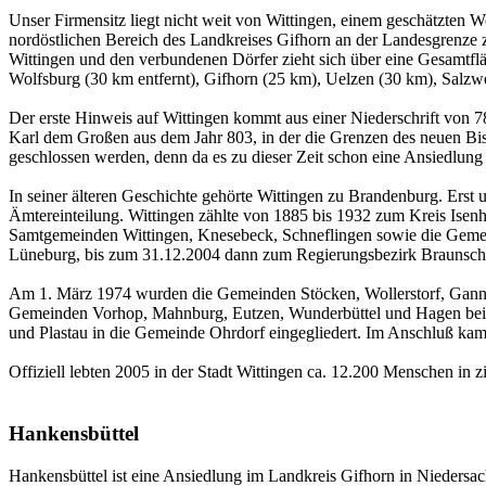
Unser Firmensitz liegt nicht weit von Wittingen, einem geschätzten W
nordöstlichen Bereich des Landkreises Gifhorn an der Landesgrenze 
Wittingen und den verbundenen Dörfer zieht sich über eine Gesamtfl
Wolfsburg (30 km entfernt), Gifhorn (25 km), Uelzen (30 km), Salzwed
Der erste Hinweis auf Wittingen kommt aus einer Niederschrift von 
Karl dem Großen aus dem Jahr 803, in der die Grenzen des neuen Bis
geschlossen werden, denn da es zu dieser Zeit schon eine Ansiedlun
In seiner älteren Geschichte gehörte Wittingen zu Brandenburg. Erst
Ämtereinteilung. Wittingen zählte von 1885 bis 1932 zum Kreis Isen
Samtgemeinden Wittingen, Knesebeck, Schneflingen sowie die Geme
Lüneburg, bis zum 31.12.2004 dann zum Regierungsbezirk Braunschwe
Am 1. März 1974 wurden die Gemeinden Stöcken, Wollerstorf, Ganne
Gemeinden Vorhop, Mahnburg, Eutzen, Wunderbüttel und Hagen bei 
und Plastau in die Gemeinde Ohrdorf eingegliedert. Im Anschluß ka
Offiziell lebten 2005 in der Stadt Wittingen ca. 12.200 Menschen in
Hankensbüttel
Hankensbüttel ist eine Ansiedlung im Landkreis Gifhorn in Niedersac