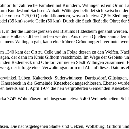
ohnort für zahlreiche Familien mit Kuindern. Wittingen ist ein Or im 
zum Bundesland Sachsen-Anhalt. Wittingen befindet sich zwischen der 
äche von ca. 225,09 Quadratkilometern, wovon in etwa 7,8 % Siedlungs-
el (35 km) sowie Celle (50 km). Durch die Stadt fließt die Ohre; der 
781, in der die Landesgrenzen des Bistums Hildesheim genannt werden.
tums Halberstadt beschrieben werden. Aus diesen Quellen kann allerdi
g namens Wittingau gab, kann eine frühere Gründungszeit vermutet wer
 um 1340 kam der Ort zu Celle und in Folge dessen zu den Welfen. Nac
hagen, der dann im Kreis Gifhorn verschmolz. Im Wege der Gebiets- un
inden Radenbeck und Ohrdorf zur neuen Stadt Wittingen zusammen. B
ig, der infolge einer Verwaltungsreform mit Ablauf dieses Datums el
rwinkel, Lüben, Kakerbeck, Suderwittingen, Darrigsdorf, Glüsingen,
Knesebeck in die Gemeinde Knesebeck angeschlossen. Ebenso wurden
men bereits am 1. April 1974 die neu vergrößerten Gemeinden Knesebe
 zirka 3745 Wohnhäusern mit insgesamt etwa 5.400 Wohneinheiten. Seith
hsen. Die nächstgelegenen Städte sind Uelzen, Wolfsburg, Gifhorn und 