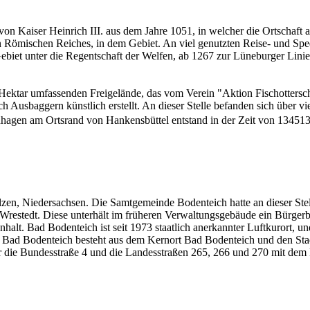
 Kaiser Heinrich III. aus dem Jahre 1051, in welcher die Ortschaft 
en Römischen Reiches, in dem Gebiet. An viel genutzten Reise- und Sped
et unter die Regentschaft der Welfen, ab 1267 zur Lüneburger Linie.
 Hektar umfassenden Freigelände, das vom Verein "Aktion Fischottersch
 Ausbaggern künstlich erstellt. An dieser Stelle befanden sich über vi
hagen am Ortsrand von Hankensbüttel entstand in der Zeit von 13451350
zen, Niedersachsen. Die Samtgemeinde Bodenteich hatte an dieser Stel
 Wrestedt. Diese unterhält im früheren Verwaltungsgebäude ein Bürger
t. Bad Bodenteich ist seit 1973 staatlich anerkannter Luftkurort, und
 Bad Bodenteich besteht aus dem Kernort Bad Bodenteich und den Stad
er die Bundesstraße 4 und die Landesstraßen 265, 266 und 270 mit dem