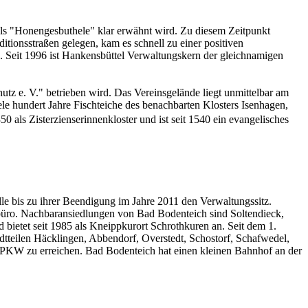
als "Honengesbuthele" klar erwähnt wird. Zu diesem Zeitpunkt
itionsstraßen gelegen, kam es schnell zu einer positiven
 Seit 1996 ist Hankensbüttel Verwaltungskern der gleichnamigen
utz e. V." betrieben wird. Das Vereinsgelände liegt unmittelbar am
ele hundert Jahre Fischteiche des benachbarten Klosters Isenhagen,
 als Zisterzienserinnenkloster und ist seit 1540 ein evangelisches
le bis zu ihrer Beendigung im Jahre 2011 den Verwaltungssitz.
büro. Nachbaransiedlungen von Bad Bodenteich sind Soltendieck,
 bietet seit 1985 als Kneippkurort Schrothkuren an. Seit dem 1.
tteilen Häcklingen, Abbendorf, Overstedt, Schostorf, Schafwedel,
 PKW zu erreichen. Bad Bodenteich hat einen kleinen Bahnhof an der