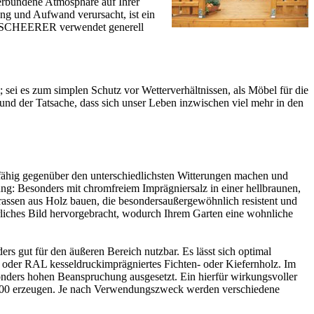
verbundene Atmosphäre auf Ihrer
ung und Aufwand verursacht, ist ein
kt. SCHEERER verwendet generell
; sei es zum simplen Schutz vor Wetterverhältnissen, als Möbel für die
rund der Tatsache, dass sich unser Leben inzwischen viel mehr in den
fähig gegenüber den unterschiedlichsten Witterungen machen und
: Besonders mit chromfreiem Imprägniersalz in einer hellbraunen,
rrassen aus Holz bauen, die besondersaußergewöhnlich resistent und
ürliches Bild hervorgebracht, wodurch Ihrem Garten eine wohnliche
ers gut für den äußeren Bereich nutzbar. Es lässt sich optimal
oder RAL kesseldruckimprägniertes Fichten- oder Kiefernholz. Im
onders hohen Beanspruchung ausgesetzt. Ein hierfür wirkungsvoller
68800 erzeugen. Je nach Verwendungszweck werden verschiedene