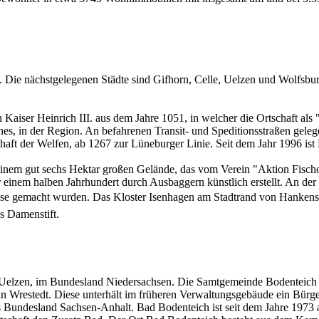
. Die nächstgelegenen Städte sind Gifhorn, Celle, Uelzen und Wolfsbur
 Kaiser Heinrich III. aus dem Jahre 1051, in welcher die Ortschaft a
hes, in der Region. An befahrenen Transit- und Speditionsstraßen gele
haft der Welfen, ab 1267 zur Lüneburger Linie. Seit dem Jahr 1996 i
einem gut sechs Hektar großen Gelände, das vom Verein "Aktion Fischot
einem halben Jahrhundert durch Ausbaggern künstlich erstellt. An der S
ese gemacht wurden. Das Kloster Isenhagen am Stadtrand von Hankensbü
es Damenstift.
 Uelzen, im Bundesland Niedersachsen. Die Samtgemeinde Bodenteich ha
in Wrestedt. Diese unterhält im früheren Verwaltungsgebäude ein Bür
Bundesland Sachsen-Anhalt. Bad Bodenteich ist seit dem Jahre 1973 an