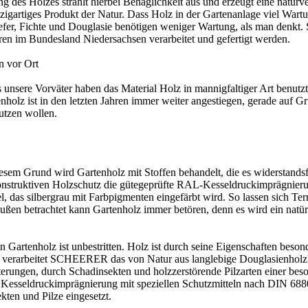
 des Holzes strahlt hierbei Behaglichkeit aus und erzeugt eine natur
inzigartiges Produkt der Natur. Dass Holz in der Gartenanlage viel Wart
iefer, Fichte und Douglasie benötigen weniger Wartung, als man den
hren im Bundesland Niedersachsen verarbeitet und gefertigt werden.
n vor Ort
ts unsere Vorväter haben das Material Holz in mannigfaltiger Art benutzt
nholz ist in den letzten Jahren immer weiter angestiegen, gerade auf G
utzen wollen.
sem Grund wird Gartenholz mit Stoffen behandelt, die es widerstands
truktiven Holzschutz die gütegeprüfte RAL-Kesseldruckimprägnierung
, das silbergrau mit Farbpigmenten eingefärbt wird. So lassen sich Te
n außen betrachtet kann Gartenholz immer betören, denn es wird ein nat
 Gartenholz ist unbestritten. Holz ist durch seine Eigenschaften besond
h verarbeitet SCHEERER das von Natur aus langlebige Douglasienholz 
terungen, durch Schadinsekten und holzzerstörende Pilzarten einer bes
urch Kesseldruckimprägnierung mit speziellen Schutzmitteln nach DIN 
kten und Pilze eingesetzt.