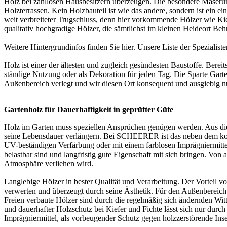
Holz bei zahllosen Hausbesitzern überzeugen. Die besondere Maserung
Holzterrassen
. Kein Holzbauteil ist wie das andere, sondern ist ein e
weit verbreiteter Trugschluss, denn hier vorkommende Hölzer wie K
qualitativ hochgradige Hölzer, die sämtlichst im kleinen Heideort Be
Weitere Hintergrundinfos finden Sie
hier
. Unsere Liste der
Spezialiste
Holz ist einer der ältesten und zugleich gesündesten Baustoffe. Berei
ständige Nutzung oder als Dekoration für jeden Tag. Die Sparte Garte
Außenbereich verlegt und wir diesen Ort konsequent und ausgiebig n
Gartenholz für Dauerhaftigkeit in geprüfter Güte
Holz im Garten muss speziellen Ansprüchen genügen werden. Aus die
seine Lebensdauer verlängern. Bei SCHEERER ist das neben dem kons
UV-beständigen Verfärbung oder mit einem farblosen Imprägniermittel
belastbar sind und langfristig gute Eigenschaft mit sich bringen. Vo
Atmosphäre verliehen wird.
Langlebige Hölzer in bester Qualität und Verarbeitung. Der Vorteil von
verwerten und überzeugt durch seine Ästhetik. Für den Außenbereic
Freien verbaute Hölzer sind durch die regelmäßig sich ändernden Wit
und dauerhafter Holzschutz bei Kiefer und Fichte lässt sich nur d
Imprägniermittel, als vorbeugender Schutz gegen holzzerstörende Inse