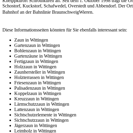
Kneippkurort Schrothkuren an. Seit dem 1. Oktober 1998 trägt die O
Schostorf, Kuckstorf, Schafwedel, Overstedt und Abbendorf. Der Ort
Bahnhof an der Bahnlinie BraunschweigWieren.
Diese Informationsseiten könnten für Sie ebenfalls interessant sein:
Zaun in Wittingen
Gartenzaun in Wittingen
Bohlenzaun in Wittingen
Gartenzäune in Wittingen
Fertigzaun in Wittingen
Holzzaun in Wittingen
Zaunhersteller in Wittingen
Holzterrassen in Wittingen
Friesenzaun in Wittingen
Palisadenzaun in Wittingen
Koppelzaun in Wittingen
Kreuzzaun in Wittingen
Lärmschutzzaun in Wittingen
Lattenzaun in Wittingen
Sichtschutzelemente in Wittingen
Sichtschutzzaun in Wittingen
Jägerzaun in Wittingen
Leimholz in Wittingen