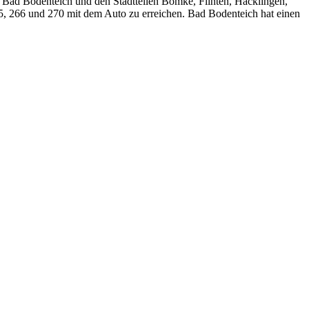
 Bad Bodenteich und den Stadtteilen Bomke, Flinten, Häcklingen,
5, 266 und 270 mit dem Auto zu erreichen. Bad Bodenteich hat einen