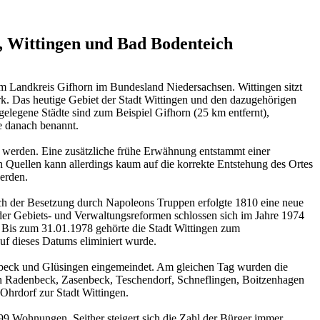
, Wittingen und Bad Bodenteich
 im Landkreis Gifhorn im Bundesland Niedersachsen. Wittingen sitzt
k. Das heutige Gebiet der Stadt Wittingen und den dazugehörigen
elegene Städte sind zum Beispiel Gifhorn (25 km entfernt),
e danach benannt.
n werden. Eine zusätzliche frühe Erwähnung entstammt einer
 Quellen kann allerdings kaum auf die korrekte Entstehung des Ortes
erden.
ach der Besetzung durch Napoleons Truppen erfolgte 1810 eine neue
der Gebiets- und Verwaltungsreformen schlossen sich im Jahre 1974
Bis zum 31.01.1978 gehörte die Stadt Wittingen zum
f dieses Datums eliminiert wurde.
beck und Glüsingen eingemeindet. Am gleichen Tag wurden die
Radenbeck, Zasenbeck, Teschendorf, Schneflingen, Boitzenhagen
hrdorf zur Stadt Wittingen.
9 Wohnungen. Seither steigert sich die Zahl der Bürger immer