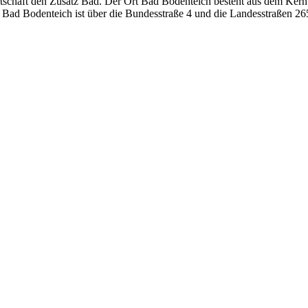
rtschaft den Zusatz Bad. Der Ort Bad Bodenteich besteht aus dem Kern
 Bad Bodenteich ist über die Bundesstraße 4 und die Landesstraßen 26