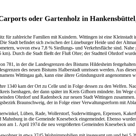
rports oder Gartenholz in Hankensbüttel
tz für zahlreiche Familien mit Kuindern. Wittingen ist eine Kleinstadt
Die Stadt befindet sich zwischen der Lüneburger Heide und der Altmar
ometern, wovon etwa 7,8 % Siedlungs- und Verkehrsfläche sind. Nahe g
km). Durch die Stadt fließt der Fluß Ohre; der Stadtteil Ohrdorf wurd
von 781, in der die Landesgrenzen des Bistums Hildesheim festgehalte
desgrenzen des neuen Bistums Halberstadt umrissen werden. Aus diesen
ng namens Wittingau gab, kann eine ältere Gründungszeit angenommen w
Jahre 1340 kam der Ort zu Celle und in Folge dessen zu den Welfen. N
dkreis Isenhagen, der dann später im Kreis Gifhorn mündete. Im Wege 
einden Ohrdorf und Radenbeck zur neuen Stadt Wittingen zusammen. 
bezirk Braunschweig, der in Folge einer Verwaltungsreform mit Ablau
rwinkel, Lüben, Rade, Wollerstorf, Suderwittingen, Erpensen, Kaker
d Mahnburg in die Gemeinde Knesebeck eingemeindet. Ebenso wurden 
chon am 1. April 1974 die neu vergrößerten Gemeinden Knesebeck und O
 Bewohner in etwa 3745 Wohnimmobilien mit insgesamt um und bei 5.39