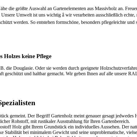
he die größte Auswahl an Gartenelementen aus Massivholz an. Freuen S
Unsere Umwelt ist uns wichtig â wir verarbeiten ausschließlich echte
chützt werden. So entstehen formschöne, besonders pflegeleichte und s
 Holzes keine Pflege
z.B. die Douglasie. Oder sie werden durch geeignete Holzschutzverfa
t geschützt und haltbar gemacht. Wir geben Ihnen auf alle unsere RA
pezialisten
tück gemeint. Der Begriff Gartenholz meint genauer gesagt jedwedes 
cher Rohstoff, mit rustikaler Ausstrahlung für Ihren Gartenbereich.
Rostoff Holz gibt Ihrem Grundstück ein individuelles Aussehen. Der na
rke Stabilität bei minimalem Gewicht und seine unproblematische, viels