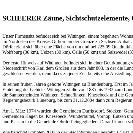
SCHEERER Zäune, Sichtschutzelemente, Ca
Unser Firmensitz befindet sich bei Wittingen, einem begehrten Wohnsi
im Nordosten des Kreises Gifhorn an der Grenze zu Sachsen-Anhalt. 
Dörfer zieht sich über eine Fläche von um und bei 225,09 Quadratkil
Wolfsburg (30 km), Uelzen (30 km), Celle (50 km) und Salzwedel (35 
Der erste Hinweis auf Wittingen befindet sich in einer Beurkundung 
Niederschrift von Karl dem Großen aus dem Jahr 803, in der die Lan
geschlossen werden, denn da es zu jener Zeit bereits eine Ansiedlu
In seinen frühen Jahren gehörte Wittingen zu Brandenburg. Erst im 
Einteilung der Gebiete. Wittingen zählte von 1885 bis 1932 zum Lan
die Samtgemeinden Wittingen, Schneflingen, Knesebeck und die Gem
Regierungsbezirk Lüneburg, bis zum 31.12.2004 dann zum Regierungs
Am 1. März 1974 wurden die Gemeinden Darrigsdorf, Stöcken, Ganne
Gemeinden Hagen bei Knesebeck, Wunderbüttel, Vorhop, Eutzen un
und Plastau in die Gemeinde Ohrdorf eingegliedert. Darauf kamen s
Wie berichtet wohnten 2005 in der Stadt Wittingen ungefähr 12.300