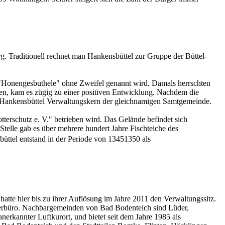
g. Traditionell rechnet man Hankensbüttel zur Gruppe der Büttel-
ls "Honengesbuthele" ohne Zweifel genannt wird. Damals herrschten
gen, kam es zügig zu einer positiven Entwicklung. Nachdem die
st Hankensbüttel Verwaltungskern der gleichnamigen Samtgemeinde.
terschutz e. V." betrieben wird. Das Gelände befindet sich
telle gab es über mehrere hundert Jahre Fischteiche des
ttel entstand in der Periode von 13451350 als
tte hier bis zu ihrer Auflösung im Jahre 2011 den Verwaltungssitz.
gerbüro. Nachbargemeinden von Bad Bodenteich sind Lüder,
erkannter Luftkurort, und bietet seit dem Jahre 1985 als