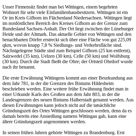
Unser Firmensitz findet man bei Wittingen, einem begehrten
Wohnort für sehr viele Einfamilienhausbesitzern. Wittingen ist ein
Or im Kreis Gifhorn im Flächenland Niedersachsen. Wittingen liegt
im nordöstlichen Bereich des Kreises Gifhorn an der Grenze zum
Bundesland Sachsen-Anhalt. Der Ort liegt zwischen der Lüneburger
Heide und der Altmark. Das aktuelle Gebiet von Wittingen und den
benachbarten Dörfer erstreckt sich über eine Fläche von gut 225,09
qkm, wovon knapp 7,8 % Siedlungs- und Verkehrsfläche sind.
Nächstgelegene Städte sind zum Beispiel Gifhorn (25 km entfernt),
Salzwedel (35 km), Uelzen (30 km), Celle (50 km) und Wolfsburg
(30 km). Durch die Stadt fließt die Ohre; der Ortsteil Ohrdorf wurde
nach ihr benannt.
Die erste Erwähnung Wittingens kommt aus einer Beurkundung aus
dem Jahr 781, in der die Grenzen des Bistums Hildesheim
beschrieben werden. Eine weitere frühe Erwähnung findet man in
einer Urkunde Karls des Großen aus dem Jahr 803, in der die
Landesgrenzen des neuen Bistums Halberstadt genannt werden. Aus
diesen Erwähnungen kann jedoch nicht auf die tatsächliche
Gründungszeit des Ortes Wittingen geschlossen werden, denn da es
damals bereits eine Ansiedlung namens Wittingau gab, kann eine
ältere Gründungszeit angenommen werden.
In seinen frühen Jahren gehörte Wittingen zu Brandenburg. Erst