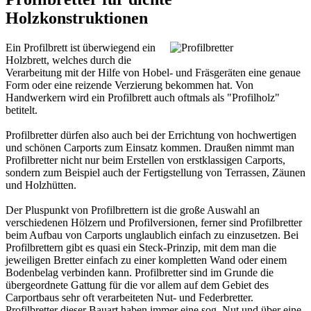
Holzkonstruktionen
Ein Profilbrett ist überwiegend ein
Holzbrett, welches durch die
Verarbeitung mit der Hilfe von Hobel- und Fräsgeräten eine genaue
Form oder eine reizende Verzierung bekommen hat. Von
Handwerkern wird ein Profilbrett auch oftmals als "Profilholz"
betitelt.
Profilbretter dürfen also auch bei der Errichtung von hochwertigen
und schönen
Carports
zum Einsatz kommen. Draußen nimmt man
Profilbretter nicht nur beim Erstellen von erstklassigen Carports,
sondern zum Beispiel auch der Fertigstellung von Terrassen, Zäunen
und Holzhütten.
Der Pluspunkt von Profilbrettern ist die große Auswahl an
verschiedenen Hölzern und Profilversionen, ferner sind Profilbretter
beim Aufbau von Carports unglaublich einfach zu einzusetzen. Bei
Profilbrettern gibt es quasi ein Steck-Prinzip, mit dem man die
jeweiligen Bretter einfach zu einer kompletten Wand oder einem
Bodenbelag verbinden kann. Profilbretter sind im Grunde die
übergeordnete Gattung für die vor allem auf dem Gebiet des
Carportbaus sehr oft verarbeiteten
Nut- und Federbretter
.
Profilbretter dieser Bauart haben immer eine sog. Nut und über eine