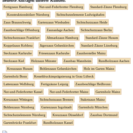
Beliebte Anfragen unserer Kunden:
Fertigzaun Hamburg
Nut-und-Federbretter Flensburg
Standard-Zäune Flensburg
Konstruktionshölzer Nürnberg
Sichtschutzelemente Ludwigshafen
Zaun Braunschweig
Gartenzaun Wiesbaden
Sichtschutzzaun Heide
Zaunbeschläge Offenburg
Zaunanlage Aachen
Sichtschutzzaun Berlin
Sichtschutzzaun Frankfurt
Altmarkzaun Hamburg
Standard-Zäune Husum
Koppelzaun Koblenz
Jägerzaun Gelsenkirchen
Standard-Zäune Lüneburg
Steckzaun Karlsruhe
Friesenzaun Karlsruhe
Zaunhersteller Mainz
Steckzaun Kiel
Holzzaun Münster
Zaunbau Mannheim
Rundholzzaun Aachen
Kreuzzaun Husum
Bohlenzaun Gelsenkirchen
Holz im Garten Mainz
Gartenholz Bonn
Kesseldruckimprägnierung in Grau Lübeck
Lattenzaun Wolfsburg
Fertigzäune Leipzig
Zaunbeschläge Heilbronn
Nut-und-Federbretter Kassel
Nut-und-Federbretter Mainz
Gartenholz Mainz
Kreuzzaun Wittingen
Sichtschutzzaun Bremen
Staketzaun Mainz
Bohlenzaun Nürnberg
Gartenzaun Ingolstadt
Gartenholz München
Sichtschutzelemente Nürnberg
Kreuzzaun Düsseldorf
Zaunbau Dortmund
Gartenbrücke Frankfurt
Rundholzzaun Kassel