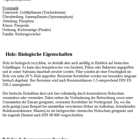
Systematik
Unterreich: Gefäßpflanzen (Tracheobionta)
Überabteilung: Samenpflanzen (Spermatophyta)
Abteilung: Pinophyta
Klasse: Pinopsida
Ordnung: Kiefernartige (Pinales)
Familie: Kieferngewächse
Holz: Biologische Eigenschaften
Holz ist biologisch recyclebar, ist deshalb aber auch anfällig in Hinblick auf biotischen
Schädlingen. Es kann also beispielsweise von Insekten, Pilzen oder Bakterien angegriffen
und in seiner Substanz dauerhaft zerstört werden. Pilze würden ab einer Feuchtigkeit im
Holz von zirka 20 % Holz angreifen. Resistente Kernhölzer werden nur besonders langsam
biotisch abgebaut. Ihre Resistenz wird nach Resistenzklassen 1-5 entsprechend DIN EN
350-2 untergliedert.
Der biotische Holzabbau lässt sich fast vollständig durch konstruktiven Holzschutz
vermindern oder vermeiden. Dabei stehen die Verhinderung der Befeuchtung sowie unter
Umsatänden der Einsatz geeigneter, resistenter Kernhölzer im Vordergrund. Da, wo das
nicht genügt (zum Beispiel bei unmittelbar verwitterten Hölzer im Außenbau, freistehenden
Holzkonstruktionen, Masten) ist ein fachgerechter chemischer Holzschutz geeigneter und
für tragende Element nach DIN 68 800 vorgeschrieben.