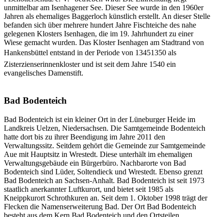
unmittelbar am Isenhagener See. Dieser See wurde in den 1960er
Jahren als ehemaliges Baggerloch künstlich erstellt. An dieser Stelle
befanden sich über mehrere hundert Jahre Fischteiche des nahe
gelegenen Klosters Isenhagen, die im 19. Jahrhundert zu einer
Wiese gemacht wurden. Das Kloster Isenhagen am Stadtrand von
Hankensbüttel entstand in der Periode von 13451350 als
Zisterzienserinnenkloster und ist seit dem Jahre 1540 ein
evangelisches Damenstift.
Bad Bodenteich
Bad Bodenteich ist ein kleiner Ort in der Lüneburger Heide im
Landkreis Uelzen, Niedersachsen. Die Samtgemeinde Bodenteich
hatte dort bis zu ihrer Beendigung im Jahre 2011 den
Verwaltungssitz. Seitdem gehört die Gemeinde zur Samtgemeinde
Aue mit Hauptsitz in Wrestedt. Diese unterhält im ehemaligen
Verwaltungsgebäude ein Bürgerbüro. Nachbarorte von Bad
Bodenteich sind Lüder, Soltendieck und Wrestedt. Ebenso grenzt
Bad Bodenteich an Sachsen-Anhalt. Bad Bodenteich ist seit 1973
staatlich anerkannter Luftkurort, und bietet seit 1985 als
Kneippkurort Schrothkuren an. Seit dem 1. Oktober 1998 trägt der
Flecken die Namenserweiterung Bad. Der Ort Bad Bodenteich
besteht aus dem Kern Bad Bodenteich und den Ortsteilen