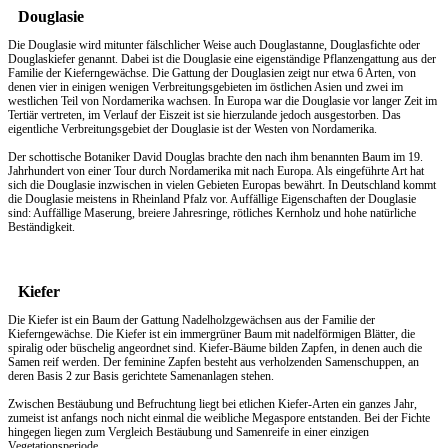
Douglasie
Die Douglasie wird mitunter fälschlicher Weise auch Douglastanne, Douglasfichte oder
Douglaskiefer genannt. Dabei ist die Douglasie eine eigenständige Pflanzengattung aus der
Familie der Kieferngewächse. Die Gattung der Douglasien zeigt nur etwa 6 Arten, von
denen vier in einigen wenigen Verbreitungsgebieten im östlichen Asien und zwei im
westlichen Teil von Nordamerika wachsen. In Europa war die Douglasie vor langer Zeit im
Tertiär vertreten, im Verlauf der Eiszeit ist sie hierzulande jedoch ausgestorben. Das
eigentliche Verbreitungsgebiet der Douglasie ist der Westen von Nordamerika.
Der schottische Botaniker David Douglas brachte den nach ihm benannten Baum im 19.
Jahrhundert von einer Tour durch Nordamerika mit nach Europa. Als eingeführte Art hat
sich die Douglasie inzwischen in vielen Gebieten Europas bewährt. In Deutschland kommt
die Douglasie meistens in Rheinland Pfalz vor. Auffällige Eigenschaften der Douglasie
sind: Auffällige Maserung, breiere Jahresringe, rötliches Kernholz und hohe natürliche
Beständigkeit.
Kiefer
Die Kiefer ist ein Baum der Gattung Nadelholzgewächsen aus der Familie der
Kieferngewächse. Die Kiefer ist ein immergrüner Baum mit nadelförmigen Blätter, die
spiralig oder büschelig angeordnet sind. Kiefer-Bäume bilden Zapfen, in denen auch die
Samen reif werden. Der feminine Zapfen besteht aus verholzenden Samenschuppen, an
deren Basis 2 zur Basis gerichtete Samenanlagen stehen.
Zwischen Bestäubung und Befruchtung liegt bei etlichen Kiefer-Arten ein ganzes Jahr,
zumeist ist anfangs noch nicht einmal die weibliche Megaspore entstanden. Bei der Fichte
hingegen liegen zum Vergleich Bestäubung und Samenreife in einer einzigen
Vegetationsperiode.