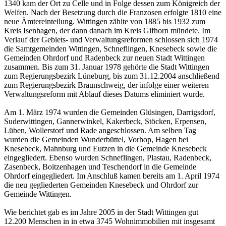
1340 kam der Ort zu Celle und in Folge dessen zum Königreich der
Welfen. Nach der Besetzung durch die Franzosen erfolgte 1810 eine
neue Ämtereinteilung. Wittingen zählte von 1885 bis 1932 zum
Kreis Isenhagen, der dann danach im Kreis Gifhorn mündete. Im
Verlauf der Gebiets- und Verwaltungsreformen schlossen sich 1974
die Samtgemeinden Wittingen, Schneflingen, Knesebeck sowie die
Gemeinden Ohrdorf und Radenbeck zur neuen Stadt Wittingen
zusammen. Bis zum 31. Januar 1978 gehörte die Stadt Wittingen
zum Regierungsbezirk Lüneburg, bis zum 31.12.2004 anschließend
zum Regierungsbezirk Braunschweig, der infolge einer weiteren
Verwaltungsreform mit Ablauf dieses Datums eliminiert wurde.
Am 1. März 1974 wurden die Gemeinden Glüsingen, Darrigsdorf,
Suderwittingen, Gannerwinkel, Kakerbeck, Stöcken, Erpensen,
Lüben, Wollerstorf und Rade angeschlossen. Am selben Tag
wurden die Gemeinden Wunderbüttel, Vorhop, Hagen bei
Knesebeck, Mahnburg und Eutzen in die Gemeinde Knesebeck
eingegliedert. Ebenso wurden Schneflingen, Plastau, Radenbeck,
Zasenbeck, Boitzenhagen und Teschendorf in die Gemeinde
Ohrdorf eingegliedert. Im Anschluß kamen bereits am 1. April 1974
die neu gegliederten Gemeinden Knesebeck und Ohrdorf zur
Gemeinde Wittingen.
Wie berichtet gab es im Jahre 2005 in der Stadt Wittingen gut
12.200 Menschen in in etwa 3745 Wohnimmobilien mit insgesamt