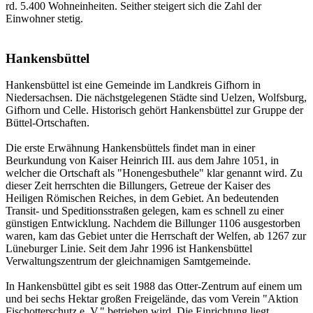
rd. 5.400 Wohneinheiten. Seither steigert sich die Zahl der
Einwohner stetig.
Hankensbüttel
Hankensbüttel ist eine Gemeinde im Landkreis Gifhorn in
Niedersachsen. Die nächstgelegenen Städte sind Uelzen, Wolfsburg,
Gifhorn und Celle. Historisch gehört Hankensbüttel zur Gruppe der
Büttel-Ortschaften.
Die erste Erwähnung Hankensbüttels findet man in einer
Beurkundung von Kaiser Heinrich III. aus dem Jahre 1051, in
welcher die Ortschaft als "Honengesbuthele" klar genannt wird. Zu
dieser Zeit herrschten die Billungers, Getreue der Kaiser des
Heiligen Römischen Reiches, in dem Gebiet. An bedeutenden
Transit- und Speditionsstraßen gelegen, kam es schnell zu einer
günstigen Entwicklung. Nachdem die Billunger 1106 ausgestorben
waren, kam das Gebiet unter die Herrschaft der Welfen, ab 1267 zur
Lüneburger Linie. Seit dem Jahr 1996 ist Hankensbüttel
Verwaltungszentrum der gleichnamigen Samtgemeinde.
In Hankensbüttel gibt es seit 1988 das Otter-Zentrum auf einem um
und bei sechs Hektar großen Freigelände, das vom Verein "Aktion
Fischotterschutz e. V." betrieben wird. Die Einrichtung liegt