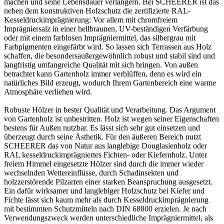
machen und seine Lebensdauer verlängern. Bei SCHEERER ist das
neben dem konstruktiven Holzschutz die zertifizierte RAL-
Kesseldruckimprägnierung: Vor allem mit chromfreiem
Imprägniersalz in einer hellbraunen, UV-beständigen Verfärbung
oder mit einem farblosen Imprägniermittel, das silbergrau mit
Farbpigmenten eingefärbt wird. So lassen sich Terrassen aus Holz
schaffen, die besondersaußergewöhnlich robust und stabil sind und
langfristig umfangreiche Qualität mit sich bringen. Von außen
betrachtet kann Gartenholz immer verblüffen, denn es wird ein
natürliches Bild erzeugt, wodurch Ihrem Gartenbereich eine warme
Atmosphäre verliehen wird.
Robuste Hölzer in bester Qualität und Verarbeitung. Das Argument
von Gartenholz ist unbestritten. Holz ist wegen seiner Eigenschaften
bestens für Außen nutzbar. Es lässt sich sehr gut einsetzen und
überzeugt durch seine Ästhetik. Für den äußeren Bereich nutzt
SCHEERER das von Natur aus langlebige Douglasienholz oder
RAL kesseldruckimprägniertes Fichten- oder Kiefernholz. Unter
freiem Himmel eingesetzte Hölzer sind durch die immer wieder
wechselnden Wettereinflüsse, durch Schadinsekten und
holzzerstörende Pilzarten einer starken Beanspruchung ausgesetzt.
Ein dafür wirksamer und langlebiger Holzschutz bei Kiefer und
Fichte lässt sich kaum mehr als durch Kesseldruckimprägnierung
mit bestimmten Schutzmitteln nach DIN 68800 erzielen. Je nach
Verwendungszweck werden unterschiedliche Imprägniermittel, als