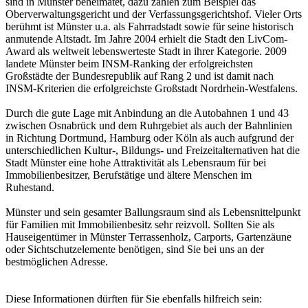
sind in Münster beheimatet, dazu zählen zum Beispiel das
Oberverwaltungsgericht und der Verfassungsgerichtshof. Vieler Orts
berühmt ist Münster u.a. als Fahrradstadt sowie für seine historisch
anmutende Altstadt. Im Jahre 2004 erhielt die Stadt den LivCom-
Award als weltweit lebenswerteste Stadt in ihrer Kategorie. 2009
landete Münster beim INSM-Ranking der erfolgreichsten
Großstädte der Bundesrepublik auf Rang 2 und ist damit nach
INSM-Kriterien die erfolgreichste Großstadt Nordrhein-Westfalens.
Durch die gute Lage mit Anbindung an die Autobahnen 1 und 43
zwischen Osnabrück und dem Ruhrgebiet als auch der Bahnlinien
in Richtung Dortmund, Hamburg oder Köln als auch aufgrund der
unterschiedlichen Kultur-, Bildungs- und Freizeitalternativen hat die
Stadt Münster eine hohe Attraktivität als Lebensraum für bei
Immobilienbesitzer, Berufstätige und ältere Menschen im
Ruhestand.
Münster und sein gesamter Ballungsraum sind als Lebensnittelpunkt
für Familien mit Immobilienbesitz sehr reizvoll. Sollten Sie als
Hauseigentümer in Münster Terrassenholz, Carports, Gartenzäune
oder Sichtschutzelemente benötigen, sind Sie bei uns an der
bestmöglichen Adresse.
Diese Informationen dürften für Sie ebenfalls hilfreich sein: