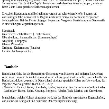
spiralig oder büschelig angeordnet sind. Kiefer-Pflanzen bilden Zapfen, in denen auch die
Samen reifen. Der feminine Zapfen besteht aus verholzenden Samenschuppen, an deren
Basis 2 zur Basis gerichtete Samenanlagen stehen.
Zwischen Bestäubung und Befruchtung vergeht bei zahlreichen Kiefer-Bäumen ein
vollständiges Jahr, oftmals ist zu Beginn noch nicht einmal die weibliche Megaspore
herausgebildet. Bei der Fichte hingegen liegen zum Vergleich Bestäubung und Samenreife
in einer einzigen Vegetationsperiode.
Systematik
Unterreich: Gefäßpflanzen (Tracheobionta)
Überabteilung: Samenpflanzen (Spermatophyta)
Abteilung: Pinophyta
Klasse: Pinopsida
Ordnung: Kiefernartige (Pinales)
Familie: Kieferngewächse
Bauholz
Bauholz ist Holz, das als Baustoff zur Errichtung von Häusern und anderen Bauwerken
zum Einsatz kommt. Je nach Form und Verarbeitungsgrad wird zwischen unterschiedlichen
Bauholzprodukten getrennt. In Deutschland sind nur spezielle Hölzer zur Verwendung für
tragende Zwecke gestattet (nach DIN 1052):
- Nadelholz: Fichte, Lärche, Douglasie, Kiefer, Southern Pine, Tanne sowie Yellow Cedar.
- Laubhölzer: Buche, Eiche, Keruing, Bongossi, Afzelia, Teak, Merbau und Greenheart.
Je nachdem, welche Holzart eingesetzt wird, hat das Bauholz verschiedene Eigenschaften,
vor allem was Festigkeit und natürliche Dauerhaftigkeit anbelangt.