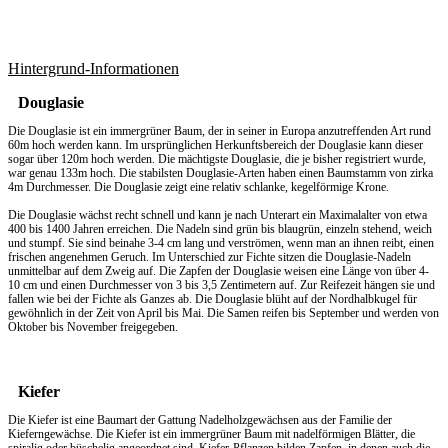
Hintergrund-Informationen
Douglasie
Die Douglasie ist ein immergrüner Baum, der in seiner in Europa anzutreffenden Art rund
60m hoch werden kann. Im ursprünglichen Herkunftsbereich der Douglasie kann dieser
sogar über 120m hoch werden. Die mächtigste Douglasie, die je bisher registriert wurde,
war genau 133m hoch. Die stabilsten Douglasie-Arten haben einen Baumstamm von zirka
4m Durchmesser. Die Douglasie zeigt eine relativ schlanke, kegelförmige Krone.
Die Douglasie wächst recht schnell und kann je nach Unterart ein Maximalalter von etwa
400 bis 1400 Jahren erreichen. Die Nadeln sind grün bis blaugrün, einzeln stehend, weich
und stumpf. Sie sind beinahe 3-4 cm lang und verströmen, wenn man an ihnen reibt, einen
frischen angenehmen Geruch. Im Unterschied zur Fichte sitzen die Douglasie-Nadeln
unmittelbar auf dem Zweig auf. Die Zapfen der Douglasie weisen eine Länge von über 4-
10 cm und einen Durchmesser von 3 bis 3,5 Zentimetern auf. Zur Reifezeit hängen sie und
fallen wie bei der Fichte als Ganzes ab. Die Douglasie blüht auf der Nordhalbkugel für
gewöhnlich in der Zeit von April bis Mai. Die Samen reifen bis September und werden von
Oktober bis November freigegeben.
Kiefer
Die Kiefer ist eine Baumart der Gattung Nadelholzgewächsen aus der Familie der
Kieferngewächse. Die Kiefer ist ein immergrüner Baum mit nadelförmigen Blätter, die