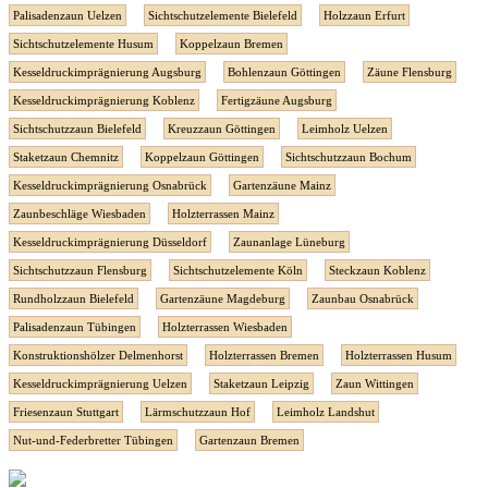
Palisadenzaun Uelzen
Sichtschutzelemente Bielefeld
Holzzaun Erfurt
Sichtschutzelemente Husum
Koppelzaun Bremen
Kesseldruckimprägnierung Augsburg
Bohlenzaun Göttingen
Zäune Flensburg
Kesseldruckimprägnierung Koblenz
Fertigzäune Augsburg
Sichtschutzzaun Bielefeld
Kreuzzaun Göttingen
Leimholz Uelzen
Staketzaun Chemnitz
Koppelzaun Göttingen
Sichtschutzzaun Bochum
Kesseldruckimprägnierung Osnabrück
Gartenzäune Mainz
Zaunbeschläge Wiesbaden
Holzterrassen Mainz
Kesseldruckimprägnierung Düsseldorf
Zaunanlage Lüneburg
Sichtschutzzaun Flensburg
Sichtschutzelemente Köln
Steckzaun Koblenz
Rundholzzaun Bielefeld
Gartenzäune Magdeburg
Zaunbau Osnabrück
Palisadenzaun Tübingen
Holzterrassen Wiesbaden
Konstruktionshölzer Delmenhorst
Holzterrassen Bremen
Holzterrassen Husum
Kesseldruckimprägnierung Uelzen
Staketzaun Leipzig
Zaun Wittingen
Friesenzaun Stuttgart
Lärmschutzzaun Hof
Leimholz Landshut
Nut-und-Federbretter Tübingen
Gartenzaun Bremen