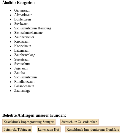
Ähnliche Kategorien:
Gartenzaun
Altmarkzaun
Bohlenzaun
Steckzaun
Sichtschutzzaun Hamburg
Sichtschutzelemente
Zaunhersteller
Kreuzzaun
Koppelzaun
Lattenzaun
Zaunbeschläge
Staketzaun
Sichtschutz
Jägerzaun
Zaunbau
Sichtschutzzaun
Rundholzzaun
Palisadenzaun
Zaunanlage
Beliebte Anfragen unserer Kunden:
Kesseldruck Imprägnierung Stuttgart
Sichtschutz Gelsenkirchen
Leimholz Tübingen
Lattenzaun Hof
Kesseldruck Imprägnierung Frankfurt