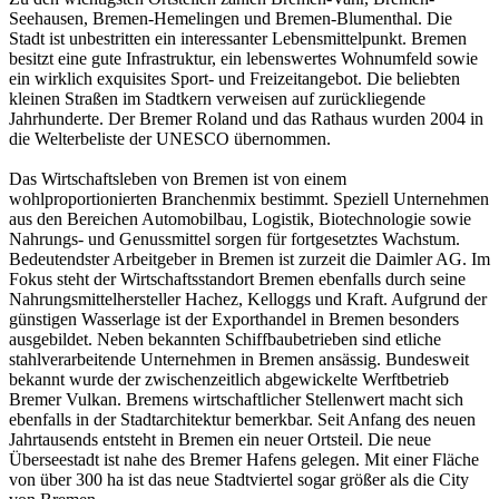
Seehausen, Bremen-Hemelingen und Bremen-Blumenthal. Die
Stadt ist unbestritten ein interessanter Lebensmittelpunkt. Bremen
besitzt eine gute Infrastruktur, ein lebenswertes Wohnumfeld sowie
ein wirklich exquisites Sport- und Freizeitangebot. Die beliebten
kleinen Straßen im Stadtkern verweisen auf zurückliegende
Jahrhunderte. Der Bremer Roland und das Rathaus wurden 2004 in
die Welterbeliste der UNESCO übernommen.
Das Wirtschaftsleben von Bremen ist von einem
wohlproportionierten Branchenmix bestimmt. Speziell Unternehmen
aus den Bereichen Automobilbau, Logistik, Biotechnologie sowie
Nahrungs- und Genussmittel sorgen für fortgesetztes Wachstum.
Bedeutendster Arbeitgeber in Bremen ist zurzeit die Daimler AG. Im
Fokus steht der Wirtschaftsstandort Bremen ebenfalls durch seine
Nahrungsmittelhersteller Hachez, Kelloggs und Kraft. Aufgrund der
günstigen Wasserlage ist der Exporthandel in Bremen besonders
ausgebildet. Neben bekannten Schiffbaubetrieben sind etliche
stahlverarbeitende Unternehmen in Bremen ansässig. Bundesweit
bekannt wurde der zwischenzeitlich abgewickelte Werftbetrieb
Bremer Vulkan. Bremens wirtschaftlicher Stellenwert macht sich
ebenfalls in der Stadtarchitektur bemerkbar. Seit Anfang des neuen
Jahrtausends entsteht in Bremen ein neuer Ortsteil. Die neue
Überseestadt ist nahe des Bremer Hafens gelegen. Mit einer Fläche
von über 300 ha ist das neue Stadtviertel sogar größer als die City