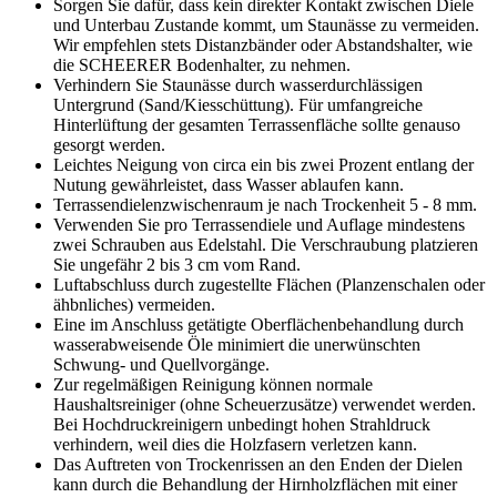
Sorgen Sie dafür, dass kein direkter Kontakt zwischen Diele
und Unterbau Zustande kommt, um Staunässe zu vermeiden.
Wir empfehlen stets Distanzbänder oder Abstandshalter, wie
die SCHEERER Bodenhalter, zu nehmen.
Verhindern Sie Staunässe durch wasserdurchlässigen
Untergrund (Sand/Kiesschüttung). Für umfangreiche
Hinterlüftung der gesamten Terrassenfläche sollte genauso
gesorgt werden.
Leichtes Neigung von circa ein bis zwei Prozent entlang der
Nutung gewährleistet, dass Wasser ablaufen kann.
Terrassendielenzwischenraum je nach Trockenheit 5 - 8 mm.
Verwenden Sie pro Terrassendiele und Auflage mindestens
zwei Schrauben aus Edelstahl. Die Verschraubung platzieren
Sie ungefähr 2 bis 3 cm vom Rand.
Luftabschluss durch zugestellte Flächen (Planzenschalen oder
ähbnliches) vermeiden.
Eine im Anschluss getätigte Oberflächenbehandlung durch
wasserabweisende Öle minimiert die unerwünschten
Schwung- und Quellvorgänge.
Zur regelmäßigen Reinigung können normale
Haushaltsreiniger (ohne Scheuerzusätze) verwendet werden.
Bei Hochdruckreinigern unbedingt hohen Strahldruck
verhindern, weil dies die Holzfasern verletzen kann.
Das Auftreten von Trockenrissen an den Enden der Dielen
kann durch die Behandlung der Hirnholzflächen mit einer