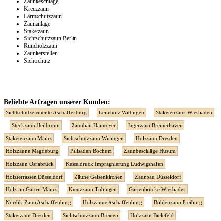
Zaunbeschläge
Kreuzzaun
Lärmschutzzaun
Zaunanlage
Staketzaun
Sichtschutzzaun Berlin
Rundholzzaun
Zaunhersteller
Sichtschutz
Beliebte Anfragen unserer Kunden:
Sichtschutzelemente Aschaffenburg
Leimholz Wittingen
Staketenzaun Wiesbaden
Steckzaun Heilbronn
Zaunbau Hannover
Jägerzaun Bremerhaven
Staketenzaun Mainz
Sichtschutzzaun Wittingen
Holzzaun Dresden
Holzzäune Magdeburg
Palisaden Bochum
Zaunbeschläge Husum
Holzzaun Osnabrück
Kesseldruck Imprägnierung Ludwigshafen
Holzterrassen Düsseldorf
Zäune Gelsenkirchen
Zaunbau Düsseldorf
Holz im Garten Mainz
Kreuzzaun Tübingen
Gartenbrücke Wiesbaden
Nordik-Zaun Aschaffenburg
Holzzäune Aschaffenburg
Bohlenzaun Freiburg
Staketzaun Dresden
Sichtschutzzaun Bremen
Holzzaun Bielefeld