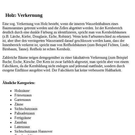
Holz: Verkernung
Eine sog. Verkernung von Holz besteht, wenn die inneren Wasserleitbahnen eines
Baumstammes getrennt werden und die Zellen abgetötet werden. Ist der Kernbereich
deutlich durch eine dunkle Färbung zu identifizieren, spricht man von Kernholzbäumen
(z.B. Lärche, Kiefer, Douglasie, Eiche, Robinie). Wenn kein Farbunterschied zu erkennen
ist, aber über den verringerten Wasseranteil darauf geschlossen werden kann, dass der
Innenbereich verkernt ist, spricht man von Reifholzbäumen (zum Beispiel Fichten, Linde,
Birnbaum, Tanne). Reifholz ist echtes Kernholz.
Zahlreiche Bäume neigen demgegenüber zu einer fakultativen Verkernung (zum Beispiel
Buche, Esche, Kirsche. Der Kern ist zwar farblich abgesetzt, man spricht aber von einem
Falschkern, da die Kernbildung nicht endogen und jedesmal stattfindet, sondern durch
exogene Einflüsse ausgelöst wird. Der Falschkern hat keine verbesserte Haltbarkeit.
Ähnliche Kategorien:
Holzzäune
Friesenzaun
Gartenzaun
Zäune
Sichtschutzzaun
Palisadenzaun
Fertigzäune
Zaunbau
Lattenzaun
Sichtschutzzaun Hannover