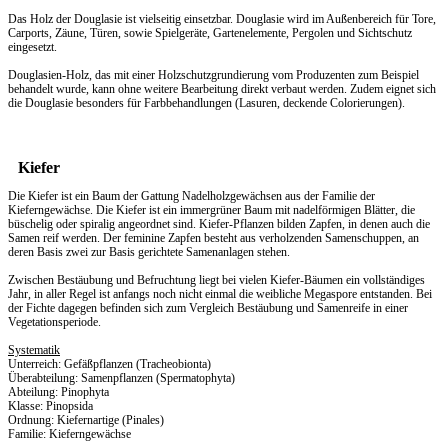
Das Holz der Douglasie ist vielseitig einsetzbar. Douglasie wird im Außenbereich für Tore,
Carports, Zäune, Türen, sowie Spielgeräte, Gartenelemente, Pergolen und Sichtschutz
eingesetzt.
Douglasien-Holz, das mit einer Holzschutzgrundierung vom Produzenten zum Beispiel
behandelt wurde, kann ohne weitere Bearbeitung direkt verbaut werden. Zudem eignet sich
die Douglasie besonders für Farbbehandlungen (Lasuren, deckende Colorierungen).
Kiefer
Die Kiefer ist ein Baum der Gattung Nadelholzgewächsen aus der Familie der
Kieferngewächse. Die Kiefer ist ein immergrüner Baum mit nadelförmigen Blätter, die
büschelig oder spiralig angeordnet sind. Kiefer-Pflanzen bilden Zapfen, in denen auch die
Samen reif werden. Der feminine Zapfen besteht aus verholzenden Samenschuppen, an
deren Basis zwei zur Basis gerichtete Samenanlagen stehen.
Zwischen Bestäubung und Befruchtung liegt bei vielen Kiefer-Bäumen ein vollständiges
Jahr, in aller Regel ist anfangs noch nicht einmal die weibliche Megaspore entstanden. Bei
der Fichte dagegen befinden sich zum Vergleich Bestäubung und Samenreife in einer
Vegetationsperiode.
Systematik
Unterreich: Gefäßpflanzen (Tracheobionta)
Überabteilung: Samenpflanzen (Spermatophyta)
Abteilung: Pinophyta
Klasse: Pinopsida
Ordnung: Kiefernartige (Pinales)
Familie: Kieferngewächse