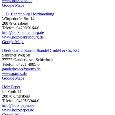
www.holz-voss.de
Google Maps
J. D. Bahrenburg Holzhandlung
Wörpedorfer Str. 14c
28879 Grasberg
Telefon: 04208/9164-0
info@holz-bahrenburg.de
www.holz-bahrenburg.de
Google Maps
Dierk Garms Baustoffhandel GmbH & Co. KG
Sahrener Weg 58
27777 Ganderkesee-Schierbrok
Telefon: 04221-4995-0
ganderkesee@garms.de
www.garms.de
Google Maps
Holz Peper
Im Forth 14
28870 Ottersberg
Telefon: 04205/3944-0
info@holz-peper.de
www.holz-peper.de
Google Maps