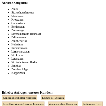
Ähnliche Kategorien:
Zäune
Sichtschutzelemente
Staketzaun
Kreuzzaun
Gartenzäune
Bohlenzaun
Zaunanlage
Sichtschutzzaun Hannover
Palisadenzaun
Zaunhersteller
Holzzäune
Rundholzzaun
Lärmschutzzaun
Steckzaun
Lattenzaun
Sichtschutzzaun Berlin
Zaunbau
Zaunbeschläge
Koppelzaun
Beliebte Anfragen unserer Kunden:
Konstruktionshölzer Nürnberg
Leimholz Tübingen
Kesseldruckimprägnierung Chemnitz
Zaunbeschläge Hannover
Fertigzäune Trier