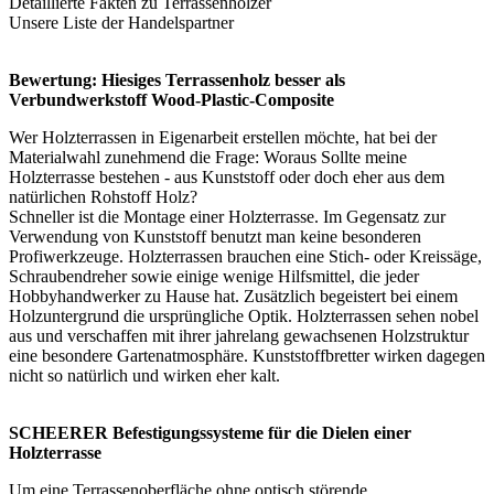
Detaillierte Fakten zu
Terrassenhölzer
Unsere Liste der
Handelspartner
Bewertung: Hiesiges Terrassenholz besser als
Verbundwerkstoff Wood-Plastic-Composite
Wer Holzterrassen in Eigenarbeit erstellen möchte, hat bei der
Materialwahl zunehmend die Frage: Woraus Sollte meine
Holzterrasse bestehen - aus Kunststoff oder doch eher aus dem
natürlichen Rohstoff Holz?
Schneller ist die Montage einer Holzterrasse. Im Gegensatz zur
Verwendung von Kunststoff benutzt man keine besonderen
Profiwerkzeuge. Holzterrassen brauchen eine Stich- oder Kreissäge,
Schraubendreher sowie einige wenige Hilfsmittel, die jeder
Hobbyhandwerker zu Hause hat. Zusätzlich begeistert bei einem
Holzuntergrund die ursprüngliche Optik. Holzterrassen sehen nobel
aus und verschaffen mit ihrer jahrelang gewachsenen Holzstruktur
eine besondere Gartenatmosphäre. Kunststoffbretter wirken dagegen
nicht so natürlich und wirken eher kalt.
SCHEERER Befestigungssysteme für die Dielen einer
Holzterrasse
Um eine Terrassenoberfläche ohne optisch störende