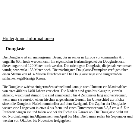
Hintergrund-Informationen
Douglasie
Die Douglasie ist ein immergrüner Baum, der in seiner in Europa vorkommenden Art
ungefähr 60m hoch werden kann. Im eigentlichen Herkunftsgebiet der Douglasie kann
dieser sogar rund 120 Meter hoch werden. Die mächtigste Douglasie, die jemals vermessen
wurde, war exakt 133 Meter hoch. Die mächtigsten Douglasie-Exemplare verfügen über
einen Stamm von rd. 4 Metern Durchmesser. Die Douglasie zeigt eine einigermaßen
schlanke, kegelförmige Krone.
Die Douglasie wächst einigermaßen schnell und kann je nach Unterart ein Maximalalter
von circa 400 bis 1400 Jahren erreichen. Die Nadeln sind grün bis blaugrün, einzeln
stehend, weich und stumpf. Sie sind annähernd 3 bis 4 Zentimeter lang und verströmen,
wenn man sie zerreibt, einen frischen angenehmen Geruch. Im Unterschied zur Fichte
sitzen die Douglasie-Nadeln unmittelbar auf dem Zweig auf. Die Zapfen der Douglasie
weisen eine Länge von in etwa 4 bis 9 cm und einen Durchmesser von 3-3,5 cm auf. Zur
Reifezeit hängen sie und fallen wie bei der Fichte als Ganzes ab. Die Douglasie blüht auf
der Nordhalbkugel im Allgemeinen von April bis Mai. Die Samen reifen bis September und
werden von Oktober bis November freigegeben.