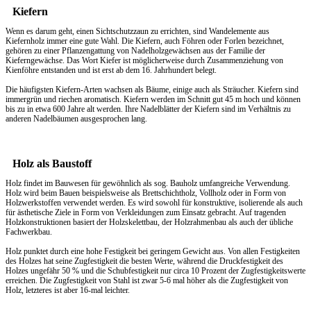
Kiefern
Wenn es darum geht, einen
Sichtschutzzaun
zu errichten, sind Wandelemente aus
Kiefernholz immer eine gute Wahl. Die Kiefern, auch Föhren oder Forlen bezeichnet,
gehören zu einer Pflanzengattung von Nadelholzgewächsen aus der Familie der
Kieferngewächse. Das Wort Kiefer ist möglicherweise durch Zusammenziehung von
Kienföhre entstanden und ist erst ab dem 16. Jahrhundert belegt.
Die häufigsten Kiefern-Arten wachsen als Bäume, einige auch als Sträucher. Kiefern sind
immergrün und riechen aromatisch. Kiefern werden im Schnitt gut 45 m hoch und können
bis zu in etwa 600 Jahre alt werden. Ihre Nadelblätter der Kiefern sind im Verhältnis zu
anderen Nadelbäumen ausgesprochen lang.
Holz als Baustoff
Holz findet im Bauwesen für gewöhnlich als sog. Bauholz umfangreiche Verwendung.
Holz wird beim Bauen beispielsweise als Brettschichtholz, Vollholz oder in Form von
Holzwerkstoffen verwendet werden. Es wird sowohl für konstruktive, isolierende als auch
für ästhetische Ziele in Form von Verkleidungen zum Einsatz gebracht. Auf tragenden
Holzkonstruktionen basiert der Holzskelettbau, der Holzrahmenbau als auch der übliche
Fachwerkbau.
Holz punktet durch eine hohe Festigkeit bei geringem Gewicht aus. Von allen Festigkeiten
des Holzes hat seine Zugfestigkeit die besten Werte, während die Druckfestigkeit des
Holzes ungefähr 50 % und die Schubfestigkeit nur circa 10 Prozent der Zugfestigkeitswerte
erreichen. Die Zugfestigkeit von Stahl ist zwar 5-6 mal höher als die Zugfestigkeit von
Holz, letzteres ist aber 16-mal leichter.