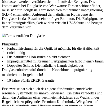
überlassen werden, verfärben sich im Laufe der Zeit grau. Das
kommt auch bei Douglasie vor. Wer warme Farben schöner findet,
muss sich für Douglasie Terrassendielen mit brauner Imprägnierung
(KD+) entscheiden. Aufgrund der natürlichen Rotfärbung der
Douglasie ist das Resultat ein kräftiger Braunton. Die Farbpigmente
in der Imprägnierflüssigkeit wirken wie ein UV-Schutz und beugen
dem Vergrauen vor.
Pluspunkte:
Farbauffrischung für die Optik ist möglich, für die Haltbarkeit
aber nicht nötig
Die natürliche Holzstruktur bleibt sichtbar
Imprägniermittel mit braunen Farbpigmenten färbt intensiv braun
Doppelter Schutz: Die natürliche Langlebigkeit des
Douglasienholzes wird durch die Kesseldruckimprägnierung
maximiert  mehr geht nicht!
10 Jahre SCHEERER-Garantie
Ersatzweise hat sich auch das eigens für draußen entwickelte
resoursa-Systemholz als sinnvoll erwiesen. Ein extra veredeltes und
durch das Auftragen einer geeigneten Holzlasur aus Wachs in der
Regel leicht zu pflegendes Premium-Kiefernholz. Wir geben auf
dieses Kiefernholz eine Mindestgarantie von fünfzehn Jahren.