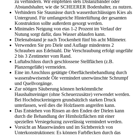
zu verhindern. Wir empfehlen stets Distanzbänder oder
Abstandshalter, wie die SCHEERER Bodenhalter, zu nutzen.
Verhindern Sie Staunässe durch wasserdurchlässigen Kies als
Untergrund. Für umfangreiche Hinterlüftung der gesamten
Konstruktion sollte außerdem gesorgt werden.
Minimales Neigung von etas 1-2 Prozent im Verlauf der
Nutung sorgt dafür, dass Wasser ablaufen kann.
Dielenabstand je nach Trockenheit fünf bis acht Milimeter.
Verwenden Sie pro Diele und Auflage mindestens 2
Schrauben aus Edelstahl. Die Verschraubung erfolgt ungefähr
2 bis 3 Zentimeter vom Rand.
Luftabschluss durch geschlossene Stellflächen (z.B.
Planzengefäße) vermeiden.
Eine im Anschluss getätigte Oberflächenbehandlung durch
wasserabweisende Öle vermindert unerwünschte Schrumpf
und Quellvorgänge.
Zur nötigen Säuberung können herkömmliche
Haushaltsreiniger (ohne Scheuerzusätze) verwendet werden.
Bei Hochdruckreinigern grundsätzlich starken Druck
unterlassen, weil dies die Holzfasern angreifen kann.
Das Entstehen von Rissen an den Enden der Dielen kann
durch die Behandlung der Hirnholzflächen mit einer
speziellen Versiegeluzng zuverlässig vermindert werden.
Vorsicht an Mauerwänden und im Sichtbereich von
Unterkonstruktionen: Es können Farbflecken durch das