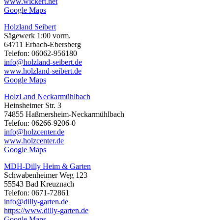
www.wickert.net
Google Maps
Holzland Seibert
Sägewerk 1:00 vorm.
64711 Erbach-Ebersberg
Telefon: 06062-956180
info@holzland-seibert.de
www.holzland-seibert.de
Google Maps
HolzLand Neckarmühlbach
Heinsheimer Str. 3
74855 Haßmersheim-Neckarmühlbach
Telefon: 06266-9206-0
info@holzcenter.de
www.holzcenter.de
Google Maps
MDH-Dilly Heim & Garten
Schwabenheimer Weg 123
55543 Bad Kreuznach
Telefon: 0671-72861
info@dilly-garten.de
https://www.dilly-garten.de
Google Maps