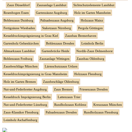
Zaun Düsseldorf
Zaunanlage Landshut
Sichtschutzelemente Landshut
Rosenbogen Essen
Gartenzäune Augsburg
Holz im Garten Mannheim
Bohlenzaun Duisburg
Palisadenzaun Augsburg
Holzzaun Mainz
Fertigzäune Wiesbaden
Staketzaun Nürnberg
Pergola Göttingen
Kesseldruckimprägnierung in Grau Kiel
Zaunbau Bremerhaven
Gartenholz Gelsenkirchen
Bohlenzaun Dresden
Leimholz Berlin
Altmarkzaun Landshut
Gartenbrücke Heide
Nordik-Zaun Delmenhorst
Bohlenzaun Freiburg
Zaunanlage Wittingen
Zaunbau Oldenburg
Zaunbeschläge München
Lärmschutzzaun Uelzen
Kesseldruckimprägnierung in Grau Mannheim
Holzzaun Flensburg
Holz im Garten Bremen
Zaunbeschläge Oldenburg
Nut-und-Federbretter Augsburg
Zaun Bremen
Friesenzaun Dresden
Kesseldruck Imprägnierung Berlin
Lattenzaun Trier
Nut-und-Federbretter Lüneburg
Rundholzzaun Koblenz
Kreuzzaun München
Zaun-Klassiker Flensburg
Palisadenzaun Dresden
Rundholzzaun Flensburg
Leimholz Aschaffenburg