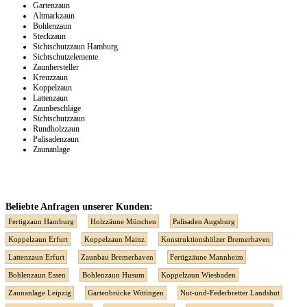
Gartenzaun
Altmarkzaun
Bohlenzaun
Steckzaun
Sichtschutzzaun Hamburg
Sichtschutzelemente
Zaunhersteller
Kreuzzaun
Koppelzaun
Lattenzaun
Zaunbeschläge
Sichtschutzzaun
Rundholzzaun
Palisadenzaun
Zaunanlage
Beliebte Anfragen unserer Kunden:
Fertigzaun Hamburg
Holzzäune München
Palisaden Augsburg
Koppelzaun Erfurt
Koppelzaun Mainz
Konstruktionshölzer Bremerhaven
Lattenzaun Erfurt
Zaunbau Bremerhaven
Fertigzäune Mannheim
Bohlenzaun Essen
Bohlenzaun Husum
Koppelzaun Wiesbaden
Zaunanlage Leipzig
Gartenbrücke Wittingen
Nut-und-Federbretter Landshut