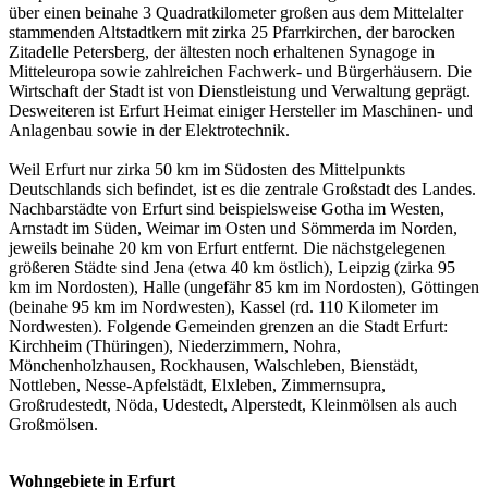
über einen beinahe 3 Quadratkilometer großen aus dem Mittelalter
stammenden Altstadtkern mit zirka 25 Pfarrkirchen, der barocken
Zitadelle Petersberg, der ältesten noch erhaltenen Synagoge in
Mitteleuropa sowie zahlreichen Fachwerk- und Bürgerhäusern. Die
Wirtschaft der Stadt ist von Dienstleistung und Verwaltung geprägt.
Desweiteren ist Erfurt Heimat einiger Hersteller im Maschinen- und
Anlagenbau sowie in der Elektrotechnik.
Weil Erfurt nur zirka 50 km im Südosten des Mittelpunkts
Deutschlands sich befindet, ist es die zentrale Großstadt des Landes.
Nachbarstädte von Erfurt sind beispielsweise Gotha im Westen,
Arnstadt im Süden, Weimar im Osten und Sömmerda im Norden,
jeweils beinahe 20 km von Erfurt entfernt. Die nächstgelegenen
größeren Städte sind Jena (etwa 40 km östlich), Leipzig (zirka 95
km im Nordosten), Halle (ungefähr 85 km im Nordosten), Göttingen
(beinahe 95 km im Nordwesten), Kassel (rd. 110 Kilometer im
Nordwesten). Folgende Gemeinden grenzen an die Stadt Erfurt:
Kirchheim (Thüringen), Niederzimmern, Nohra,
Mönchenholzhausen, Rockhausen, Walschleben, Bienstädt,
Nottleben, Nesse-Apfelstädt, Elxleben, Zimmernsupra,
Großrudestedt, Nöda, Udestedt, Alperstedt, Kleinmölsen als auch
Großmölsen.
Wohngebiete in Erfurt