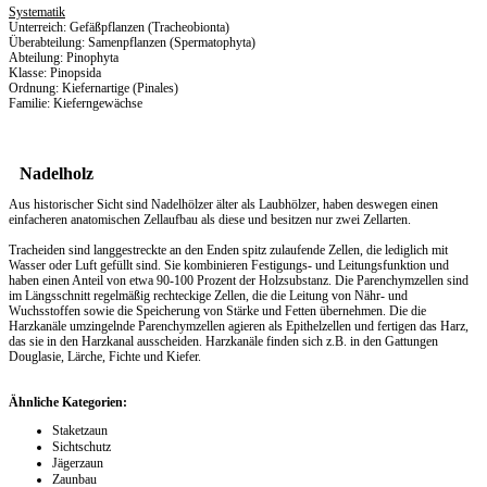
Systematik
Unterreich: Gefäßpflanzen (Tracheobionta)
Überabteilung: Samenpflanzen (Spermatophyta)
Abteilung: Pinophyta
Klasse: Pinopsida
Ordnung: Kiefernartige (Pinales)
Familie: Kieferngewächse
Nadelholz
Aus historischer Sicht sind Nadelhölzer älter als Laubhölzer, haben deswegen einen
einfacheren anatomischen Zellaufbau als diese und besitzen nur zwei Zellarten.
Tracheiden sind langgestreckte an den Enden spitz zulaufende Zellen, die lediglich mit
Wasser oder Luft gefüllt sind. Sie kombinieren Festigungs- und Leitungsfunktion und
haben einen Anteil von etwa 90-100 Prozent der Holzsubstanz. Die Parenchymzellen sind
im Längsschnitt regelmäßig rechteckige Zellen, die die Leitung von Nähr- und
Wuchsstoffen sowie die Speicherung von Stärke und Fetten übernehmen. Die die
Harzkanäle umzingelnde Parenchymzellen agieren als Epithelzellen und fertigen das Harz,
das sie in den Harzkanal ausscheiden. Harzkanäle finden sich z.B. in den Gattungen
Douglasie, Lärche, Fichte und Kiefer.
Ähnliche Kategorien:
Staketzaun
Sichtschutz
Jägerzaun
Zaunbau