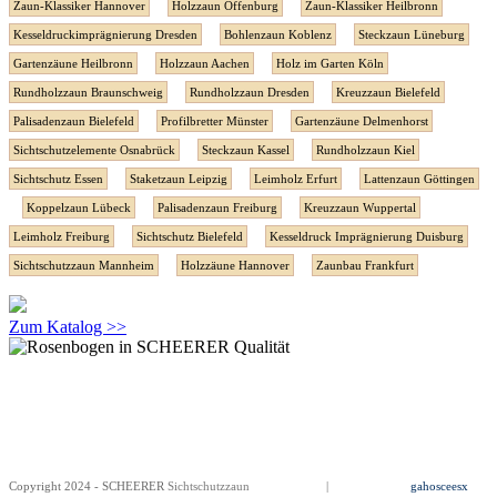
Zaun-Klassiker Hannover
Holzzaun Offenburg
Zaun-Klassiker Heilbronn
Kesseldruckimprägnierung Dresden
Bohlenzaun Koblenz
Steckzaun Lüneburg
Gartenzäune Heilbronn
Holzzaun Aachen
Holz im Garten Köln
Rundholzzaun Braunschweig
Rundholzzaun Dresden
Kreuzzaun Bielefeld
Palisadenzaun Bielefeld
Profilbretter Münster
Gartenzäune Delmenhorst
Sichtschutzelemente Osnabrück
Steckzaun Kassel
Rundholzzaun Kiel
Sichtschutz Essen
Staketzaun Leipzig
Leimholz Erfurt
Lattenzaun Göttingen
Koppelzaun Lübeck
Palisadenzaun Freiburg
Kreuzzaun Wuppertal
Leimholz Freiburg
Sichtschutz Bielefeld
Kesseldruck Imprägnierung Duisburg
Sichtschutzzaun Mannheim
Holzzäune Hannover
Zaunbau Frankfurt
Zum Katalog >>
Copyright 2024 - SCHEERER
Sichtschutzzaun
Impressum
|
Datenschutz
gahosceesx