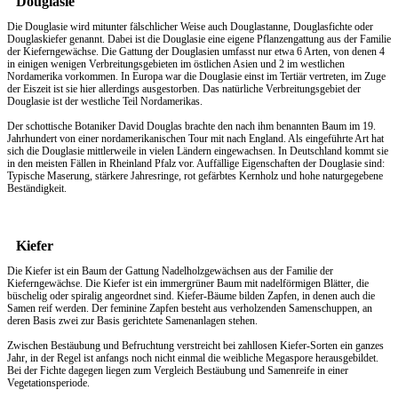
Douglasie
Die Douglasie wird mitunter fälschlicher Weise auch Douglastanne, Douglasfichte oder
Douglaskiefer genannt. Dabei ist die Douglasie eine eigene Pflanzengattung aus der Familie
der Kieferngewächse. Die Gattung der Douglasien umfasst nur etwa 6 Arten, von denen 4
in einigen wenigen Verbreitungsgebieten im östlichen Asien und 2 im westlichen
Nordamerika vorkommen. In Europa war die Douglasie einst im Tertiär vertreten, im Zuge
der Eiszeit ist sie hier allerdings ausgestorben. Das natürliche Verbreitungsgebiet der
Douglasie ist der westliche Teil Nordamerikas.
Der schottische Botaniker David Douglas brachte den nach ihm benannten Baum im 19.
Jahrhundert von einer nordamerikanischen Tour mit nach England. Als eingeführte Art hat
sich die Douglasie mittlerweile in vielen Ländern eingewachsen. In Deutschland kommt sie
in den meisten Fällen in Rheinland Pfalz vor. Auffällige Eigenschaften der Douglasie sind:
Typische Maserung, stärkere Jahresringe, rot gefärbtes Kernholz und hohe naturgegebene
Beständigkeit.
Kiefer
Die Kiefer ist ein Baum der Gattung Nadelholzgewächsen aus der Familie der
Kieferngewächse. Die Kiefer ist ein immergrüner Baum mit nadelförmigen Blätter, die
büschelig oder spiralig angeordnet sind. Kiefer-Bäume bilden Zapfen, in denen auch die
Samen reif werden. Der feminine Zapfen besteht aus verholzenden Samenschuppen, an
deren Basis zwei zur Basis gerichtete Samenanlagen stehen.
Zwischen Bestäubung und Befruchtung verstreicht bei zahllosen Kiefer-Sorten ein ganzes
Jahr, in der Regel ist anfangs noch nicht einmal die weibliche Megaspore herausgebildet.
Bei der Fichte dagegen liegen zum Vergleich Bestäubung und Samenreife in einer
Vegetationsperiode.