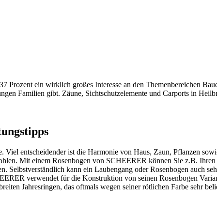
7 Prozent ein wirklich großes Interesse an den Themenbereichen Baue
jungen Familien gibt.
Zäune
,
Sichtschutzelemente
und
Carports in Heilb
tungstipps
. Viel entscheidender ist die Harmonie von Haus, Zaun, Pflanzen sow
 Bohlen. Mit einem Rosenbogen von SCHEERER können Sie z.B. Ihren 
ren. Selbstverständlich kann ein Laubengang oder Rosenbogen auch sehr
CHEERER verwendet für die Konstruktion von seinen Rosenbogen Vari
eiten Jahresringen, das oftmals wegen seiner rötlichen Farbe sehr belie