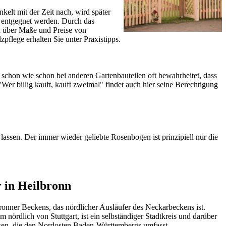
elt mit der Zeit nach, wird später
r entgegnet werden. Durch das
en über Maße und Preise von
zpflege erhalten Sie unter
Praxistipps
.
schon wie schon bei anderen Gartenbauteilen oft bewahrheitet, dass
er billig kauft, kauft zweimal" findet auch hier seine Berechtigung
 lassen. Der immer wieder geliebte
Rosenbogen
ist prinzipiell nur die
 in Heilbronn
onner Beckens, das nördlicher Ausläufer des Neckarbeckens ist.
ördlich von Stuttgart, ist ein selbständiger Stadtkreis und darüber
nken, die den Nordosten Baden-Württembergs umfasst.