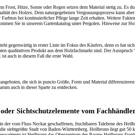
Frost, Hitze, Sonne oder Regen setzen dem Material stetig zu. Es dunk
e Qualität des Holzes. Dem naturgegebenen Vergrauungsprozess kann abe
Farbton bei kontinuierlicher Pflege lange Zeit erhalten. Weitere Fakt
kommen Sie in unserem
Gartenkatalog unter Pergolen
. Hinweise zur Hol
t gegenwärtig in erster Linie im Fokus des Käufers, denn es hat sich 
ten qualitativen Produkt aus dem Holzfachmarkt sind. Der Ausspruch "W
t auch in diesem Fall die erste Wahl.
ngeboten, die sich in puncto Größe, Form und Material differenzieren
arum auch in dieser Sparte zu entdecken.
der Sichtschutzelemente vom Fachhändler
 der vom Fluss Neckar geschaffenen, fruchtbaren Talebene des Heilbr
e siebtgrößte Stadt von Baden-Württemberg. Heilbronn liegt gut 50 km n
t. Desweiteren ist Heilbronn das Oberzentrum des Raums Heilbronn-Fra