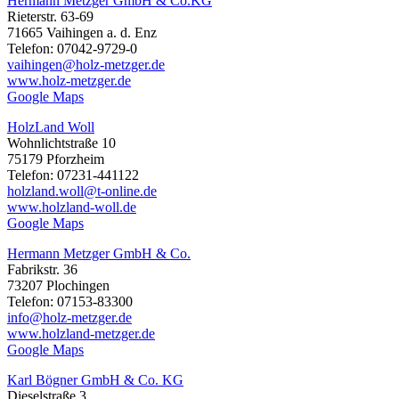
Hermann Metzger GmbH & Co.KG
Rieterstr. 63-69
71665 Vaihingen a. d. Enz
Telefon: 07042-9729-0
vaihingen@holz-metzger.de
www.holz-metzger.de
Google Maps
HolzLand Woll
Wohnlichtstraße 10
75179 Pforzheim
Telefon: 07231-441122
holzland.woll@t-online.de
www.holzland-woll.de
Google Maps
Hermann Metzger GmbH & Co.
Fabrikstr. 36
73207 Plochingen
Telefon: 07153-83300
info@holz-metzger.de
www.holzland-metzger.de
Google Maps
Karl Bögner GmbH & Co. KG
Dieselstraße 3