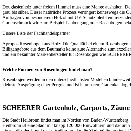
Douglasienholz unter freiem Himmel muss eine Menge aushalten. Denn 
grau bis silber. Dieser natürliche Prozess verringert keineswegs di
Auftragen von besonderem Holzöl mit UV-Schutz bleibt ein reizender 
Gartenschmuck wie zum Beispiel Laubengang oder Rosenbogen be
Unsere Liste der
Fachhandelspartner
Apropos Rosenbogen aus Holz: Die Qualität bei einem Rosenbogen steh
Billigangebote aus dem Baumarkt keine gute Alternative zum exzellen
und ein bekannter Markenhersteller für Rosenbogen wie SCHEERER is
Welche Formen von Rosenbogen findet man?
Rosenbogen werden in den unterschiedlichsten Modellen bundesweit a
kleinste Ausprägung einer
Pergola
und ist in unserem
Gartenkatalog
d
SCHEERER Gartenholz, Carports, Zäune o
Die Stadt Heilbronn findet man im Norden von Baden-Württemberg, in
Heilbronn ist eine Stadt mit knapp 120.000 Einwohnern und dadurch di
hinaus Sitz des Landkreises Heilbronn, der die Stadt völlig umring