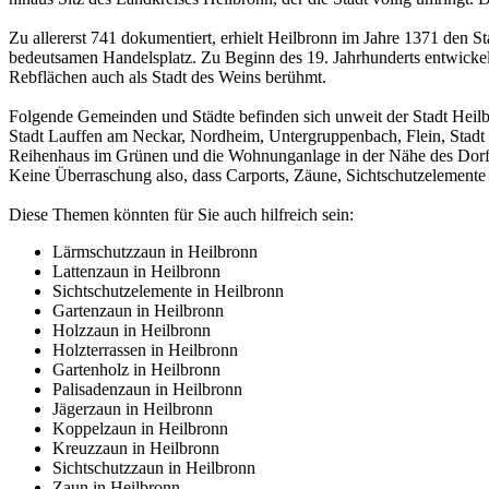
Zu allererst 741 dokumentiert, erhielt Heilbronn im Jahre 1371 den S
bedeutsamen Handelsplatz. Zu Beginn des 19. Jahrhunderts entwickelte
Rebflächen auch als Stadt des Weins berühmt.
Folgende Gemeinden und Städte befinden sich unweit der Stadt Heilbr
Stadt Lauffen am Neckar, Nordheim, Untergruppenbach, Flein, Stad
Reihenhaus im Grünen und die Wohnunganlage in der Nähe des Dorfplat
Keine Überraschung also, dass Carports, Zäune, Sichtschutzelemen
Diese Themen könnten für Sie auch hilfreich sein:
Lärmschutzzaun in Heilbronn
Lattenzaun in Heilbronn
Sichtschutzelemente in Heilbronn
Gartenzaun in Heilbronn
Holzzaun in Heilbronn
Holzterrassen in Heilbronn
Gartenholz in Heilbronn
Palisadenzaun in Heilbronn
Jägerzaun in Heilbronn
Koppelzaun in Heilbronn
Kreuzzaun in Heilbronn
Sichtschutzzaun in Heilbronn
Zaun in Heilbronn