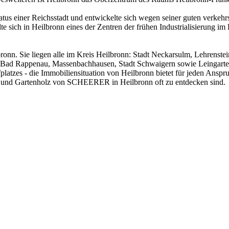
tatus einer Reichsstadt und entwickelte sich wegen seiner guten verke
 sich in Heilbronn eines der Zentren der frühen Industrialisierung im
onn. Sie liegen alle im Kreis Heilbronn: Stadt Neckarsulm, Lehrenste
t Bad Rappenau, Massenbachhausen, Stadt Schwaigern sowie Leingarte
zes - die Immobiliensituation von Heilbronn bietet für jeden Anspruc
te und Gartenholz von SCHEERER in Heilbronn oft zu entdecken sind.