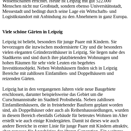
Wissenschaften errichtet. Heute ist Leipzig mit gut 522.000
Menschen nicht nur Großstadt, sondern ebenso Universitätsstadt,
Messestadt und bedingt durch seine Lage ein Wirtschafts- und
Logistikstandort mit Anbindung zu den Abnehmern in ganz Europa.
Viele schöne Gärten in Leipzig
Leipzig ist beliebt, besonders für junge Paare mit Kindern. Sie
bevorzugen die inzwischen modernisierte City und die besonders
vielen eleganten Gründerzeithäuser in Leipzig. Sie liegen nahe des
Stadtkerns und sind durch ihre platzbietenden Wohnungen und
hohen Räumen für sehr viele Leuten ein begehrtes
Investitionsobjekt. Neben Wohnhäusern finden sich in Leipzig
Bereiche mit zahllosen Einfamilien- und Doppelhäusern und
reizenden Gärten.
Leipzig hat in den vergangenen Jahren viele neue Baugebiete
erschlossen, darunter beispielsweise das Gebiet um die
Curschmannstraße im Stadtteil Probstheida. Neben zahllosen
Einfamilienhäusern, die in freistehender Bauform geplant worden
sind, als Doppelhäuser oder auch als Reihenhaussiedlungen, wurden
in diesem Bereich ebenfalls Gebäude für betreutes Wohnen im Alter
erstellt wie auch einige Kindergärten. Damit ist dieses wie auch
andere Bereiche in erster Linie für junge Paare mit Kindern attraktiv,