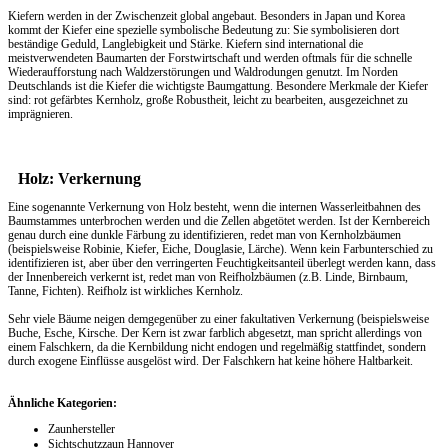
Kiefern werden in der Zwischenzeit global angebaut. Besonders in Japan und Korea
kommt der Kiefer eine spezielle symbolische Bedeutung zu: Sie symbolisieren dort
beständige Geduld, Langlebigkeit und Stärke. Kiefern sind international die
meistverwendeten Baumarten der Forstwirtschaft und werden oftmals für die schnelle
Wiederaufforstung nach Waldzerstörungen und Waldrodungen genutzt. Im Norden
Deutschlands ist die Kiefer die wichtigste Baumgattung. Besondere Merkmale der Kiefer
sind: rot gefärbtes Kernholz, große Robustheit, leicht zu bearbeiten, ausgezeichnet zu
imprägnieren.
Holz: Verkernung
Eine sogenannte Verkernung von Holz besteht, wenn die internen Wasserleitbahnen des
Baumstammes unterbrochen werden und die Zellen abgetötet werden. Ist der Kernbereich
genau durch eine dunkle Färbung zu identifizieren, redet man von Kernholzbäumen
(beispielsweise Robinie, Kiefer, Eiche, Douglasie, Lärche). Wenn kein Farbunterschied zu
identifizieren ist, aber über den verringerten Feuchtigkeitsanteil überlegt werden kann, dass
der Innenbereich verkernt ist, redet man von Reifholzbäumen (z.B. Linde, Birnbaum,
Tanne, Fichten). Reifholz ist wirkliches Kernholz.
Sehr viele Bäume neigen demgegenüber zu einer fakultativen Verkernung (beispielsweise
Buche, Esche, Kirsche. Der Kern ist zwar farblich abgesetzt, man spricht allerdings von
einem Falschkern, da die Kernbildung nicht endogen und regelmäßig stattfindet, sondern
durch exogene Einflüsse ausgelöst wird. Der Falschkern hat keine höhere Haltbarkeit.
Ähnliche Kategorien:
Zaunhersteller
Sichtschutzzaun Hannover