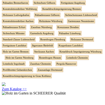
Palisaden Bremerhaven
Sichtschutz Gifhorn
Fertigzäune Augsburg
Konstruktionshölzer Wolfsburg
Kesseldruckimprägnierung Bremen
Holzzaun Ludwigshafen
Palisadenzaun Gifhorn
Sichtschutzzaun Lüdenscheid
Konstruktionshölzer Aachen
Holzzäune Würzburg
Gartenzaun Neumünster
Palisadenzaun Erfurt
Zaunbau Nürnberg
Kreuzzaun Dresden
Sichtschutz Münster
Gartenholz Augsburg
Palisaden Lüneburg
Standard-Zäune Lüdenscheid
Rosenbogen Flensburg
Holzzaun Dortmund
Fertigzäune Landshut
Jägerzaun Bielefeld
Koppelzaun Landshut
Holz im Garten Bremen
Steckzaun Aachen
Kesseldruck Imprägnierung Würzburg
Holz im Garten Nürnberg
Rosenbogen Husum
Leimholz Chemnitz
Leimholz Ingolstadt
Zaunbau Chemnitz
Pergola Hannover
Profilbretter Gelsenkirchen
Zaunanlage Dortmund
Kesseldruckimprägnierung in Grau Koblenz
Zum Katalog >>