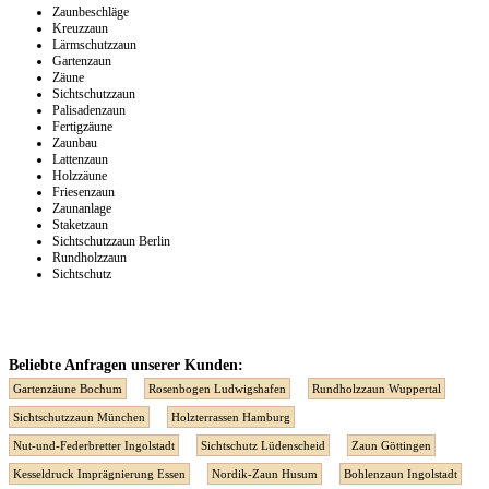
Zaunbeschläge
Kreuzzaun
Lärmschutzzaun
Gartenzaun
Zäune
Sichtschutzzaun
Palisadenzaun
Fertigzäune
Zaunbau
Lattenzaun
Holzzäune
Friesenzaun
Zaunanlage
Staketzaun
Sichtschutzzaun Berlin
Rundholzzaun
Sichtschutz
Beliebte Anfragen unserer Kunden:
Gartenzäune Bochum
Rosenbogen Ludwigshafen
Rundholzzaun Wuppertal
Sichtschutzzaun München
Holzterrassen Hamburg
Nut-und-Federbretter Ingolstadt
Sichtschutz Lüdenscheid
Zaun Göttingen
Kesseldruck Imprägnierung Essen
Nordik-Zaun Husum
Bohlenzaun Ingolstadt