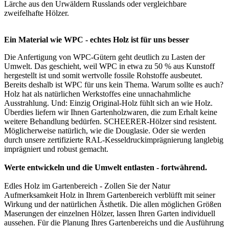
Lärche aus den Urwäldern Russlands oder vergleichbare
zweifelhafte Hölzer.
Ein Material wie WPC - echtes Holz ist für uns besser
Die Anfertigung von WPC-Gütern geht deutlich zu Lasten der
Umwelt. Das geschieht, weil WPC in etwa zu 50 % aus Kunstoff
hergestellt ist und somit wertvolle fossile Rohstoffe ausbeutet.
Bereits deshalb ist WPC für uns kein Thema. Warum sollte es auch?
Holz hat als natürlichen Werkstoffes eine unnachahmliche
Ausstrahlung. Und: Einzig Original-Holz fühlt sich an wie Holz.
Überdies liefern wir Ihnen Gartenholzwaren, die zum Erhalt keine
weitere Behandlung bedürfen. SCHEERER-Hölzer sind resistent.
Möglicherweise natürlich, wie die Douglasie. Oder sie werden
durch unsere zertifizierte RAL-Kesseldruckimprägnierung langlebig
imprägniert und robust gemacht.
Werte entwickeln und die Umwelt entlasten - fortwährend.
Edles Holz im Gartenbereich - Zollen Sie der Natur
Aufmerksamkeit Holz in Ihrem Gartenbereich verblüfft mit seiner
Wirkung und der natürlichen Ästhetik. Die allen möglichen Größen
Maserungen der einzelnen Hölzer, lassen Ihren Garten individuell
aussehen. Für die Planung Ihres Gartenbereichs und die Ausführung