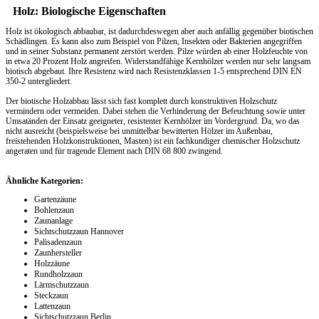
Holz: Biologische Eigenschaften
Holz ist ökologisch abbaubar, ist dadurchdeswegen aber auch anfällig gegenüber biotischen
Schädlingen. Es kann also zum Beispiel von Pilzen, Insekten oder Bakterien angegriffen
und in seiner Substanz permanent zerstört werden. Pilze würden ab einer Holzfeuchte von
in etwa 20 Prozent Holz angreifen. Widerstandfähige Kernhölzer werden nur sehr langsam
biotisch abgebaut. Ihre Resistenz wird nach Resistenzklassen 1-5 entsprechend DIN EN
350-2 untergliedert.
Der biotische Holzabbau lässt sich fast komplett durch konstruktiven Holzschutz
vermindern oder vermeiden. Dabei stehen die Verhinderung der Befeuchtung sowie unter
Umsatänden der Einsatz geeigneter, resistenter Kernhölzer im Vordergrund. Da, wo das
nicht ausreicht (beispielsweise bei unmittelbar bewitterten Hölzer im Außenbau,
freistehenden Holzkonstruktionen, Masten) ist ein fachkundiger chemischer Holzschutz
angeraten und für tragende Element nach DIN 68 800 zwingend.
Ähnliche Kategorien:
Gartenzäune
Bohlenzaun
Zaunanlage
Sichtschutzzaun Hannover
Palisadenzaun
Zaunhersteller
Holzzäune
Rundholzzaun
Lärmschutzzaun
Steckzaun
Lattenzaun
Sichtschutzzaun Berlin