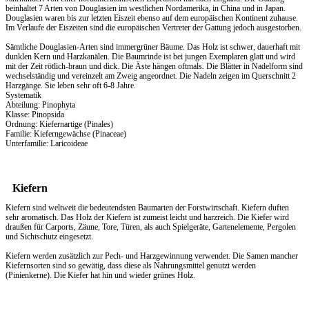
beinhaltet 7 Arten von Douglasien im westlichen Nordamerika, in China und in Japan.
Douglasien waren bis zur letzten Eiszeit ebenso auf dem europäischen Kontinent zuhause.
Im Verlaufe der Eiszeiten sind die europäischen Vertreter der Gattung jedoch ausgestorben.
Sämtliche Douglasien-Arten sind immergrüner Bäume. Das Holz ist schwer, dauerhaft mit
dunklen Kern und Harzkanälen. Die Baumrinde ist bei jungen Exemplaren glatt und wird
mit der Zeit rötlich-braun und dick. Die Äste hängen oftmals. Die Blätter in Nadelform sind
wechselständig und vereinzelt am Zweig angeordnet. Die Nadeln zeigen im Querschnitt 2
Harzgänge. Sie leben sehr oft 6-8 Jahre.
Systematik
Abteilung: Pinophyta
Klasse: Pinopsida
Ordnung: Kiefernartige (Pinales)
Familie: Kieferngewächse (Pinaceae)
Unterfamilie: Laricoideae
Kiefern
Kiefern sind weltweit die bedeutendsten Baumarten der Forstwirtschaft. Kiefern duften
sehr aromatisch. Das
Holz
der Kiefern ist zumeist leicht und harzreich. Die Kiefer wird
draußen für Carports, Zäune, Tore, Türen, als auch Spielgeräte, Gartenelemente, Pergolen
und Sichtschutz eingesetzt.
Kiefern werden zusätzlich zur Pech- und Harzgewinnung verwendet. Die Samen mancher
Kiefernsorten sind so gewätig, dass diese als Nahrungsmittel genutzt werden
(Pinienkerne). Die Kiefer hat hin und wieder grünes Holz.