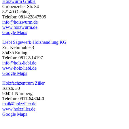
Hoizwurm GmbH
Gröbenzeller Str. 84
82140 Olching
Telefon: 081422847505
info@hoizwurm.de
www.hoizwurm.de
Google Maps
Liebl Sägewerk-Holzhandlung KG
Zur Kehrmühle 3
85435 Erding
Telefon: 08122-14197
info@holz-liebl.de
www-holz-liebl.de
Google Maps
Holzfachzentrum Ziller
Isarstr. 30
90451 Nürnberg
Telefon: 0911-64804-0
mail@holzziller.de
www.holzziller.de
Google Maps