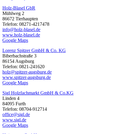
Holz-Blasel GbR
Mühlweg 2
86672 Tierhaupten
Telefon: 08271-4217478
info@holz-blasel.de
www.holz-blasel.de
Google Maps
Lorenz Spitzer GmbH & Co. KG
Biberbachstraße 3
86154 Augsburg
Telefon: 0821-241620
holz@spitzer-augsburg.de
www.spitzer-augsburg.de
Google Maps
Sigl Holzfachmarkt GmbH & Co.KG
Linden 4
84095 Furth
Telefon: 08704-912714
office@sigl.de
www.sigl.de
Google Maps