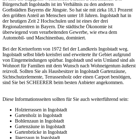
Bürgerschaft Ingolstadts ist im Verhältnis zu den anderen
Gorßstädten Bayerns die Jüngste. So hat sie mit zirka 18,1 Prozent
den größten Anteil an Menschen unter 18 Jahren. Ingolstadt hat in
der heutigen Zeit 2 Hochschulen und ist eines der drei
Regionalzentren in Bayern. Die städtische Ökonomie ist
überwiegend vom verarbeitenden Gewerbe, wie etwa dem
Automobil- und Maschinenbau, dominiert.
Bei der Kreisreform von 1972 fiel der Landkreis Ingolstadt weg.
Ingolstadt selbst blieb kreisfrei und erweiterte ihr Gebiet aufgrund
von Eingemeindungen spürbar. Ingolstadt und sein Umland sind als
Wohnort für Familien mit dem Wunsch nach Wohneigentum äußerst
reizvoll. Sollten Sie als Hausbesitzer in Ingolstadt Gartenzäune,
Sichtschutzelemente, Terrassenholz oder einen Carport benötigen,
sind Sie bei SCHEERER beim besten Anbieter angekommen.
Diese Informationsseiten sollten für Sie auch weiterführend sein:
Holzterrassen in Ingolstadt
Gartenholz in Ingolstadt
Bohlenzaun in Ingolstadt
Gartenzäune in Ingolstadt
Gartenbrücke in Ingolstadt
Jägerzaun in Ingolstadt