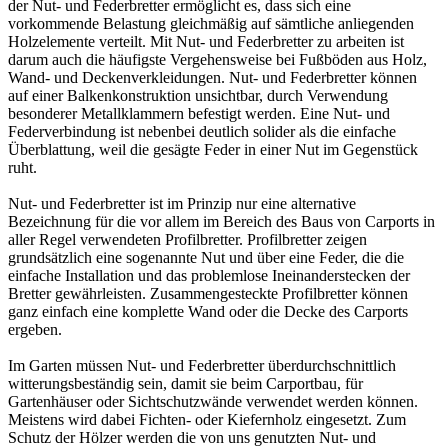
der Nut- und Federbretter ermöglicht es, dass sich eine
vorkommende Belastung gleichmäßig auf sämtliche anliegenden
Holzelemente verteilt. Mit Nut- und Federbretter zu arbeiten ist
darum auch die häufigste Vergehensweise bei Fußböden aus Holz,
Wand- und Deckenverkleidungen. Nut- und Federbretter können
auf einer Balkenkonstruktion unsichtbar, durch Verwendung
besonderer Metallklammern befestigt werden. Eine Nut- und
Federverbindung ist nebenbei deutlich solider als die einfache
Überblattung, weil die gesägte Feder in einer Nut im Gegenstück
ruht.
Nut- und Federbretter ist im Prinzip nur eine alternative
Bezeichnung für die vor allem im Bereich des Baus von
Carports
in
aller Regel verwendeten
Profilbretter
. Profilbretter zeigen
grundsätzlich eine sogenannte Nut und über eine Feder, die die
einfache Installation und das problemlose Ineinanderstecken der
Bretter gewährleisten. Zusammengesteckte Profilbretter können
ganz einfach eine komplette Wand oder die Decke des Carports
ergeben.
Im Garten müssen Nut- und Federbretter überdurchschnittlich
witterungsbeständig sein, damit sie beim Carportbau, für
Gartenhäuser oder Sichtschutzwände verwendet werden können.
Meistens wird dabei Fichten- oder Kiefernholz eingesetzt. Zum
Schutz der Hölzer werden die von uns genutzten Nut- und