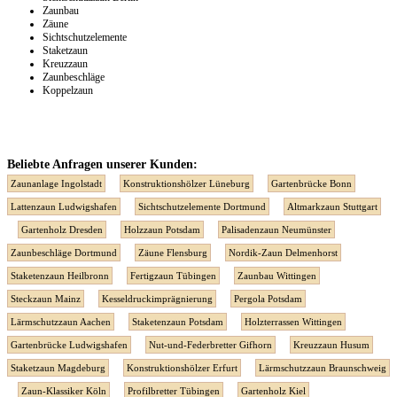
Zaunbau
Zäune
Sichtschutzelemente
Staketzaun
Kreuzzaun
Zaunbeschläge
Koppelzaun
Beliebte Anfragen unserer Kunden:
Zaunanlage Ingolstadt
Konstruktionshölzer Lüneburg
Gartenbrücke Bonn
Lattenzaun Ludwigshafen
Sichtschutzelemente Dortmund
Altmarkzaun Stuttgart
Gartenholz Dresden
Holzzaun Potsdam
Palisadenzaun Neumünster
Zaunbeschläge Dortmund
Zäune Flensburg
Nordik-Zaun Delmenhorst
Staketenzaun Heilbronn
Fertigzaun Tübingen
Zaunbau Wittingen
Steckzaun Mainz
Kesseldruckimprägnierung
Pergola Potsdam
Lärmschutzzaun Aachen
Staketenzaun Potsdam
Holzterrassen Wittingen
Gartenbrücke Ludwigshafen
Nut-und-Federbretter Gifhorn
Kreuzzaun Husum
Staketzaun Magdeburg
Konstruktionshölzer Erfurt
Lärmschutzzaun Braunschweig
Zaun-Klassiker Köln
Profilbretter Tübingen
Gartenholz Kiel