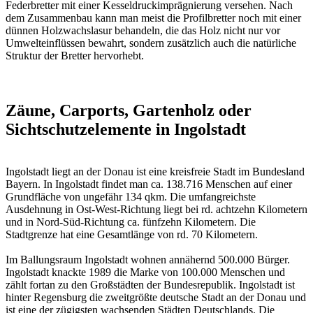
Federbretter mit einer
Kesseldruckimprägnierung
versehen. Nach
dem Zusammenbau kann man meist die Profilbretter noch mit einer
dünnen Holzwachslasur behandeln, die das Holz nicht nur vor
Umwelteinflüssen bewahrt, sondern zusätzlich auch die natürliche
Struktur der Bretter hervorhebt.
Zäune, Carports, Gartenholz oder
Sichtschutzelemente in Ingolstadt
Ingolstadt liegt an der Donau ist eine kreisfreie Stadt im Bundesland
Bayern. In Ingolstadt findet man ca. 138.716 Menschen auf einer
Grundfläche von ungefähr 134 qkm. Die umfangreichste
Ausdehnung in Ost-West-Richtung liegt bei rd. achtzehn Kilometern
und in Nord-Süd-Richtung ca. fünfzehn Kilometern. Die
Stadtgrenze hat eine Gesamtlänge von rd. 70 Kilometern.
Im Ballungsraum Ingolstadt wohnen annähernd 500.000 Bürger.
Ingolstadt knackte 1989 die Marke von 100.000 Menschen und
zählt fortan zu den Großstädten der Bundesrepublik. Ingolstadt ist
hinter Regensburg die zweitgrößte deutsche Stadt an der Donau und
ist eine der zügigsten wachsenden Städten Deutschlands. Die