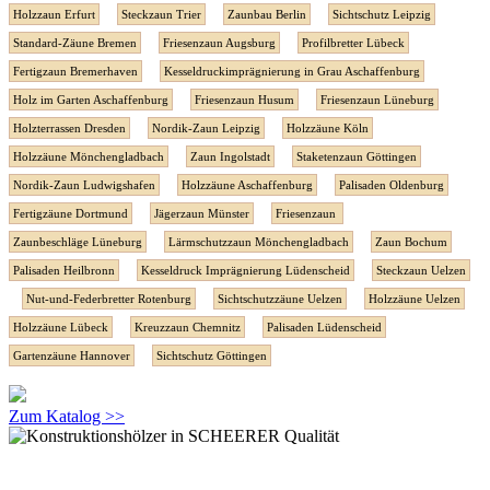
Holzzaun Erfurt
Steckzaun Trier
Zaunbau Berlin
Sichtschutz Leipzig
Standard-Zäune Bremen
Friesenzaun Augsburg
Profilbretter Lübeck
Fertigzaun Bremerhaven
Kesseldruckimprägnierung in Grau Aschaffenburg
Holz im Garten Aschaffenburg
Friesenzaun Husum
Friesenzaun Lüneburg
Holzterrassen Dresden
Nordik-Zaun Leipzig
Holzzäune Köln
Holzzäune Mönchengladbach
Zaun Ingolstadt
Staketenzaun Göttingen
Nordik-Zaun Ludwigshafen
Holzzäune Aschaffenburg
Palisaden Oldenburg
Fertigzäune Dortmund
Jägerzaun Münster
Friesenzaun
Zaunbeschläge Lüneburg
Lärmschutzzaun Mönchengladbach
Zaun Bochum
Palisaden Heilbronn
Kesseldruck Imprägnierung Lüdenscheid
Steckzaun Uelzen
Nut-und-Federbretter Rotenburg
Sichtschutzzäune Uelzen
Holzzäune Uelzen
Holzzäune Lübeck
Kreuzzaun Chemnitz
Palisaden Lüdenscheid
Gartenzäune Hannover
Sichtschutz Göttingen
Zum Katalog >>