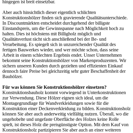
hingegen ist breit einsetzbar.
Aber auch hinsichtlich dieser eigentlich schlichten
Konstruktionshölzer finden sich gravierende Qualitätsunterschiede.
In Discountmärkten entscheidet durchgehend der billigste
Einstandspreis, um die Gewinnspanne nach Möglichkeit hoch zu
halten. Dies ist höchstens mit Billigholz möglich und
Qualitätsverlust rächt sich anschließend bei der Be- und
Verarbeitung. Es spiegelt sich in unzureichender Qualität des
fertigen Bauwerkes wieder, und wer möchte schon, dass seine
Arbeit in einem schlechten Ergebnis endet. Unser Unternehmen
bekommt seine Konstruktionshölzer von Markenproduzenten. Wir
sichern unseren Kunden durch gezielten und effizienten Einkauf
dennoch faire Preise bei gleichzeitig sehr guter Beschaffenheit der
Bauhölzer.
Für was können Sie Konstruktionshölzer einsetzen?
Konstruktionsbauholz kommt vorwiegend in Unterkonstruktionen
zur Verwendung. Diese Hölzer eignen sich ideal, um die
Montagegrundlage für Wandverkleidungen sowie für die
Konstruktion einer Deckenverkleidung zu bilden. Konstruktionsholz
können Sie aber auch anderweitig vielfältig nutzen. Überall, wo die
ungehobelte und ungefaste Oberfläche des Holzes keine Rolle
spielt, ist dieses Holz die preisgünstigste Option. Mit dem Kauf von
Konstruktionsholz partizipieren Sie aber auch an einer weiteren