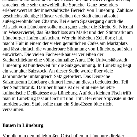
sprechen eine sehr unzweifelhafte Sprache. Ganz besonders
erlebenswert ist der innerstädtische Bereich von Lüneburg. Zahllose
geschichtsträchtige Häuser verleihen der Stadt einen absolut
außergewöhnlichen Charme. Bei einem Spaziergang durch die
Altstadt von Lüneburg sollte man ganz sicher die Kirche St. Nicolai
im Wasserviertel, das Stadtschloss am Markt und den Stintmarkt am
Lüneburger Hafen aufsuchen. Wer ein bisßchen Zeit übrig hat,
macht Halt in einem der vielen gemütlichen Cafés am Marktplatz
und lässt einfach die wunderbare Stimmung von Lüneburg auf sich
einwirken. Die vielen Fachwerkhäuser verleihen der
Stadtarchitektur eine völlig einmalige Aura. Die Universitätsstadt
Lüneburg ist bundesweit für die Salzgewinnung. In Lüneburg liegt
ein sehr alter Salzstock. An dieser Stelle wurde über viele
Jahrhunderte umfangreich Salz gefördert. Das Deutsche
Salzmuseum Lüneburg erinnert heute an diesen bedeutenden Teil
der Stadtchronik. Darüber hinaus ist der Stint eine beliebte
kulinarische Delikatesse aus Lüneburg. Auf den kleinen Fisch trifft
man in Lüneburg fast auf Schritt und Tritt. Bei einer Stipvisite in der
norddeutschen Stadt sollte man ein Stint-Essen bitte nicht
versäumen.
Bauen in Lüneburg
Vor allem in den mittelgroßen Ortschaften in Lüneburg direkter