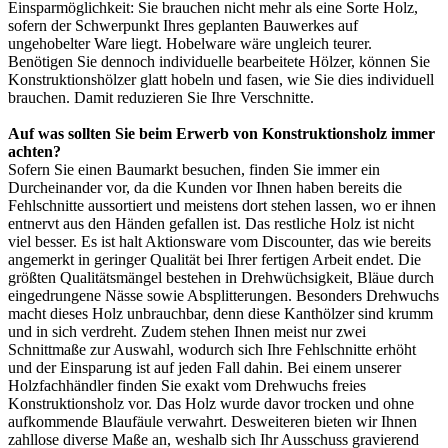
Einsparmöglichkeit: Sie brauchen nicht mehr als eine Sorte Holz,
sofern der Schwerpunkt Ihres geplanten Bauwerkes auf
ungehobelter Ware liegt. Hobelware wäre ungleich teurer.
Benötigen Sie dennoch individuelle bearbeitete Hölzer, können Sie
Konstruktionshölzer glatt hobeln und fasen, wie Sie dies individuell
brauchen. Damit reduzieren Sie Ihre Verschnitte.
Auf was sollten Sie beim Erwerb von Konstruktionsholz immer
achten?
Sofern Sie einen Baumarkt besuchen, finden Sie immer ein
Durcheinander vor, da die Kunden vor Ihnen haben bereits die
Fehlschnitte aussortiert und meistens dort stehen lassen, wo er ihnen
entnervt aus den Händen gefallen ist. Das restliche Holz ist nicht
viel besser. Es ist halt Aktionsware vom Discounter, das wie bereits
angemerkt in geringer Qualität bei Ihrer fertigen Arbeit endet. Die
größten Qualitätsmängel bestehen in Drehwüchsigkeit, Bläue durch
eingedrungene Nässe sowie Absplitterungen. Besonders Drehwuchs
macht dieses Holz unbrauchbar, denn diese Kanthölzer sind krumm
und in sich verdreht. Zudem stehen Ihnen meist nur zwei
Schnittmaße zur Auswahl, wodurch sich Ihre Fehlschnitte erhöht
und der Einsparung ist auf jeden Fall dahin. Bei einem unserer
Holzfachhändler finden Sie exakt vom Drehwuchs freies
Konstruktionsholz vor. Das Holz wurde davor trocken und ohne
aufkommende Blaufäule verwahrt. Desweiteren bieten wir Ihnen
zahllose diverse Maße an, weshalb sich Ihr Ausschuss gravierend