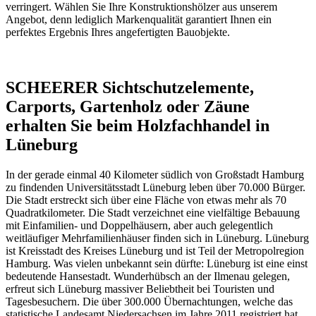
verringert. Wählen Sie Ihre Konstruktionshölzer aus unserem
Angebot, denn lediglich Markenqualität garantiert Ihnen ein
perfektes Ergebnis Ihres angefertigten Bauobjekte.
SCHEERER Sichtschutzelemente,
Carports, Gartenholz oder Zäune
erhalten Sie beim Holzfachhandel in
Lüneburg
In der gerade einmal 40 Kilometer südlich von Großstadt Hamburg
zu findenden Universitätsstadt Lüneburg leben über 70.000 Bürger.
Die Stadt erstreckt sich über eine Fläche von etwas mehr als 70
Quadratkilometer. Die Stadt verzeichnet eine vielfältige Bebauung
mit Einfamilien- und Doppelhäusern, aber auch gelegentlich
weitläufiger Mehrfamilienhäuser finden sich in Lüneburg. Lüneburg
ist Kreisstadt des Kreises Lüneburg und ist Teil der Metropolregion
Hamburg. Was vielen unbekannt sein dürfte: Lüneburg ist eine einst
bedeutende Hansestadt. Wunderhübsch an der Ilmenau gelegen,
erfreut sich Lüneburg massiver Beliebtheit bei Touristen und
Tagesbesuchern. Die über 300.000 Übernachtungen, welche das
statistische Landesamt Niedersachsen im Jahre 2011 registriert hat,