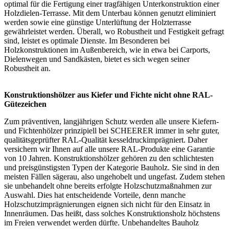
optimal für die Fertigung einer tragfähigen Unterkonstruktion einer
Holzdielen-Terrasse. Mit dem Unterbau können genutzt eliminiert
werden sowie eine günstige Unterlüftung der
Holzterrasse
gewährleistet werden. Überall, wo Robustheit und Festigkeit gefragt
sind, leistet es optimale Dienste. Im Besonderen bei
Holzkonstruktionen im Außenbereich, wie in etwa bei
Carports
,
Dielenwegen und Sandkästen, bietet es sich wegen seiner
Robustheit an.
Konstruktionshölzer aus Kiefer und Fichte nicht ohne RAL-
Gütezeichen
Zum präventiven, langjährigen Schutz werden alle unsere Kiefern-
und Fichtenhölzer prinzipiell bei SCHEERER immer in sehr guter,
qualitätsgeprüfter RAL-Qualität kesseldruckimprägniert. Daher
versichern wir Ihnen auf alle unsere RAL-Produkte eine Garantie
von 10 Jahren. Konstruktionshölzer gehören zu den schlichtesten
und preisgünstigsten Typen der Kategorie Bauholz. Sie sind in den
meisten Fällen sägerau, also ungehobelt und ungefast. Zudem stehen
sie unbehandelt ohne bereits erfolgte Holzschutzmaßnahmen zur
Auswahl. Dies hat entscheidende Vorteile, denn manche
Holzschutzimprägnierungen eignen sich nicht für den Einsatz in
Innenräumen. Das heißt, dass solches Konstruktionsholz höchstens
im Freien verwendet werden dürfte. Unbehandeltes Bauholz