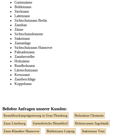
Gartenzäune
Bohlenzaun
Steckzaun
Lattenzaun
Sichtschutzzaun Berlin
Zaunbau
Zäune
Sichtschutzelemente
Staketzaun
Zaunanlage
Sichtschutzzaun Hannover
Palisadenzaun
Zaunhersteller
Holzzäune
Rundholzzaun
Lärmschutzzaun
Kreuzzaun
Zaunbeschläge
Koppelzaun
Beliebte Anfragen unserer Kunden:
Kesseldruckimprägnierung in Grau Flensburg
Holzzäune Chemnitz
Zaun Lüneburg
Gartenbrücke Düsseldorf
Holzterrassen Ingolstadt
Zaun-Klassiker Hannover
Bohlenzaun Leipzig
Staketzaun Trier