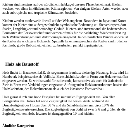
Kiefern sind meistens auf der nördlichen Halbkugel unseres Planet beheimatet. Kiefern
wachsen vor allem in kühlfeuchten Klimaregionen. Von einigen Kiefern-Arten werden aber
auch subtropische und tropische Klimazonen besiedelt.
Kiefern werden mittlerweile überall auf der Welt angebaut. Besonders in Japan und Korea
kommt der Kiefer eine außergewöhnliche symbolische Bedeutung zu: Sie verkörpern dort
Stärke, Langlebigkeit und beständige Geduld. Kiefern sind international die bedeutendsten
Baumarten der Forstwirtschaft und werden oftmals für die nachhaltige Wiederaufforstung
nach Waldzerstörungen und Waldrodungen eingesetzt. In den nördlichen Bundesländern ist
die Kiefer die wichtigste Holzsorte. Spezielle Erkennungszeichen der Kiefer sind: rötliches
Kernholz, große Robustheit, einfach zu bearbeiten, perfekt imprägnierbar.
Holz als Baustoff
Holz findet im Bauwesen i.d.R. als sogenanntes Bauholz vielseitige Nutzung. Holz wird im
Handwerk beispielsweise als Vollholz, Brettschichtholz oder in Form von Holzwerkstoffen
eingesetzt werden. Es wird sowohl für isolierende, konstruktive als auch für ästhetische
Ziele in Form von Verkleidungen eingesetzt. Auf tragenden Holzkonstruktionen basiert der
Holzskelettbau, der Holzrahmenbau als auch der klassische Fachwerkbau.
Holz glänzt durch eine hohe Festigkeit bei minimalen Eigengewicht aus. Von allen
Festigkeiten des Holzes hat seine Zugfestigkeit die besten Werte, während die
Druckfestigkeit des Holzes über 50 % und die Schubfestigkeit nur circa 10 % der
Zugfestigkeitswerte erreichen. Die Zugfestigkeit von Stahl ist zwar 5-6 mal größer als die
Zugfestigkeit von Holz, letzteres ist demgegenüber 16-mal leichter.
Ähnliche Kategorien: