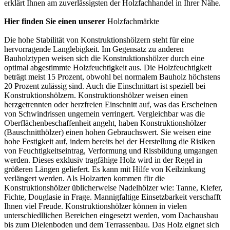
erklärt Ihnen am zuverlässigsten der Holzfachhandel in Ihrer Nähe.
Hier finden Sie einen unserer
Holzfachmärkte
Die hohe Stabilität von Konstruktionshölzern steht für eine
hervorragende Langlebigkeit. Im Gegensatz zu anderen
Bauholztypen weisen sich die Konstruktionshölzer durch eine
optimal abgestimmte Holzfeuchtigkeit aus. Die Holzfeuchtigkeit
beträgt meist 15 Prozent, obwohl bei normalem Bauholz höchstens
20 Prozent zulässig sind. Auch die Einschnittart ist speziell bei
Konstruktionshölzern. Konstruktionshölzer weisen einen
herzgetrennten oder herzfreien Einschnitt auf, was das Erscheinen
von Schwindrissen ungemein verringert. Vergleichbar was die
Oberflächenbeschaffenheit angeht, haben Konstruktionshölzer
(Bauschnitthölzer) einen hohen Gebrauchswert. Sie weisen eine
hohe Festigkeit auf, indem bereits bei der Herstellung die Risiken
von Feuchtigkeitseintrag, Verformung und Rissbildung umgangen
werden. Dieses exklusiv tragfähige Holz wird in der Regel in
größeren Längen geliefert. Es kann mit Hilfe von Keilzinkung
verlängert werden. Als Holzarten kommen für die
Konstruktionshölzer üblicherweise Nadelhölzer wie: Tanne, Kiefer,
Fichte, Douglasie in Frage. Mannigfaltige Einsetzbarkeit verschafft
Ihnen viel Freude. Konstruktionshölzer können in vielen
unterschiedllichen Bereichen eingesetzt werden, vom Dachausbau
bis zum Dielenboden und dem Terrassenbau. Das Holz eignet sich