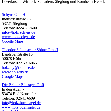
Leverkusen, Windeck-Schladern, Siegburg und Bornheim-Hersel:
Schyns GmbH
Industriestrasse 23
53721 Siegburg
Telefon: 02241-17600
info@holz-schyns.de
www.holz-schyns.de
Google Maps
Theodor Schumacher Söhne GmbH
Landsbergstraße 16
50678 Köln
Telefon: 0221-316065
holzcity@t-online.de
www.holzcity.de
Google Maps
Die Brüder Bünnagel GbR
In den Auen 7
53474 Bad Neuenahr
Telefon: 02641-6609
info@holz-buennagel.de
www.holz-buennagel.de