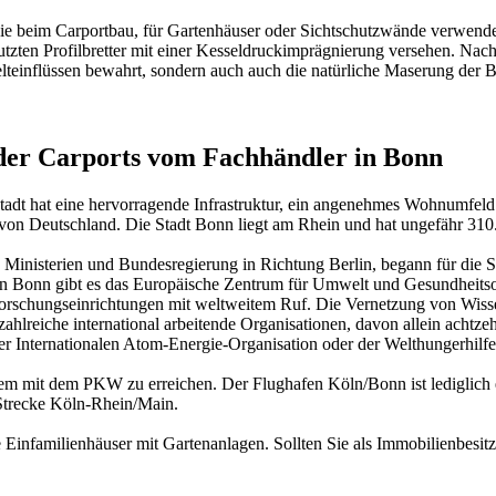
it sie beim Carportbau, für Gartenhäuser oder Sichtschutzwände verwen
ten Profilbretter mit einer
Kesseldruckimprägnierung
versehen. Nach d
teinflüssen bewahrt, sondern auch auch die natürliche Maserung der Bre
oder Carports vom Fachhändler in Bonn
adt hat eine hervorragende Infrastruktur, ein angenehmes Wohnumfeld s
 von Deutschland. Die Stadt Bonn liegt am Rhein und hat ungefähr 31
nisterien und Bundesregierung in Richtung Berlin, begann für die St
rt. In Bonn gibt es das Europäische Zentrum für Umwelt und Gesundheit
Forschungseinrichtungen mit weltweitem Ruf. Die Vernetzung von Wisse
 zahlreiche international arbeitende Organisationen, davon allein achtz
der Internationalen Atom-Energie-Organisation oder der Welthungerhilf
m mit dem PKW zu erreichen. Der Flughafen Köln/Bonn ist lediglich e
Strecke Köln-Rhein/Main.
le Einfamilienhäuser mit Gartenanlagen. Sollten Sie als Immobilienbesi