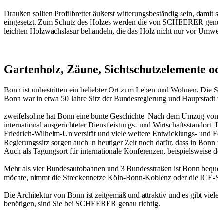
Draußen sollten Profilbretter äußerst witterungsbeständig sein, dam
eingesetzt. Zum Schutz des Holzes werden die von SCHEERER genutz
leichten Holzwachslasur behandeln, die das Holz nicht nur vor Umwel
Gartenholz, Zäune, Sichtschutzelemente 
Bonn ist unbestritten ein beliebter Ort zum Leben und Wohnen. Die St
Bonn war in etwa 50 Jahre Sitz der Bundesregierung und Hauptstadt
zweifelsohne hat Bonn eine bunte Geschichte. Nach dem Umzug von Mi
international ausgerichteter Dienstleistungs- und Wirtschaftsstando
Friedrich-Wilhelm-Universität und viele weitere Entwicklungs- und 
Regierungssitz sorgen auch in heutiger Zeit noch dafür, dass in Bonn
Auch als Tagungsort für internationale Konferenzen, beispielsweise 
Mehr als vier Bundesautobahnen und 3 Bundesstraßen ist Bonn beque
möchte, nimmt die Streckennetze Köln-Bonn-Koblenz oder die ICE-
Die Architektur von Bonn ist zeitgemäß und attraktiv und es gibt vie
benötigen, sind Sie bei SCHEERER genau richtig.