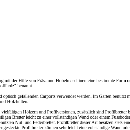
tung mit der Hilfe von Fräs- und Hobelmaschinen eine bestimmte Form o
ofilholz" benannt.
nd optisch gefallenden
Carports
verwendet werden. Im Garten benutzt ma
und Holzhütten.
n vielfältigen Hölzern und Profilversionen, zusätzlich sind Profilbrett
iligen Bretter leicht zu einer vollständigen Wand oder einem Fussboden
enutzten
Nut- und Federbretter
. Profilbretter dieser Art besitzen stets 
ngesteckte Profilbretter können sehr leicht eine vollständige Wand ode