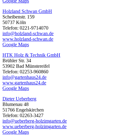
Google Maps
Holzland Schwan GmbH
Scheibenstr. 159
50737 Köln
Telefon: 0221-9714070
info@holzland-schwan.de
www.holzland-schwan.de
Google Maps
HTK Holz & Technik GmbH
Brühler Str. 34
53902 Bad Münstereifel
Telefon: 02253-960860
info@gartenhaus24.de
www.gartenhaus24.de
Google Maps
Dieter Ueberberg
Blumenau 48
51766 Engelskirchen
Telefon: 02263-3427
info@ueberberg-holzimgarten.de
www.ueberberg-holzimgarten.de
Google Maps