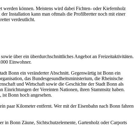
det werden können. Meistens wird dabei Fichten- oder Kiefernholz
er Installation kann man oftmals die Profilbretter noch mit einer
tter verdeutlicht.
owie über ein überdurchschnittliches Angebot an Freizeitaktivitäten.
0.000 Einwohner.
adt Bonn ein veränderter Abschnitt. Gegenwärtig ist Bonn ein
sorganisation, das Bundesgesundheitsministerium, die Rheinische
nschaft und Wirtschaft sowie die Geschichte der Stadt Bonn als
ehn Einrichtungen der Vereinten Nationen, ihren Stammsitz haben.
e, ist Bonn hoch angesehen.
in paar Kilometer entfernt. Wer mit der Eisenbahn nach Bonn fahren
tzer in Bonn Zäune, Sichtschutzelemente, Gartenholz oder Carports