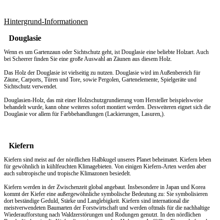
Hintergrund-Informationen
Douglasie
Wenn es um
Gartenzaun
oder Sichtschutz geht, ist Douglasie eine beliebte Holzart. Auch
bei Scheerer finden Sie eine große Auswahl an Zäunen aus diesem Holz.
Das Holz der Douglasie ist vielseitig zu nutzen. Douglasie wird im Außenbereich für
Zäune, Carports, Türen und Tore, sowie Pergolen, Gartenelemente, Spielgeräte und
Sichtschutz verwendet.
Douglasien-Holz, das mit einer Holzschutzgrundierung vom Hersteller beispielsweise
behandelt wurde, kann ohne weiteres sofort montiert werden. Desweiteren eignet sich die
Douglasie vor allem für Farbbehandlungen (Lackierungen, Lasuren,).
Kiefern
Kiefern sind meist auf der nördlichen Halbkugel unseres Planet beheimatet. Kiefern leben
für gewöhnlich in kühlfeuchten Klimagebieten. Von einigen Kiefern-Arten werden aber
auch subtropische und tropische Klimazonen besiedelt.
Kiefern werden in der Zwischenzeit global angebaut. Insbesondere in Japan und Korea
kommt der Kiefer eine außergewöhnliche symbolische Bedeutung zu: Sie symbolisieren
dort beständige Geduld, Stärke und Langlebigkeit. Kiefern sind international die
meistverwendeten Baumarten der Forstwirtschaft und werden oftmals für die nachhaltige
Wiederaufforstung nach Waldzerstörungen und Rodungen genutzt. In den nördlichen