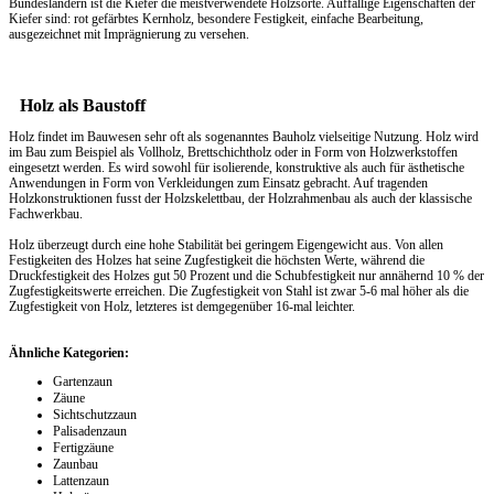
Bundesländern ist die Kiefer die meistverwendete Holzsorte. Auffällige Eigenschaften der
Kiefer sind: rot gefärbtes Kernholz, besondere Festigkeit, einfache Bearbeitung,
ausgezeichnet mit Imprägnierung zu versehen.
Holz als Baustoff
Holz findet im Bauwesen sehr oft als sogenanntes Bauholz vielseitige Nutzung. Holz wird
im Bau zum Beispiel als Vollholz, Brettschichtholz oder in Form von Holzwerkstoffen
eingesetzt werden. Es wird sowohl für isolierende, konstruktive als auch für ästhetische
Anwendungen in Form von Verkleidungen zum Einsatz gebracht. Auf tragenden
Holzkonstruktionen fusst der Holzskelettbau, der Holzrahmenbau als auch der klassische
Fachwerkbau.
Holz überzeugt durch eine hohe Stabilität bei geringem Eigengewicht aus. Von allen
Festigkeiten des Holzes hat seine Zugfestigkeit die höchsten Werte, während die
Druckfestigkeit des Holzes gut 50 Prozent und die Schubfestigkeit nur annähernd 10 % der
Zugfestigkeitswerte erreichen. Die Zugfestigkeit von Stahl ist zwar 5-6 mal höher als die
Zugfestigkeit von Holz, letzteres ist demgegenüber 16-mal leichter.
Ähnliche Kategorien:
Gartenzaun
Zäune
Sichtschutzzaun
Palisadenzaun
Fertigzäune
Zaunbau
Lattenzaun