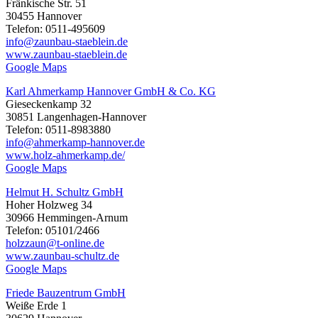
Fränkische Str. 51
30455 Hannover
Telefon: 0511-495609
info@zaunbau-staeblein.de
www.zaunbau-staeblein.de
Google Maps
Karl Ahmerkamp Hannover GmbH & Co. KG
Gieseckenkamp 32
30851 Langenhagen-Hannover
Telefon: 0511-8983880
info@ahmerkamp-hannover.de
www.holz-ahmerkamp.de/
Google Maps
Helmut H. Schultz GmbH
Hoher Holzweg 34
30966 Hemmingen-Arnum
Telefon: 05101/2466
holzzaun@t-online.de
www.zaunbau-schultz.de
Google Maps
Friede Bauzentrum GmbH
Weiße Erde 1