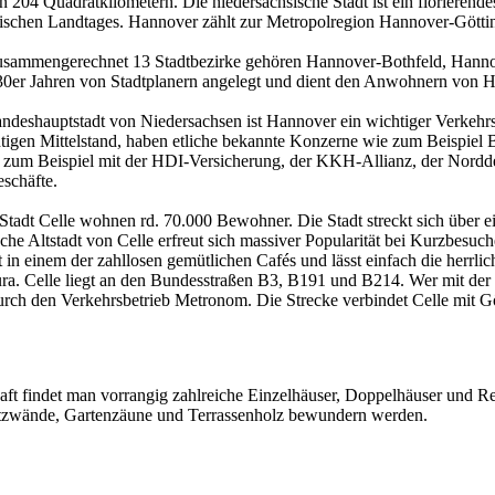
4 Quadratkilometern. Die niedersächsische Stadt ist ein florierendes 
hsischen Landtages. Hannover zählt zur Metropolregion Hannover-Göt
er zusammengerechnet 13 Stadtbezirke gehören Hannover-Bothfeld, Han
30er Jahren von Stadtplanern angelegt und dient den Anwohnern von H
andeshauptstadt von Niedersachsen ist Hannover ein wichtiger Verkehr
tigen Mittelstand, haben etliche bekannte Konzerne wie zum Beispiel
er zum Beispiel mit der HDI-Versicherung, der KKH-Allianz, der Nord
schäfte.
tadt Celle wohnen rd. 70.000 Bewohner. Die Stadt streckt sich über ei
he Altstadt von Celle erfreut sich massiver Popularität bei Kurzbesuch
lt in einem der zahllosen gemütlichen Cafés und lässt einfach die herr
ra. Celle liegt an den Bundesstraßen B3, B191 und B214. Wer mit der 
ch den Verkehrsbetrieb Metronom. Die Strecke verbindet Celle mit G
aft findet man vorrangig zahlreiche Einzelhäuser, Doppelhäuser und Re
tzwände, Gartenzäune und Terrassenholz bewundern werden.