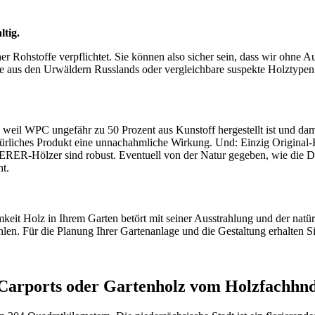
ltig.
r Rohstoffe verpflichtet. Sie können also sicher sein, dass wir ohne A
he aus den Urwäldern Russlands oder vergleichbare suspekte Holztypen
eil WPC ungefähr zu 50 Prozent aus Kunstoff hergestellt ist und dami
türliches Produkt eine unnachahmliche Wirkung. Und: Einzig Original-
RER-Hölzer sind robust. Eventuell von der Natur gegeben, wie die D
t.
keit Holz in Ihrem Garten betört mit seiner Ausstrahlung und der nat
rahlen. Für die Planung Ihrer Gartenanlage und die Gestaltung erhalt
arports oder Gartenholz vom Holzfachhnd