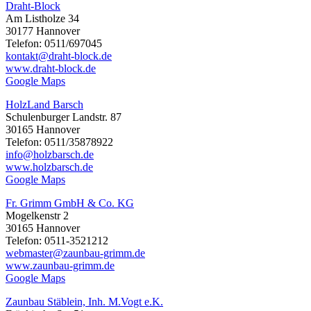
Draht-Block
Am Listholze 34
30177 Hannover
Telefon: 0511/697045
kontakt@draht-block.de
www.draht-block.de
Google Maps
HolzLand Barsch
Schulenburger Landstr. 87
30165 Hannover
Telefon: 0511/35878922
info@holzbarsch.de
www.holzbarsch.de
Google Maps
Fr. Grimm GmbH & Co. KG
Mogelkenstr 2
30165 Hannover
Telefon: 0511-3521212
webmaster@zaunbau-grimm.de
www.zaunbau-grimm.de
Google Maps
Zaunbau Stäblein, Inh. M.Vogt e.K.