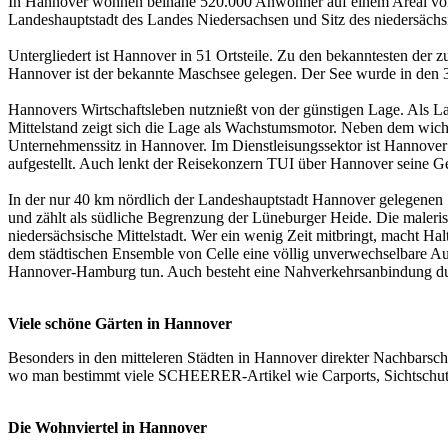
In Hannover wohnen beinahe 520.000 Anwohner auf einem Areal von 20
Landeshauptstadt des Landes Niedersachsen und Sitz des niedersäc
Untergliedert ist Hannover in 51 Ortsteile. Zu den bekanntesten d
Hannover ist der bekannte Maschsee gelegen. Der See wurde in den 
Hannovers Wirtschaftsleben nutznießt von der günstigen Lage. Als L
Mittelstand zeigt sich die Lage als Wachstumsmotor. Neben dem wich
Unternehmenssitz in Hannover. Im Dienstleisungssektor ist Hannov
aufgestellt. Auch lenkt der Reisekonzern TUI über Hannover seine Ge
In der nur 40 km nördlich der Landeshauptstadt Hannover gelegenen S
und zählt als südliche Begrenzung der Lüneburger Heide. Die malerisc
niedersächsische Mittelstadt. Wer ein wenig Zeit mitbringt, macht Ha
dem städtischen Ensemble von Celle eine völlig unverwechselbare Au
Hannover-Hamburg tun. Auch besteht eine Nahverkehrsanbindung dur
Viele schöne Gärten in Hannover
Besonders in den mitteleren Städten in Hannover direkter Nachbarsch
wo man bestimmt viele SCHEERER-Artikel wie Carports, Sichtschu
Die Wohnviertel in Hannover