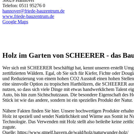
30629 Hannover
Telefon: 0511 95276 0
hannover@friede-bauzentrum.de
www.friede-bauzentrum.de
Google Maps
Holz im Garten von SCHEERER - das Baum
Wer sich mit SCHEERER beschäftigt hat, kennt unseren erstellt Umg
zertifizierten Wäldern. Egal, ob Sie sich für Kiefer, Fichte oder Do
und Reduzierung von einem hohen CO2 Ausstoß einen hohen Stellenwert
eine sinnvolle Option zu tropischen Harthölzern, die SCHEERER aus ök
nutzen, so dass sich viele Dinge mit etwas handwerklichem Talent eig
Auto, bis hin zum
Sichtschutzzaun
. Die besondere Eigenschaft des Ho
Stück ist wie das andere, sondern ist ein spezielles Produkt der Natur
Nähere Fakten finden Sie
hier
. Unsere hochwertigen Produkte erhalten
Holz ist speziell und sendet Natürlichkeit und Wärme aus Somit ist 
Technologie. Das Verwenden mit Holz stellt also beileibe keine zeitl
zugute.
Quelle:
https://www.stmelf.bayern.de/wald/holz/naturwunder-holz/