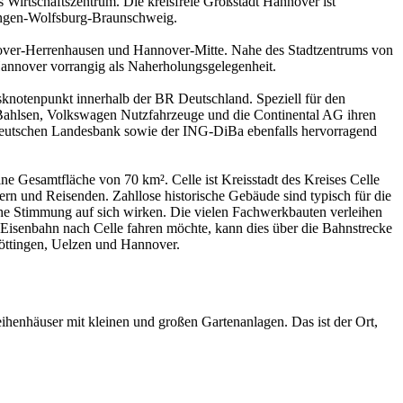
Wirtschaftszentrum. Die kreisfreie Großstadt Hannover ist
tingen-Wolfsburg-Braunschweig.
nover-Herrenhausen und Hannover-Mitte. Nahe des Stadtzentrums von
annover vorrangig als Naherholungsgelegenheit.
sknotenpunkt innerhalb der BR Deutschland. Speziell für den
 Bahlsen, Volkswagen Nutzfahrzeuge und die Continental AG ihren
deutschen Landesbank sowie der ING-DiBa ebenfalls hervorragend
ne Gesamtfläche von 70 km². Celle ist Kreisstadt des Kreises Celle
ern und Reisenden. Zahllose historische Gebäude sind typisch für die
liche Stimmung auf sich wirken. Die vielen Fachwerkbauten verleihen
Eisenbahn nach Celle fahren möchte, kann dies über die Bahnstrecke
öttingen, Uelzen und Hannover.
ihenhäuser mit kleinen und großen Gartenanlagen. Das ist der Ort,