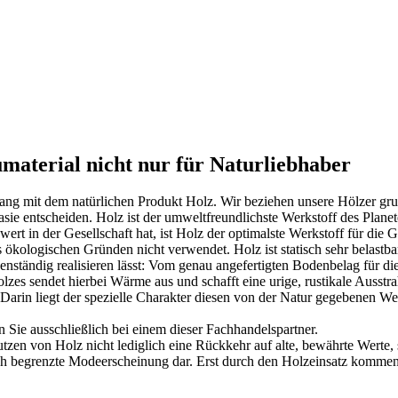
aterial nicht nur für Naturliebhaber
ang mit dem natürlichen Produkt Holz. Wir beziehen unsere Hölzer g
uglasie entscheiden. Holz ist der umweltfreundlichste Werkstoff des Pla
 in der Gesellschaft hat, ist Holz der optimalste Werkstoff für die 
ologischen Gründen nicht verwendet. Holz ist statisch sehr belastbar 
enständig realisieren lässt: Vom genau angefertigten Bodenbelag für di
lzes sendet hierbei Wärme aus und schafft eine urige, rustikale Ausstr
. Darin liegt der spezielle Charakter diesen von der Natur gegebenen We
 Sie ausschließlich bei einem dieser
Fachhandelspartner
.
Nutzen von Holz nicht lediglich eine Rückkehr auf alte, bewährte Wert
ich begrenzte Modeerscheinung dar. Erst durch den Holzeinsatz kommen 