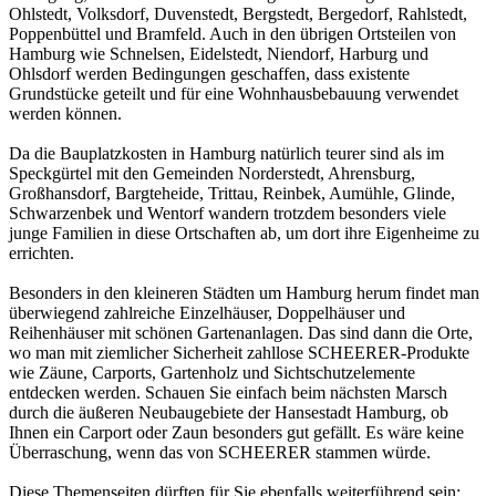
Ohlstedt, Volksdorf, Duvenstedt, Bergstedt, Bergedorf, Rahlstedt,
Poppenbüttel und Bramfeld. Auch in den übrigen Ortsteilen von
Hamburg wie Schnelsen, Eidelstedt, Niendorf, Harburg und
Ohlsdorf werden Bedingungen geschaffen, dass existente
Grundstücke geteilt und für eine Wohnhausbebauung verwendet
werden können.
Da die Bauplatzkosten in Hamburg natürlich teurer sind als im
Speckgürtel mit den Gemeinden Norderstedt, Ahrensburg,
Großhansdorf, Bargteheide, Trittau, Reinbek, Aumühle, Glinde,
Schwarzenbek und Wentorf wandern trotzdem besonders viele
junge Familien in diese Ortschaften ab, um dort ihre Eigenheime zu
errichten.
Besonders in den kleineren Städten um Hamburg herum findet man
überwiegend zahlreiche Einzelhäuser, Doppelhäuser und
Reihenhäuser mit schönen Gartenanlagen. Das sind dann die Orte,
wo man mit ziemlicher Sicherheit zahllose SCHEERER-Produkte
wie
Zäune
, Carports, Gartenholz und Sichtschutzelemente
entdecken werden. Schauen Sie einfach beim nächsten Marsch
durch die äußeren Neubaugebiete der Hansestadt Hamburg, ob
Ihnen ein Carport oder Zaun besonders gut gefällt. Es wäre keine
Überraschung, wenn das von SCHEERER stammen würde.
Diese Themenseiten dürften für Sie ebenfalls weiterführend sein: