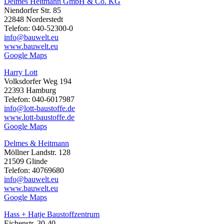
Delmes Heitmann GmbH & Co. KG
Niendorfer Str. 85
22848 Norderstedt
Telefon: 040-52300-0
info@bauwelt.eu
www.bauwelt.eu
Google Maps
Harry Lott
Volksdorfer Weg 194
22393 Hamburg
Telefon: 040-6017987
info@lott-baustoffe.de
www.lott-baustoffe.de
Google Maps
Delmes & Heitmann
Möllner Landstr. 128
21509 Glinde
Telefon: 40769680
info@bauwelt.eu
www.bauwelt.eu
Google Maps
Hass + Hatje Baustoffzentrum
Eichenstr. 30-40