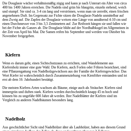
Die Douglasie wächst verhältnismäßig zügig und kann je nach Unterart ein Alter von circa
400 bis 1400 Jahren erreichen. Die Nadeln sind grün bis blaugrün, einzeln stehend, weich
und stumpf. Sie sind ca. 3-4 cm lang und verströmen, wenn man sie zerreibt, einen frischen
angenehmen Duft. Im Gegensatz zur Fichte sitzen die Douglasie-Nadeln unmittelbar auf
dem Zweig auf. Die Zapfen der Douglasie weisen eine Länge von annähernd 4-10 cm und
einen Durchmesser von 3 bis 3,5 Zentimetern auf. Zur Reifezeit hängen sie und fallen wie
bei der Fichte als Ganzes ab. Die Douglasie blüht auf der Nordhalbkugel im Allgemeinen in
der Zeit von April bis Mai. Die Samen reifen bis September und werden von Oktober bis
November freigegeben.
Kiefern
Wenn es darum geht, einen
Sichtschutzzaun
zu errichten, sind Wandelemente aus
Kiefernholz immer eine gute Wahl. Die Kiefern, auch Forlen oder Föhren bezeichnet, sind
eine Pflanzengattung von Nadelholzgewächsen aus der Familie der Kieferngewächse. Das
Wort Kiefer ist wahrscheinlich durch Zusammenziehung von Kienföhre entstanden und ist
erst ab dem 16. Jahrhundert bestätigt.
Die meisten Kiefern-Arten wachsen als Bäume, einige auch als Sträucher. Kiefern sind
immergrün und duften stark. Kiefern werden durchschnittlich knapp 45 m hoch und
können bis zu ungefähr 600 Jahre alt werden. Ihre Nadelblätter der Kiefern sind im
Vergleich zu anderen Nadelbäumen besonders lang.
Nadelholz
Aus geschichtlicher Sicht sind Nadelhölzer älter als Laubhölzer, haben aus diesem Grund