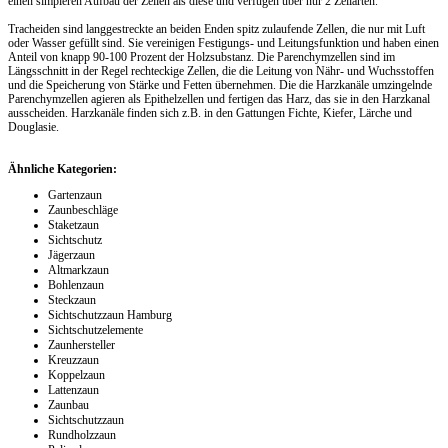
einen simpleren Aufbau der Zellen als diese und verfügen über nur 2 Zellarten.
Tracheiden sind langgestreckte an beiden Enden spitz zulaufende Zellen, die nur mit Luft
oder Wasser gefüllt sind. Sie vereinigen Festigungs- und Leitungsfunktion und haben einen
Anteil von knapp 90-100 Prozent der Holzsubstanz. Die Parenchymzellen sind im
Längsschnitt in der Regel rechteckige Zellen, die die Leitung von Nähr- und Wuchsstoffen
und die Speicherung von Stärke und Fetten übernehmen. Die die Harzkanäle umzingelnde
Parenchymzellen agieren als Epithelzellen und fertigen das Harz, das sie in den Harzkanal
ausscheiden. Harzkanäle finden sich z.B. in den Gattungen Fichte, Kiefer, Lärche und
Douglasie.
Ähnliche Kategorien:
Gartenzaun
Zaunbeschläge
Staketzaun
Sichtschutz
Jägerzaun
Altmarkzaun
Bohlenzaun
Steckzaun
Sichtschutzzaun Hamburg
Sichtschutzelemente
Zaunhersteller
Kreuzzaun
Koppelzaun
Lattenzaun
Zaunbau
Sichtschutzzaun
Rundholzzaun