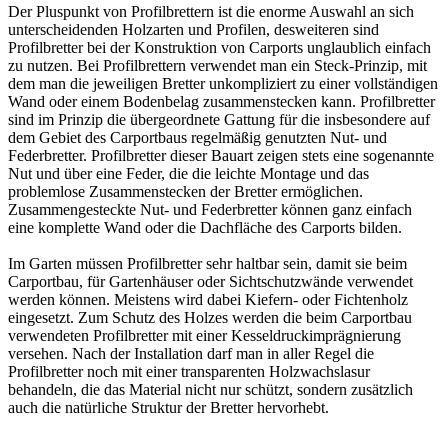
Der Pluspunkt von Profilbrettern ist die enorme Auswahl an sich
unterscheidenden Holzarten und Profilen, desweiteren sind
Profilbretter bei der Konstruktion von Carports unglaublich einfach
zu nutzen. Bei Profilbrettern verwendet man ein Steck-Prinzip, mit
dem man die jeweiligen Bretter unkompliziert zu einer vollständigen
Wand oder einem Bodenbelag zusammenstecken kann. Profilbretter
sind im Prinzip die übergeordnete Gattung für die insbesondere auf
dem Gebiet des Carportbaus regelmäßig genutzten
Nut- und
Federbretter
. Profilbretter dieser Bauart zeigen stets eine sogenannte
Nut und über eine Feder, die die leichte Montage und das
problemlose Zusammenstecken der Bretter ermöglichen.
Zusammengesteckte Nut- und Federbretter können ganz einfach
eine komplette Wand oder die Dachfläche des Carports bilden.
Im Garten müssen Profilbretter sehr haltbar sein, damit sie beim
Carportbau, für Gartenhäuser oder Sichtschutzwände verwendet
werden können. Meistens wird dabei Kiefern- oder Fichtenholz
eingesetzt. Zum Schutz des Holzes werden die beim Carportbau
verwendeten Profilbretter mit einer
Kesseldruckimprägnierung
versehen. Nach der Installation darf man in aller Regel die
Profilbretter noch mit einer transparenten Holzwachslasur
behandeln, die das Material nicht nur schützt, sondern zusätzlich
auch die natürliche Struktur der Bretter hervorhebt.