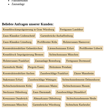
Palisadenzaun
Zaunanlage
Beliebte Anfragen unserer Kunden:
Kesseldruckimprägnierung in Grau Würzburg
Fertigzaun Landshut
Zaun-Klassiker Lüdenscheid
Gartenbrücke Aschaffenburg
Zaun-Klassiker Lüneburg
Profilbretter Köln
Holzterrassen Hannover
Konstruktionshölzer Gelsenkirchen
Lärmschutzzaun Erfurt
Profilbretter Lübeck
Kesseldruck Imprägnierung Bremen
Sichtschutzzaun München
Holzterrassen Frankfurt
Zaunanlage Rotenburg
Fertigzaun Dortmund
Gartenholz Heide
Pergola Essen
Holzzäune Potsdam
Konstruktionshölzer Aachen
Zaunbeschläge Frankfurt
Zäune Mannheim
Staketzaun Erfurt
Zaunbeschläge Wittingen
Sichtschutzelemente Delmenhorst
Sichtschutzelemente Köln
Lattenzaun Mainz
Sichtschutzzaun Husum
Steckzaun Oldenburg
Zaun Darmstadt
Zaunbeschläge Düsseldorf
Kreuzzaun Osnabrück
Altmarkzaun Oldenburg
Sichtschutzelemente Heide
Gartenzaun München
Gartenbrücke Würzburg
Sichtschutz Karlsruhe