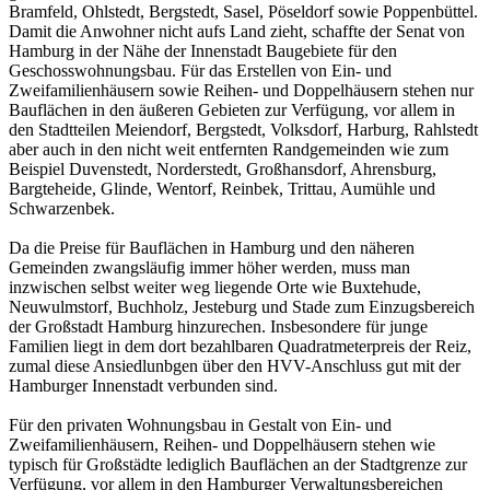
Bramfeld, Ohlstedt, Bergstedt, Sasel, Pöseldorf sowie Poppenbüttel.
Damit die Anwohner nicht aufs Land zieht, schaffte der Senat von
Hamburg in der Nähe der Innenstadt Baugebiete für den
Geschosswohnungsbau. Für das Erstellen von Ein- und
Zweifamilienhäusern sowie Reihen- und Doppelhäusern stehen nur
Bauflächen in den äußeren Gebieten zur Verfügung, vor allem in
den Stadtteilen Meiendorf, Bergstedt, Volksdorf, Harburg, Rahlstedt
aber auch in den nicht weit entfernten Randgemeinden wie zum
Beispiel Duvenstedt, Norderstedt, Großhansdorf, Ahrensburg,
Bargteheide, Glinde, Wentorf, Reinbek, Trittau, Aumühle und
Schwarzenbek.
Da die Preise für Bauflächen in Hamburg und den näheren
Gemeinden zwangsläufig immer höher werden, muss man
inzwischen selbst weiter weg liegende Orte wie Buxtehude,
Neuwulmstorf, Buchholz, Jesteburg und Stade zum Einzugsbereich
der Großstadt Hamburg hinzurechen. Insbesondere für junge
Familien liegt in dem dort bezahlbaren Quadratmeterpreis der Reiz,
zumal diese Ansiedlunbgen über den HVV-Anschluss gut mit der
Hamburger Innenstadt verbunden sind.
Für den privaten Wohnungsbau in Gestalt von Ein- und
Zweifamilienhäusern, Reihen- und Doppelhäusern stehen wie
typisch für Großstädte lediglich Bauflächen an der Stadtgrenze zur
Verfügung, vor allem in den Hamburger Verwaltungsbereichen