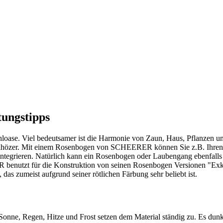
tungstipps
hloase. Viel bedeutsamer ist die Harmonie von Zaun, Haus, Pflanzen
ialhözer. Mit einem Rosenbogen von SCHEERER können Sie z.B. Ihren
tegrieren. Natürlich kann ein Rosenbogen oder Laubengang ebenfalls s
ER benutzt für die Konstruktion von seinen Rosenbogen Versionen "Ex
 das zumeist aufgrund seiner rötlichen Färbung sehr beliebt ist.
onne, Regen, Hitze und Frost setzen dem Material ständig zu. Es dunkel