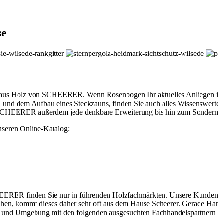
se
us Holz von SCHEERER. Wenn Rosenbogen Ihr aktuelles Anliegen ist, 
und dem Aufbau eines Steckzauns, finden Sie auch alles Wissenswert
i SCHEERER außerdem jede denkbare Erweiterung bis hin zum Sonderm
unseren Online-Katalog:
RER finden Sie nur in führenden Holzfachmärkten. Unsere Kunden ha
hen, kommt dieses daher sehr oft aus dem Hause Scheerer. Gerade Ha
rg und Umgebung mit den folgenden ausgesuchten Fachhandelspartnern 