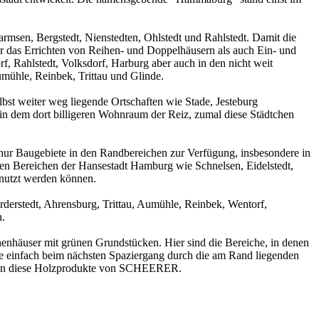
rmsen, Bergstedt, Nienstedten, Ohlstedt und Rahlstedt. Damit die
 das Errichten von Reihen- und Doppelhäusern als auch Ein- und
f, Rahlstedt, Volksdorf, Harburg aber auch in den nicht weit
mühle, Reinbek, Trittau und Glinde.
t weiter weg liegende Ortschaften wie Stade, Jesteburg
n dem dort billigeren Wohnraum der Reiz, zumal diese Städtchen
nur Baugebiete in den Randbereichen zur Verfügung, insbesondere in
gen Bereichen der Hansestadt Hamburg wie Schnelsen, Eidelstedt,
nutzt werden können.
derstedt, Ahrensburg, Trittau, Aumühle, Reinbek, Wentorf,
n.
henhäuser mit grünen Grundstücken. Hier sind die Bereiche, in denen
ie einfach beim nächsten Spaziergang durch die am Rand liegenden
ommen diese Holzprodukte von SCHEERER.