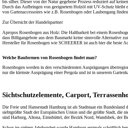
bis silber. Dieser von der Natur gegebene Prozess reduziert auf kei
Durch das Aufbringen von geeignetem Holzöl mit UV-Schutz bleibt ein
von Gartenaccessoires wie z.B. Rosenbogen oder Laubengang finden
Zur Übersicht der
Handelspartner
Apropos Rosenbogen aus Holz: Die Haltbarkeit bei einem Rosenbogen s
dass Billigangebote aus dem Baumarkt keine sinnvolle Alternative zum
Hersteller für Rosenbogen wie SCHEERER ist auch hier die beste Ad
Welche Bauformen von Rosenbogen findet man?
Rosenbogen werden in den verschiedensten Ausprägungen überregional
nur die kleinste Ausprägung einer
Pergola
und ist in unserem
Gartenk
Sichtschutzelemente, Carport, Terrassen
Die Freie und Hansestadt Hamburg ist als Stadtstaat ein Bundesland 
siebtgrößte Stadt der Europäischen Union und die größte Stadt, die ni
sind Harburg, Altona, Eimsbüttel, der Bezirk Nord, Wandsbek, der Be
Schon im siebten Jahrhundert wurde Hamburg erstmals schriftlich be