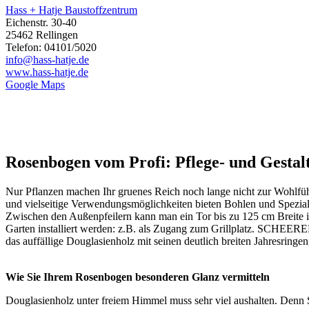
Hass + Hatje Baustoffzentrum
Eichenstr. 30-40
25462 Rellingen
Telefon: 04101/5020
info@hass-hatje.de
www.hass-hatje.de
Google Maps
Rosenbogen vom Profi: Pflege- und Gestal
Nur Pflanzen machen Ihr gruenes Reich noch lange nicht zur Wohlfü
und vielseitige Verwendungsmöglichkeiten bieten Bohlen und Spez
Zwischen den Außenpfeilern kann man ein Tor bis zu 125 cm Breite in
Garten installiert werden: z.B. als Zugang zum Grillplatz. SCHEER
das auffällige Douglasienholz mit seinen deutlich breiten Jahresringen,
Wie Sie Ihrem Rosenbogen besonderen Glanz vermitteln
Douglasienholz unter freiem Himmel muss sehr viel aushalten. Denn S