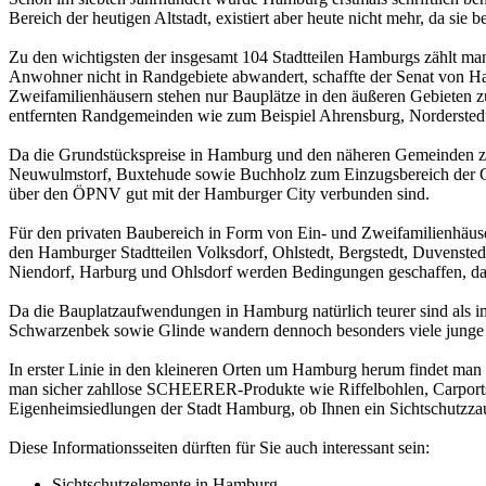
Bereich der heutigen Altstadt, existiert aber heute nicht mehr, da sie
Zu den wichtigsten der insgesamt 104 Stadtteilen Hamburgs zählt man
Anwohner nicht in Randgebiete abwandert, schaffte der Senat von H
Zweifamilienhäusern stehen nur Bauplätze in den äußeren Gebieten zur
entfernten Randgemeinden wie zum Beispiel Ahrensburg, Norderstedt
Da die Grundstückspreise in Hamburg und den näheren Gemeinden zwa
Neuwulmstorf, Buxtehude sowie Buchholz zum Einzugsbereich der Gro
über den ÖPNV gut mit der Hamburger City verbunden sind.
Für den privaten Baubereich in Form von Ein- und Zweifamilienhäuse
den Hamburger Stadtteilen Volksdorf, Ohlstedt, Bergstedt, Duvensted
Niendorf, Harburg und Ohlsdorf werden Bedingungen geschaffen, da
Da die Bauplatzaufwendungen in Hamburg natürlich teurer sind als 
Schwarzenbek sowie Glinde wandern dennoch besonders viele junge F
In erster Linie in den kleineren Orten um Hamburg herum findet man 
man sicher zahllose SCHEERER-Produkte wie
Riffelbohlen
, Carpor
Eigenheimsiedlungen der Stadt Hamburg, ob Ihnen ein Sichtschutzza
Diese Informationsseiten dürften für Sie auch interessant sein:
Sichtschutzelemente in Hamburg