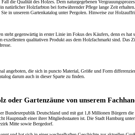
nen Fall die Qualität des Holzes. Dem naturgegebenen Vergrauungsproze
 natürlicher Holzfarbton bei fortwährender Pflege lange Zeit erhalten
 Sie in unserem
Gartenkatalog unter Pergolen
. Hinweise zur Holzauffri
teht gegenwärtig in erster Linie im Fokus des Käufers, denn es hat si
 exzellenten qualitativen Produkt aus dem Holzfachmarkt sind. Das Zitat
resse.
 angeboten, die sich in puncto Material, Größe und Form differenzie
atalog
darum auch in dieser Sparte zu finden.
holz oder Gartenzäune von unserem Fachha
der Bundesrepublik Deutschland und mit gut 1,8 Millionen Bürgern die
cht Hauptstadt einer ihrer Mitgliedsstaaten ist. Die Stadt Hamburg unte
zirk Mitte sowie Bergedorf.
nannt und hat sich in einer wechselhaften Geschichte zur aktuellen G