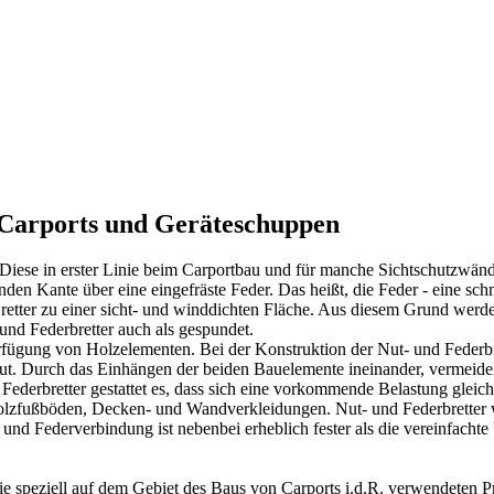
 Carports und Geräteschuppen
n. Diese in erster Linie beim Carportbau und für manche Sichtschutzw
en Kante über eine eingefräste Feder. Das heißt, die Feder - eine schma
Bretter zu einer sicht- und winddichten Fläche. Aus diesem Grund werd
und Federbretter auch als gespundet.
fügung von Holzelementen. Bei der Konstruktion der Nut- und Federbret
Nut. Durch das Einhängen der beiden Bauelemente ineinander, vermeiden
Federbretter gestattet es, dass sich eine vorkommende Belastung gleic
 Holzfußböden, Decken- und Wandverkleidungen. Nut- und Federbretter w
 Federverbindung ist nebenbei erheblich fester als die vereinfachte Ü
ie speziell auf dem Gebiet des Baus von
Carports
i.d.R. verwendeten
P