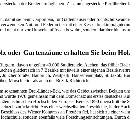
anderstecken der Bretter ermöglichen. Zusammengesteckte Profilbretter
ein, damit sie beim Carportbau, für Gartenhäuser oder Sichtschutzwän
 verwendeten Nut- und Federbretter mit einer
Kesseldruckimprägnieru
ial nicht nur vor Umwelteinflüssen bewahrt, sondern darüber hinaus auc
olz oder Gartenzäune erhalten Sie beim Ho
ürgern, davon ungefähr 40.000 Studierende. Aachen, das früher Bad 
achen gliedert sich in 7 Bezirke mit jeweils einer eigenen Bezirksvert
 Jülicher Straße, Hanbruch, Westpark, Hansemannplatz, St. Jakob, Bur
r, Marschiertor als auch der Bezirk Richterich.
h im sogenannten Drei-Länder-Eck, wie das Gebiet zwischen Belgien u
nd wurde 1978 gemeinsam mit dem Domschatz als erstes deutsches Ku
rößten technischen Hochschulen Europas. Bereits 1890 überschritt die 
gsteinzeit zurückreicht. Aus einer wechselhaften Geschichte, in der Aa
 Beschluss des Wiener Kongress an Preußen fiel, hat sich zu einer wahr
chschule, sondern ebenfalls viele Forschungseinrichtungen. Durch die 