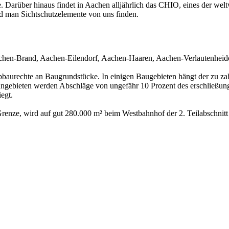
. Darüber hinaus findet in Aachen alljährlich das CHIO, eines der weltw
wird man Sichtschutzelemente von uns finden.
 Aachen-Brand, Aachen-Eilendorf, Aachen-Haaren, Aachen-Verlautenhei
bbaurechte an Baugrundstücke. In einigen Baugebieten hängt der zu z
ngebieten werden Abschläge von ungefähr 10 Prozent des erschließung
egt.
Grenze, wird auf gut 280.000 m² beim Westbahnhof der 2. Teilabschni