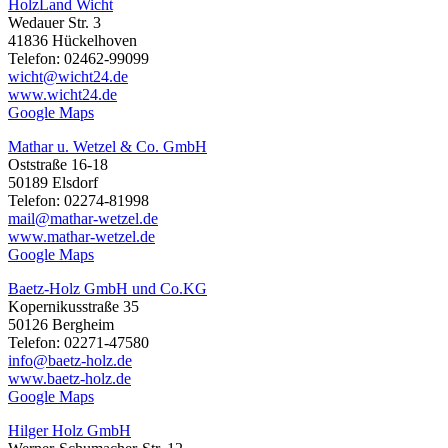
HolzLand Wicht
Wedauer Str. 3
41836 Hückelhoven
Telefon: 02462-99099
wicht@wicht24.de
www.wicht24.de
Google Maps
Mathar u. Wetzel & Co. GmbH
Oststraße 16-18
50189 Elsdorf
Telefon: 02274-81998
mail@mathar-wetzel.de
www.mathar-wetzel.de
Google Maps
Baetz-Holz GmbH und Co.KG
Kopernikusstraße 35
50126 Bergheim
Telefon: 02271-47580
info@baetz-holz.de
www.baetz-holz.de
Google Maps
Hilger Holz GmbH