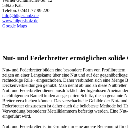
Werner-Schumacher-Str. 12
53925 Kall
Telefon: 02441-77 99 220
info@hilger-holz.de
www.hilger-holz.de
Google Maps
Nut- und Federbretter ermöglichen solide
Nut- und Federbretter bilden eine besondere Form von Profilbretter
zeigen an einer Längskante über eine Nut und auf der gegenüberliegend
rechteckige Rille - eingeschoben. Daher verbinden sich eine Menge 
Deckenverkleidungen genutzt. Man nennt ab und an diese Nutbretter 
Nut- und Federbretter dienen ausdrücklich der fugenlosen Aneinander
nachfolgenden Bauteil in den ausgesparten Schlitz, die so genannte 
Bretter verschieben können. Das verschachtelte Gebilde der Nut- und 
Federbretter einzusetzen ist daher auch die beliebteste Methode bei
Verwendung besonderer Metallklammern befestigt werden. Eine Nut- und
eingeführt wird.
Nut- und Federbretter ist im Grunde nur eine andere Benennung für d