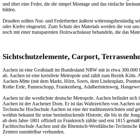
und über eine Feder, die die simpel Montage und das einfache Inein
bilden.
Draußen sollten Nut- und Federbretter äußerst witterungsbeständig s
oder Kiefer eingesetzt. Zum Schutz des Materials werden die von uns
noch mit einer transparenten Holzwachslasur behandeln, die das Mater
Sichtschutzelemente, Carport, Terrassenh
Aachen ist eine Großstadt im Bundesland NRW mit in etwa 300.000 B
ab. Aachen ist eine kreisfreie Metropole und zählt zum Bezirk Köln. A
Aachen-Mitte (mit dem Markt, Hörn, Soers, dem Lindenplatz, Ponttor,
Rothe Erde, Panneschopp, Frankenberg, Adalbertsteinweg, Hangeweihe
Aachen ist die westlichste deutsche Metropole. Aachen befindet sic
Aachen ist der Aachener Dom. Er ist das Wahrzeichen von Aachen u
Technische Hochschule Aachen ist eine der traditionsreichsten und g
weithin bekannt für seine beeindruckende Historie, die bis in die Jun
ab dem Jahre 1801 offiziell zu Frankreich zählte und erst 1815 gemäß
Fachhochschule Aachen und die Rheinisch-Westfälische-Technische Ho
Zentren unmittelbar verbunden.