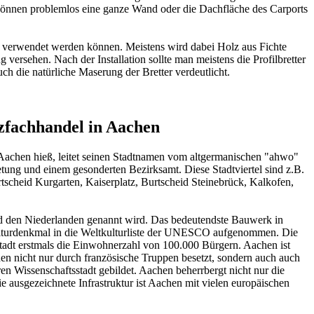
 können problemlos eine ganze Wand oder die Dachfläche des Carports
de verwendet werden können. Meistens wird dabei Holz aus Fichte
ng
versehen. Nach der Installation sollte man meistens die Profilbretter
h die natürliche Maserung der Bretter verdeutlicht.
lzfachhandel in Aachen
Aachen hieß, leitet seinen Stadtnamen vom altgermanischen "ahwo"
retung und einem gesonderten Bezirksamt. Diese Stadtviertel sind z.B.
tscheid Kurgarten, Kaiserplatz, Burtscheid Steinebrück, Kalkofen,
nd den Niederlanden genannt wird. Das bedeutendste Bauwerk in
lturdenkmal in die Weltkulturliste der UNESCO aufgenommen. Die
Stadt erstmals die Einwohnerzahl von 100.000 Bürgern. Aachen ist
chen nicht nur durch französische Truppen besetzt, sondern auch auch
en Wissenschaftsstadt gebildet. Aachen beherrbergt nicht nur die
ausgezeichnete Infrastruktur ist Aachen mit vielen europäischen