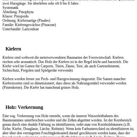
zwei Harzgänge. Sie überleben sehr oft 6 bis 8 Jahre.
Systematik
Abteilung: Pinophyta
Klasse: Pinopsida
Ordnung: Kiefernartige (Pinales)
Familie: Kieferngewächse (Pinaceae)
Unterfamilie: Laricoideae
Kiefern
Kiefern sind weltweit die meistverwendeten Baumarten der Forstwirtschaft. Kiefern
riechen sehr aromatisch. Das
Holz
der Kiefern ist in der Regel leicht und harzreich. Die
Kiefer wird im Garten für Carports, Türen, Zäune, Tore, als auch Gartenelemente,
Sichtschutz, Pergolen und Spielgeräte verwendet.
Kiefern werden ferner zur Pech- und Harzgewinnung eingesetzt. Die Samen mancher
Kiefernsorten sind so dimensioniert, dass diese als Nahrungsmittel verwendet werden
(Pinienkerne). Die Kiefer hat manchmal grünes Holz.
Holz: Verkernung
Eine sog. Verkernung von Holz entsteht, wenn die inneren Wasserleitbahnen des
Baumstammes unterbrochen werden und die Zellen abgetötet werden. Ist der Kernbereich
genau durch eine dunkle Färbung zu identifizieren, redet man von Kernholzbäumen (z.B.
Eiche, Kiefer, Douglasie, Lärche, Robinie). Wenn kein Farbunterschied zu identifizieren ist,
aber über den verringerten Feuchtigkeitsanteil darauf geschlossen werden kann, dass der