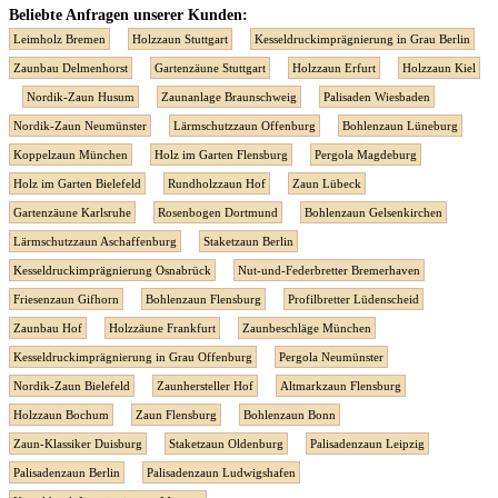
Beliebte Anfragen unserer Kunden:
Leimholz Bremen
Holzzaun Stuttgart
Kesseldruckimprägnierung in Grau Berlin
Zaunbau Delmenhorst
Gartenzäune Stuttgart
Holzzaun Erfurt
Holzzaun Kiel
Nordik-Zaun Husum
Zaunanlage Braunschweig
Palisaden Wiesbaden
Nordik-Zaun Neumünster
Lärmschutzzaun Offenburg
Bohlenzaun Lüneburg
Koppelzaun München
Holz im Garten Flensburg
Pergola Magdeburg
Holz im Garten Bielefeld
Rundholzzaun Hof
Zaun Lübeck
Gartenzäune Karlsruhe
Rosenbogen Dortmund
Bohlenzaun Gelsenkirchen
Lärmschutzzaun Aschaffenburg
Staketzaun Berlin
Kesseldruckimprägnierung Osnabrück
Nut-und-Federbretter Bremerhaven
Friesenzaun Gifhorn
Bohlenzaun Flensburg
Profilbretter Lüdenscheid
Zaunbau Hof
Holzzäune Frankfurt
Zaunbeschläge München
Kesseldruckimprägnierung in Grau Offenburg
Pergola Neumünster
Nordik-Zaun Bielefeld
Zaunhersteller Hof
Altmarkzaun Flensburg
Holzzaun Bochum
Zaun Flensburg
Bohlenzaun Bonn
Zaun-Klassiker Duisburg
Staketzaun Oldenburg
Palisadenzaun Leipzig
Palisadenzaun Berlin
Palisadenzaun Ludwigshafen