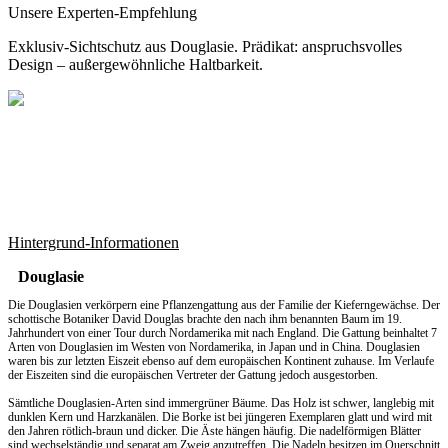
Unsere Experten-Empfehlung
Exklusiv-Sichtschutz aus Douglasie. Prädikat: anspruchsvolles
Design – außergewöhnliche Haltbarkeit.
Hintergrund-Informationen
Douglasie
Die Douglasien verkörpern eine Pflanzengattung aus der Familie der Kieferngewächse. Der
schottische Botaniker David Douglas brachte den nach ihm benannten Baum im 19.
Jahrhundert von einer Tour durch Nordamerika mit nach England. Die Gattung beinhaltet 7
Arten von Douglasien im Westen von Nordamerika, in Japan und in China. Douglasien
waren bis zur letzten Eiszeit ebenso auf dem europäischen Kontinent zuhause. Im Verlaufe
der Eiszeiten sind die europäischen Vertreter der Gattung jedoch ausgestorben.
Sämtliche Douglasien-Arten sind immergrüner Bäume. Das Holz ist schwer, langlebig mit
dunklen Kern und Harzkanälen. Die Borke ist bei jüngeren Exemplaren glatt und wird mit
den Jahren rötlich-braun und dicker. Die Äste hängen häufig. Die nadelförmigen Blätter
sind wechselständig und separat am Zweig anzutreffen. Die Nadeln besitzen im Querschnitt