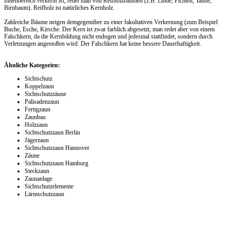
Innenbereich verkernt ist, redet man von Reifholzbäumen (z.B. Linde, Fichten, Tanne,
Birnbaum). Reifholz ist natürliches Kernholz.
Zahlreiche Bäume neigen demgegenüber zu einer fakultativen Verkernung (zum Beispiel
Buche, Esche, Kirsche. Der Kern ist zwar farblich abgesetzt, man redet aber von einem
Falschkern, da die Kernbildung nicht endogen und jedesmal stattfindet, sondern durch
Verletzungen angestoßen wird. Der Falschkern hat keine bessere Dauerhaftigkeit.
Ähnliche Kategorien:
Sichtschutz
Koppelzaun
Sichtschutzzäune
Palisadenzaun
Fertigzaun
Zaunbau
Holzzaun
Sichtschutzzaun Berlin
Jägerzaun
Sichtschutzzaun Hannover
Zäune
Sichtschutzzaun Hamburg
Steckzaun
Zaunanlage
Sichtschutzelemente
Lärmschutzzaun