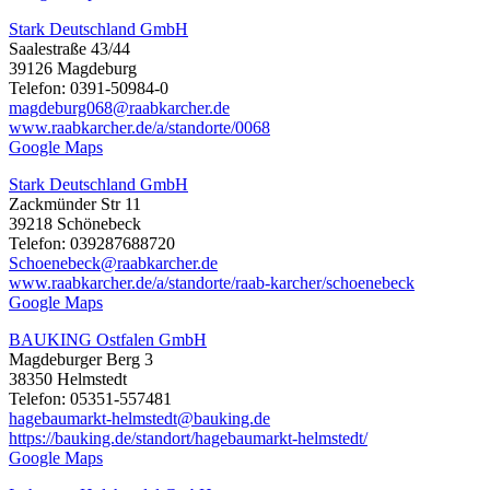
Stark Deutschland GmbH
Saalestraße 43/44
39126 Magdeburg
Telefon: 0391-50984-0
magdeburg068@raabkarcher.de
www.raabkarcher.de/a/standorte/0068
Google Maps
Stark Deutschland GmbH
Zackmünder Str 11
39218 Schönebeck
Telefon: 039287688720
Schoenebeck@raabkarcher.de
www.raabkarcher.de/a/standorte/raab-karcher/schoenebeck
Google Maps
BAUKING Ostfalen GmbH
Magdeburger Berg 3
38350 Helmstedt
Telefon: 05351-557481
hagebaumarkt-helmstedt@bauking.de
https://bauking.de/standort/hagebaumarkt-helmstedt/
Google Maps