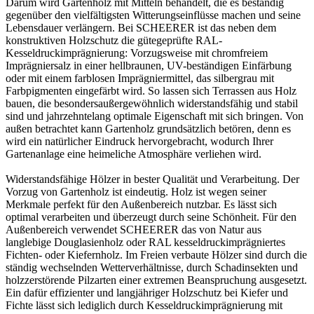
Darum wird Gartenholz mit Mitteln behandelt, die es beständig
gegenüber den vielfältigsten Witterungseinflüsse machen und seine
Lebensdauer verlängern. Bei SCHEERER ist das neben dem
konstruktiven Holzschutz die gütegeprüfte RAL-
Kesseldruckimprägnierung: Vorzugsweise mit chromfreiem
Imprägniersalz in einer hellbraunen, UV-beständigen Einfärbung
oder mit einem farblosen Imprägniermittel, das silbergrau mit
Farbpigmenten eingefärbt wird. So lassen sich Terrassen aus Holz
bauen, die besondersaußergewöhnlich widerstandsfähig und stabil
sind und jahrzehntelang optimale Eigenschaft mit sich bringen. Von
außen betrachtet kann Gartenholz grundsätzlich betören, denn es
wird ein natürlicher Eindruck hervorgebracht, wodurch Ihrer
Gartenanlage eine heimeliche Atmosphäre verliehen wird.
Widerstandsfähige Hölzer in bester Qualität und Verarbeitung. Der
Vorzug von Gartenholz ist eindeutig. Holz ist wegen seiner
Merkmale perfekt für den Außenbereich nutzbar. Es lässt sich
optimal verarbeiten und überzeugt durch seine Schönheit. Für den
Außenbereich verwendet SCHEERER das von Natur aus
langlebige Douglasienholz oder RAL kesseldruckimprägniertes
Fichten- oder Kiefernholz. Im Freien verbaute Hölzer sind durch die
ständig wechselnden Wetterverhältnisse, durch Schadinsekten und
holzzerstörende Pilzarten einer extremen Beanspruchung ausgesetzt.
Ein dafür effizienter und langjähriger Holzschutz bei Kiefer und
Fichte lässt sich lediglich durch Kesseldruckimprägnierung mit