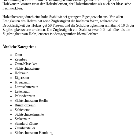
Holzkonstruktionen fusst der Holzskelettbau, der Holzrahmenbau als auch der klassische
Fachwerkbau.
Holz überzeugt durch eine hohe Stabilität bei geringem Eigengewicht aus. Von allen
Festigkeiten des Holzes hat seine Zugfestigkeit die höchsten Werte, während die
Druckfestigkeit des Holzes gut 50 Prozent und die Schubfestigkeit nur annähernd 10 % der
Zugfestigkeitswerte erreichen. Die Zugfestigkeit von Stahl ist zwar 5-6 mal höher als die
Zugfestigkeit von Holz, letzteres ist demgegenüber 16-mal leichter.
Ähnliche Kategorien:
Zaun
Zaunbau
Zaun-Klassiker
Sichtschutzzäune
Holzzaun
Jägerzaun
Kreuzzaun
Lärmschutzzaun
Lattenzaun
Palisadenzaun
Sichtschutzzaun Berlin
Rundholzzaun
Schiebetor
Sichtschutzelemente
Staketzaun
Standard-Zäune
Zaunhersteller
Sichtschutzzaun Hamburg