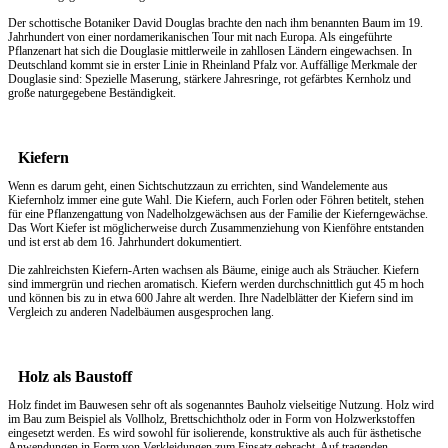
Der schottische Botaniker David Douglas brachte den nach ihm benannten Baum im 19.
Jahrhundert von einer nordamerikanischen Tour mit nach Europa. Als eingeführte
Pflanzenart hat sich die Douglasie mittlerweile in zahllosen Ländern eingewachsen. In
Deutschland kommt sie in erster Linie in Rheinland Pfalz vor. Auffällige Merkmale der
Douglasie sind: Spezielle Maserung, stärkere Jahresringe, rot gefärbtes Kernholz und
große naturgegebene Beständigkeit.
Kiefern
Wenn es darum geht, einen
Sichtschutzzaun
zu errichten, sind Wandelemente aus
Kiefernholz immer eine gute Wahl. Die Kiefern, auch Forlen oder Föhren betitelt, stehen
für eine Pflanzengattung von Nadelholzgewächsen aus der Familie der Kieferngewächse.
Das Wort Kiefer ist möglicherweise durch Zusammenziehung von Kienföhre entstanden
und ist erst ab dem 16. Jahrhundert dokumentiert.
Die zahlreichsten Kiefern-Arten wachsen als Bäume, einige auch als Sträucher. Kiefern
sind immergrün und riechen aromatisch. Kiefern werden durchschnittlich gut 45 m hoch
und können bis zu in etwa 600 Jahre alt werden. Ihre Nadelblätter der Kiefern sind im
Vergleich zu anderen Nadelbäumen ausgesprochen lang.
Holz als Baustoff
Holz findet im Bauwesen sehr oft als sogenanntes Bauholz vielseitige Nutzung. Holz wird
im Bau zum Beispiel als Vollholz, Brettschichtholz oder in Form von Holzwerkstoffen
eingesetzt werden. Es wird sowohl für isolierende, konstruktive als auch für ästhetische
Anwendungen in Form von Verkleidungen zum Einsatz gebracht. Auf tragenden