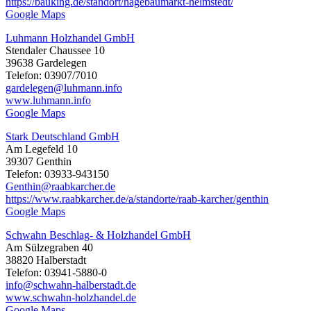
https://bauking.de/standort/hagebaumarkt-helmstedt/
Google Maps
Luhmann Holzhandel GmbH
Stendaler Chaussee 10
39638 Gardelegen
Telefon: 03907/7010
gardelegen@luhmann.info
www.luhmann.info
Google Maps
Stark Deutschland GmbH
Am Legefeld 10
39307 Genthin
Telefon: 03933-943150
Genthin@raabkarcher.de
https://www.raabkarcher.de/a/standorte/raab-karcher/genthin
Google Maps
Schwahn Beschlag- & Holzhandel GmbH
Am Sülzegraben 40
38820 Halberstadt
Telefon: 03941-5880-0
info@schwahn-halberstadt.de
www.schwahn-holzhandel.de
Google Maps