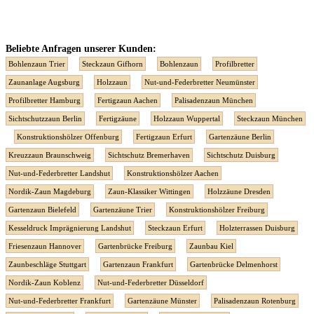
Beliebte Anfragen unserer Kunden:
Bohlenzaun Trier
Steckzaun Gifhorn
Bohlenzaun
Profilbretter
Zaunanlage Augsburg
Holzzaun
Nut-und-Federbretter Neumünster
Profilbretter Hamburg
Fertigzaun Aachen
Palisadenzaun München
Sichtschutzzaun Berlin
Fertigzäune
Holzzaun Wuppertal
Steckzaun München
Konstruktionshölzer Offenburg
Fertigzaun Erfurt
Gartenzäune Berlin
Kreuzzaun Braunschweig
Sichtschutz Bremerhaven
Sichtschutz Duisburg
Nut-und-Federbretter Landshut
Konstruktionshölzer Aachen
Nordik-Zaun Magdeburg
Zaun-Klassiker Wittingen
Holzzäune Dresden
Gartenzaun Bielefeld
Gartenzäune Trier
Konstruktionshölzer Freiburg
Kesseldruck Imprägnierung Landshut
Steckzaun Erfurt
Holzterrassen Duisburg
Friesenzaun Hannover
Gartenbrücke Freiburg
Zaunbau Kiel
Zaunbeschläge Stuttgart
Gartenzaun Frankfurt
Gartenbrücke Delmenhorst
Nordik-Zaun Koblenz
Nut-und-Federbretter Düsseldorf
Nut-und-Federbretter Frankfurt
Gartenzäune Münster
Palisadenzaun Rotenburg