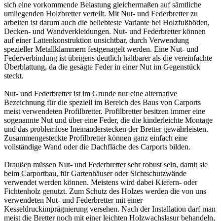
sich eine vorkommende Belastung gleichermaßen auf sämtliche
umliegenden Holzbretter verteilt. Mit Nut- und Federbretter zu
arbeiten ist darum auch die beliebteste Variante bei Holzfußböden,
Decken- und Wandverkleidungen. Nut- und Federbretter können
auf einer Lattenkonstruktion unsichtbar, durch Verwendung
spezieller Metallklammern festgenagelt werden. Eine Nut- und
Federverbindung ist übrigens deutlich haltbarer als die vereinfachte
Überblattung, da die gesägte Feder in einer Nut im Gegenstück
steckt.
Nut- und Federbretter ist im Grunde nur eine alternative
Bezeichnung für die speziell im Bereich des Baus von
Carports
meist verwendeten
Profilbretter
. Profilbretter besitzen immer eine
sogenannte Nut und über eine Feder, die die kinderleichte Montage
und das problemlose Ineinanderstecken der Bretter gewährleisten.
Zusammengesteckte Profilbretter können ganz einfach eine
vollständige Wand oder die Dachfläche des Carports bilden.
Draußen müssen Nut- und Federbretter sehr robust sein, damit sie
beim Carportbau, für Gartenhäuser oder Sichtschutzwände
verwendet werden können. Meistens wird dabei Kiefern- oder
Fichtenholz genutzt. Zum Schutz des Holzes werden die von uns
verwendeten Nut- und Federbretter mit einer
Kesseldruckimprägnierung
versehen. Nach der Installation darf man
meist die Bretter noch mit einer leichten Holzwachslasur behandeln,