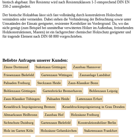
biotisch abgebaut. Ihre Resistenz wird nach Resistenzklassen 1-5 entsprechend DIN EN
350-2 untergliedert.
Der biotische Holzabbau lässt sich fast vollständig durch konstruktiven Holzschutz
vermindern oder vermeiden. Dabei stehen die Verhinderung der Befeuchtung sowie unter
Umsatänden der Einsatz geeigneter, resistenter Kernhölzer im Vordergrund. Da, wo das
nicht genügt (zum Beispiel bei unmittelbar verwitterten Hölzer im Außenbau, freistehenden
Holzkonstruktionen, Masten) ist ein fachgerechter chemischer Holzschutz geeigneter und
für tragende Element nach DIN 68 800 vorgeschrieben.
Beliebte Anfragen unserer Kunden:
Zäune Dortmund
Staketzaun Göttingen
Zaunbau Hannover
Friesenzaun Bielefeld
Gartenzaun Wittingen
Zaunanlage Landshut
Palisaden Freiburg
Steckzaun Heide
Zaun-Klassiker Bonn
Bohlenzaun Göttingen
Gartenbrücke Bremerhaven
Bohlenzaun Leipzig
Zaun-Klassiker Tübingen
Palisaden Heide
Lattenzaun Erfurt
Kesseldruck Imprägnierung Bremen
Kesseldruckimprägnierung in Grau Dresden
Altmarkzaun Heilbronn
Zaunbau Hof
Holzzäune Freiburg
Sichtschutz Duisburg
Gartenzaun Bielefeld
Konstruktionshölzer Berlin
Holz im Garten Köln
Holzzäune Gelsenkirchen
Staketenzaun Frankfurt