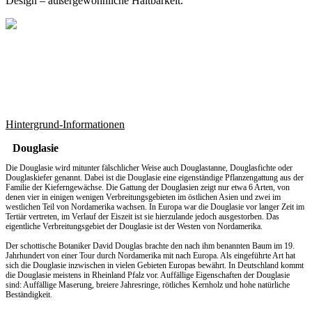
Design – außergewöhnliche Haltbarkeit.
Hintergrund-Informationen
Douglasie
Die Douglasie wird mitunter fälschlicher Weise auch Douglastanne, Douglasfichte oder
Douglaskiefer genannt. Dabei ist die Douglasie eine eigenständige Pflanzengattung aus der
Familie der Kieferngewächse. Die Gattung der Douglasien zeigt nur etwa 6 Arten, von
denen vier in einigen wenigen Verbreitungsgebieten im östlichen Asien und zwei im
westlichen Teil von Nordamerika wachsen. In Europa war die Douglasie vor langer Zeit im
Tertiär vertreten, im Verlauf der Eiszeit ist sie hierzulande jedoch ausgestorben. Das
eigentliche Verbreitungsgebiet der Douglasie ist der Westen von Nordamerika.
Der schottische Botaniker David Douglas brachte den nach ihm benannten Baum im 19.
Jahrhundert von einer Tour durch Nordamerika mit nach Europa. Als eingeführte Art hat
sich die Douglasie inzwischen in vielen Gebieten Europas bewährt. In Deutschland kommt
die Douglasie meistens in Rheinland Pfalz vor. Auffällige Eigenschaften der Douglasie
sind: Auffällige Maserung, breiere Jahresringe, rötliches Kernholz und hohe natürliche
Beständigkeit.