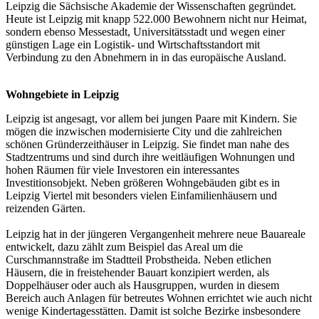
Leipzig die Sächsische Akademie der Wissenschaften gegründet.
Heute ist Leipzig mit knapp 522.000 Bewohnern nicht nur Heimat,
sondern ebenso Messestadt, Universitätsstadt und wegen einer
günstigen Lage ein Logistik- und Wirtschaftsstandort mit
Verbindung zu den Abnehmern in in das europäische Ausland.
Wohngebiete in Leipzig
Leipzig ist angesagt, vor allem bei jungen Paare mit Kindern. Sie
mögen die inzwischen modernisierte City und die zahlreichen
schönen Gründerzeithäuser in Leipzig. Sie findet man nahe des
Stadtzentrums und sind durch ihre weitläufigen Wohnungen und
hohen Räumen für viele Investoren ein interessantes
Investitionsobjekt. Neben größeren Wohngebäuden gibt es in
Leipzig Viertel mit besonders vielen Einfamilienhäusern und
reizenden Gärten.
Leipzig hat in der jüngeren Vergangenheit mehrere neue Bauareale
entwickelt, dazu zählt zum Beispiel das Areal um die
Curschmannstraße im Stadtteil Probstheida. Neben etlichen
Häusern, die in freistehender Bauart konzipiert werden, als
Doppelhäuser oder auch als Hausgruppen, wurden in diesem
Bereich auch Anlagen für betreutes Wohnen errichtet wie auch nicht
wenige Kindertagesstätten. Damit ist solche Bezirke insbesondere