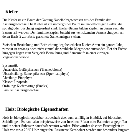
Kiefer
Die Kiefer ist ein Baum der Gattung Nadelholzgewächsen aus der Familie der
Kieferngewächse. Die Kiefer ist ein immergrüner Baum mit nadelförmigen Blätter, die
spiralig oder büschelig angeordnet sind. Kiefer-Bäume bilden Zapfen, in denen auch die
Samen reif werden. Der feminine Zapfen besteht aus verholzenden Samenschuppen, an
deren Basis 2 zur Basis gerichtete Samenanlagen stehen.
Zwischen Bestäubung und Befruchtung liegt bei etlichen Kiefer-Arten ein ganzes Jahr,
zumeist ist anfangs noch nicht einmal die weibliche Megaspore entstanden. Bei der Fichte
hingegen liegen zum Vergleich Bestäubung und Samenreife in einer einzigen
Vegetationsperiode.
Systematik
Unterreich: Gefäßpflanzen (Tracheobionta)
Überabteilung: Samenpflanzen (Spermatophyta)
Abteilung: Pinophyta
Klasse: Pinopsida
Ordnung: Kiefernartige (Pinales)
Familie: Kieferngewächse
Holz: Biologische Eigenschaften
Holz ist biologisch recyclebar, ist deshalb aber auch anfällig in Hinblick auf biotischen
Schädlingen. Es kann also beispielsweise von Insekten, Pilzen oder Bakterien angegriffen
und in seiner Substanz dauerhaft zerstört werden. Pilze würden ab einer Feuchtigkeit im
Holz von zirka 20 % Holz angreifen. Resistente Kernhölzer werden nur besonders langsam