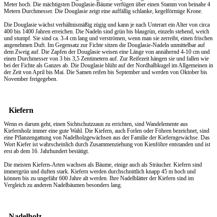
Meter hoch. Die mächtigsten Douglasie-Bäume verfügen über einen Stamm von beinahe 4
Metern Durchmesser. Die Douglasie zeigt eine auffällig schlanke, kegelförmige Krone.
Die Douglasie wächst verhältnismäßig zügig und kann je nach Unterart ein Alter von circa
400 bis 1400 Jahren erreichen. Die Nadeln sind grün bis blaugrün, einzeln stehend, weich
und stumpf. Sie sind ca. 3-4 cm lang und verströmen, wenn man sie zerreibt, einen frischen
angenehmen Duft. Im Gegensatz zur Fichte sitzen die Douglasie-Nadeln unmittelbar auf
dem Zweig auf. Die Zapfen der Douglasie weisen eine Länge von annähernd 4-10 cm und
einen Durchmesser von 3 bis 3,5 Zentimetern auf. Zur Reifezeit hängen sie und fallen wie
bei der Fichte als Ganzes ab. Die Douglasie blüht auf der Nordhalbkugel im Allgemeinen in
der Zeit von April bis Mai. Die Samen reifen bis September und werden von Oktober bis
November freigegeben.
Kiefern
Wenn es darum geht, einen
Sichtschutzzaun
zu errichten, sind Wandelemente aus
Kiefernholz immer eine gute Wahl. Die Kiefern, auch Forlen oder Föhren bezeichnet, sind
eine Pflanzengattung von Nadelholzgewächsen aus der Familie der Kieferngewächse. Das
Wort Kiefer ist wahrscheinlich durch Zusammenziehung von Kienföhre entstanden und ist
erst ab dem 16. Jahrhundert bestätigt.
Die meisten Kiefern-Arten wachsen als Bäume, einige auch als Sträucher. Kiefern sind
immergrün und duften stark. Kiefern werden durchschnittlich knapp 45 m hoch und
können bis zu ungefähr 600 Jahre alt werden. Ihre Nadelblätter der Kiefern sind im
Vergleich zu anderen Nadelbäumen besonders lang.
Nadelholz