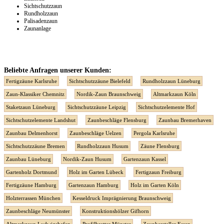
Sichtschutzzaun
Rundholzzaun
Palisadenzaun
Zaunanlage
Beliebte Anfragen unserer Kunden:
Fertigzäune Karlsruhe
Sichtschutzzäune Bielefeld
Rundholzzaun Lüneburg
Zaun-Klassiker Chemnitz
Nordik-Zaun Braunschweig
Altmarkzaun Köln
Staketzaun Lüneburg
Sichtschutzzäune Leipzig
Sichtschutzelemente Hof
Sichtschutzelemente Landshut
Zaunbeschläge Flensburg
Zaunbau Bremerhaven
Zaunbau Delmenhorst
Zaunbeschläge Uelzen
Pergola Karlsruhe
Sichtschutzzäune Bremen
Rundholzzaun Husum
Zäune Flensburg
Zaunbau Lüneburg
Nordik-Zaun Husum
Gartenzaun Kassel
Gartenholz Dortmund
Holz im Garten Lübeck
Fertigzaun Freiburg
Fertigzäune Hamburg
Gartenzaun Hamburg
Holz im Garten Köln
Holzterrassen München
Kesseldruck Imprägnierung Braunschweig
Zaunbeschläge Neumünster
Konstruktionshölzer Gifhorn