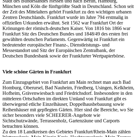
Stadt des Bundeslandes Hessen und nach Berlin, Hamburg,
München und Köln die fünftgrößte Stadt in Deutschland. Schon seit
der Zeit des Mittelalters gehört Frankfurt zu den wichtigen urbanen
Zentren Deutschlands. Frankfurt wurde im Jahre 794 erstmalig in
offiziellen Urkunden erwähnt. Seit 1562 war Frankfurt Ort der
Krönungen der römisch-deutschen Kaiser. Von 1816 bis 1866 war
Frankfurt Sitz des Deutschen Bundes und 1848/49 des ersten frei
gewählten deutschen Parlaments. Gegenwärtig ist Frankfurt ein
bedeutender europäischer Finanz-, Dienstleistungs- und
Messestandort und Sitz der Europäischen Zentralbank, der
Deutschen Bundesbank sowie der Frankfurter Wertpapierbörse.
Viele schöne Gärten in Frankfurt
Zum Einzugsgebiet von Frankfurt am Main rechnet man auch Bad
Homburg, Oberursel, Bad Nauheim, Friedberg, Usingen, Kelkheim,
Hofheim, Grävenwiesbach und Friedrichsdorf. Insbesondere in den
mitteleren Ortschaften im direkten Umland von Frankfurt gibt es
überwiegend etliche Einzelhäuser, Doppelhausbebauung sowie
Reihenhäuser mit gepflegten Gärten. Hier sind die Bereiche, wo Sie
sicher besonders viele SCHEERER-Angebote wie
Sichtschutzwände, Terrassenholz, Gartenzäune und Carports
betrachten können.
Zu den 18 Landkreisen des Gebietes Frankfurt/Rhein-Main zählen