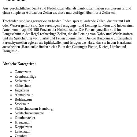
Aus geschichtlicher Sicht sind Nadelhölzer älter als Laubhölzer, haben aus diesem Grund
einen simpleren Aufbau der Zellen als diese und verfügen über nur 2 Zellarten.
Tracheiden sind langgestreckte an beiden Enden spitz zulaufende Zellen, die nur mit Luft
oder Wasser gefüllt sind. Sie vereinigen Festigungs- und Leitungsfunktion und haben einen
Anteil von knapp 90-100 Prozent der Holzsubstanz. Die Parenchymzellen sind im
Längsschnitt in der Regel rechteckige Zellen, die die Leitung von Nähr- und Wuchsstoffen
und die Speicherung von Stärke und Fetten übernehmen. Die die Harzkanäle umzingelnde
Parenchymzellen agieren als Epithelzellen und fertigen das Harz, das sie in den Harzkanal
ausscheiden. Harzkanäle finden sich z.B. in den Gattungen Fichte, Kiefer, Lärche und
Douglasie.
Ähnliche Kategorien:
Gartenzaun
Zaunbeschläge
Staketzaun
Sichtschutz
Jägerzaun
Altmarkzaun
Bohlenzaun
Steckzaun
Sichtschutzzaun Hamburg
Sichtschutzelemente
Zaunhersteller
Kreuzzaun
Koppelzaun
Lattenzaun
Zaunbau