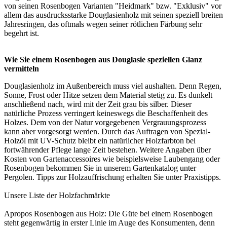
von seinen Rosenbogen Varianten "Heidmark" bzw. "Exklusiv" vor
allem das ausdrucksstarke Douglasienholz mit seinen speziell breiten
Jahresringen, das oftmals wegen seiner rötlichen Färbung sehr
begehrt ist.
Wie Sie einem Rosenbogen aus Douglasie speziellen Glanz
vermitteln
Douglasienholz im Außenbereich muss viel aushalten. Denn Regen,
Sonne, Frost oder Hitze setzen dem Material stetig zu. Es dunkelt
anschließend nach, wird mit der Zeit grau bis silber. Dieser
natürliche Prozess verringert keineswegs die Beschaffenheit des
Holzes. Dem von der Natur vorgegebenen Vergrauungsprozess
kann aber vorgesorgt werden. Durch das Auftragen von Spezial-
Holzöl mit UV-Schutz bleibt ein natürlicher Holzfarbton bei
fortwährender Pflege lange Zeit bestehen. Weitere Angaben über
Kosten von Gartenaccessoires wie beispielsweise Laubengang oder
Rosenbogen bekommen Sie in unserem
Gartenkatalog unter
Pergolen
. Tipps zur Holzauffrischung erhalten Sie unter
Praxistipps
.
Unsere Liste der
Holzfachmärkte
Apropos Rosenbogen aus Holz: Die Güte bei einem Rosenbogen
steht gegenwärtig in erster Linie im Auge des Konsumenten, denn