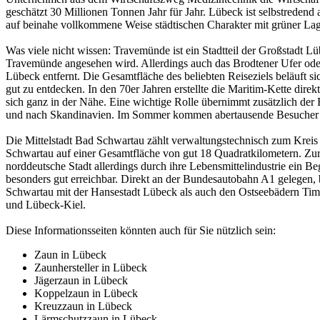
geschätzt 30 Millionen Tonnen Jahr für Jahr. Lübeck ist selbstreden
auf beinahe vollkommene Weise städtischen Charakter mit grüner Lag
Was viele nicht wissen: Travemünde ist ein Stadtteil der Großstadt 
Travemünde angesehen wird. Allerdings auch das Brodtener Ufer od
Lübeck entfernt. Die Gesamtfläche des beliebten Reiseziels beläuft
gut zu entdecken. In den 70er Jahren erstellte die Maritim-Kette di
sich ganz in der Nähe. Eine wichtige Rolle übernimmt zusätzlich de
und nach Skandinavien. Im Sommer kommen abertausende Besucher a
Die Mittelstadt Bad Schwartau zählt verwaltungstechnisch zum Kreis 
Schwartau auf einer Gesamtfläche von gut 18 Quadratkilometern. Zur
norddeutsche Stadt allerdings durch ihre Lebensmittelindustrie ein 
besonders gut erreichbar. Direkt an der Bundesautobahn A1 gelegen
Schwartau mit der Hansestadt Lübeck als auch den Ostseebädern T
und Lübeck-Kiel.
Diese Informationsseiten könnten auch für Sie nützlich sein:
Zaun in Lübeck
Zaunhersteller in Lübeck
Jägerzaun in Lübeck
Koppelzaun in Lübeck
Kreuzzaun in Lübeck
Lärmschutzzaun in Lübeck