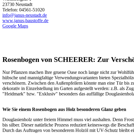
23730 Neustadt
Telefon: 04561-51020
info@janus-neustadt.de
www.janus-baustoffe.de
Google Maps
Rosenbogen von SCHEERER: Zur Verschö
Nur Pflanzen machen Ihre gruene Oase noch lange nicht zur Wohlfühlo
hübsche und mannigfaltige Verwendungsvarianten bieten Spezialhö
verschönern. Zwischen den Außenpfeilern könnte man eine Tür bis zu
dekorativ in Einzelstellung im Garten aufgestellt werden: z.B. als
"Heidmark" bzw. "Exklusiv" besonders das auffällige Douglasienholz m
Wie Sie einem Rosenbogen aus Holz besonderen Glanz geben
Douglasienholz unter freiem Himmel muss viel aushalten. Denn Frost, 
bis silber. Dieser natürliche Prozess reduziert keineswegs die Besc
Durch das Auftragen von besonderem Holzöl mit UV-Schutz bleibt ein 