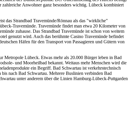
 für zahlreiche Anwohner ganz besonders wichtig. Lübeck kombiniert
meist das Strandbad Travemünde/Rönnau als das "wirkliche"
 Lübeck-Travemünde. Travemünde findet man etwa 20 Kilometer von
ravemünde zuhause. Das Strandbad Travemünde ist schon von weitem
s Hotel genutzt wird. Auch das berühmte Casino Travemünde befindet
 deutschen Häfen für den Transport von Passagieren und Gütern von
 zur Metropole Lübeck. Etwas mehr als 20.000 Bürger leben in Bad
s Jodsole- und Moorheilbad bekannt. Weitaus mehr Menschen wird die
meladenprodukte ein Begriff. Bad Schwartau ist verkehrstechnisch
n bis nach Bad Schwartau. Mehrere Buslinien verbinden Bad
chwartau unter anderem über die Linien Hamburg-Lübeck-Puttgarden