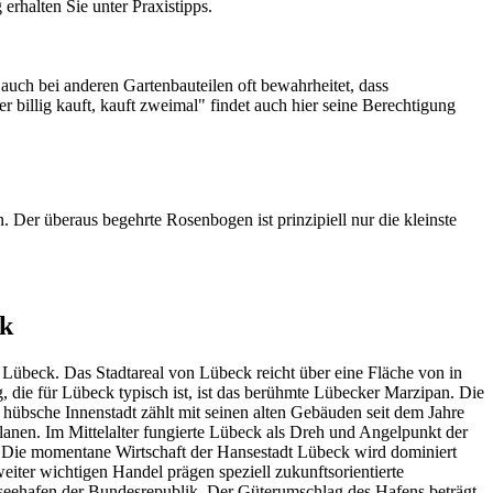
 erhalten Sie unter
Praxistipps
.
uch bei anderen Gartenbauteilen oft bewahrheitet, dass
billig kauft, kauft zweimal" findet auch hier seine Berechtigung
n. Der überaus begehrte
Rosenbogen
ist prinzipiell nur die kleinste
ck
 Lübeck. Das Stadtareal von Lübeck reicht über eine Fläche von in
die für Lübeck typisch ist, ist das berühmte Lübecker Marzipan. Die
hübsche Innenstadt zählt mit seinen alten Gebäuden seit dem Jahre
anen. Im Mittelalter fungierte Lübeck als Dreh und Angelpunkt der
 Die momentane Wirtschaft der Hansestadt Lübeck wird dominiert
iter wichtigen Handel prägen speziell zukunftsorientierte
seehafen der Bundesrepublik. Der Güterumschlag des Hafens beträgt