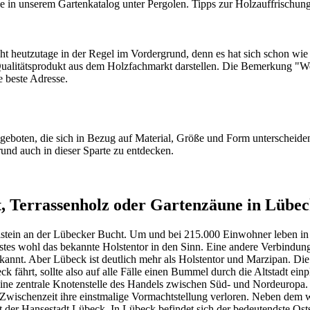
e in unserem
Gartenkatalog unter Pergolen
. Tipps zur Holzauffrischung
heutzutage in der Regel im Vordergrund, denn es hat sich schon wie a
alitätsprodukt aus dem Holzfachmarkt darstellen. Die Bemerkung "Wer 
 beste Adresse.
eboten, die sich in Bezug auf Material, Größe und Form unterscheide
nd auch in dieser Sparte zu entdecken.
 Terrassenholz oder Gartenzäune in Lübe
olstein an der Lübecker Bucht. Um und bei 215.000 Einwohner leben in
es wohl das bekannte Holstentor in den Sinn. Eine andere Verbindung, 
annt. Aber Lübeck ist deutlich mehr als Holstentor und Marzipan. Die 
rt, sollte also auf alle Fälle einen Bummel durch die Altstadt einpl
ne zentrale Knotenstelle des Handels zwischen Süd- und Nordeuropa.
Zwischenzeit ihre einstmalige Vormachtstellung verloren. Neben dem we
 der Hansestadt Lübeck. In Lübeck befindet sich der bedeutendste Ost