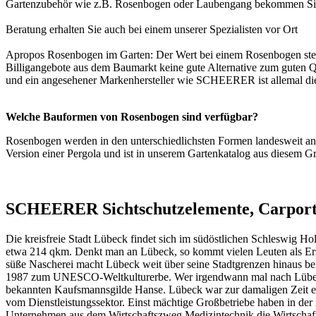
Gartenzubehör wie z.B. Rosenbogen oder Laubengang bekommen Si
Beratung erhalten Sie auch bei einem unserer
Spezialisten vor Ort
Apropos Rosenbogen im Garten: Der Wert bei einem Rosenbogen steht 
Billigangebote aus dem Baumarkt keine gute Alternative zum guten Qu
und ein angesehener Markenhersteller wie SCHEERER ist allemal die
Welche Bauformen von Rosenbogen sind verfügbar?
Rosenbogen werden in den unterschiedlichsten Formen landesweit ang
Version einer
Pergola
und ist in unserem
Gartenkatalog
aus diesem Gru
SCHEERER Sichtschutzelemente, Carport,
Die kreisfreie Stadt Lübeck findet sich im südöstlichen Schleswig H
etwa 214 qkm. Denkt man an Lübeck, so kommt vielen Leuten als Erst
süße Nascherei macht Lübeck weit über seine Stadtgrenzen hinaus bek
1987 zum UNESCO-Weltkulturerbe. Wer irgendwann mal nach Lübeck fäh
bekannten Kaufsmannsgilde Hanse. Lübeck war zur damaligen Zeit ei
vom Dienstleistungssektor. Einst mächtige Großbetriebe haben in der 
Unternehmen aus dem Wirtschaftszweg Medizintechnik die Wirtschaft