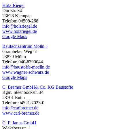
Holz-Riegel
Dorfstr. 34
23628 Klempau
Telefon: 04508-268
info@holzriegel.de
www.holzriegel.de
Google Maps
Baufachzentrum Mölln +
Grambeker Weg 61
23879 Mölln
Telefon: 040-6790044
info@baustoffe-moelln.de
www.wagner-schwarz.de
Google Maps
C. Bremer GmbH& Co. KG Baustoffe
Bgm. Steenbockstr. 34
23701 Eutin
Telefon: 04521-7023-0
info@carlbremer.de
www.carl-bremer.de
C. F. Janus GmbH
Wieksbergstr. 1