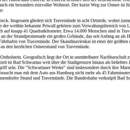
d auch ein besonders reizvoller Wohnort. Der kurze Weg zur Ostsee ist
e.
Lübeck. Insgesamt gliedert sich Travemünde in acht Ortsteile, wobei zu
er der weithin bekannte Priwall gehören zum Verwaltungsbereich von
 sich auf knapp 41 Quadratkilometer. Etwa 14.000 Menschen sind in T
rekt an der Strandpromenade ein großes Gebäude, das seit Anfang an al
r Fährhafen von Travemünde. Der Skandinavienkai ist einer der größten
n den herrlichen Ostseestrand von Travemünde.
Ostholstein. Geografisch liegt der Ort in unmittelbarer Nachbarschaft
zeit ist Bad Schwartau weit über die Stadtgrenzen hinaus als beliebte
Begriff sein. Die "Schwartauer Werke" sind insbesondere durch ihre Mar
, braucht man mit dem Auto aus Hamburg nicht mehr als 45 Fahrminute
immendorfer Strand und Travemünde. Die Bundesbahn verknüpft Bad S