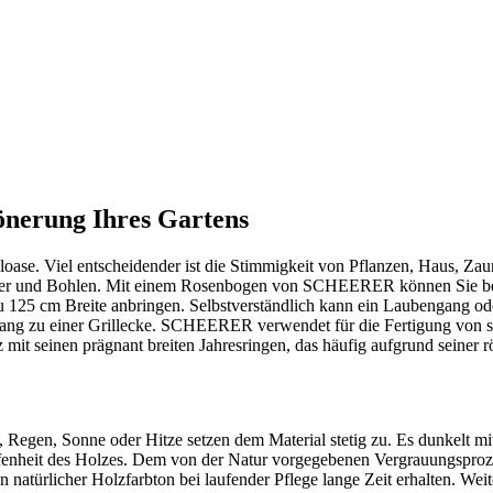
nerung Ihres Gartens
ase. Viel entscheidender ist die Stimmigkeit von Pflanzen, Haus, Zau
lzer und Bohlen. Mit einem Rosenbogen von SCHEERER können Sie bei
 125 cm Breite anbringen. Selbstverständlich kann ein Laubengang od
 Zugang zu einer Grillecke. SCHEERER verwendet für die Fertigung von
it seinen prägnant breiten Jahresringen, das häufig aufgrund seiner rö
Regen, Sonne oder Hitze setzen dem Material stetig zu. Es dunkelt mit 
haffenheit des Holzes. Dem von der Natur vorgegebenen Vergrauungspro
natürlicher Holzfarbton bei laufender Pflege lange Zeit erhalten. Wei