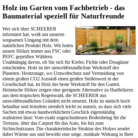
Holz im Garten vom Fachbetrieb - das
Baumaterial speziell für Naturfreunde
Wer sich über SCHEERER
informiert hat, weiß um unseren
sorgsamen Umgang mit dem
natürlichen Produkt Holz. Wir holen
unsere Hölzer immer aus FSC oder
PEFC geprüften Wäldern.
Unabhängig davon, ob Sie sich für Kiefer, Fichte oder Douglasie
entscheiden. Holz ist der umweltfreundlichste Werkstoff des
Planeten. Heutzutage, wo Umweltschutz und Vermeidung von
einem großen CO2 Ausstoß einen großen Stellenwert in der
Gesellschaft hat, ist Holz der beste Werkstoff für den Garten.
Heimische Hölzer zeigen eine geeignete Alternative zu Harthölzern
aus dem tropischen Regenwald, die SCHEERER aus
umweltfreundlichen Gründen nicht einsetzt. Holz ist statisch hoch
belastbar und trotzdem ziemlich leicht zu nutzen, so dass sich viele
Sachen mit etwas handwerklichem Geschick eigenständig
realisieren lässt: Vom exakt zugeschnittenen Bodenbelag für die
Terrasse, über das
Carport
für das Auto, bis hin zum
Sichtschutzzaun
. Die charakteristische Struktur des Holzes sendet
dabei Wärme aus und bewirkt eine urige, rustikale Wirkung in Ihrer