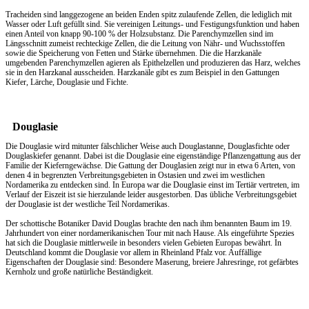
Tracheiden sind langgezogene an beiden Enden spitz zulaufende Zellen, die lediglich mit
Wasser oder Luft gefüllt sind. Sie vereinigen Leitungs- und Festigungsfunktion und haben
einen Anteil von knapp 90-100 % der Holzsubstanz. Die Parenchymzellen sind im
Längsschnitt zumeist rechteckige Zellen, die die Leitung von Nähr- und Wuchsstoffen
sowie die Speicherung von Fetten und Stärke übernehmen. Die die Harzkanäle
umgebenden Parenchymzellen agieren als Epithelzellen und produzieren das Harz, welches
sie in den Harzkanal ausscheiden. Harzkanäle gibt es zum Beispiel in den Gattungen
Kiefer, Lärche, Douglasie und Fichte.
Douglasie
Die Douglasie wird mitunter fälschlicher Weise auch Douglastanne, Douglasfichte oder
Douglaskiefer genannt. Dabei ist die Douglasie eine eigenständige Pflanzengattung aus der
Familie der Kieferngewächse. Die Gattung der Douglasien zeigt nur in etwa 6 Arten, von
denen 4 in begrenzten Verbreitungsgebieten in Ostasien und zwei im westlichen
Nordamerika zu entdecken sind. In Europa war die Douglasie einst im Tertiär vertreten, im
Verlauf der Eiszeit ist sie hierzulande leider ausgestorben. Das übliche Verbreitungsgebiet
der Douglasie ist der westliche Teil Nordamerikas.
Der schottische Botaniker David Douglas brachte den nach ihm benannten Baum im 19.
Jahrhundert von einer nordamerikanischen Tour mit nach Hause. Als eingeführte Spezies
hat sich die Douglasie mittlerweile in besonders vielen Gebieten Europas bewährt. In
Deutschland kommt die Douglasie vor allem in Rheinland Pfalz vor. Auffällige
Eigenschaften der Douglasie sind: Besondere Maserung, breiere Jahresringe, rot gefärbtes
Kernholz und große natürliche Beständigkeit.