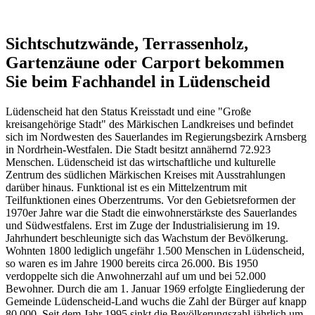
Sichtschutzwände, Terrassenholz,
Gartenzäune oder Carport bekommen
Sie beim Fachhandel in Lüdenscheid
Lüdenscheid hat den Status Kreisstadt und eine "Große
kreisangehörige Stadt" des Märkischen Landkreises und befindet
sich im Nordwesten des Sauerlandes im Regierungsbezirk Arnsberg
in Nordrhein-Westfalen. Die Stadt besitzt annähernd 72.923
Menschen. Lüdenscheid ist das wirtschaftliche und kulturelle
Zentrum des südlichen Märkischen Kreises mit Ausstrahlungen
darüber hinaus. Funktional ist es ein Mittelzentrum mit
Teilfunktionen eines Oberzentrums. Vor den Gebietsreformen der
1970er Jahre war die Stadt die einwohnerstärkste des Sauerlandes
und Südwestfalens. Erst im Zuge der Industrialisierung im 19.
Jahrhundert beschleunigte sich das Wachstum der Bevölkerung.
Wohnten 1800 lediglich ungefähr 1.500 Menschen in Lüdenscheid,
so waren es im Jahre 1900 bereits circa 26.000. Bis 1950
verdoppelte sich die Anwohnerzahl auf um und bei 52.000
Bewohner. Durch die am 1. Januar 1969 erfolgte Eingliederung der
Gemeinde Lüdenscheid-Land wuchs die Zahl der Bürger auf knapp
80.000. Seit dem Jahr 1995 sinkt die Bevölkerungszahl jährlich um