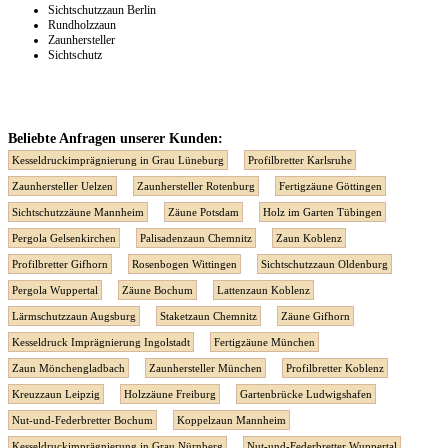
Sichtschutzzaun Berlin
Rundholzzaun
Zaunhersteller
Sichtschutz
Beliebte Anfragen unserer Kunden:
Kesseldruckimprägnierung in Grau Lüneburg
Profilbretter Karlsruhe
Zaunhersteller Uelzen
Zaunhersteller Rotenburg
Fertigzäune Göttingen
Sichtschutzzäune Mannheim
Zäune Potsdam
Holz im Garten Tübingen
Pergola Gelsenkirchen
Palisadenzaun Chemnitz
Zaun Koblenz
Profilbretter Gifhorn
Rosenbogen Wittingen
Sichtschutzzaun Oldenburg
Pergola Wuppertal
Zäune Bochum
Lattenzaun Koblenz
Lärmschutzzaun Augsburg
Staketzaun Chemnitz
Zäune Gifhorn
Kesseldruck Imprägnierung Ingolstadt
Fertigzäune München
Zaun Mönchengladbach
Zaunhersteller München
Profilbretter Koblenz
Kreuzzaun Leipzig
Holzzäune Freiburg
Gartenbrücke Ludwigshafen
Nut-und-Federbretter Bochum
Koppelzaun Mannheim
Kesseldruckimprägnierung in Grau Nürnberg
Nut-und-Federbretter Wuppertal