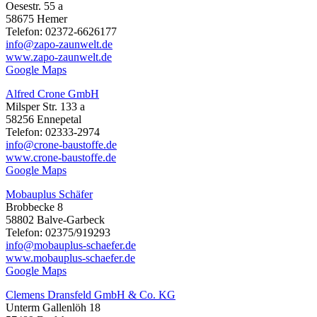
Oesestr. 55 a
58675 Hemer
Telefon: 02372-6626177
info@zapo-zaunwelt.de
www.zapo-zaunwelt.de
Google Maps
Alfred Crone GmbH
Milsper Str. 133 a
58256 Ennepetal
Telefon: 02333-2974
info@crone-baustoffe.de
www.crone-baustoffe.de
Google Maps
Mobauplus Schäfer
Brobbecke 8
58802 Balve-Garbeck
Telefon: 02375/919293
info@mobauplus-schaefer.de
www.mobauplus-schaefer.de
Google Maps
Clemens Dransfeld GmbH & Co. KG
Unterm Gallenlöh 18