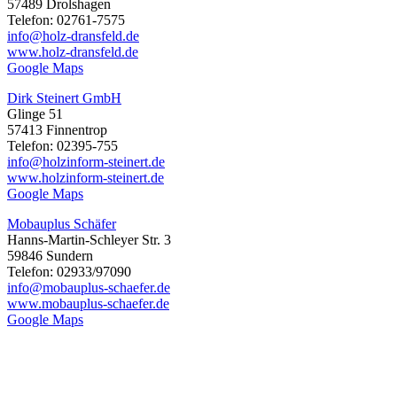
57489 Drolshagen
Telefon: 02761-7575
info@holz-dransfeld.de
www.holz-dransfeld.de
Google Maps
Dirk Steinert GmbH
Glinge 51
57413 Finnentrop
Telefon: 02395-755
info@holzinform-steinert.de
www.holzinform-steinert.de
Google Maps
Mobauplus Schäfer
Hanns-Martin-Schleyer Str. 3
59846 Sundern
Telefon: 02933/97090
info@mobauplus-schaefer.de
www.mobauplus-schaefer.de
Google Maps