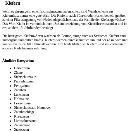
Kiefern
Wenn es darum geht, einen
Sichtschutzzaun
zu errichten, sind Wandelemente aus
Kiefernholz immer eine gute Wahl. Die Kiefern, auch Föhren oder Forlen betitelt, gehören
zu einer Pflanzengattung von Nadelholzgewächsen aus der Familie der Kieferngewächse.
Das Wort Kiefer ist vermutlich durch Zusammenziehung von Kienföhre entstanden und ist
erst ab dem 16. Jahrhundert bestätigt.
Die häufigsten Kiefern-Arten wachsen als Bäume, einige auch als Sträucher. Kiefern sind
immergrün und duften kräftig. Kiefern werden durchschnittlich um und bei 45 m hoch und
können bis zu ca. 600 Jahre alt werden. Ihre Nadelblätter der Kiefern sind im Verhältnis zu
anderen Nadelbäumen sehr lang.
Ähnliche Kategorien:
Gartenzaun
Zäune
Sichtschutzzaun
Palisadenzaun
Fertigzäune
Zaunbau
Lattenzaun
Holzzäune
Friesenzaun
Sichtschutzzaun Hannover
Zaunbeschläge
Kreuzzaun
Lärmschutzzaun
Zaunanlage
Staketzaun