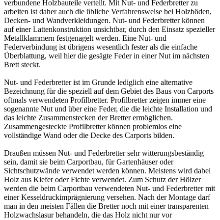
verbundene Holzbauteile verteilt. Mit Nut- und Federbretter zu
arbeiten ist daher auch die übliche Verfahrensweise bei Holzböden,
Decken- und Wandverkleidungen. Nut- und Federbretter können
auf einer Lattenkonstruktion unsichtbar, durch den Einsatz spezieller
Metallklammern festgenagelt werden. Eine Nut- und
Federverbindung ist übrigens wesentlich fester als die einfache
Überblattung, weil hier die gesägte Feder in einer Nut im nächsten
Brett steckt.
Nut- und Federbretter ist im Grunde lediglich eine alternative
Bezeichnung für die speziell auf dem Gebiet des Baus von
Carports
oftmals verwendeten
Profilbretter
. Profilbretter zeigen immer eine
sogenannte Nut und über eine Feder, die die leichte Installation und
das leichte Zusammenstecken der Bretter ermöglichen.
Zusammengesteckte Profilbretter können problemlos eine
vollständige Wand oder die Decke des Carports bilden.
Draußen müssen Nut- und Federbretter sehr witterungsbeständig
sein, damit sie beim Carportbau, für Gartenhäuser oder
Sichtschutzwände verwendet werden können. Meistens wird dabei
Holz aus Kiefer oder Fichte verwendet. Zum Schutz der Hölzer
werden die beim Carportbau verwendeten Nut- und Federbretter mit
einer
Kesseldruckimprägnierung
versehen. Nach der Montage darf
man in den meisten Fällen die Bretter noch mit einer transparenten
Holzwachslasur behandeln, die das Holz nicht nur vor