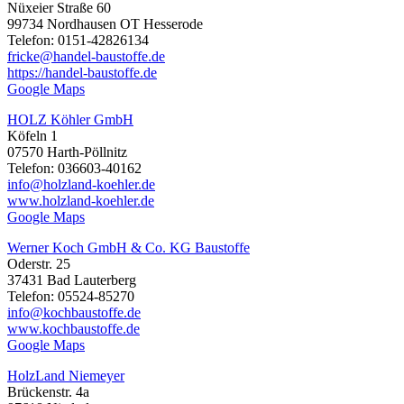
Nüxeier Straße 60
99734 Nordhausen OT Hesserode
Telefon: 0151-42826134
fricke@handel-baustoffe.de
https://handel-baustoffe.de
Google Maps
HOLZ Köhler GmbH
Köfeln 1
07570 Harth-Pöllnitz
Telefon: 036603-40162
info@holzland-koehler.de
www.holzland-koehler.de
Google Maps
Werner Koch GmbH & Co. KG Baustoffe
Oderstr. 25
37431 Bad Lauterberg
Telefon: 05524-85270
info@kochbaustoffe.de
www.kochbaustoffe.de
Google Maps
HolzLand Niemeyer
Brückenstr. 4a