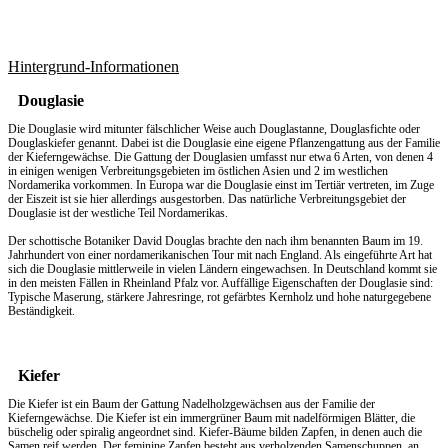
Hintergrund-Informationen
Douglasie
Die Douglasie wird mitunter fälschlicher Weise auch Douglastanne, Douglasfichte oder
Douglaskiefer genannt. Dabei ist die Douglasie eine eigene Pflanzengattung aus der Familie
der Kieferngewächse. Die Gattung der Douglasien umfasst nur etwa 6 Arten, von denen 4
in einigen wenigen Verbreitungsgebieten im östlichen Asien und 2 im westlichen
Nordamerika vorkommen. In Europa war die Douglasie einst im Tertiär vertreten, im Zuge
der Eiszeit ist sie hier allerdings ausgestorben. Das natürliche Verbreitungsgebiet der
Douglasie ist der westliche Teil Nordamerikas.
Der schottische Botaniker David Douglas brachte den nach ihm benannten Baum im 19.
Jahrhundert von einer nordamerikanischen Tour mit nach England. Als eingeführte Art hat
sich die Douglasie mittlerweile in vielen Ländern eingewachsen. In Deutschland kommt sie
in den meisten Fällen in Rheinland Pfalz vor. Auffällige Eigenschaften der Douglasie sind:
Typische Maserung, stärkere Jahresringe, rot gefärbtes Kernholz und hohe naturgegebene
Beständigkeit.
Kiefer
Die Kiefer ist ein Baum der Gattung Nadelholzgewächsen aus der Familie der
Kieferngewächse. Die Kiefer ist ein immergrüner Baum mit nadelförmigen Blätter, die
büschelig oder spiralig angeordnet sind. Kiefer-Bäume bilden Zapfen, in denen auch die
Samen reif werden. Der feminine Zapfen besteht aus verholzenden Samenschuppen, an