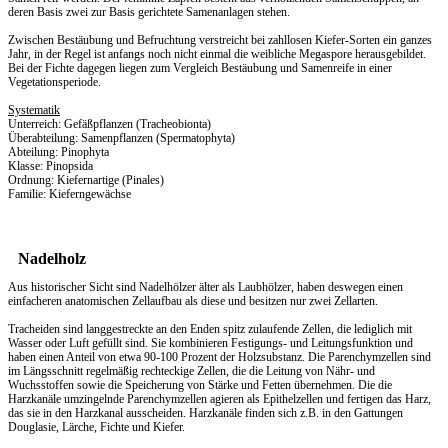
deren Basis zwei zur Basis gerichtete Samenanlagen stehen.
Zwischen Bestäubung und Befruchtung verstreicht bei zahllosen Kiefer-Sorten ein ganzes
Jahr, in der Regel ist anfangs noch nicht einmal die weibliche Megaspore herausgebildet.
Bei der Fichte dagegen liegen zum Vergleich Bestäubung und Samenreife in einer
Vegetationsperiode.
Systematik
Unterreich: Gefäßpflanzen (Tracheobionta)
Überabteilung: Samenpflanzen (Spermatophyta)
Abteilung: Pinophyta
Klasse: Pinopsida
Ordnung: Kiefernartige (Pinales)
Familie: Kieferngewächse
Nadelholz
Aus historischer Sicht sind Nadelhölzer älter als Laubhölzer, haben deswegen einen
einfacheren anatomischen Zellaufbau als diese und besitzen nur zwei Zellarten.
Tracheiden sind langgestreckte an den Enden spitz zulaufende Zellen, die lediglich mit
Wasser oder Luft gefüllt sind. Sie kombinieren Festigungs- und Leitungsfunktion und
haben einen Anteil von etwa 90-100 Prozent der Holzsubstanz. Die Parenchymzellen sind
im Längsschnitt regelmäßig rechteckige Zellen, die die Leitung von Nähr- und
Wuchsstoffen sowie die Speicherung von Stärke und Fetten übernehmen. Die die
Harzkanäle umzingelnde Parenchymzellen agieren als Epithelzellen und fertigen das Harz,
das sie in den Harzkanal ausscheiden. Harzkanäle finden sich z.B. in den Gattungen
Douglasie, Lärche, Fichte und Kiefer.