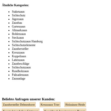
Ähnliche Kategorien:
Staketzaun
Sichtschutz
Jägerzaun
Zaunbau
Gartenzaun
Altmarkzaun
Bohlenzaun
Steckzaun
Sichtschutzzaun Hamburg
Sichtschutzelemente
Zaunhersteller
Kreuzzaun
Koppelzaun
Lattenzaun
Zaunbeschläge
Sichtschutzzaun
Rundholzzaun
Palisadenzaun
Zaunanlage
Beliebte Anfragen unserer Kunden:
Zaunhersteller Delmenhorst
Kreuzzaun Trier
Holzzäune Heide