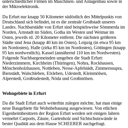
unterschiedlicher Firmen im Maschinen- und Anlagenbau sowie in
der Mikroelektronik.
Da Erfurt nur knapp 50 Kilometer südöstlich des Mittelpunkts von
Deutschland sich befindet, ist es die zentrale Großstadt unseres
Landes. Nachbarstädte von Erfurt sind beispielsweise Sömmerda im
Norden, Arnstadt im Süden, Gotha im Westen und Weimar im
Osten, jeweils rd. 20 Kilometer entfernt. Die nächsten größeren
Städte sind Jena (knapp 40 km im Osten), Leipzig (in etwa 95 km
im Nordosten), Halle (zirka 85 km im Nordosten), Göttingen (knapp
95 km nordwestlich), Kassel (annähernd 110 km im Nordwesten).
Folgende Nachbargemeinden umgeben die Stadt Erfurt:
Niederzimmern, Kirchheim (Thüringen), Nohra, Rockhausen,
Mönchenholzhausen, Nottleben, Nesse-Apfelstädt, Zimmernsupra,
Bienstädt, Walschleben, Elxleben, Udestedt, Kleinmölsen,
Alperstedt, Großrudestedt, Nöda und Großmölsen.
Wohngebiete in Erfurt
Da die Stadt Erfurt auch weiterhin zulegen möchte, hat man einige
neue Baugebiete für Wohnbebauung ausgewiesen. Von etlichen
Eigenheimbesitzern der Region Erfurt werden seit einigen Jahren
vermehrt Carports, Zäune, Gartenholz und Sichtschutzwände in
bester Qualität aus dem Hause SCHEERER nachgefragt.