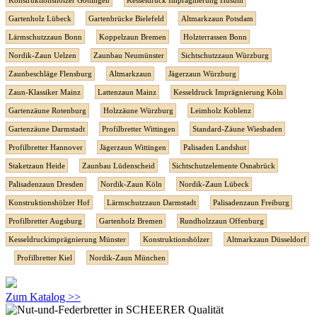
Konstruktionshölzer Göttingen
Kesseldruck Imprägnierung Husum
Gartenholz Lübeck
Gartenbrücke Bielefeld
Altmarkzaun Potsdam
Lärmschutzzaun Bonn
Koppelzaun Bremen
Holzterrassen Bonn
Nordik-Zaun Uelzen
Zaunbau Neumünster
Sichtschutzzaun Würzburg
Zaunbeschläge Flensburg
Altmarkzaun
Jägerzaun Würzburg
Zaun-Klassiker Mainz
Lattenzaun Mainz
Kesseldruck Imprägnierung Köln
Gartenzäune Rotenburg
Holzzäune Würzburg
Leimholz Koblenz
Gartenzäune Darmstadt
Profilbretter Wittingen
Standard-Zäune Wiesbaden
Profilbretter Hannover
Jägerzaun Wittingen
Palisaden Landshut
Staketzaun Heide
Zaunbau Lüdenscheid
Sichtschutzelemente Osnabrück
Palisadenzaun Dresden
Nordik-Zaun Köln
Nordik-Zaun Lübeck
Konstruktionshölzer Hof
Lärmschutzzaun Darmstadt
Palisadenzaun Freiburg
Profilbretter Augsburg
Gartenholz Bremen
Rundholzzaun Offenburg
Kesseldruckimprägnierung Münster
Konstruktionshölzer
Altmarkzaun Düsseldorf
Profilbretter Kiel
Nordik-Zaun München
Zum Katalog >>