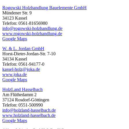
Rogowski Holzhandlung Bauelemente GmbH
Mündener Str. 9
34123 Kassel
Telefon: 0561-81656980
info@rogowski-holzhandlung.de
www.rogowski-holzhandlung.de
Google Maps
W. & L. Jordan GmbH
Horst-Dieter-Jordan-Str. 7-10
34134 Kassel
Telefon: 0561-94177-0
kassel-holz@joka.de
www.joka.de
Google Maps
HolzLand Hasselbach
Am Flüthedamm 2
37124 Rosdorf-Göttingen
Telefon: 0551-500990
info@holzland-hasselbach.de
www.holzland-hasselbach.de
Google Maps