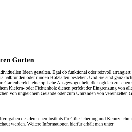
ren Garten
ividuellen Ideen gestalten. Egal ob funktional oder reizvoll arrangiert
us halbrunden oder runden Holzlatten bestehen. Und Sie sind ganz dich
im Gartenbereich eine optische Ausgewogenheit, die sogleich zu sehen 
hem Kiefern- oder Fichtenholz dienen perfekt der Eingrenzung von al
ichen von ungleichem Gelände oder zum Umranden von vereinzelten G
fvorgaben des deutschen Instituts für Gütesicherung und Kennzeichnu
haut werden. Weitere Informationen hierfür erhält man unter: