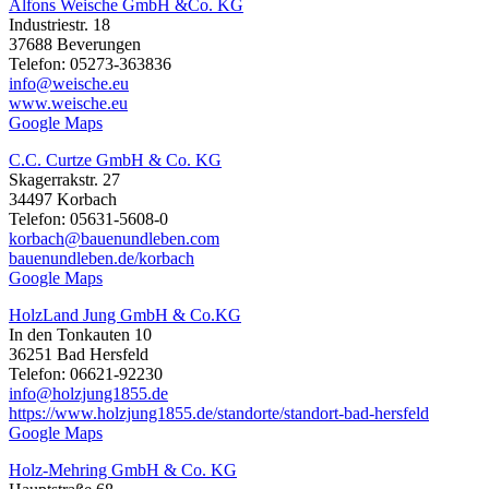
Alfons Weische GmbH &Co. KG
Industriestr. 18
37688 Beverungen
Telefon: 05273-363836
info@weische.eu
www.weische.eu
Google Maps
C.C. Curtze GmbH & Co. KG
Skagerrakstr. 27
34497 Korbach
Telefon: 05631-5608-0
korbach@bauenundleben.com
bauenundleben.de/korbach
Google Maps
HolzLand Jung GmbH & Co.KG
In den Tonkauten 10
36251 Bad Hersfeld
Telefon: 06621-92230
info@holzjung1855.de
https://www.holzjung1855.de/standorte/standort-bad-hersfeld
Google Maps
Holz-Mehring GmbH & Co. KG