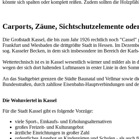
könnte sich spalten oder komplett reißen. Zudem sollten die Holzpfäh
Carports, Zäune, Sichtschutzelemente ode
Die Großstadt Kassel, die bis zum Jahr 1926 rechtlich noch "Cassel" 
Frankfurt und Wiesbaden die drittgrößte Stadt in Hessen. Im Dezem
sog. Kasseler Becken, in dem sich insbesondere im Bereich der Karls
Wettertechnisch ist es in Kassel wesentlich wärmer und milder als in
wegen der sich dort haltenden Luftmassen in erster Linie in den So
An das Stadtgebiet grenzen die Städte Baunatal und Vellmar sowie d
Bundesstraßen, durch zahllose Eisenbahn-Hauptverbindungen und den
Die Wohnviertel in Kassel
Für die Stadt Kassel gibt es folgende Vorzüge:
viele Sport-, Einkaufs- und Erholungsalternativen
großes Freizeit- und Kulturangebot
ärztliche Einrichtungen in großer Zahl
ordentliches Angebot an Kindergärten und Schulen - als auch für