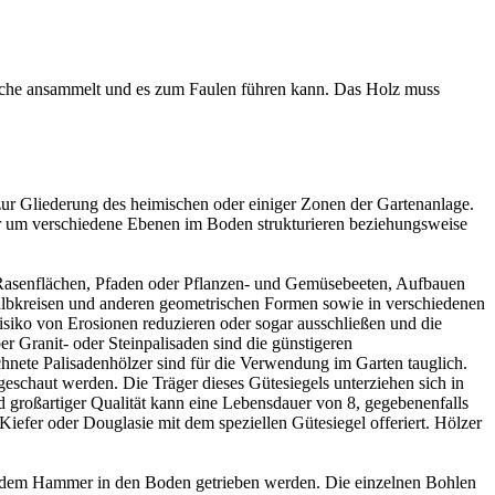
fläche ansammelt und es zum Faulen führen kann. Das Holz muss
zur Gliederung des heimischen oder einiger Zonen der Gartenanlage.
r um verschiedene Ebenen im Boden strukturieren beziehungsweise
n Rasenflächen, Pfaden oder Pflanzen- und Gemüsebeeten, Aufbauen
albkreisen und anderen geometrischen Formen sowie in verschiedenen
siko von Erosionen reduzieren oder sogar ausschließen und die
 Granit- oder Steinpalisaden sind die günstigeren
hnete Palisadenhölzer sind für die Verwendung im Garten tauglich.
schaut werden. Die Träger dieses Gütesiegels unterziehen sich in
großartiger Qualität kann eine Lebensdauer von 8, gegebenenfalls
iefer oder Douglasie mit dem speziellen Gütesiegel offeriert. Hölzer
 mit dem Hammer in den Boden getrieben werden. Die einzelnen Bohlen