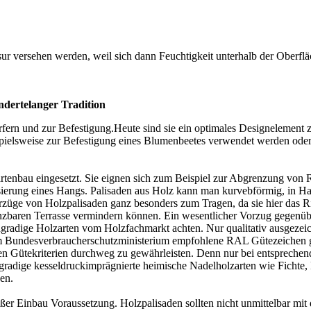
Lasur versehen werden, weil sich dann Feuchtigkeit unterhalb der Ober
dertelanger Tradition
rfern und zur Befestigung.Heute sind sie ein optimales Designelement 
pielsweise zur Befestigung eines Blumenbeetes verwendet werden ode
artenbau eingesetzt. Sie eignen sich zum Beispiel zur Abgrenzung vo
ierung eines Hangs. Palisaden aus Holz kann man kurvebförmig, in H
züge von Holzpalisaden ganz besonders zum Tragen, da sie hier das Ri
zbaren Terrasse vermindern können. Ein wesentlicher Vorzug gegenüber
gradige Holzarten vom Holzfachmarkt achten. Nur qualitativ ausgezeic
vom Bundesverbraucherschutzministerium empfohlene RAL Gütezeichen ge
Gütekriterien durchweg zu gewährleisten. Denn nur bei entsprechend 
radige kesseldruckimprägnierte heimische Nadelholzarten wie Fichte, K
en.
emäßer Einbau Voraussetzung. Holzpalisaden sollten nicht unmittelbar