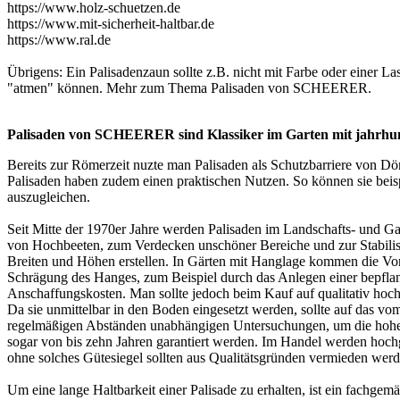
https://www.holz-schuetzen.de
https://www.mit-sicherheit-haltbar.de
https://www.ral.de
Übrigens: Ein
Palisadenzaun
sollte z.B. nicht mit Farbe oder einer 
"atmen" können. Mehr zum Thema
Palisaden von SCHEERER
.
Palisaden von SCHEERER sind Klassiker im Garten mit jahrhun
Bereits zur Römerzeit nuzte man Palisaden als Schutzbarriere von Dö
Palisaden
haben zudem einen praktischen Nutzen. So können sie beis
auszugleichen.
Seit Mitte der 1970er Jahre werden Palisaden im Landschafts- und G
von Hochbeeten, zum Verdecken unschöner Bereiche und zur Stabilis
Breiten und Höhen erstellen. In Gärten mit Hanglage kommen die Vor
Schrägung des Hanges, zum Beispiel durch das Anlegen einer bepflan
Anschaffungskosten. Man sollte jedoch beim Kauf auf qualitativ hoch
Da sie unmittelbar in den Boden eingesetzt werden, sollte auf das 
regelmäßigen Abständen unabhängigen Untersuchungen, um die hohen 
sogar von bis zehn Jahren garantiert werden. Im Handel werden hochg
ohne solches Gütesiegel sollten aus Qualitätsgründen vermieden werd
Um eine lange Haltbarkeit einer Palisade zu erhalten, ist ein fachg