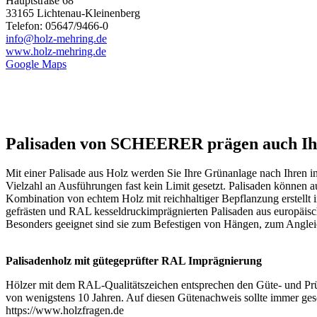
Hauptstraße 68
33165 Lichtenau-Kleinenberg
Telefon: 05647/9466-0
info@holz-mehring.de
www.holz-mehring.de
Google Maps
Palisaden von SCHEERER prägen auch Ih
Mit einer Palisade aus Holz werden Sie Ihre Grünanlage nach Ihren ind
Vielzahl an Ausführungen fast kein Limit gesetzt. Palisaden können a
Kombination von echtem Holz mit reichhaltiger Bepflanzung erstellt 
gefrästen und RAL kesseldruckimprägnierten Palisaden aus europäisc
Besonders geeignet sind sie zum Befestigen von Hängen, zum Angle
Palisadenholz mit gütegeprüfter RAL Imprägnierung
Hölzer mit dem RAL-Qualitätszeichen entsprechen den Güte- und Prü
von wenigstens 10 Jahren. Auf diesen Gütenachweis sollte immer gesc
https://www.holzfragen.de