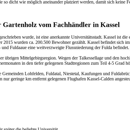
le so dicht wie möglich aneinander platziert werden, damit sich keine 
r Gartenholz vom Fachhändler in Kassel
geschrieben wurde, ist eine anerkannte Universitätsstadt. Kassel ist d
ber 2015 wurden ca. 200.500 Bewohner gezählt. Kassel befindet sich 
- und Fuldaaue eine weitverzweigte Flussniederung der Fulda befindet.
 der übrigen Mittelgebirgsregion. Wegen der Talkessellage und den hoch
mmermonaten in den tiefer gelegenen Stadtregionen zum Teil 4-5 Grad 
ie Gemeinden Lohfelden, Fuldatal, Niestetal, Kaufungen und Fuldabrü
 nur geringe km entfernt gelegenen Flughafen Kassel-Calden angesteu
 später die beliebte Universität.