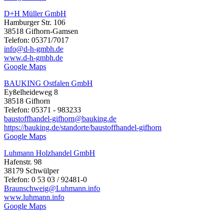
D+H Müller GmbH
Hamburger Str. 106
38518 Gifhorn-Gamsen
Telefon: 05371/7017
info@d-h-gmbh.de
www.d-h-gmbh.de
Google Maps
BAUKING Ostfalen GmbH
Eyßelheideweg 8
38518 Gifhorn
Telefon: 05371 - 983233
baustoffhandel-gifhorn@bauking.de
https://bauking.de/standorte/baustoffhandel-gifhorn
Google Maps
Luhmann Holzhandel GmbH
Hafenstr. 98
38179 Schwülper
Telefon: 0 53 03 / 92481-0
Braunschweig@Luhmann.info
www.luhmann.info
Google Maps