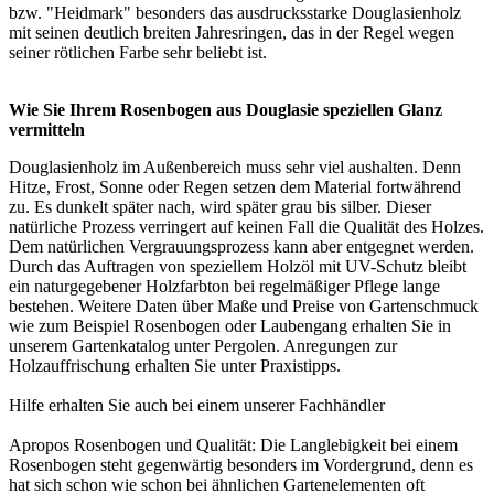
bzw. "Heidmark" besonders das ausdrucksstarke Douglasienholz
mit seinen deutlich breiten Jahresringen, das in der Regel wegen
seiner rötlichen Farbe sehr beliebt ist.
Wie Sie Ihrem Rosenbogen aus Douglasie speziellen Glanz
vermitteln
Douglasienholz im Außenbereich muss sehr viel aushalten. Denn
Hitze, Frost, Sonne oder Regen setzen dem Material fortwährend
zu. Es dunkelt später nach, wird später grau bis silber. Dieser
natürliche Prozess verringert auf keinen Fall die Qualität des Holzes.
Dem natürlichen Vergrauungsprozess kann aber entgegnet werden.
Durch das Auftragen von speziellem Holzöl mit UV-Schutz bleibt
ein naturgegebener Holzfarbton bei regelmäßiger Pflege lange
bestehen. Weitere Daten über Maße und Preise von Gartenschmuck
wie zum Beispiel Rosenbogen oder Laubengang erhalten Sie in
unserem
Gartenkatalog unter Pergolen
. Anregungen zur
Holzauffrischung erhalten Sie unter
Praxistipps
.
Hilfe erhalten Sie auch bei einem unserer
Fachhändler
Apropos Rosenbogen und Qualität: Die Langlebigkeit bei einem
Rosenbogen steht gegenwärtig besonders im Vordergrund, denn es
hat sich schon wie schon bei ähnlichen Gartenelementen oft