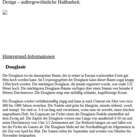
Design – außergewöhnliche Haltbarkeit.
Hintergrund-Informationen
Douglasie
Die Douglasie ist ein dauergrüner Baum, der in seiner in Europa wachsenden Form gut
60m hoch werden kann. Im Ursprungsgebiet der Douglasie kann dieser Baum sogar knapp
120m hoch werden. Die mächtigste Douglasie, die jemals registriert wurde, war exakt 133
Meter hoch. Die mächtigsten Douglasie-Bäume verfügen über einen Stamm von beinahe 4
Metern Durchmesser. Die Douglasie zeigt eine auffällig schlanke, kegelförmige Krone.
Die Douglasie wächst verhältnismäßig zügig und kann je nach Unterart ein Alter von circa
400 bis 1400 Jahren erreichen. Die Nadeln sind grün bis blaugrün, einzeln stehend, weich
und stumpf. Sie sind ca. 3-4 cm lang und verströmen, wenn man sie zerreibt, einen frischen
angenehmen Duft. Im Gegensatz zur Fichte sitzen die Douglasie-Nadeln unmittelbar auf
dem Zweig auf. Die Zapfen der Douglasie weisen eine Länge von annähernd 4-10 cm und
einen Durchmesser von 3 bis 3,5 Zentimetern auf. Zur Reifezeit hängen sie und fallen wie
bei der Fichte als Ganzes ab. Die Douglasie blüht auf der Nordhalbkugel im Allgemeinen in
der Zeit von April bis Mai. Die Samen reifen bis September und werden von Oktober bis
November freigegeben.