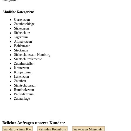
Ähnliche Kategorien:
Gartenzaun
Zaunbeschläge
Staketzaun
Sichtschutz
Jägerzaun
Altmarkzaun
Bohlenzaun
Steckzaun
Sichtschutzzaun Hamburg
Sichtschutzelemente
Zaunhersteller
Kreuzzaun
Koppelzaun
Lattenzaun
Zaunbau
Sichtschutzzaun
Rundholzzaun
Palisadenzaun
Zaunanlage
Beliebte Anfragen unserer Kunden:
Standard-Zäune Kiel
Palisaden Rotenburg
Staketzaun Mannheim