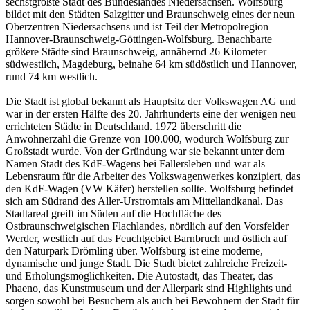
sechstgrößte Stadt des Bundeslandes Niedersachsen. Wolfsburg
bildet mit den Städten Salzgitter und Braunschweig eines der neun
Oberzentren Niedersachsens und ist Teil der Metropolregion
Hannover-Braunschweig-Göttingen-Wolfsburg. Benachbarte
größere Städte sind Braunschweig, annähernd 26 Kilometer
südwestlich, Magdeburg, beinahe 64 km südöstlich und Hannover,
rund 74 km westlich.
Die Stadt ist global bekannt als Hauptsitz der Volkswagen AG und
war in der ersten Hälfte des 20. Jahrhunderts eine der wenigen neu
errichteten Städte in Deutschland. 1972 überschritt die
Anwohnerzahl die Grenze von 100.000, wodurch Wolfsburg zur
Großstadt wurde. Von der Gründung war sie bekannt unter dem
Namen Stadt des KdF-Wagens bei Fallersleben und war als
Lebensraum für die Arbeiter des Volkswagenwerkes konzipiert, das
den KdF-Wagen (VW Käfer) herstellen sollte. Wolfsburg befindet
sich am Südrand des Aller-Urstromtals am Mittellandkanal. Das
Stadtareal greift im Süden auf die Hochfläche des
Ostbraunschweigischen Flachlandes, nördlich auf den Vorsfelder
Werder, westlich auf das Feuchtgebiet Barnbruch und östlich auf
den Naturpark Drömling über. Wolfsburg ist eine moderne,
dynamische und junge Stadt. Die Stadt bietet zahlreiche Freizeit-
und Erholungsmöglichkeiten. Die Autostadt, das Theater, das
Phaeno, das Kunstmuseum und der Allerpark sind Highlights und
sorgen sowohl bei Besuchern als auch bei Bewohnern der Stadt für