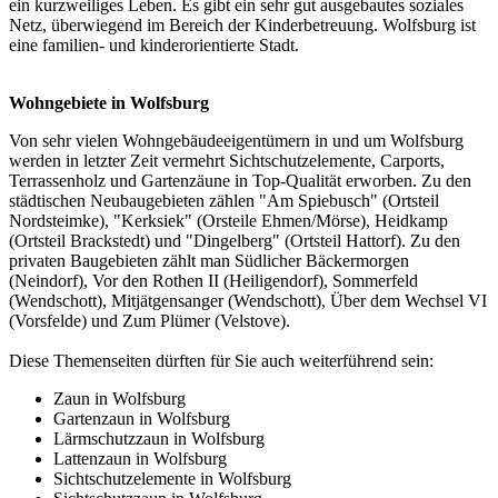
ein kurzweiliges Leben. Es gibt ein sehr gut ausgebautes soziales
Netz, überwiegend im Bereich der Kinderbetreuung. Wolfsburg ist
eine familien- und kinderorientierte Stadt.
Wohngebiete in Wolfsburg
Von sehr vielen Wohngebäudeeigentümern in und um Wolfsburg
werden in letzter Zeit vermehrt Sichtschutzelemente, Carports,
Terrassenholz und Gartenzäune in Top-Qualität erworben. Zu den
städtischen Neubaugebieten zählen "Am Spiebusch" (Ortsteil
Nordsteimke), "Kerksiek" (Orsteile Ehmen/Mörse), Heidkamp
(Ortsteil Brackstedt) und "Dingelberg" (Ortsteil Hattorf). Zu den
privaten Baugebieten zählt man Südlicher Bäckermorgen
(Neindorf), Vor den Rothen II (Heiligendorf), Sommerfeld
(Wendschott), Mitjätgensanger (Wendschott), Über dem Wechsel VI
(Vorsfelde) und Zum Plümer (Velstove).
Diese Themenseiten dürften für Sie auch weiterführend sein:
Zaun in Wolfsburg
Gartenzaun in Wolfsburg
Lärmschutzzaun in Wolfsburg
Lattenzaun in Wolfsburg
Sichtschutzelemente in Wolfsburg