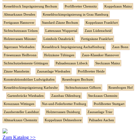
Kesseldruck Imprägnierung Bochum
Profilbretter Chemnitz
Koppelzaun Mainz
Altmarkzaun Dresden
Kesseldruckimprägnierung in Grau Hamburg
Fertigzaun Hannover
Standard-Zäune Bochum
Koppelzaun Frankfurt
Sichtschutzzaun Uelzen
Lattenzaun Wuppertal
Zaun Lüdenscheid
Holzterrassen Münster
Leimholz Osnabrück
Fertigzäune Frankfurt
Jägerzaun Wiesbaden
Kesseldruck Imprägnierung Aschaffenburg
Zaun Bonn
Friesenzaun Heilbronn
Holzzäune Tübingen
Zaun-Klassiker Hannover
Sichtschutzelemente Göttingen
Palisadenzaun Lübeck
Steckzaun Mainz
Zäune Mannheim
Zaunanlage Wiesbaden
Profilbretter Heide
Konstruktionshölzer Ludwigshafen
Rosenbogen Bochum
Kesseldruckimprägnierung Karlsruhe
Sichtschutzzaun Gifhorn
Rosenbogen Hof
Gartenbrücke Wiesbaden
Zaunbau Oldenburg
Steckzaun Chemnitz
Kreuzzaun Wittingen
Nut-und-Federbretter Freiburg
Profilbretter Stuttgart
Zaunhersteller Landshut
Holzterrassen Duisburg
Zaunanlage Trier
Altmarkzaun Chemnitz
Koppelzaun Delmenhorst
Palisaden Aachen
Zum Katalog >>