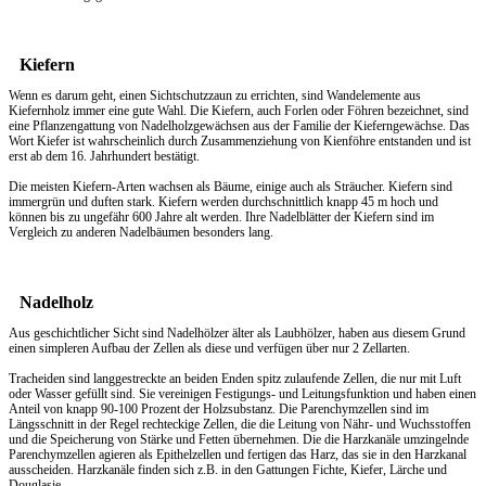
Kiefern
Wenn es darum geht, einen
Sichtschutzzaun
zu errichten, sind Wandelemente aus
Kiefernholz immer eine gute Wahl. Die Kiefern, auch Forlen oder Föhren bezeichnet, sind
eine Pflanzengattung von Nadelholzgewächsen aus der Familie der Kieferngewächse. Das
Wort Kiefer ist wahrscheinlich durch Zusammenziehung von Kienföhre entstanden und ist
erst ab dem 16. Jahrhundert bestätigt.
Die meisten Kiefern-Arten wachsen als Bäume, einige auch als Sträucher. Kiefern sind
immergrün und duften stark. Kiefern werden durchschnittlich knapp 45 m hoch und
können bis zu ungefähr 600 Jahre alt werden. Ihre Nadelblätter der Kiefern sind im
Vergleich zu anderen Nadelbäumen besonders lang.
Nadelholz
Aus geschichtlicher Sicht sind Nadelhölzer älter als Laubhölzer, haben aus diesem Grund
einen simpleren Aufbau der Zellen als diese und verfügen über nur 2 Zellarten.
Tracheiden sind langgestreckte an beiden Enden spitz zulaufende Zellen, die nur mit Luft
oder Wasser gefüllt sind. Sie vereinigen Festigungs- und Leitungsfunktion und haben einen
Anteil von knapp 90-100 Prozent der Holzsubstanz. Die Parenchymzellen sind im
Längsschnitt in der Regel rechteckige Zellen, die die Leitung von Nähr- und Wuchsstoffen
und die Speicherung von Stärke und Fetten übernehmen. Die die Harzkanäle umzingelnde
Parenchymzellen agieren als Epithelzellen und fertigen das Harz, das sie in den Harzkanal
ausscheiden. Harzkanäle finden sich z.B. in den Gattungen Fichte, Kiefer, Lärche und
Douglasie.