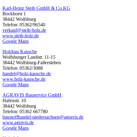
Karl-Heinz Steib GmbH & Co.KG
Bockhorst 1
38442 Wolfsburg
Telefon: 05362/96540
verkauf@steib-holz.de
www.steib-holz.de
Google Maps
Holzbau Kausche
Wolfsburger Landstr. 11-15
38442 Wolfsburg-Fallersleben
Telefon: 05362/3088
handel@holz-kausche.de
www.holz-kausche.de
Google Maps
AGRAVIS Bauservice GmbH
Hafenstr. 10
38442 Wolfsburg
Telefon: 05362 667780
baustoffhandel-niedersachsen@agravis.de
www.agravis.de
Google Maps