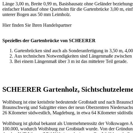
Länge 3,00 m, Breite 0,99 m, Basisbausatz ohne Geländer beziehung
einfacher Handlauf ohne Querholm für die Gartenbrücke 3,00 m, ein
unterer Bogen aus 50 mm Leimholz.
Hier finden Sie Ihren
Handelspartner
Spezielles der Gartenbrücke von SCHEERER
Gartenbrücken sind auch als Sonderanfertigung in 3,50 m, 4,00
Aus technischen Notwendigkeiten sind Längenmaße zwischen 3,
Bei einem Längenmaß über 3 m ist das mittelere Teil gerade.
SCHEERER Gartenholz, Sichtschutzelement
Wolfsburg ist eine kreisfreie bedeutende Großstadt und nach Brauns
Braunschweig und Salzgitter eines der neun Oberzentren Niedersach
26 Kilometer südwestlich, Magdeburg, in etwa 64 Kilometer südöstli
Wolfsburg ist global bekannt als Unternehmenssitz der Volkswagen A
100.000, wodurch Wolfsburg zur Großstadt wurde. Von der Gründung