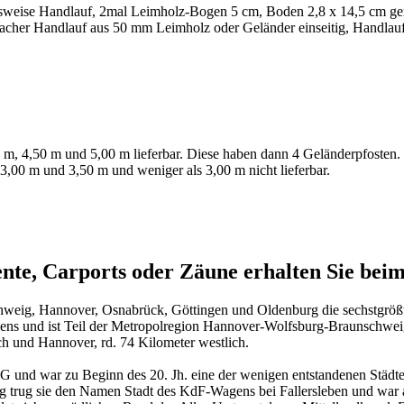
sweise Handlauf, 2mal Leimholz-Bogen 5 cm, Boden 2,8 x 14,5 cm gen
facher Handlauf aus 50 mm Leimholz oder Geländer einseitig, Handlau
 m, 4,50 m und 5,00 m lieferbar. Diese haben dann 4 Geländerpfosten.
00 m und 3,50 m und weniger als 3,00 m nicht lieferbar.
e, Carports oder Zäune erhalten Sie beim
chweig, Hannover, Osnabrück, Göttingen und Oldenburg die sechstgrößt
sens und ist Teil der Metropolregion Hannover-Wolfsburg-Braunschwei
ch und Hannover, rd. 74 Kilometer westlich.
G und war zu Beginn des 20. Jh. eine der wenigen entstandenen Städt
 trug sie den Namen Stadt des KdF-Wagens bei Fallersleben und war a