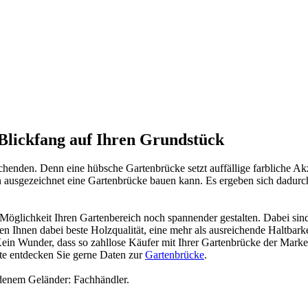
lickfang auf Ihren Grundstück
enden. Denn eine hübsche Gartenbrücke setzt auffällige farbliche Akz
ausgezeichnet eine Gartenbrücke bauen kann. Es ergeben sich dadurch
 Möglichkeit Ihren Gartenbereich noch spannender gestalten. Dabei sin
n Ihnen dabei beste Holzqualität, eine mehr als ausreichende Haltbarke
 Kein Wunder, dass so zahllose Käufer mit Ihrer Gartenbrücke der Ma
nte entdecken Sie gerne Daten zur
Gartenbrücke
.
iedenem Geländer:
Fachhändler
.