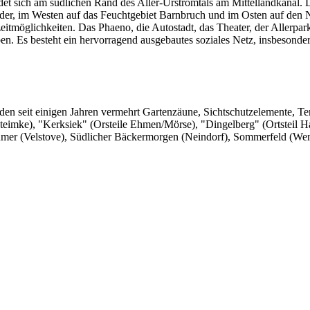
 sich am südlichen Rand des Aller-Urstromtals am Mittellandkanal. Da
der, im Westen auf das Feuchtgebiet Barnbruch und im Osten auf den 
zeitmöglichkeiten. Das Phaeno, die Autostadt, das Theater, der Allerp
en. Es besteht ein hervorragend ausgebautes soziales Netz, insbesonde
 seit einigen Jahren vermehrt Gartenzäune, Sichtschutzelemente, Terr
eimke), "Kerksiek" (Orsteile Ehmen/Mörse), "Dingelberg" (Ortsteil Ha
ümer (Velstove), Südlicher Bäckermorgen (Neindorf), Sommerfeld (Wen