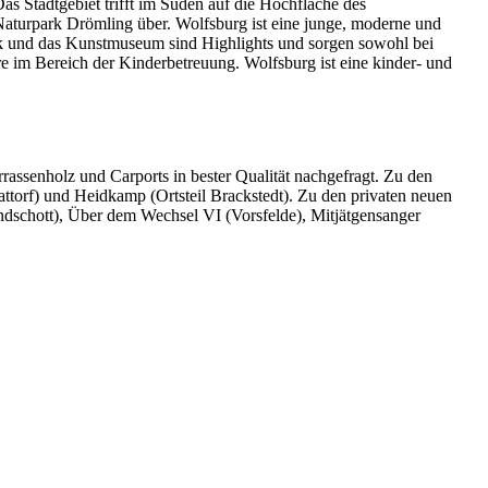
s Stadtgebiet trifft im Süden auf die Hochfläche des
Naturpark Drömling über. Wolfsburg ist eine junge, moderne und
ark und das Kunstmuseum sind Highlights und sorgen sowohl bei
re im Bereich der Kinderbetreuung. Wolfsburg ist eine kinder- und
assenholz und Carports in bester Qualität nachgefragt. Zu den
ttorf) und Heidkamp (Ortsteil Brackstedt). Zu den privaten neuen
dschott), Über dem Wechsel VI (Vorsfelde), Mitjätgensanger