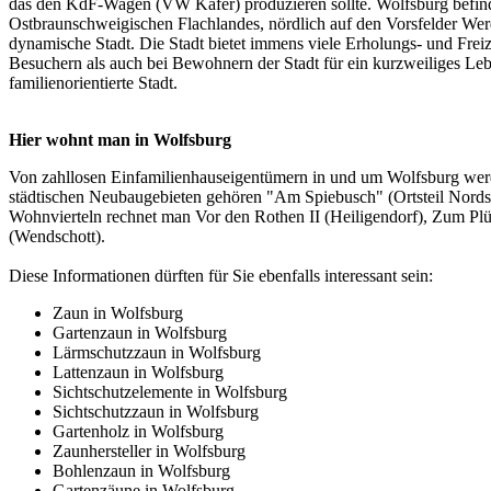
das den KdF-Wagen (VW Käfer) produzieren sollte. Wolfsburg befindet
Ostbraunschweigischen Flachlandes, nördlich auf den Vorsfelder Wer
dynamische Stadt. Die Stadt bietet immens viele Erholungs- und Frei
Besuchern als auch bei Bewohnern der Stadt für ein kurzweiliges Leb
familienorientierte Stadt.
Hier wohnt man in Wolfsburg
Von zahllosen Einfamilienhauseigentümern in und um Wolfsburg werden
städtischen Neubaugebieten gehören "Am Spiebusch" (Ortsteil Nordst
Wohnvierteln rechnet man Vor den Rothen II (Heiligendorf), Zum Pl
(Wendschott).
Diese Informationen dürften für Sie ebenfalls interessant sein:
Zaun in Wolfsburg
Gartenzaun in Wolfsburg
Lärmschutzzaun in Wolfsburg
Lattenzaun in Wolfsburg
Sichtschutzelemente in Wolfsburg
Sichtschutzzaun in Wolfsburg
Gartenholz in Wolfsburg
Zaunhersteller in Wolfsburg
Bohlenzaun in Wolfsburg
Gartenzäune in Wolfsburg