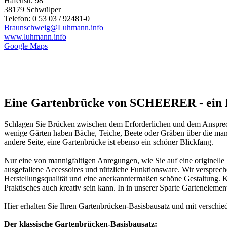
Hafenstr. 98
38179 Schwülper
Telefon: 0 53 03 / 92481-0
Braunschweig@Luhmann.info
www.luhmann.info
Google Maps
Eine Gartenbrücke von SCHEERER - ein B
Schlagen Sie Brücken zwischen dem Erforderlichen und dem Ansprech
wenige Gärten haben Bäche, Teiche, Beete oder Gräben über die man 
andere Seite, eine Gartenbrücke ist ebenso ein schöner Blickfang.
Nur eine von mannigfaltigen Anregungen, wie Sie auf eine originelle
ausgefallene Accessoires und nützliche Funktionsware. Wir verspreche
Herstellungsqualität und eine anerkanntermaßen schöne Gestaltung.
Praktisches auch kreativ sein kann. In in unserer Sparte Garteneleme
Hier erhalten Sie Ihren Gartenbrücken-Basisbausatz und mit versch
Der klassische Gartenbrücken-Basisbausatz: