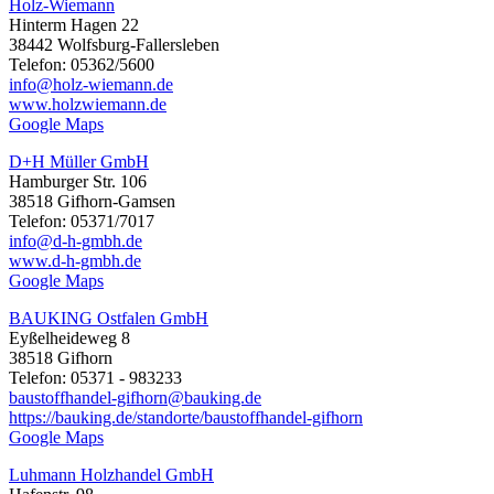
Holz-Wiemann
Hinterm Hagen 22
38442 Wolfsburg-Fallersleben
Telefon: 05362/5600
info@holz-wiemann.de
www.holzwiemann.de
Google Maps
D+H Müller GmbH
Hamburger Str. 106
38518 Gifhorn-Gamsen
Telefon: 05371/7017
info@d-h-gmbh.de
www.d-h-gmbh.de
Google Maps
BAUKING Ostfalen GmbH
Eyßelheideweg 8
38518 Gifhorn
Telefon: 05371 - 983233
baustoffhandel-gifhorn@bauking.de
https://bauking.de/standorte/baustoffhandel-gifhorn
Google Maps
Luhmann Holzhandel GmbH