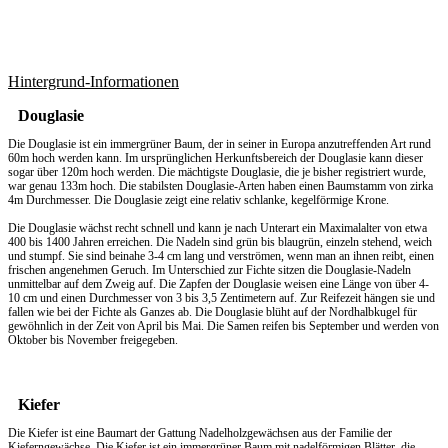
Hintergrund-Informationen
Douglasie
Die Douglasie ist ein immergrüner Baum, der in seiner in Europa anzutreffenden Art rund
60m hoch werden kann. Im ursprünglichen Herkunftsbereich der Douglasie kann dieser
sogar über 120m hoch werden. Die mächtigste Douglasie, die je bisher registriert wurde,
war genau 133m hoch. Die stabilsten Douglasie-Arten haben einen Baumstamm von zirka
4m Durchmesser. Die Douglasie zeigt eine relativ schlanke, kegelförmige Krone.
Die Douglasie wächst recht schnell und kann je nach Unterart ein Maximalalter von etwa
400 bis 1400 Jahren erreichen. Die Nadeln sind grün bis blaugrün, einzeln stehend, weich
und stumpf. Sie sind beinahe 3-4 cm lang und verströmen, wenn man an ihnen reibt, einen
frischen angenehmen Geruch. Im Unterschied zur Fichte sitzen die Douglasie-Nadeln
unmittelbar auf dem Zweig auf. Die Zapfen der Douglasie weisen eine Länge von über 4-
10 cm und einen Durchmesser von 3 bis 3,5 Zentimetern auf. Zur Reifezeit hängen sie und
fallen wie bei der Fichte als Ganzes ab. Die Douglasie blüht auf der Nordhalbkugel für
gewöhnlich in der Zeit von April bis Mai. Die Samen reifen bis September und werden von
Oktober bis November freigegeben.
Kiefer
Die Kiefer ist eine Baumart der Gattung Nadelholzgewächsen aus der Familie der
Kieferngewächse. Die Kiefer ist ein immergrüner Baum mit nadelförmigen Blätter, die