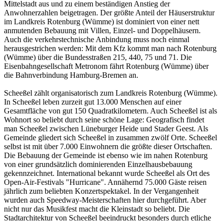
Mittelstadt aus und zu einem beständigen Anstieg der
Anwohnerzahlen beigetragen. Der größte Anteil der Häuserstruktur
im Landkreis Rotenburg (Wümme) ist dominiert von einer nett
anmutenden Bebauung mit Villen, Einzel- und Doppelhäusern.
Auch die verkehrstechnische Anbindung muss noch einmal
herausgestrichen werden: Mit dem Kfz kommt man nach Rotenburg
(Wümme) über die Bundesstraßen 215, 440, 75 und 71. Die
Eisenbahngesellschaft Metronom fährt Rotenburg (Wümme) über
die Bahnverbindung Hamburg-Bremen an.
Scheeßel zählt organisatorisch zum Landkreis Rotenburg (Wümme).
In Scheeßel leben zurzeit gut 13.000 Menschen auf einer
Gesamtfläche von gut 150 Quadratkilometern. Auch Scheeßel ist als
Wohnort so beliebt durch seine schöne Lage: Geografisch findet
man Scheeßel zwischen Lüneburger Heide und Stader Geest. Als
Gemeinde gliedert sich Scheeßel in zusammen zwölf Orte. Scheeßel
selbst ist mit über 7.000 Einwohnern die größte dieser Ortschaften.
Die Bebauung der Gemeinde ist ebenso wie im nahen Rotenburg
von einer grundsätzlich dominierenden Einzelhausbebauung
gekennzeichnet. International bekannt wurde Scheeßel als Ort des
Open-Air-Festivals "Hurricane". Annähernd 75.000 Gäste reisen
jährlich zum beliebten Konzertspektakel. In der Vergangenheit
wurden auch Speedway-Meisterschaften hier durchgeführt. Aber
nicht nur das Musikfest macht die Kleinstadt so beliebt. Die
Stadtarchitektur von Scheeßel beeindruckt besonders durch etliche