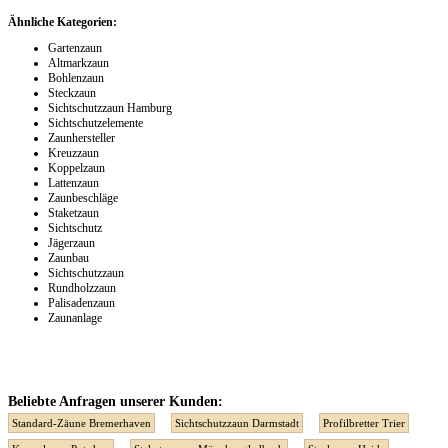
Ähnliche Kategorien:
Gartenzaun
Altmarkzaun
Bohlenzaun
Steckzaun
Sichtschutzzaun Hamburg
Sichtschutzelemente
Zaunhersteller
Kreuzzaun
Koppelzaun
Lattenzaun
Zaunbeschläge
Staketzaun
Sichtschutz
Jägerzaun
Zaunbau
Sichtschutzzaun
Rundholzzaun
Palisadenzaun
Zaunanlage
Beliebte Anfragen unserer Kunden:
Standard-Zäune Bremerhaven
Sichtschutzzaun Darmstadt
Profilbretter Trier