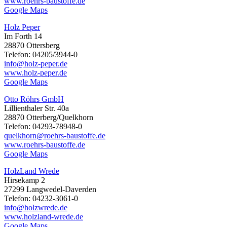
www.roehrs-baustoffe.de
Google Maps
Holz Peper
Im Forth 14
28870 Ottersberg
Telefon: 04205/3944-0
info@holz-peper.de
www.holz-peper.de
Google Maps
Otto Röhrs GmbH
Lillienthaler Str. 40a
28870 Otterberg/Quelkhorn
Telefon: 04293-78948-0
quelkhorn@roehrs-baustoffe.de
www.roehrs-baustoffe.de
Google Maps
HolzLand Wrede
Hirsekamp 2
27299 Langwedel-Daverden
Telefon: 04232-3061-0
info@holzwrede.de
www.holzland-wrede.de
Google Maps