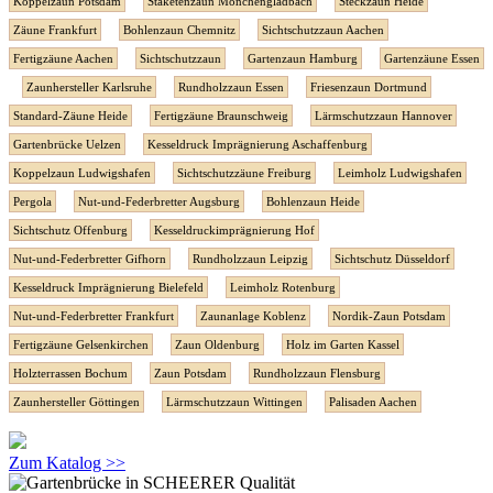
Koppelzaun Potsdam
Staketenzaun Mönchengladbach
Steckzaun Heide
Zäune Frankfurt
Bohlenzaun Chemnitz
Sichtschutzzaun Aachen
Fertigzäune Aachen
Sichtschutzzaun
Gartenzaun Hamburg
Gartenzäune Essen
Zaunhersteller Karlsruhe
Rundholzzaun Essen
Friesenzaun Dortmund
Standard-Zäune Heide
Fertigzäune Braunschweig
Lärmschutzzaun Hannover
Gartenbrücke Uelzen
Kesseldruck Imprägnierung Aschaffenburg
Koppelzaun Ludwigshafen
Sichtschutzzäune Freiburg
Leimholz Ludwigshafen
Pergola
Nut-und-Federbretter Augsburg
Bohlenzaun Heide
Sichtschutz Offenburg
Kesseldruckimprägnierung Hof
Nut-und-Federbretter Gifhorn
Rundholzzaun Leipzig
Sichtschutz Düsseldorf
Kesseldruck Imprägnierung Bielefeld
Leimholz Rotenburg
Nut-und-Federbretter Frankfurt
Zaunanlage Koblenz
Nordik-Zaun Potsdam
Fertigzäune Gelsenkirchen
Zaun Oldenburg
Holz im Garten Kassel
Holzterrassen Bochum
Zaun Potsdam
Rundholzzaun Flensburg
Zaunhersteller Göttingen
Lärmschutzzaun Wittingen
Palisaden Aachen
Zum Katalog >>