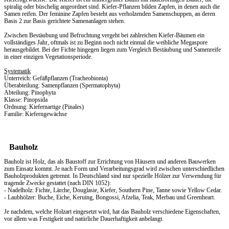
spiralig oder büschelig angeordnet sind. Kiefer-Pflanzen bilden Zapfen, in denen auch die
Samen reifen. Der feminine Zapfen besteht aus verholzenden Samenschuppen, an deren
Basis 2 zur Basis gerichtete Samenanlagen stehen.
Zwischen Bestäubung und Befruchtung vergeht bei zahlreichen Kiefer-Bäumen ein
vollständiges Jahr, oftmals ist zu Beginn noch nicht einmal die weibliche Megaspore
herausgebildet. Bei der Fichte hingegen liegen zum Vergleich Bestäubung und Samenreife
in einer einzigen Vegetationsperiode.
Systematik
Unterreich: Gefäßpflanzen (Tracheobionta)
Überabteilung: Samenpflanzen (Spermatophyta)
Abteilung: Pinophyta
Klasse: Pinopsida
Ordnung: Kiefernartige (Pinales)
Familie: Kieferngewächse
Bauholz
Bauholz ist Holz, das als Baustoff zur Errichtung von Häusern und anderen Bauwerken
zum Einsatz kommt. Je nach Form und Verarbeitungsgrad wird zwischen unterschiedlichen
Bauholzprodukten getrennt. In Deutschland sind nur spezielle Hölzer zur Verwendung für
tragende Zwecke gestattet (nach DIN 1052):
- Nadelholz: Fichte, Lärche, Douglasie, Kiefer, Southern Pine, Tanne sowie Yellow Cedar.
- Laubhölzer: Buche, Eiche, Keruing, Bongossi, Afzelia, Teak, Merbau und Greenheart.
Je nachdem, welche Holzart eingesetzt wird, hat das Bauholz verschiedene Eigenschaften,
vor allem was Festigkeit und natürliche Dauerhaftigkeit anbelangt.