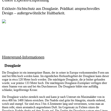
Unsere Experten-Empfehlung
Exklusiv-Sichtschutz aus Douglasie. Prädikat: anspruchsvolles
Design – außergewöhnliche Haltbarkeit.
Hintergrund-Informationen
Douglasie
Die Douglasie ist ein immergrüner Baum, der in seiner in Europa vorkommenden Form um
und bei 60m hoch werden kann. Im eigentlichen Herkunftsgebiet der Douglasie kann dieser
sogar in etwa 120 Meter hoch werden. Die mächtigste Douglasie, die je bisher gefunden
wurde, war präzise 133 Meter hoch. Die mächtigsten Douglasie-Exemplare verfügen über
einen Stamm von um und bei 4m Durchmesser. Die Douglasie bildet eine auffällig
schlanke, kegelförmige Krone.
Die Douglasie wächst ziemlich rasch und kann je nach Unterart ein Maximalalter von in
etwa 400 bis 1400 Jahren erreichen. Die Nadeln sind grün bis blaugrün, einzeln stehend,
weich und stumpf. Sie sind etwa 3 bis 4 Zentimeter lang und verströmen, wenn man an
ihnen reibt, einen aromatisch angenehmen Duft. Im Gegensatz zu Fichten sitzen die
Douglasie-Nadeln direkt auf dem Zweig auf. Die Zapfen der Douglasie weisen eine Länge