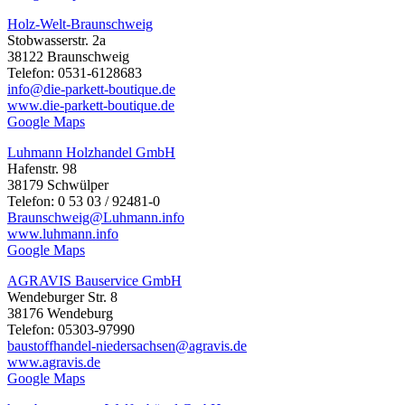
Holz-Welt-Braunschweig
Stobwasserstr. 2a
38122 Braunschweig
Telefon: 0531-6128683
info@die-parkett-boutique.de
www.die-parkett-boutique.de
Google Maps
Luhmann Holzhandel GmbH
Hafenstr. 98
38179 Schwülper
Telefon: 0 53 03 / 92481-0
Braunschweig@Luhmann.info
www.luhmann.info
Google Maps
AGRAVIS Bauservice GmbH
Wendeburger Str. 8
38176 Wendeburg
Telefon: 05303-97990
baustoffhandel-niedersachsen@agravis.de
www.agravis.de
Google Maps