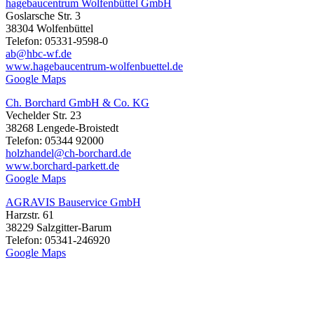
hagebaucentrum Wolfenbüttel GmbH
Goslarsche Str. 3
38304 Wolfenbüttel
Telefon: 05331-9598-0
ab@hbc-wf.de
www.hagebaucentrum-wolfenbuettel.de
Google Maps
Ch. Borchard GmbH & Co. KG
Vechelder Str. 23
38268 Lengede-Broistedt
Telefon: 05344 92000
holzhandel@ch-borchard.de
www.borchard-parkett.de
Google Maps
AGRAVIS Bauservice GmbH
Harzstr. 61
38229 Salzgitter-Barum
Telefon: 05341-246920
Google Maps