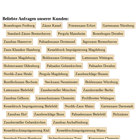
Beliebte Anfragen unserer Kunden:
Rosenbogen Freiburg
Zäune Kassel
Friesenzaun Erfurt
Gartenzaun Nürnberg
Standard-Zäune Bremerhaven
Pergola Mannheim
Rosenbogen Dresden
Zaunbau Hannover
Palisadenzaun Dortmund
Jägerzaun Bremerhaven
Zaun-Klassiker Hamburg
Kesseldruck Imprägnierung Magdeburg
Holzzaun Magdeburg
Bohlenzaun Göttingen
Lattenzaun Wittingen
Holzterrassen Oldenburg
Palisaden Gelsenkirchen
Palisaden Dresden
Nordik-Zaun Heide
Pergola Magdeburg
Zaunbeschläge Husum
Rundholzzaun Bochum
Steckzaun Neumünster
Bohlenzaun Würzburg
Lattenzaun Bielefeld
Zaunhersteller München
Zaunhersteller Berlin
Zaunbau Gifhorn
Lärmschutzzaun Chemnitz
Profilbretter Wittingen
Kesseldruck Imprägnierung Bielefeld
Nordik-Zaun Mainz
Gartenzaun Darmstadt
Zaunbau Hof
Zaunbeschläge Bonn
Palisadenzaun Bielefeld
Holzzäune
Zaunhersteller Gelsenkirchen
Zaunbau Aschaffenburg
Kesseldruckimprägnierung Kiel
Kesseldruckimprägnierung Mainz
Standard-Zäune Hamburg
Sichtschutzzäune Trier
Kreuzzaun Chemnitz