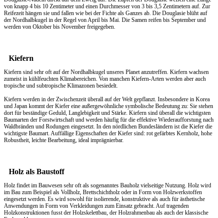
von knapp 4 bis 10 Zentimeter und einen Durchmesser von 3 bis 3,5 Zentimetern auf. Zur
Reifezeit hängen sie und fallen wie bei der Fichte als Ganzes ab. Die Douglasie blüht auf
der Nordhalbkugel in der Regel von April bis Mai. Die Samen reifen bis September und
werden von Oktober bis November freigegeben.
Kiefern
Kiefern sind sehr oft auf der Nordhalbkugel unseres Planet anzutreffen. Kiefern wachsen
zumeist in kühlfeuchten Klimabereichen. Von manchen Kiefern-Arten werden aber auch
tropische und subtropische Klimazonen besiedelt.
Kiefern werden in der Zwischenzeit überall auf der Welt gepflanzt. Insbesondere in Korea
und Japan kommt der Kiefer eine außergewöhnliche symbolische Bedeutung zu: Sie stehen
dort für beständige Geduld, Langlebigkeit und Stärke. Kiefern sind überall die wichtigsten
Baumarten der Forstwirtschaft und werden häufig für die effektive Wiederaufforstung nach
Waldbränden und Rodungen eingesetzt. In den nördlichen Bundesländern ist die Kiefer die
wichtigste Baumart. Auffällige Eigenschaften der Kiefer sind: rot gefärbtes Kernholz, hohe
Robustheit, leichte Bearbeitung, ideal imprägnierbar.
Holz als Baustoff
Holz findet im Bauwesen sehr oft als sogenanntes Bauholz vielseitige Nutzung. Holz wird
im Bau zum Beispiel als Vollholz, Brettschichtholz oder in Form von Holzwerkstoffen
eingesetzt werden. Es wird sowohl für isolierende, konstruktive als auch für ästhetische
Anwendungen in Form von Verkleidungen zum Einsatz gebracht. Auf tragenden
Holzkonstruktionen fusst der Holzskelettbau, der Holzrahmenbau als auch der klassische