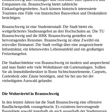
Entspannen ein. Braunschweig bietet zahlreiche
Einkaufsgelegenheiten. Auch können historisch interessierte
Touristen eine Fülle von historischen Bauwerken und Denkmälern
besichtigen.
Braunschweig ist eine Studentenstadt: Die Stadt bietet ein
weitgefächertes Studienangebot an drei Hochschulen an. Die TU
Braunschweig und die HBK Braunschweig genießen ein
hervorragendes Renomee. Braunschweig ist ohne Zweifel ein
reizvoller Heimatort. Die Stadt verfügt über eine ausgezeichnete
Infrastruktur, ein lebenswertes Lebensumfeld und ein großartiges
Freizeitangebot.
Die Stadtarchitektur von Braunschweig ist modern und ansprechend
und man findet sehr viele Wohnhäuser mit Gartenanlagen. Sollten
Sie als Immobilienbesitzer in Bonn Sichtschutzelemente, Carports,
Gartenholz oder Zäune benötigen, sind Sie bei uns bei der
vielseitigsten Auswahl gelandet.
Die Wohnviertel in Braunschweig
In den letzten Jahren hat die Stadt Braunschweig eine offensive
Bauflächenpolitik vorangebracht. Es existieren hervorragende
Baugebiete sowohl innerhalb als auch ausserhalb der Stadtgrenzen.