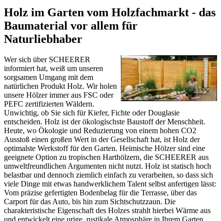
Holz im Garten vom Holzfachmarkt - das
Baumaterial vor allem für
Naturliebhaber
Wer sich über SCHEERER
informiert hat, weiß um unseren
sorgsamen Umgang mit dem
natürlichen Produkt Holz. Wir holen
unsere Hölzer immer aus FSC oder
PEFC zertifizierten Wäldern.
Unwichtig, ob Sie sich für Kiefer, Fichte oder Douglasie
entscheiden. Holz ist der ökologischste Baustoff der Menschheit.
Heute, wo Ökologie und Reduzierung von einem hohen CO2
Ausstoß einen großen Wert in der Gesellschaft hat, ist Holz der
optimalste Werkstoff für den Garten. Heimische Hölzer sind eine
geeignete Option zu tropischen Harthölzern, die SCHEERER aus
umweltfreundlichen Argumenten nicht nutzt. Holz ist statisch hoch
belastbar und dennoch ziemlich einfach zu verarbeiten, so dass sich
viele Dinge mit etwas handwerklichem Talent selbst anfertigen lässt:
Vom präzise gefertigten Bodenbelag für die Terrasse, über das
Carport
für das Auto, bis hin zum
Sichtschutzzaun
. Die
charakteristische Eigenschaft des Holzes strahlt hierbei Wärme aus
und entwickelt eine urige, rustikale Atmosphäre in Ihrem Garten.