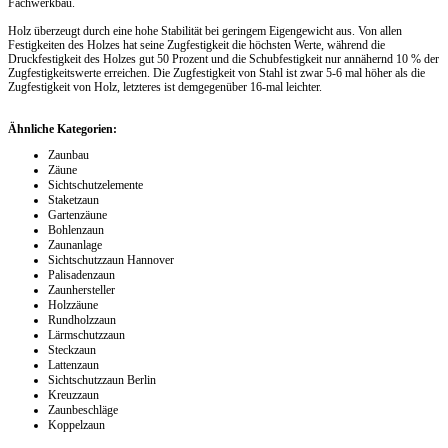
Fachwerkbau.
Holz überzeugt durch eine hohe Stabilität bei geringem Eigengewicht aus. Von allen
Festigkeiten des Holzes hat seine Zugfestigkeit die höchsten Werte, während die
Druckfestigkeit des Holzes gut 50 Prozent und die Schubfestigkeit nur annähernd 10 % der
Zugfestigkeitswerte erreichen. Die Zugfestigkeit von Stahl ist zwar 5-6 mal höher als die
Zugfestigkeit von Holz, letzteres ist demgegenüber 16-mal leichter.
Ähnliche Kategorien:
Zaunbau
Zäune
Sichtschutzelemente
Staketzaun
Gartenzäune
Bohlenzaun
Zaunanlage
Sichtschutzzaun Hannover
Palisadenzaun
Zaunhersteller
Holzzäune
Rundholzzaun
Lärmschutzzaun
Steckzaun
Lattenzaun
Sichtschutzzaun Berlin
Kreuzzaun
Zaunbeschläge
Koppelzaun