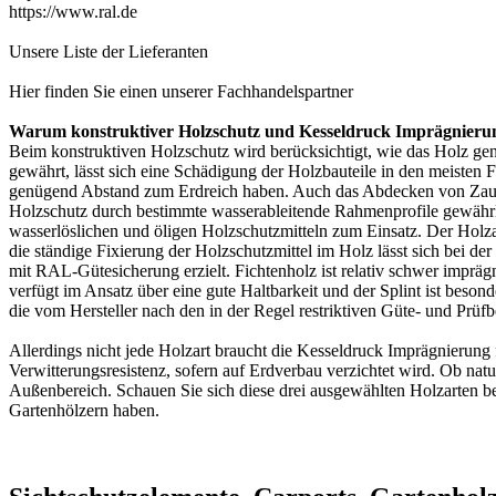
https://www.ral.de
Unsere Liste der
Lieferanten
Hier finden Sie einen unserer
Fachhandelspartner
Warum konstruktiver Holzschutz und Kesseldruck Imprägnierun
Beim konstruktiven Holzschutz wird berücksichtigt, wie das Holz genut
gewährt, lässt sich eine Schädigung der Holzbauteile in den meisten 
genügend Abstand zum Erdreich haben. Auch das Abdecken von Zaunp
Holzschutz durch bestimmte wasserableitende Rahmenprofile gewährl
wasserlöslichen und öligen Holzschutzmitteln zum Einsatz. Der Holz
die ständige Fixierung der Holzschutzmittel im Holz lässt sich bei d
mit RAL-Gütesicherung erzielt. Fichtenholz ist relativ schwer impräg
verfügt im Ansatz über eine gute Haltbarkeit und der Splint ist beso
die vom Hersteller nach den in der Regel restriktiven Güte- und Pr
Allerdings nicht jede Holzart braucht die Kesseldruck Imprägnierung 
Verwitterungsresistenz, sofern auf Erdverbau verzichtet wird. Ob natu
Außenbereich. Schauen Sie sich diese drei ausgewählten Holzarten b
Gartenhölzern haben.