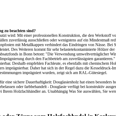
g zu beachten sind?
zt wird: Mit einer professionellen Konstruktion, die den Werkstoff vor
Fällen zuverlässig ausschließen oder wenigstens auf ein Mindestmaß re
fosten mit Metallkappen verhindert das Eindringen von Nässe. Bei
S
eistet. Des Weiteren kommt für sehr belastetekontaminierte Hölzer d
absatzfonds in Bonn betont: "Die Verwendung umweltverträglicher Wirk
er Imprägnierung durch den Fachbetrieb am zuverlässigsten garantieren
nierbar. Deshalb empfehlen Fachleute, es ebenfalls mit chemischem Hol
nders imprägnierbar. Daher hat sich in der Regel dazu die Kesseldruck
üfbestimmungen imprägniert wurden, zeigt sich am RAL-Gütesiegel.
für eine sichere Dauerhaftigkeit: Douglasienholz hat einen besonders ho
rbelassen oder farbbehandelt - Douglasie verfügt bei konstruktiv ausge
ei Ihrem Holzfachhändler an. Unabhängig Was Sie auswählen, Sie werd