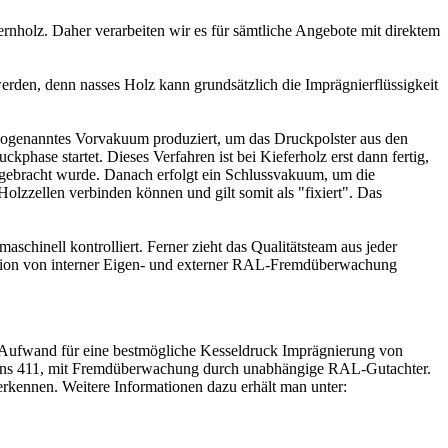
ernholz. Daher verarbeiten wir es für sämtliche Angebote mit direktem
rden, denn nasses Holz kann grundsätzlich die Imprägnierflüssigkeit
sogenanntes Vorvakuum produziert, um das Druckpolster aus den
phase startet. Dieses Verfahren ist bei Kieferholz erst dann fertig,
ingebracht wurde. Danach erfolgt ein Schlussvakuum, um die
olzzellen verbinden können und gilt somit als "fixiert". Das
chinell kontrolliert. Ferner zieht das Qualitätsteam aus jeder
ation von interner Eigen- und externer RAL-Fremdüberwachung
 Aufwand für eine bestmögliche Kesseldruck Imprägnierung von
chens 411, mit Fremdüberwachung durch unabhängige RAL-Gutachter.
 erkennen. Weitere Informationen dazu erhält man unter: