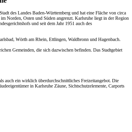
uhe
ke Stadt des Landes Baden-Württemberg und hat eine Fläche von circa
 im Norden, Osten und Süden angrenzt. Karlsruhe liegt in der Region
undesgerichtshofs und seit dem Jahr 1951 auch des
 Karlsbad, Wörth am Rhein, Ettlingen, Waldbronn und Hagenbach.
reichen Gemeinden, die sich dazwischen befinden. Das Stadtgebiet
als auch ein wirklich überdurchschnittliches Freizeitangebot. Die
ebäudeeigentümer in Karlsruhe
Zäune
, Sichtschutzelemente, Carports