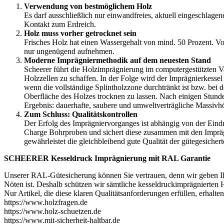
Verwendung von bestmöglichem Holz
Es darf ausschließlich nur einwandfreies, aktuell eingeschlage
Kontakt zum Erdreich.
Holz muss vorher getrocknet sein
Frisches Holz hat einen Wassergehalt von mind. 50 Prozent. V
nur ungenügend aufnehmen.
Moderne Imprägniermethodik auf dem neuesten Stand
Scheerer führt die Holzimprägnierung im computergestützten 
Holzzellen zu schaffen. In der Folge wird der Imprägnierkessel
wenn die vollständige Splintholzzone durchtränkt ist bzw. bei
Oberfläche des Holzes trocknen zu lassen. Nach einigen Stunden
Ergebnis: dauerhafte, saubere und umweltverträgliche Massivhö
Zum Schluss: Qualitätskontrollen
Der Erfolg des Imprägniervorganges ist abhängig von der Eindri
Charge Bohrproben und sichert diese zusammen mit den Impräg
gewährleistet die gleichbleibend gute Qualität der gütegesicher
SCHEERER Kesseldruck Imprägnierung mit RAL Garantie
Unserer RAL-Gütesicherung können Sie vertrauen, denn wir geben Ih
Nöten ist. Deshalb schützen wir sämtliche kesseldruckimprägniert
Nur Artikel, die diese klaren Qualitätsanforderungen erfüllen, erhal
https://www.holzfragen.de
https://www.holz-schuetzen.de
https://www.mit-sicherheit-haltbar.de