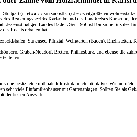
z oder Zäune vom Holzfachhndel in Karlsr
er Stuttgart (in etwa 75 km südöstlich) die zweitgrößte einwohnerstar
tz des Regierungsbezirks Karlsruhe und des Landkreises Karlsruhe, der
adt des einstmaligen Landes Baden. Seit 1950 ist Karlsruhe Sitz des B
des Rechts erhalten hat.
opoldshafen, Stutensee, Pfinztal, Weingarten (Baden), Rheinstetten,
chönborn, Graben-Neudorf, Bretten, Phillipsburg, und ebenso die zahl
rtel teilen.
lsruhe besitzt eine optimale Infrastruktur, ein attraktives Wohnumfeld 
ren sehr viele Einfamilienhäuser mit Gartenanlagen. Sollten Sie als G
it der besten Auswahl.