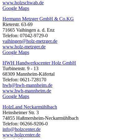
www.holzschwab.de
Google Maps
Hermann Metzger GmbH & Co.KG
Rieterstr. 63-69
71665 Vaihingen a. d. Enz
Telefon: 07042-9729-0
vaihingen@holz-metzger.de
www.holz-metzger.de
Google Maps
HWH Handwerkscenter Holz GmbH
Turbinenstr. 9 - 13
68309 Mannheim-Käfertal
Telefon: 0621-728170
hwh@hwh-mannheim.de
www.hwh-mannheim.de
Google Maps
HolzLand Neckarmühlbach
Heinsheimer Str. 3
74855 Haßmersheim-Neckarmühlbach
Telefon: 06266-9206-0
info@holzcenter.de
www.holzcenter.de