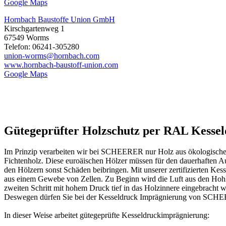
Google Maps
Hornbach Baustoffe Union GmbH
Kirschgartenweg 1
67549 Worms
Telefon: 06241-305280
union-worms@hornbach.com
www.hornbach-baustoff-union.com
Google Maps
Gütegeprüfter Holzschutz per RAL Kesse
Im Prinzip verarbeiten wir bei SCHEERER nur Holz aus ökologischer 
Fichtenholz. Diese euroäischen Hölzer müssen für den dauerhaften Au
den Hölzern sonst Schäden beibringen. Mit unserer zertifizierten Kes
aus einem Gewebe von Zellen. Zu Beginn wird die Luft aus den Hohlrä
zweiten Schritt mit hohem Druck tief in das Holzinnere eingebracht 
Deswegen dürfen Sie bei der Kesseldruck Imprägnierung von SCHEE
In dieser Weise arbeitet gütegeprüfte Kesseldruckimprägnierung: