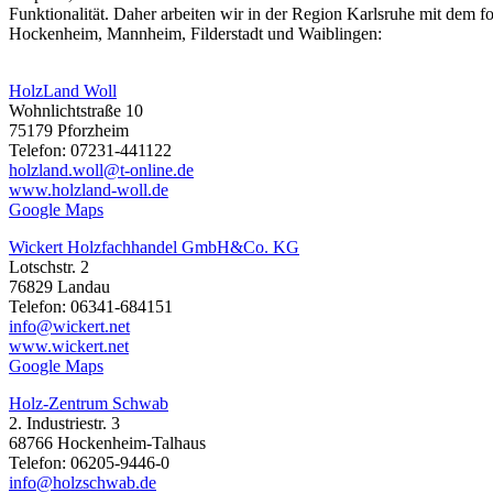
Funktionalität. Daher arbeiten wir in der Region Karlsruhe mit dem
Hockenheim, Mannheim, Filderstadt und Waiblingen:
HolzLand Woll
Wohnlichtstraße 10
75179 Pforzheim
Telefon: 07231-441122
holzland.woll@t-online.de
www.holzland-woll.de
Google Maps
Wickert Holzfachhandel GmbH&Co. KG
Lotschstr. 2
76829 Landau
Telefon: 06341-684151
info@wickert.net
www.wickert.net
Google Maps
Holz-Zentrum Schwab
2. Industriestr. 3
68766 Hockenheim-Talhaus
Telefon: 06205-9446-0
info@holzschwab.de