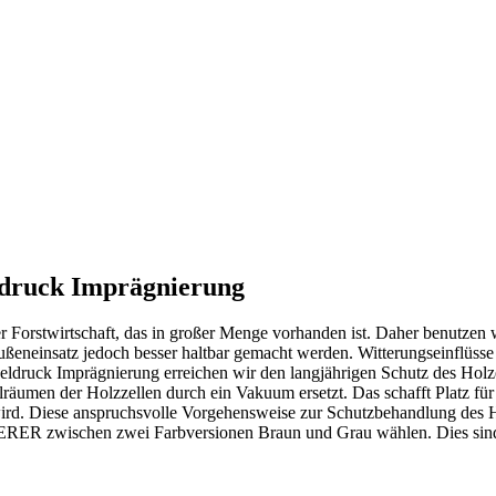
ldruck Imprägnierung
Forstwirtschaft, das in großer Menge vorhanden ist. Daher benutzen w
ßeneinsatz jedoch besser haltbar gemacht werden. Witterungseinflüsse
seldruck Imprägnierung erreichen wir den langjährigen Schutz des Holze
umen der Holzzellen durch ein Vakuum ersetzt. Das schafft Platz für 
wird. Diese anspruchsvolle Vorgehensweise zur Schutzbehandlung des Ho
RER zwischen zwei Farbversionen Braun und Grau wählen. Dies sind 