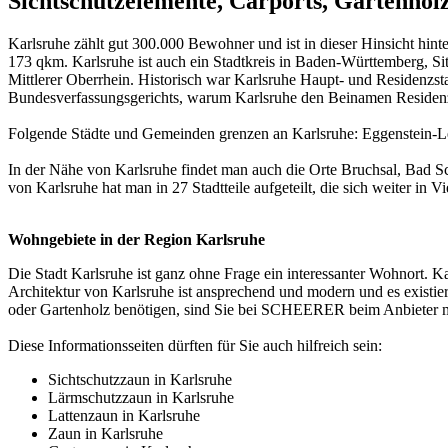
Sichtschutzelemente, Carports, Gartenhol
Karlsruhe zählt gut 300.000 Bewohner und ist in dieser Hinsicht hint
173 qkm. Karlsruhe ist auch ein Stadtkreis in Baden-Württemberg, Si
Mittlerer Oberrhein. Historisch war Karlsruhe Haupt- und Residenzst
Bundesverfassungsgerichts, warum Karlsruhe den Beinamen Residenz 
Folgende Städte und Gemeinden grenzen an Karlsruhe: Eggenstein-Le
In der Nähe von Karlsruhe findet man auch die Orte Bruchsal, Bad S
von Karlsruhe hat man in 27 Stadtteile aufgeteilt, die sich weiter in Vie
Wohngebiete in der Region Karlsruhe
Die Stadt Karlsruhe ist ganz ohne Frage ein interessanter Wohnort. Kar
Architektur von Karlsruhe ist ansprechend und modern und es existie
oder Gartenholz benötigen, sind Sie bei SCHEERER beim Anbieter m
Diese Informationsseiten dürften für Sie auch hilfreich sein:
Sichtschutzzaun in Karlsruhe
Lärmschutzzaun in Karlsruhe
Lattenzaun in Karlsruhe
Zaun in Karlsruhe