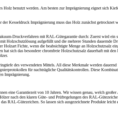
nes Holz benutzt werden. Am besten zur Imprägnierung eignet sich Kief
or der Kesseldruck Imprägnierung muss das Holz zunächst getrocknet we
Vakuum-Druckverfahren mit RAL-Gütegarantie durch: Zuerst wird ein 
 mit Holzschutzlösung aufgefüllt und die mehrere Stunden dauernde Druck
 der Holzart Fichte, wenn die beabsichtigte Menge an Holzschutzsalz e
 hat sich das besondere chromfreie Holzschutzsalz dauerhaft mit den H
lzer.
ngtiefe des verwendeten Mittels. All diese Merkmale werden dauernd mas
nierprotokollen für nachträgliche Qualitätskontrollen. Diese Kombin
ten Imprägnierung.
nen eine Garantiezeit von 10 Jahren. Wir wissen genau, welch großer
en Hölzer nach den klaren Güte- und Prüfregelungen des RAL-Gütezei
ten das RAL-Gütezeichen. So lassen sich ausgezeichnete Produkte leicht