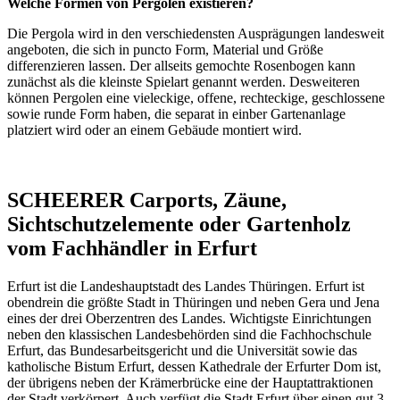
Welche Formen von Pergolen existieren?
Die Pergola wird in den verschiedensten Ausprägungen landesweit
angeboten, die sich in puncto Form, Material und Größe
differenzieren lassen. Der allseits gemochte
Rosenbogen
kann
zunächst als die kleinste Spielart genannt werden. Desweiteren
können Pergolen eine vieleckige, offene, rechteckige, geschlossene
sowie runde Form haben, die separat in einber Gartenanlage
platziert wird oder an einem Gebäude montiert wird.
SCHEERER Carports, Zäune,
Sichtschutzelemente oder Gartenholz
vom Fachhändler in Erfurt
Erfurt ist die Landeshauptstadt des Landes Thüringen. Erfurt ist
obendrein die größte Stadt in Thüringen und neben Gera und Jena
eines der drei Oberzentren des Landes. Wichtigste Einrichtungen
neben den klassischen Landesbehörden sind die Fachhochschule
Erfurt, das Bundesarbeitsgericht und die Universität sowie das
katholische Bistum Erfurt, dessen Kathedrale der Erfurter Dom ist,
der übrigens neben der Krämerbrücke eine der Hauptattraktionen
der Stadt verkörpert. Auch verfügt die Stadt Erfurt über einen gut 3