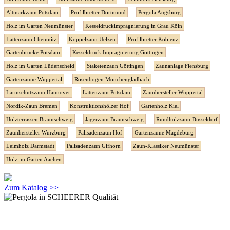
Altmarkzaun Potsdam
Profilbretter Dortmund
Pergola Augsburg
Holz im Garten Neumünster
Kesseldruckimprägnierung in Grau Köln
Lattenzaun Chemnitz
Koppelzaun Uelzen
Profilbretter Koblenz
Gartenbrücke Potsdam
Kesseldruck Imprägnierung Göttingen
Holz im Garten Lüdenscheid
Staketenzaun Göttingen
Zaunanlage Flensburg
Gartenzäune Wuppertal
Rosenbogen Mönchengladbach
Lärmschutzzaun Hannover
Lattenzaun Potsdam
Zaunhersteller Wuppertal
Nordik-Zaun Bremen
Konstruktionshölzer Hof
Gartenholz Kiel
Holzterrassen Braunschweig
Jägerzaun Braunschweig
Rundholzzaun Düsseldorf
Zaunhersteller Würzburg
Palisadenzaun Hof
Gartenzäune Magdeburg
Leimholz Darmstadt
Palisadenzaun Gifhorn
Zaun-Klassiker Neumünster
Holz im Garten Aachen
Zum Katalog >>