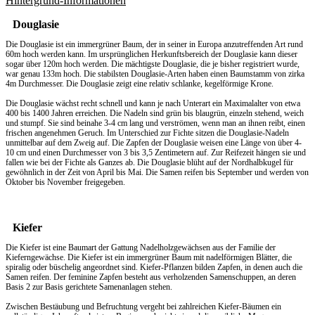
Hintergrund-Informationen
Douglasie
Die Douglasie ist ein immergrüner Baum, der in seiner in Europa anzutreffenden Art rund
60m hoch werden kann. Im ursprünglichen Herkunftsbereich der Douglasie kann dieser
sogar über 120m hoch werden. Die mächtigste Douglasie, die je bisher registriert wurde,
war genau 133m hoch. Die stabilsten Douglasie-Arten haben einen Baumstamm von zirka
4m Durchmesser. Die Douglasie zeigt eine relativ schlanke, kegelförmige Krone.
Die Douglasie wächst recht schnell und kann je nach Unterart ein Maximalalter von etwa
400 bis 1400 Jahren erreichen. Die Nadeln sind grün bis blaugrün, einzeln stehend, weich
und stumpf. Sie sind beinahe 3-4 cm lang und verströmen, wenn man an ihnen reibt, einen
frischen angenehmen Geruch. Im Unterschied zur Fichte sitzen die Douglasie-Nadeln
unmittelbar auf dem Zweig auf. Die Zapfen der Douglasie weisen eine Länge von über 4-
10 cm und einen Durchmesser von 3 bis 3,5 Zentimetern auf. Zur Reifezeit hängen sie und
fallen wie bei der Fichte als Ganzes ab. Die Douglasie blüht auf der Nordhalbkugel für
gewöhnlich in der Zeit von April bis Mai. Die Samen reifen bis September und werden von
Oktober bis November freigegeben.
Kiefer
Die Kiefer ist eine Baumart der Gattung Nadelholzgewächsen aus der Familie der
Kieferngewächse. Die Kiefer ist ein immergrüner Baum mit nadelförmigen Blätter, die
spiralig oder büschelig angeordnet sind. Kiefer-Pflanzen bilden Zapfen, in denen auch die
Samen reifen. Der feminine Zapfen besteht aus verholzenden Samenschuppen, an deren
Basis 2 zur Basis gerichtete Samenanlagen stehen.
Zwischen Bestäubung und Befruchtung vergeht bei zahlreichen Kiefer-Bäumen ein