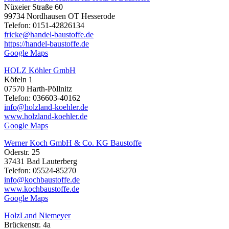
Nüxeier Straße 60
99734 Nordhausen OT Hesserode
Telefon: 0151-42826134
fricke@handel-baustoffe.de
https://handel-baustoffe.de
Google Maps
HOLZ Köhler GmbH
Köfeln 1
07570 Harth-Pöllnitz
Telefon: 036603-40162
info@holzland-koehler.de
www.holzland-koehler.de
Google Maps
Werner Koch GmbH & Co. KG Baustoffe
Oderstr. 25
37431 Bad Lauterberg
Telefon: 05524-85270
info@kochbaustoffe.de
www.kochbaustoffe.de
Google Maps
HolzLand Niemeyer
Brückenstr. 4a