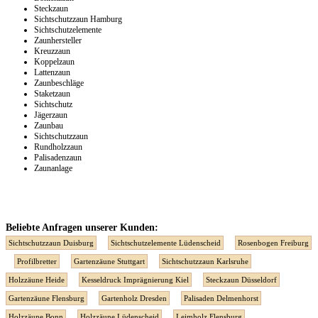
Steckzaun
Sichtschutzzaun Hamburg
Sichtschutzelemente
Zaunhersteller
Kreuzzaun
Koppelzaun
Lattenzaun
Zaunbeschläge
Staketzaun
Sichtschutz
Jägerzaun
Zaunbau
Sichtschutzzaun
Rundholzzaun
Palisadenzaun
Zaunanlage
Beliebte Anfragen unserer Kunden:
Sichtschutzzaun Duisburg
Sichtschutzelemente Lüdenscheid
Rosenbogen Freiburg
Profilbretter
Gartenzäune Stuttgart
Sichtschutzzaun Karlsruhe
Holzzäune Heide
Kesseldruck Imprägnierung Kiel
Steckzaun Düsseldorf
Gartenzäune Flensburg
Gartenholz Dresden
Palisaden Delmenhorst
Holzzäune Bonn
Holzzäune Lüdenscheid
Leimholz Flensburg