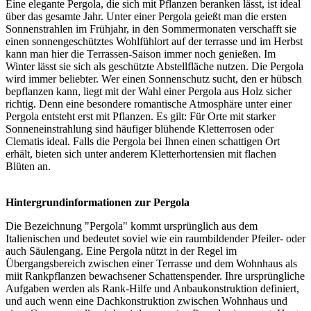
Eine elegante Pergola, die sich mit Pflanzen beranken lässt, ist ideal
über das gesamte Jahr. Unter einer Pergola geießt man die ersten
Sonnenstrahlen im Frühjahr, in den Sommermonaten verschafft sie
einen sonnengeschütztes Wohlfühlort auf der terrasse und im Herbst
kann man hier die Terrassen-Saison immer noch genießen. Im
Winter lässt sie sich als geschützte Abstellfläche nutzen. Die Pergola
wird immer beliebter. Wer einen Sonnenschutz sucht, den er hübsch
bepflanzen kann, liegt mit der Wahl einer Pergola aus Holz sicher
richtig. Denn eine besondere romantische Atmosphäre unter einer
Pergola entsteht erst mit Pflanzen. Es gilt: Für Orte mit starker
Sonneneinstrahlung sind häufiger blühende Kletterrosen oder
Clematis ideal. Falls die Pergola bei Ihnen einen schattigen Ort
erhält, bieten sich unter anderem Kletterhortensien mit flachen
Blüten an.
Hintergrundinformationen zur Pergola
Die Bezeichnung "Pergola" kommt ursprünglich aus dem
Italienischen und bedeutet soviel wie ein raumbildender Pfeiler- oder
auch Säulengang. Eine Pergola nützt in der Regel im
Übergangsbereich zwischen einer Terrasse und dem Wohnhaus als
miit Rankpflanzen bewachsener Schattenspender. Ihre ursprüngliche
Aufgaben werden als Rank-Hilfe und Anbaukonstruktion definiert,
und auch wenn eine Dachkonstruktion zwischen Wohnhaus und