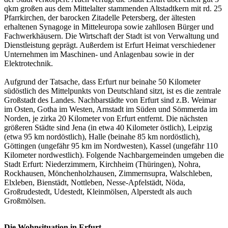
qkm großen aus dem Mittelalter stammenden Altstadtkern mit rd. 25
Pfarrkirchen, der barocken Zitadelle Petersberg, der ältesten
erhaltenen Synagoge in Mitteleuropa sowie zahllosen Bürger und
Fachwerkhäusern. Die Wirtschaft der Stadt ist von Verwaltung und
Dienstleistung geprägt. Außerdem ist Erfurt Heimat verschiedener
Unternehmen im Maschinen- und Anlagenbau sowie in der
Elektrotechnik.
Aufgrund der Tatsache, dass Erfurt nur beinahe 50 Kilometer
südöstlich des Mittelpunkts von Deutschland sitzt, ist es die zentrale
Großstadt des Landes. Nachbarstädte von Erfurt sind z.B. Weimar
im Osten, Gotha im Westen, Arnstadt im Süden und Sömmerda im
Norden, je zirka 20 Kilometer von Erfurt entfernt. Die nächsten
größeren Städte sind Jena (in etwa 40 Kilometer östlich), Leipzig
(etwa 95 km nordöstlich), Halle (beinahe 85 km nordöstlich),
Göttingen (ungefähr 95 km im Nordwesten), Kassel (ungefähr 110
Kilometer nordwestlich). Folgende Nachbargemeinden umgeben die
Stadt Erfurt: Niederzimmern, Kirchheim (Thüringen), Nohra,
Rockhausen, Mönchenholzhausen, Zimmernsupra, Walschleben,
Elxleben, Bienstädt, Nottleben, Nesse-Apfelstädt, Nöda,
Großrudestedt, Udestedt, Kleinmölsen, Alperstedt als auch
Großmölsen.
Die Wohnsituation in Erfurt