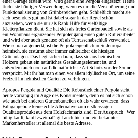
einer Garage erstellt wird, wird gerne eine Pergola eingesetzt. Heute
findet sie häufiger Verwendung, wenn es um die Verschönerung und
Funktionalisierung von Grünbereichen geht. Schließlich macht sie
sich besonders gut und ist dabei sogar in der Regel schön
anzusehen, wenn sie nur als Rank-Hilfe für vielfältige
Kletterpflanzen dient. Sie hat sich als freies Gartenbauteil sowie als
ein Wohnhaus ergänzender Pergolengang einen guten Ruf erarbeitet
und wird aber auch genauso oft als Terrassenabschluß verwendet.
Wie schon angemerkt, ist die Pergola eigentlich in Südeuropa
heimisch, sie erstürmt aber immer zahlreicher die hiesigen
Grünanlagen. Das liegt sicher daran, dass sie aus heimischen
Hölzern gebaut ein natürliches Gestaltungselement ist, und
außerdem auch noch auf die natürlichste Art Schutz vor der Sonne
verspricht. Mit ihr hat man einen vor allem idyllischen Ort, um seine
Freizeit im heimischen Garten zu verbringen.
Apropos Pergola und Qualität: Die Robustheit einer Pergola steht
heute vorrangig im Auge des Konsumenten, denn es hat sich schon
wie auch bei anderen Gartenbauteilen oft als wahr erwiesen, dass
Billigangebote keine echte Alternative zum erstklassigen
Qualitätsprodukt aus dem Holzfachmarkt sind. Der Ausspruch "Wer
billig kauft, kauft zweimal" gilt auch hier und ein bekannter
Markenhersteller ist allemal die beste Adresse.