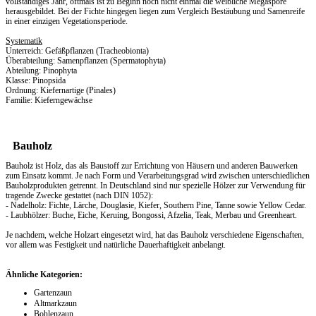
vollständiges Jahr, oftmals ist zu Beginn noch nicht einmal die weibliche Megaspore
herausgebildet. Bei der Fichte hingegen liegen zum Vergleich Bestäubung und Samenreife
in einer einzigen Vegetationsperiode.
Systematik
Unterreich: Gefäßpflanzen (Tracheobionta)
Überabteilung: Samenpflanzen (Spermatophyta)
Abteilung: Pinophyta
Klasse: Pinopsida
Ordnung: Kiefernartige (Pinales)
Familie: Kieferngewächse
Bauholz
Bauholz ist Holz, das als Baustoff zur Errichtung von Häusern und anderen Bauwerken
zum Einsatz kommt. Je nach Form und Verarbeitungsgrad wird zwischen unterschiedlichen
Bauholzprodukten getrennt. In Deutschland sind nur spezielle Hölzer zur Verwendung für
tragende Zwecke gestattet (nach DIN 1052):
- Nadelholz: Fichte, Lärche, Douglasie, Kiefer, Southern Pine, Tanne sowie Yellow Cedar.
- Laubhölzer: Buche, Eiche, Keruing, Bongossi, Afzelia, Teak, Merbau und Greenheart.
Je nachdem, welche Holzart eingesetzt wird, hat das Bauholz verschiedene Eigenschaften,
vor allem was Festigkeit und natürliche Dauerhaftigkeit anbelangt.
Ähnliche Kategorien:
Gartenzaun
Altmarkzaun
Bohlenzaun