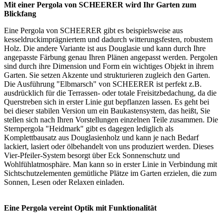
Mit einer Pergola von SCHEERER wird Ihr Garten zum
Blickfang
Eine Pergola von SCHEERER gibt es beispielsweise aus
kesseldruckimprägniertem und dadurch witterungsfesten, robustem
Holz. Die andere Variante ist aus Douglasie und kann durch Ihre
angepasste Färbung genau Ihren Plänen angepasst werden. Pergolen
sind durch ihre Dimension und Form ein wichtiges Objekt in ihrem
Garten. Sie setzen Akzente und strukturieren zugleich den Garten.
Die Ausführung "Elbmarsch" von SCHEERER ist perfekt z.B.
ausdrücklich für die Terrassen- oder totale Freisitzbedachung, da die
Querstreben sich in erster Linie gut bepflanzen lassen. Es geht bei
bei dieser stabilen Version um ein Baukastensystem, das heißt, Sie
stellen sich nach Ihren Vorstellungen einzelnen Teile zusammen. Die
Sternpergola "Heidmark" gibt es dagegen lediglich als
Komplettbausatz aus Douglasienholz und kann je nach Bedarf
lackiert, lasiert oder ölbehandelt von uns produziert werden. Dieses
Vier-Pfeiler-System besorgt über Eck Sonnenschutz und
Wohlfühlatmosphäre. Man kann so in erster Linie in Verbindung mit
Sichtschutzelementen
gemütliche Plätze im Garten erzielen, die zum
Sonnen, Lesen oder Relaxen einladen.
Eine Pergola vereint Optik mit Funktionalität