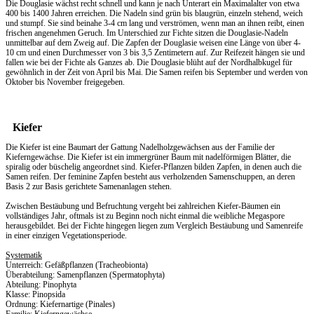
Die Douglasie wächst recht schnell und kann je nach Unterart ein Maximalalter von etwa
400 bis 1400 Jahren erreichen. Die Nadeln sind grün bis blaugrün, einzeln stehend, weich
und stumpf. Sie sind beinahe 3-4 cm lang und verströmen, wenn man an ihnen reibt, einen
frischen angenehmen Geruch. Im Unterschied zur Fichte sitzen die Douglasie-Nadeln
unmittelbar auf dem Zweig auf. Die Zapfen der Douglasie weisen eine Länge von über 4-
10 cm und einen Durchmesser von 3 bis 3,5 Zentimetern auf. Zur Reifezeit hängen sie und
fallen wie bei der Fichte als Ganzes ab. Die Douglasie blüht auf der Nordhalbkugel für
gewöhnlich in der Zeit von April bis Mai. Die Samen reifen bis September und werden von
Oktober bis November freigegeben.
Kiefer
Die Kiefer ist eine Baumart der Gattung Nadelholzgewächsen aus der Familie der
Kieferngewächse. Die Kiefer ist ein immergrüner Baum mit nadelförmigen Blätter, die
spiralig oder büschelig angeordnet sind. Kiefer-Pflanzen bilden Zapfen, in denen auch die
Samen reifen. Der feminine Zapfen besteht aus verholzenden Samenschuppen, an deren
Basis 2 zur Basis gerichtete Samenanlagen stehen.
Zwischen Bestäubung und Befruchtung vergeht bei zahlreichen Kiefer-Bäumen ein
vollständiges Jahr, oftmals ist zu Beginn noch nicht einmal die weibliche Megaspore
herausgebildet. Bei der Fichte hingegen liegen zum Vergleich Bestäubung und Samenreife
in einer einzigen Vegetationsperiode.
Systematik
Unterreich: Gefäßpflanzen (Tracheobionta)
Überabteilung: Samenpflanzen (Spermatophyta)
Abteilung: Pinophyta
Klasse: Pinopsida
Ordnung: Kiefernartige (Pinales)