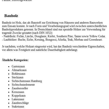
Familie: Kieferngewächse
Bauholz
Bauholz ist Holz, das als Baustoff zur Errichtung von Häusern und anderen Bauwerken
zum Einsatz kommt. Je nach Form und Verarbeitungsgrad wird zwischen unterschiedlichen
Bauholzprodukten getrennt. In Deutschland sind nur spezielle Hölzer zur Verwendung für
tragende Zwecke gestattet (nach DIN 1052):
- Nadelholz: Fichte, Lärche, Douglasie, Kiefer, Southern Pine, Tanne sowie Yellow Cedar.
- Laubhölzer: Buche, Eiche, Keruing, Bongossi, Afzelia, Teak, Merbau und Greenheart.
Je nachdem, welche Holzart eingesetzt wird, hat das Bauholz verschiedene Eigenschaften,
vor allem was Festigkeit und natürliche Dauerhaftigkeit anbelangt.
Ähnliche Kategorien:
Gartenzaun
Altmarkzaun
Bohlenzaun
Steckzaun
Sichtschutzzaun Hamburg
Sichtschutzelemente
Zaunhersteller
Kreuzzaun
Koppelzaun
Lattenzaun
Zaunbeschläge
Staketzaun