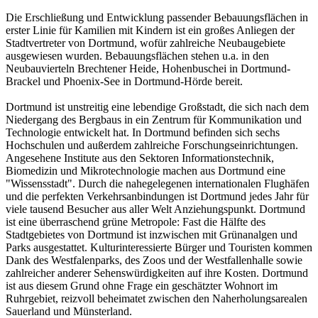
Die Erschließung und Entwicklung passender Bebauungsflächen in
erster Linie für Kamilien mit Kindern ist ein großes Anliegen der
Stadtvertreter von Dortmund, wofür zahlreiche Neubaugebiete
ausgewiesen wurden. Bebauungsflächen stehen u.a. in den
Neubauvierteln Brechtener Heide, Hohenbuschei in Dortmund-
Brackel und Phoenix-See in Dortmund-Hörde bereit.
Dortmund ist unstreitig eine lebendige Großstadt, die sich nach dem
Niedergang des Bergbaus in ein Zentrum für Kommunikation und
Technologie entwickelt hat. In Dortmund befinden sich sechs
Hochschulen und außerdem zahlreiche Forschungseinrichtungen.
Angesehene Institute aus den Sektoren Informationstechnik,
Biomedizin und Mikrotechnologie machen aus Dortmund eine
"Wissensstadt". Durch die nahegelegenen internationalen Flughäfen
und die perfekten Verkehrsanbindungen ist Dortmund jedes Jahr für
viele tausend Besucher aus aller Welt Anziehungspunkt. Dortmund
ist eine überraschend grüne Metropole: Fast die Hälfte des
Stadtgebietes von Dortmund ist inzwischen mit Grünanalgen und
Parks ausgestattet. Kulturinteressierte Bürger und Touristen kommen
Dank des Westfalenparks, des Zoos und der Westfallenhalle sowie
zahlreicher anderer Sehenswürdigkeiten auf ihre Kosten. Dortmund
ist aus diesem Grund ohne Frage ein geschätzter Wohnort im
Ruhrgebiet, reizvoll beheimatet zwischen den Naherholungsarealen
Sauerland und Münsterland.