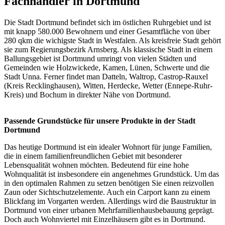
Fachhändler in Dortmund
Die Stadt Dortmund befindet sich im östlichen Ruhrgebiet und ist
mit knapp 580.000 Bewohnern und einer Gesamtfläche von über
280 qkm die wichigste Stadt in Westfalen. Als kreisfreie Stadt gehört
sie zum Regierungsbezirk Arnsberg. Als klassische Stadt in einem
Ballungsgebiet ist Dortmund umringt von vielen Städten und
Gemeinden wie Holzwickede, Kamen, Lünen, Schwerte und die
Stadt Unna. Ferner findet man Datteln, Waltrop, Castrop-Rauxel
(Kreis Recklinghausen), Witten, Herdecke, Wetter (Ennepe-Ruhr-
Kreis) und Bochum in direkter Nähe von Dortmund.
Passende Grundstücke für unsere Produkte in der Stadt
Dortmund
Das heutige Dortmund ist ein idealer Wohnort für junge Familien,
die in einem familienfreundlichen Gebiet mit besonderer
Lebensqualität wohnen möchten. Bedeutend für eine hohe
Wohnqualität ist insbesondere ein angenehmes Grundstück. Um das
in den optimalen Rahmen zu setzen benötigen Sie einen reizvollen
Zaun oder Sichtschutzelemente. Auch ein Carport kann zu einem
Blickfang im Vorgarten werden. Allerdings wird die Baustruktur in
Dortmund von einer urbanen Mehrfamilienhausbebauung geprägt.
Doch auch Wohnviertel mit Einzelhäusern gibt es in Dortmund.