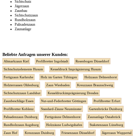
Sichtschutz
Jägerzaun
Zaunbau
Sichtschutzzaun
Rundholzzaun
Palisadenzaun
Zaunanlage
Beliebte Anfragen unserer Kunden:
Altmarkzaun Kiel
Profilbretter Ingolstadt
Rosenbogen Düsseldorf
Sichtschutzelemente Husum
Kesseldruck Imprägnierung Husum
Fertigzaun Karlsruhe
Holz im Garten Tübingen
Holzzaun Delmenhorst
Holzterrassen Oldenburg
Zaun Wiesbaden
Kreuzzaun Braunschweig
Sichtschutzzaun Landshut
Kesseldruckimprägnierung Dresden
Zaunbeschläge Essen
Nut-und-Federbretter Göttingen
Profilbretter Erfurt
Profilbretter Koblenz
Standard-Zäune Neumünster
Gartenbrücke Duisburg
Palisadenzaun Duisburg
Fertigzäune Delmenhorst
Zaunanlage Osnabrück
Rundholzzaun Augsburg
Holzzäune Ludwigshafen
Staketenzaun Lüneburg
Zaun Hof
Kreuzzaun Duisburg
Friesenzaun Düsseldorf
Jägerzaun Wuppertal