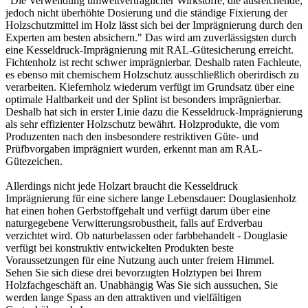
"Die Verwendung umweltverträglicher Wirkstoffe, die ausreichende,
jedoch nicht überhöhte Dosierung und die ständige Fixierung der
Holzschutzmittel im Holz lässt sich bei der Imprägnierung durch den
Experten am besten absichern." Das wird am zuverlässigsten durch
eine Kesseldruck-Imprägnierung mit RAL-Gütesicherung erreicht.
Fichtenholz ist recht schwer imprägnierbar. Deshalb raten Fachleute,
es ebenso mit chemischem Holzschutz ausschließlich oberirdisch zu
verarbeiten. Kiefernholz wiederum verfügt im Grundsatz über eine
optimale Haltbarkeit und der Splint ist besonders imprägnierbar.
Deshalb hat sich in erster Linie dazu die Kesseldruck-Imprägnierung
als sehr effizienter Holzschutz bewährt. Holzprodukte, die vom
Produzenten nach den insbesondere restriktiven Güte- und
Prüfbvorgaben imprägniert wurden, erkennt man am RAL-
Gütezeichen.
Allerdings nicht jede Holzart braucht die Kesseldruck
Imprägnierung für eine sichere lange Lebensdauer: Douglasienholz
hat einen hohen Gerbstoffgehalt und verfügt darum über eine
naturgegebene Verwitterungsrobustheit, falls auf Erdverbau
verzichtet wird. Ob naturbelassen oder farbbehandelt - Douglasie
verfügt bei konstruktiv entwickelten Produkten beste
Voraussetzungen für eine Nutzung auch unter freiem Himmel.
Sehen Sie sich diese drei bevorzugten Holztypen bei Ihrem
Holzfachgeschäft an. Unabhängig Was Sie sich aussuchen, Sie
werden lange Spass an den attraktiven und vielfältigen