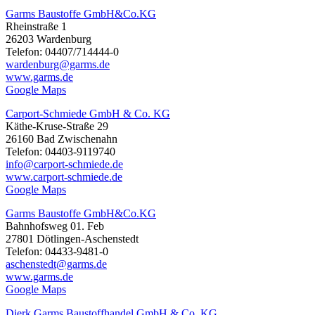
Garms Baustoffe GmbH&Co.KG
Rheinstraße 1
26203 Wardenburg
Telefon: 04407/714444-0
wardenburg@garms.de
www.garms.de
Google Maps
Carport-Schmiede GmbH & Co. KG
Käthe-Kruse-Straße 29
26160 Bad Zwischenahn
Telefon: 04403-9119740
info@carport-schmiede.de
www.carport-schmiede.de
Google Maps
Garms Baustoffe GmbH&Co.KG
Bahnhofsweg 01. Feb
27801 Dötlingen-Aschenstedt
Telefon: 04433-9481-0
aschenstedt@garms.de
www.garms.de
Google Maps
Dierk Garms Baustoffhandel GmbH & Co. KG