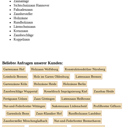
Zaunanlage
Sichtschutzzaun Hannover
Palisadenzaun
Zaunhersteller
Holzzäune
Rundholzzaun
Lärmschutzzaun
Kreuzzaun
Zaunbeschläge
Koppelzaun
Beliebte Anfragen unserer Kunden:
Gartenzaun Hof
Holzzaun Wolfsburg
Konstruktionshölzer Nürnberg
Leimholz Bremen
Holz im Garten Oldenburg
Lattenzaun Bremen
Gartenzäune Köln
Holzzäune Heide
Holzzäune Berlin
Zaunbeschläge Wuppertal
Kesseldruck Imprägnierung Kiel
Zaunbau Heide
Fertigzaun Uelzen
Zaun Göttingen
Lattenzaun Heilbronn
Nut-und-Federbretter Wittingen
Staketenzaun Lüdenscheid
Profilbretter Gifhorn
Gartenholz Bonn
Zaun-Klassiker Hof
Rundholzzaun Landshut
Zaunhersteller Mönchengladbach
Nut-und-Federbretter Bremerhaven