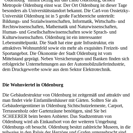
Metropole Oldenburg einst war. Der Ort Oldenburg ist dieser Tage
besonders als Universitätsstandort bekannt. Die Carl-von Ossietzky-
Universität Oldenburg ist in 5 große Fachbereiche unterteilt:
Bildungs- und Sozialwissenschaften, Informatik, Wirtschafts- und
Rechtswissenschaften, Mathematik und Naturwissenschaften,
Human- und Gesellschaftswissenschaften sowie Sprach- und
Kulturwissenschaften. Oldenburg ist ein interessanter
Lebensmittelpunkt. Die Stadt hat eine gute Infrastruktur, ein
attraktives Wohnumfeld sowie ein mehr als exquisites Freizeit- und
Sportangebot. Die Ökonomie der Stadt Oldenburg ist vom
Mittelstand geprägt. Neben Versicherungen und Banken finden sich
erfolgreiche Unternehmungen aus der Automobilzulieferindustrie,
dem Druckgewerbe sowie aus dem Sektor Elektrotechnik.
Die Wohnviertel in Oldenburg
Die Gebäudestruktur von Oldenburg ist zeitgemäß und attraktiv und
man findet viele Einfamilienhäuser mit Gärten. Sollten Sie als
Gebäudeeigentümer in Oldenburg Sichtschutzelemente, Carport,
Terrassenholz oder Gartenzäune benötigen, sind Sie bei
SCHEERER beim besten Anbieter. Das Stadtzentrum von
Oldenburg wird als Einkaufsort von der weiteren Umgebung
Oldenburgs oft besucht. Oldenburg besitzt zahlreiche Museen, in die
teilweise in den Palais der Herzöge und Grafen untergebracht sind.