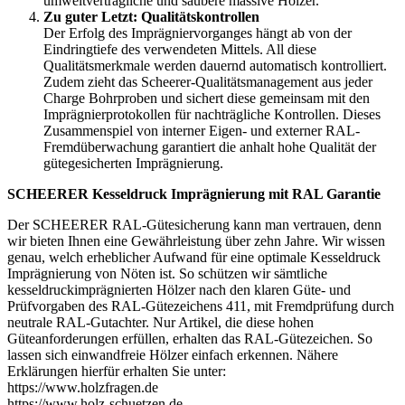
umweltverträgliche und saubere massive Hölzer.
Zu guter Letzt: Qualitätskontrollen
Der Erfolg des Imprägniervorganges hängt ab von der
Eindringtiefe des verwendeten Mittels. All diese
Qualitätsmerkmale werden dauernd automatisch kontrolliert.
Zudem zieht das Scheerer-Qualitätsmanagement aus jeder
Charge Bohrproben und sichert diese gemeinsam mit den
Imprägnierprotokollen für nachträgliche Kontrollen. Dieses
Zusammenspiel von interner Eigen- und externer RAL-
Fremdüberwachung garantiert die anhalt hohe Qualität der
gütegesicherten Imprägnierung.
SCHEERER Kesseldruck Imprägnierung mit RAL Garantie
Der SCHEERER RAL-Gütesicherung kann man vertrauen, denn
wir bieten Ihnen eine Gewährleistung über zehn Jahre. Wir wissen
genau, welch erheblicher Aufwand für eine optimale Kesseldruck
Imprägnierung von Nöten ist. So schützen wir sämtliche
kesseldruckimprägnierten Hölzer nach den klaren Güte- und
Prüfvorgaben des RAL-Gütezeichens 411, mit Fremdprüfung durch
neutrale RAL-Gutachter. Nur Artikel, die diese hohen
Güteanforderungen erfüllen, erhalten das RAL-Gütezeichen. So
lassen sich einwandfreie Hölzer einfach erkennen. Nähere
Erklärungen hierfür erhalten Sie unter:
https://www.holzfragen.de
https://www.holz-schuetzen.de