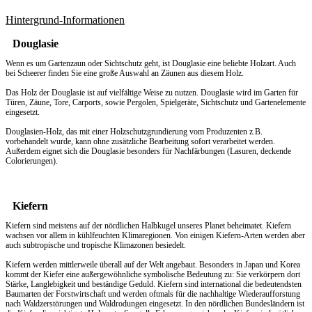
Hintergrund-Informationen
Douglasie
Wenn es um
Gartenzaun
oder Sichtschutz geht, ist Douglasie eine beliebte Holzart. Auch
bei Scheerer finden Sie eine große Auswahl an Zäunen aus diesem Holz.
Das Holz der Douglasie ist auf vielfältige Weise zu nutzen. Douglasie wird im Garten für
Türen, Zäune, Tore, Carports, sowie Pergolen, Spielgeräte, Sichtschutz und Gartenelemente
eingesetzt.
Douglasien-Holz, das mit einer Holzschutzgrundierung vom Produzenten z.B.
vorbehandelt wurde, kann ohne zusätzliche Bearbeitung sofort verarbeitet werden.
Außerdem eignet sich die Douglasie besonders für Nachfärbungen (Lasuren, deckende
Colorierungen).
Kiefern
Kiefern sind meistens auf der nördlichen Halbkugel unseres Planet beheimatet. Kiefern
wachsen vor allem in kühlfeuchten Klimaregionen. Von einigen Kiefern-Arten werden aber
auch subtropische und tropische Klimazonen besiedelt.
Kiefern werden mittlerweile überall auf der Welt angebaut. Besonders in Japan und Korea
kommt der Kiefer eine außergewöhnliche symbolische Bedeutung zu: Sie verkörpern dort
Stärke, Langlebigkeit und beständige Geduld. Kiefern sind international die bedeutendsten
Baumarten der Forstwirtschaft und werden oftmals für die nachhaltige Wiederaufforstung
nach Waldzerstörungen und Waldrodungen eingesetzt. In den nördlichen Bundesländern ist