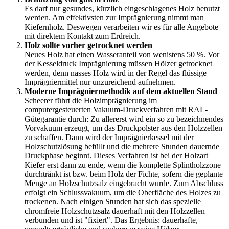
Es darf nur gesundes, kürzlich eingeschlagenes Holz benutzt
werden. Am effektivsten zur Imprägnierung nimmt man
Kiefernholz. Deswegen verarbeiten wir es für alle Angebote
mit direktem Kontakt zum Erdreich.
Holz sollte vorher getrocknet werden
Neues Holz hat einen Wasseranteil von wenistens 50 %. Vor
der Kesseldruck Imprägnierung müssen Hölzer getrocknet
werden, denn nasses Holz wird in der Regel das flüssige
Imprägniermittel nur unzureichend aufnehmen.
Moderne Imprägniermethodik auf dem aktuellen Stand
Scheerer führt die Holzimprägnierung im
computergesteuerten Vakuum-Druckverfahren mit RAL-
Gütegarantie durch: Zu allererst wird ein so zu bezeichnendes
Vorvakuum erzeugt, um das Druckpolster aus den Holzzellen
zu schaffen. Dann wird der Imprägnierkessel mit der
Holzschutzlösung befüllt und die mehrere Stunden dauernde
Druckphase beginnt. Dieses Verfahren ist bei der Holzart
Kiefer erst dann zu ende, wenn die komplette Splintholzzone
durchtränkt ist bzw. beim Holz der Fichte, sofern die geplante
Menge an Holzschutzsalz eingebracht wurde. Zum Abschluss
erfolgt ein Schlussvakuum, um die Oberfläche des Holzes zu
trockenen. Nach einigen Stunden hat sich das spezielle
chromfreie Holzschutzsalz dauerhaft mit den Holzzellen
verbunden und ist "fixiert". Das Ergebnis: dauerhafte,