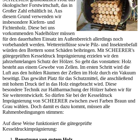
ökologischer Forstwirtschaft, das in
Großer Zahl erhältlich ist. Aus
diesem Grund verwenden wir
insbesondere Kiefern- und
Fichtenholz. Diese bei uns
vorkommenden Nadelhölzer müssen
für den dauerhaften Einsatz im Außenbereich allerdings noch
vorbehandelt werden. Wettereinflüsse sowie Pilz- und Insektenbefall
würden den Brettern sonst Schäden beibringen. Mit SCHEERER's
gütegeprüften Kesseldruck Imprägnierung erzielen wir den
jahrzehntelangen Schutz der Hölzer. So geht das vonstatten: Holz
besteht aus einem Gewebe von Zellen. Im ersten Schritt wird die
Luft aus den hohlen Räumen der Zellen im Holz durch ein Vakuum
beseitigt. Das gewährt Platz für das Schutzmittel, die anschließend
mit hohem Druck tief in das Holz eingebracht wird. Diese
besondere Technik zur Haltbarmachung der Hölzer haben wir für
Sie weiterentwickelt. So dürfen Sie bei der Kesseldruck
Imprägnierung von SCHEERER zwischen zwei Farben Braun und
Grau wählen. Doch damit es dazu kommt, müssen alle
Rahmenbedingungen stimmen:
Auf diese Weise funktioniert die gütegeprüfte
Kesseldruckimprägnierung:
Benutzung von gutem Holz