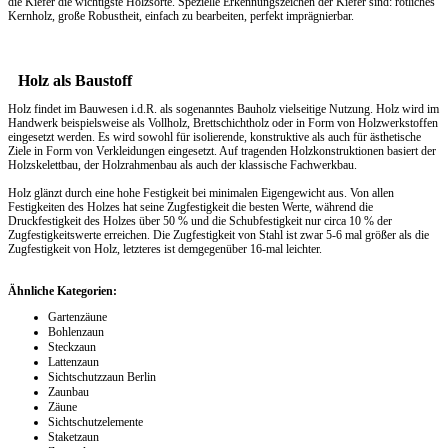
die Kiefer die wichtigste Holzsorte. Spezielle Erkennungszeichen der Kiefer sind: rötliches
Kernholz, große Robustheit, einfach zu bearbeiten, perfekt imprägnierbar.
Holz als Baustoff
Holz findet im Bauwesen i.d.R. als sogenanntes Bauholz vielseitige Nutzung. Holz wird im
Handwerk beispielsweise als Vollholz, Brettschichtholz oder in Form von Holzwerkstoffen
eingesetzt werden. Es wird sowohl für isolierende, konstruktive als auch für ästhetische
Ziele in Form von Verkleidungen eingesetzt. Auf tragenden Holzkonstruktionen basiert der
Holzskelettbau, der Holzrahmenbau als auch der klassische Fachwerkbau.
Holz glänzt durch eine hohe Festigkeit bei minimalen Eigengewicht aus. Von allen
Festigkeiten des Holzes hat seine Zugfestigkeit die besten Werte, während die
Druckfestigkeit des Holzes über 50 % und die Schubfestigkeit nur circa 10 % der
Zugfestigkeitswerte erreichen. Die Zugfestigkeit von Stahl ist zwar 5-6 mal größer als die
Zugfestigkeit von Holz, letzteres ist demgegenüber 16-mal leichter.
Ähnliche Kategorien:
Gartenzäune
Bohlenzaun
Steckzaun
Lattenzaun
Sichtschutzzaun Berlin
Zaunbau
Zäune
Sichtschutzelemente
Staketzaun